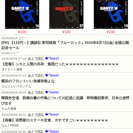
¥100
¥100
¥100
2026/08/14 まで！
[PR]
【110円～】講談社 実写映画『ブルーロック』2026年8月7日(金) 全国公開
記念セール
Kindleストア
🐦Tweet
あとで読む
2026/08/09 07:44
【悲報】シカと人間の共存、無理だったｗｗｗｗｗｗｗｗｗｗｗｗｗｗｗ
ダイエット速報
🐦Tweet
あとで読む
2026/08/09 07:43
横浜のフロントいい加減有能よな
なんじぇいスタジアム
🐦Tweet
あとで読む
2026/08/09 06:20
韓国外交省、防衛白書の竹島についての記述に抗議　即時撤回要求、日本公使呼
び出す
キムチ速報
🐦Tweet
あとで読む
2026/08/09 09:01
【画像】吉野家のステーキ定食、ガチですごいｗｗｗｗｗｗｗｗｗ
なんJ PRIDE
🐦Tweet
あとで読む
2026/08/09 08:50