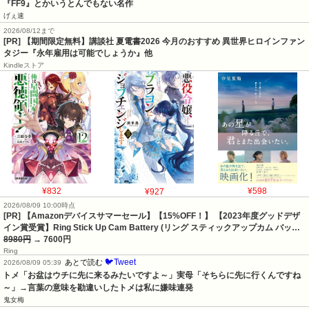
『FF9』とかいうとんでもない名作
げぇ速
2026/08/12まで
[PR] 【期間限定無料】講談社 夏電書2026 今月のおすすめ 異世界ヒロインファン
タジー『永年雇用は可能でしょうか』他
Kindleストア
¥832
¥927
¥598
2026/08/09 10:00時点
[PR] 【Amazonデバイスサマーセール】【15%OFF！】 【2023年度グッドデザ
イン賞受賞】Ring Stick Up Cam Battery (リング スティックアップカム バッ…
8980円
→ 7600円
Ring
🐦Tweet
あとで読む
2026/08/09 05:39
トメ「お盆はウチに先に来るみたいですよ～」実母「そちらに先に行くんですね
～」→言葉の意味を勘違いしたトメは私に嫌味連発
鬼女梅