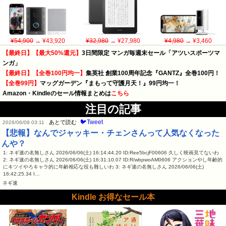
¥54,900
→ ¥43,920
¥32,980
→ ¥27,980
¥4,980
→ ¥3,460
【最終日】【最大50%還元】
3日間限定 マンガ毎週末セール「アツいスポーツマ
ンガ」
【最終日】【全巻100円均一】
集英社 創業100周年記念『GANTZ』全巻100円！
【全巻99円】
マッグガーデン『まもって守護月天！』99円均一！
Amazon・Kindleのセール情報まとめは
こちら
注目の記事
🐦Tweet
あとで読む
2026/06/09 03:11
【悲報】なんでジャッキー・チェンさんって人気なくなった
んや？
1: ネギ速の名無しさん 2026/06/06(土) 16:14:44.20 ID:Ree5bcjF00606 久しく映画見てないわ
2: ネギ速の名無しさん 2026/06/06(土) 16:31:10.07 ID:R/wbpwoAM0606 アクションやし年齢的
にキツイやろキャラ的に年齢相応な役も難しいわ 3: ネギ速の名無しさん 2026/06/06(土)
16:42:25.34 I…
ネギ速
Kindle お得なセール本