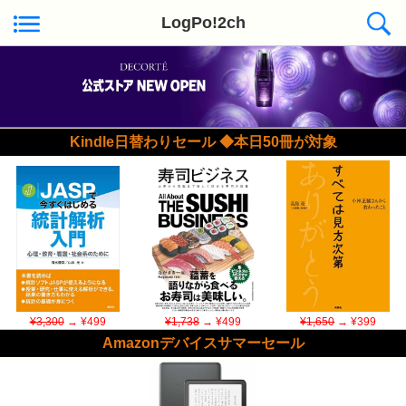
LogPo!2ch
Kindle日替わりセール ◆本日50冊が対象
¥3,300
→ ¥499
¥1,738
→ ¥499
¥1,650
→ ¥399
Amazonデバイスサマーセール