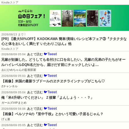
Kindleストア
2026/08/13 まで！
[PR] 【最大50%OFF】KADOKAWA 簡単!美味い!レシピ本フェア③『クタクタな
心と体をおいしく満たす いたわりごはん』他
Kindleストア
🐦Tweet
あとで読む
2026/08/09 05:04
兄嫁が妊娠した。どうしても名付けに口を出したい。兄嫁の兄弟の子たちがオー
ルハイレベルDQN名だから、届けだす前にチェックしたいよ…
おにひめちゃんの監視部屋
🐦Tweet
あとで読む
2026/08/09 05:03
【画像】米国の最新ラブドールのヱチヱチラインナップがこちら♡
Zチャンネル
🐦Tweet
あとで読む
2026/08/09 05:04
俺「米4升研いでください」 Ｚ後輩「よんしょう・・・？」
ガールズVIPまとめ
🐦Tweet
あとで読む
2026/08/09 04:06
【画像】ペルソナ4の『里中千枝』とかいう可愛い子居るじゃん？
げぇ速
🐦Tweet
あとで読む
2026/08/09 05:05