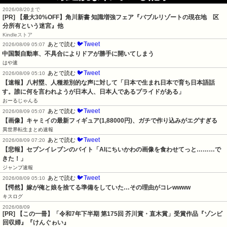
2026/08/20まで
[PR]
【最大30%OFF】角川新書 知識増強フェア『バブルリゾートの現在地 区
分所有という迷宮』他
Kindleストア
🐦Tweet
あとで読む
2026/08/09 05:07
中国製自動車、不具合によりドアが勝手に開いてしまう
はや速
🐦Tweet
あとで読む
2026/08/09 05:10
【速報】八村塁、人種差別的な声に対して「日本で生まれ日本で育ち日本語話
す。誰に何を言われようが日本人、日本人であるプライドがある」
おーるじゃんる
🐦Tweet
あとで読む
2026/08/09 05:07
【画像】キャミイの最新フィギュア(1,88000円)、ガチで作り込みがエグすぎる
異世界転生まとめ速報
🐦Tweet
あとで読む
2026/08/09 07:20
【悲報】セブンイレブンのバイト「AIにちいかわの画像を食わせてっと………で
きた！」
ジャンプ速報
🐦Tweet
あとで読む
2026/08/09 05:10
【愕然】嫁が俺と娘を捨てる準備をしていた…その理由がコレwwww
キスログ
2026/08/09
[PR] 【この一冊】「令和7年下半期 第175回 芥川賞・直木賞」受賞作品『ゾンビ
回収婦』『けんぐゎい』