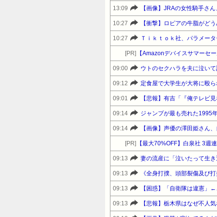
13:09
【画像】JRAの女性騎手さ
10:27
【衝撃】ロピアの牛脂がどう
10:27
Ｔｉｋｔｏｋ社、パラメータ
[PR]
09:00
09:12
定食屋で大学生が大将に殴られ
09:01
09:14
ジャンプが最も売れた199
09:14
【画像】声優の澤田姫さん、
[PR]
【最大70%OFF】白泉社 3
09:13
09:13
09:13
【困惑】「自衛隊は違憲」←
09:13
【悲報】栃木県はなぜ不人気