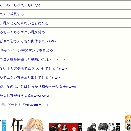
ん、めっちゃえっちになる
ガチで成長する
、乳がとんでもないことになる
めちゃくちゃエグい乳を持つ
ビキニ姿でえっちな肉体ボロンwww
・キャンペーン中のマンガ本まとめ
でコメ欄を閉鎖した動画がこれ・・・・・
ないオカズ提供でムラつかせてしまうwww
ルでエグい乳を放り出してしまうwww
娘』なのにお乳はしっかり都会っ子な女子wwww
なお乳が好きな奴wwwwwww
ゲット！『Amazon Haul』