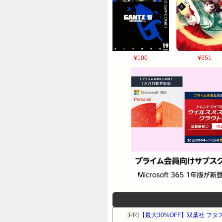
¥100
¥651
[PR]
【最大30%OFF】双葉社 フ