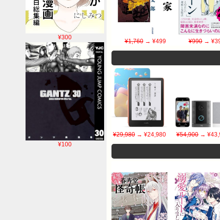
¥300
¥1,760
→ ¥499
¥990
→ ¥3
¥29,980
→ ¥24,980
¥54,900
→ ¥43,
¥100