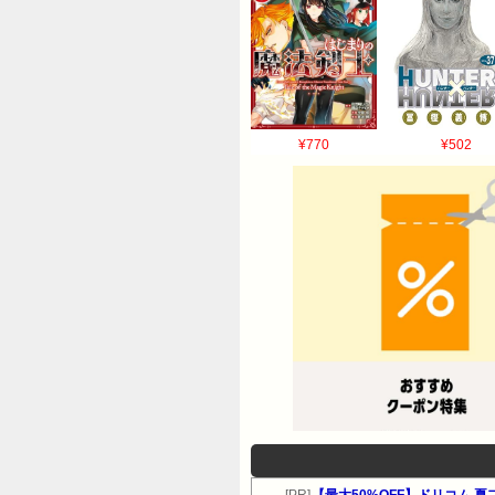
¥770
¥502
[PR]
【最大50%OFF】ドリコム 