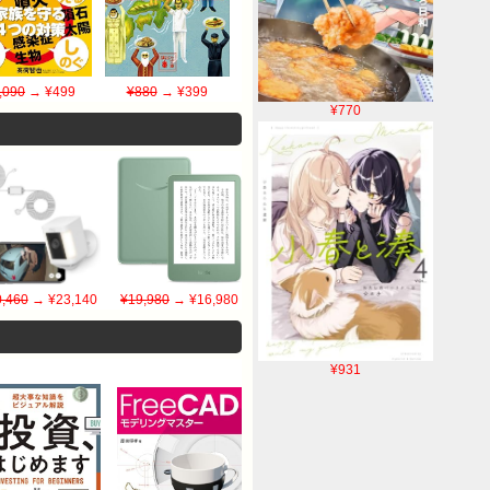
,090
→ ¥499
¥880
→ ¥399
¥770
,460
→ ¥23,140
¥19,980
→ ¥16,980
¥931