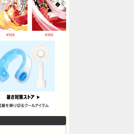
¥569
¥369