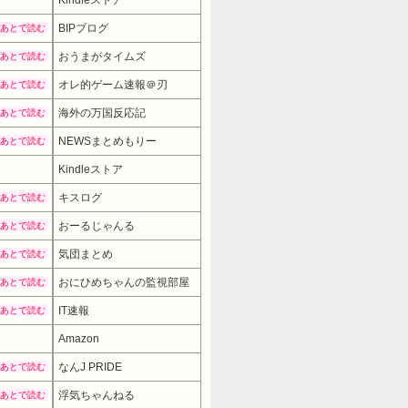
BIPブログ
あとで読む
おうまがタイムズ
あとで読む
オレ的ゲーム速報＠刃
あとで読む
海外の万国反応記
あとで読む
NEWSまとめもりー
あとで読む
Kindleストア
キスログ
あとで読む
おーるじゃんる
あとで読む
気団まとめ
あとで読む
おにひめちゃんの監視部屋
あとで読む
IT速報
あとで読む
Amazon
なんJ PRIDE
あとで読む
浮気ちゃんねる
あとで読む