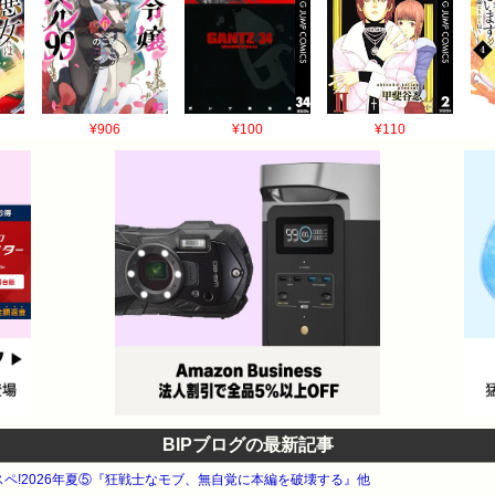
¥906
¥100
¥110
BIPブログの最新記事
タスペ!2026年夏⑤『狂戦士なモブ、無自覚に本編を破壊する』他