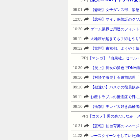
09:01
【悲報】女子ダンス部、緊急
12:05
【悲報】マイナ保険証のクソ
10:30
ゲーム業界ご用達のフォント、
09:11
大地震が起きても手術をやり
09:12
【驚愕】東京都、ようやく気
[PR]
【マンガ】『白泉社』セール
10:30
【炎上】長女の髪色でDNA
09:10
09:10
09:11
09:10
【衝撃】テレビ大好き高齢者
[PR]
【コスメ】男の身だしなみ・
10:31
【悲報】仙台育英のマネージ
11:22
レースクイーンをしていた姉