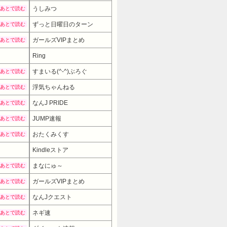
うしみつ
あとで読む
ずっと日曜日のターン
あとで読む
ガールズVIPまとめ
あとで読む
Ring
すまいる(^-^)ぶろぐ
あとで読む
浮気ちゃんねる
あとで読む
なんJ PRIDE
あとで読む
JUMP速報
あとで読む
おたくみくす
あとで読む
Kindleストア
まなにゅ～
あとで読む
ガールズVIPまとめ
あとで読む
なんJクエスト
あとで読む
ネギ速
あとで読む