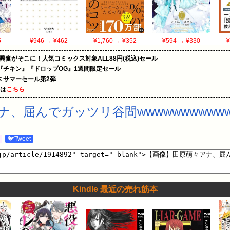
5
¥946
→ ¥462
¥1,760
→ ¥352
¥594
→ ¥330
¥
の興奮がそこに！人気コミックス対象ALL88円(税込)セール
『チキン』『ドロップOG』1週間限定セール
le本 サマーセール第2弾
めは
こちら
、屈んでガッツリ谷間wwwwwwwwww
む
🐦Tweet
Kindle 最近の売れ筋本