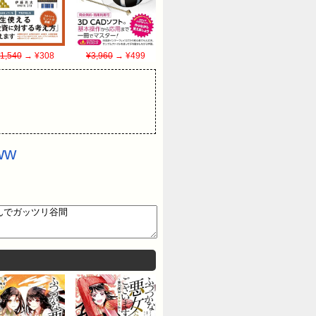
1,540
→ ¥308
¥3,960
→ ¥499
ww