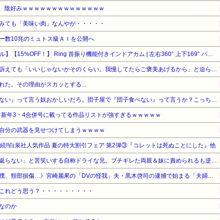
ん、陰好みｗｗｗｗｗｗｗｗｗｗｗｗｗｗ
みても「美味い肉」なんやが・・・・・
ー数10兆のミュトス級ＡＩを公開へ
【Amazonデバイスサマーセール】【15%OFF！】 Ring 首振り機能付きインドアカム | 左右360° 上下169° パンチルト、屋内用防犯カメラ | Pan-Tilt Indoor Cam ブラック | Ring Homeプラン30日間無料体験
ウトのセクハラを夫に泣いて訴えても「いいじゃないかそのくらい。我慢してたらご褒美あげるから」と迫られた。夫が気持ち悪くて悲鳴をあげたら「うるさい」とグーで殴られた
た。その理由がスカッとする...
【悲報】有吉「『俺テレビ見ない』って言う奴おかしいだろ。団子屋で『団子食べない』って言うか？こっちは芸人だぞ」
5年新年3・4合併号に載ってる作品リストが強すぎるｗｗｗｗｗ
自分の武器を見せつけてしまうｗｗｗｗ
週連続!!白泉社人気作品 夏の特大割引フェア 第2弾③『コレットは死ぬことにした』他
妻の流産に「泣いたって生き返らない」と苦笑いする自称ドライな兄。ブチギレた両親＆妹に責められるも逆上した兄の悲惨すぎる現在←淡々としてるんじゃなくて単なる冷血漢
《全身打撲、頭部裂傷及び打撲、頸部損傷…》宮崎麗果の「DVの怪我」夫・黒木啓司の逮捕で始まる「夫婦の闘争」
これどう思う？・・・・・・・・・
なのか