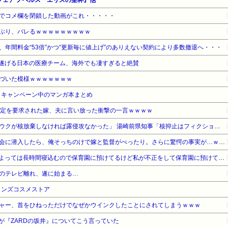
でコメ欄を閉鎖した動画がこれ・・・・・
ぶり、バレるｗｗｗｗｗｗｗｗｗ
年間料金“53倍”かつ“更新毎に値上げ”のありえない契約により多数撤退へ・・・
遂げる日本の医療チーム、海外でも凄すぎると絶賛
づいた模様ｗｗｗｗｗｗｗ
・キャンペーン中のマンガ本まとめ
鑑定を要求された嫁、夫に言い放った衝撃の一言ｗｗｗｗ
【対談で激突】石破前総理「ウクが核放棄しなければ露侵攻なかった」 湯崎前県知事「核抑止はフィクション」
【勘違い】バスケの役員飲み会に潜入したら、俺そっちのけで嫁と監督がべったり。さらに驚愕の事実が…ｗｗｗ
お産トラブルの後遺症で日によっては長時間寝込むので保育園に預けてるけど私が不正をして保育園に預けてると思い込んでいるママ達がうざったい
のテレビ離れ、遂に始まる…
メンズコスメストア
ャー、首をひねっただけでなぜかウインクしたことにされてしまうｗｗｗ
が『ZARDの坂井』についてこう言っていた