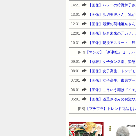
14:21
【画像】バレーの狩野舞子さ
13:01
【画像】浜辺美波さん、乳が
12:31
【画像】最新の菊地姫奈さん
12:01
【画像】朝倉未来の元カノ、
10:31
【画像】現役アスリート、紐
[PR]
【マンガ】『新潮社』セール
09:01
【悲報】女子ダンス部、緊急
08:01
【画像】女子高生、トンデモ
07:01
【画像】女子高生、市民プー
06:01
【画像】こういう顔は『イモ
05:01
【画像】道重さゆみのお淑やか
[PR]
【プチプラ】トレンド商品をお得に