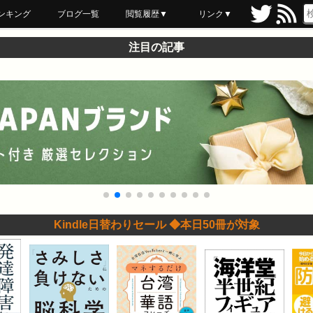
ンキング
ブログ一覧
閲覧履歴▼
リンク▼
ブックマーク
最近読んだ
あとで読む
ネットスーパー
飲食店舗用品
セール情報
注目の記事
Kindle日替わりセール ◆本日50冊が対象