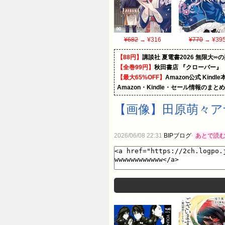
¥682
→ ¥316
¥770
→ ¥39
【88円】
講談社 夏電書2026 無限大∞
【全巻99円】
秋田書店 『クローバー』
【最大65%OFF】
Amazon公式 Kind
Amazon・Kindle・セール情報のまと
【画像】田原萌々アナ
2026/06/08 22:31
BIPブログ
あとで読