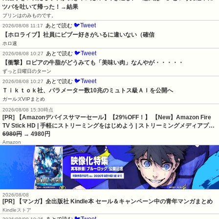
ツバを吐いて帰った！→結果
プリンはのみものです。
🐦Tweet
あとで読む
2026/08/08 11:17
【ホロライブ】社員にビブー好きがいるに違いない（確信
ホロ速
🐦Tweet
あとで読む
2026/08/08 10:27
【衝撃】ロピアの牛脂がどうみても「美味い肉」なんやが・・・・・
ずっと日曜日のターン
🐦Tweet
あとで読む
2026/08/08 10:27
Ｔｉｋｔｏｋ社、パラメーター数10兆のミュトス級ＡＩを公開へ
ガールズVIPまとめ
2026/08/08 15:30時点
[PR] 【Amazonデバイスサマーセール】【29%OFF！】 【New】Amazon Fire
TV Stick HD | 手軽にストリーミングをはじめよう | ストリーミングメディアプ…
6980円
→ 4980円
Amazon
2026/08/08
[PR] 【マンガ】全出版社 Kindle本 セール＆キャンペーン中の青年マンガまとめ
Kindleストア
🐦Tweet
あとで読む