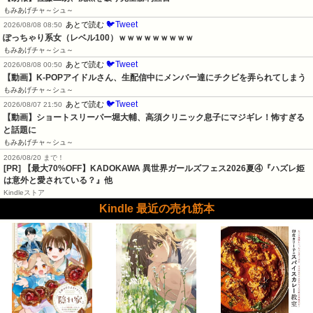
もみあげチャ～シュ～
🐦Tweet
あとで読む
2026/08/08 08:50
ぽっちゃり系女（レベル100）ｗｗｗｗｗｗｗｗｗ
もみあげチャ～シュ～
🐦Tweet
あとで読む
2026/08/08 00:50
【動画】K-POPアイドルさん、生配信中にメンバー達にチクビを弄られてしまう
もみあげチャ～シュ～
🐦Tweet
あとで読む
2026/08/07 21:50
【動画】ショートスリーパー堀大輔、高須クリニック息子にマジギレ！怖すぎる
と話題に
もみあげチャ～シュ～
2026/08/20 まで！
[PR] 【最大70%OFF】KADOKAWA 異世界ガールズフェス2026夏④『ハズレ姫
は意外と愛されている？』他
Kindleストア
Kindle 最近の売れ筋本