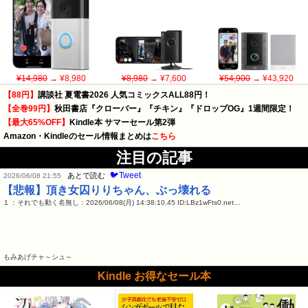
¥14,980
→ ¥8,980
¥8,980
→ ¥7,600
¥54,900
→ ¥43,920
【88円】
講談社 夏電書2026 人気コミックスALL88円！
【全巻99円】
秋田書店『クローバー』『チキン』『ドロップOG』1週間限定！
【最大65%OFF】
Kindle本 サマーセール第2弾
Amazon・Kindleのセール情報まとめは
こちら
注目の記事
🐦Tweet
あとで読む
2026/06/08 21:55
【悲報】頂き女囚りりちゃん、ぶっ壊れる
1 ：それでも動く名無し：2026/06/08(月) 14:38:10.45 ID:LBz1wFts0.net…
もみあげチャ～シュ～
Kindle お得なセール本