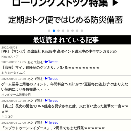
最近読まれている記事
2026/08/08
[PR] 【マンガ】全出版社 Kindle本 高ポイント還元中の少年マンガまとめ
Kindleストア
🐦Tweet
あとで読む
2026/08/08 12:05
【悲報】マイナ保険証のクソぶり、バレるｗｗｗｗｗｗｗｗｗ
おうまがタイムズ
🐦Tweet
あとで読む
2026/08/08 10:30
ゲーム業界ご用達のフォント、年間料金“53倍”かつ“更新毎に値上げ”のありえな
い契約により多数撤退へ・・・
オレ的ゲーム速報＠刃
🐦Tweet
あとで読む
2026/08/08 10:30
【炎上】長女の髪色でDNA鑑定を要求された嫁、夫に言い放った衝撃の一言ｗｗ
ｗｗ
キスログ
🐦Tweet
あとで読む
2026/08/08 12:00
「スプラトゥーンレイダース」、2周目でもまだ緑茶ｗｗｗｗｗｗ