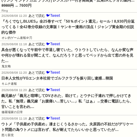
(リング インドアカム プラス) | レンズカバー付き高画質・広角2Kビデオの屋内…
8980円
→ 7600円
Ring
🐦Tweet
あとで読む
2026/08/08 11:20
『ろくでなしBLUES』全25巻すべて「50％ポイント還元」セール！8,930円分返
ってくる！全42巻分収録の文庫版！ヤンキー漫画の頂点！ジャンプ黄金期の伝説
的な傑作
オレ的ゲーム速報＠刃
🐦Tweet
あとで読む
2026/08/08 11:18
具合が悪くなって午前中で早退し寝ていた。ウトウトしていたら、なんか変な声
や何かが壊れる音が聞こえて、なんだろう？と思ってベッドから出て窓の外を見
た…
鬼女梅
🐦Tweet
あとで読む
2026/08/08 11:20
日本人女性がYGエンタ本社前でゴルフクラブを振り回し逮捕…韓国
キムチ速報
🐦Tweet
あとで読む
2026/08/08 11:20
義兄嫁が「義兄と喧嘩してDVされた、助けて」とウチに子連れで押しかけてき
た。私「無理」義兄嫁「お腹痛い…苦しい…」私「はぁ」→交番に電話したら、
甘いことを言われ…
修羅場家の日常
🐦Tweet
あとで読む
2026/08/08 11:18
ウトメ「子供産め子供産め」凄まじくうるさかった。夫原因の不妊だがデリケー
ト問題の為ウトメには言わず、私が耐えてたらいいかと思っていたが…
怒り新党