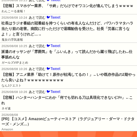
2026/08/08 10:25
【悲報】スマホゲー業界、「サ終」だらけでオワコン化が進んでしまうｗｗｗｗ
わんこーる速報！
🐦Tweet
あとで読む
2026/08/08 10:24
社長はラジオ番組の冠番組を持つくらいの有名人なんだけど、パワハラマタハラ
当たり前の老害。病院に行っただけで退職勧告を受けた。社長「労基に言うな
よ！」と言うけれど…→
鬼女の浮気速報
🐦Tweet
あとで読む
2026/08/08 10:25
派遣のオッサンが「雰囲気」を「ふいんき」って読んだから蹴り飛ばしたわ...仕
事舐めんな
ガールズVIPまとめ
🐦Tweet
あとで読む
2026/08/08 10:26
【悲報】アニメ業界「助けて！原作が枯渇してるの！」←いや既存作品の2期やっ
たら良いよね？ｗｗｗｗｗｗｗｗｗｗ
なんJクエスト
🐦Tweet
あとで読む
2026/08/08 10:26
【悲報】ハンターハンターにわか「何でも切れる刀は具現化できない(ﾆﾁｯ」←こ
れ
ネギ速
2026/08/08
[PR] 【コスメ】Amazonビューティーストア（ラグジュアリー・ダーマ・ドクタ
ーズ・メンズ…）
Amazon