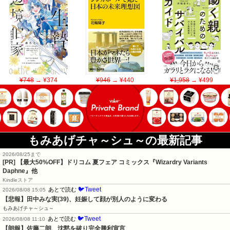
¥748
→ ¥374
¥946
→ ¥440
¥1,958
→ ¥499
もみあげチャ～シュ～の最新記事
2026/08/25まで
[PR]
【最大50%OFF】ドリコム 夏フェア コミックス『Wizardry Variants
Daphne』他
Kindleストア
🐦Tweet
あとで読む
2026/08/08 15:05
【悲報】田中みな実(39)、妊娠して顔が別人のように変わる
もみあげチャ～シュ～
🐦Tweet
あとで読む
2026/08/08 11:10
【朗報】佐藤二朗、沈黙を破り完全勝利宣言