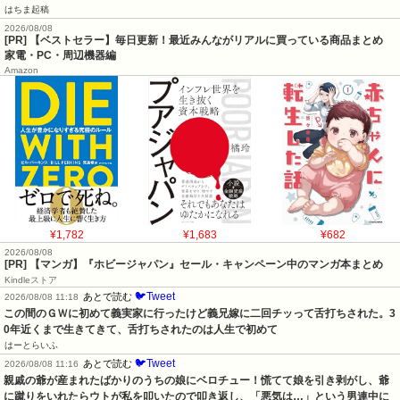
はちま起稿
2026/08/08
[PR] 【ベストセラー】毎日更新！最近みんながリアルに買っている商品まとめ
家電・PC・周辺機器編
Amazon
¥1,782
¥1,683
¥682
2026/08/08
[PR] 【マンガ】『ホビージャパン』セール・キャンペーン中のマンガ本まとめ
Kindleストア
🐦Tweet
あとで読む
2026/08/08 11:18
この間のＧＷに初めて義実家に行ったけど義兄嫁に二回チッって舌打ちされた。3
0年近くまで生きてきて、舌打ちされたのは人生で初めて
はーとらいふ
🐦Tweet
あとで読む
2026/08/08 11:16
親戚の爺が産まれたばかりのうちの娘にベロチュー！慌てて娘を引き剥がし、爺
に蹴りをいれたらウトが私を叩いたので叩き返し、「悪気は…」という男連中に