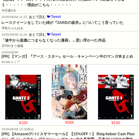
う・・・・・・理由がこちら・・・・・・
今日速2ch
🐦Tweet
あとで読む
2026/08/08 11:22
レースクイーンをしていた姉が『ZARDの坂井』についてこう言っていた
浮気ちゃんねる
🐦Tweet
あとで読む
2026/08/08 11:00
「途中から急激につまらなくなった漫画」←思い浮かべた作品
日刊やきう速報
2026/08/08
[PR] 【マンガ】『アース・スター』セール・キャンペーン中のマンガ本まとめ
Kindleストア
¥100
¥594
¥100
2026/08/08 15:30時点
[PR] 【Amazonデバイスサマーセール】【15%OFF！】 Ring Indoor Cam Plus