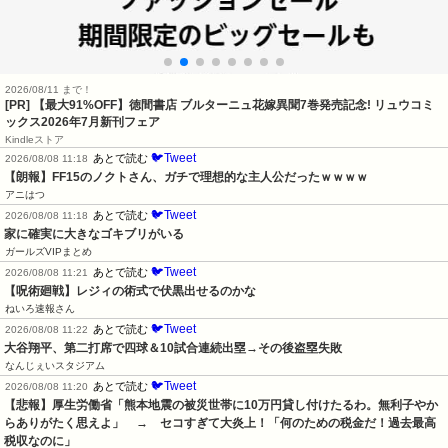
2026/08/11 まで！
[PR] 【最大91%OFF】徳間書店 ブルターニュ花嫁異聞7巻発売記念! リュウコミ
ックス2026年7月新刊フェア
Kindleストア
🐦Tweet
あとで読む
2026/08/08 11:18
【朗報】FF15のノクトさん、ガチで理想的な主人公だったｗｗｗｗ
アニはつ
🐦Tweet
あとで読む
2026/08/08 11:18
家に確実に大きなゴキブリがいる
ガールズVIPまとめ
🐦Tweet
あとで読む
2026/08/08 11:21
【呪術廻戦】レジィの術式で伏黒出せるのかな
ねいろ速報さん
🐦Tweet
あとで読む
2026/08/08 11:22
大谷翔平、第二打席で四球＆10試合連続出塁→その後盗塁失敗
なんじぇいスタジアム
🐦Tweet
あとで読む
2026/08/08 11:20
【悲報】厚生労働省「熊本地震の被災世帯に10万円貸し付けたるわ。無利子やか
らありがたく思えよ」　→　セコすぎて大炎上！「何のための税金だ！過去最高
税収なのに」