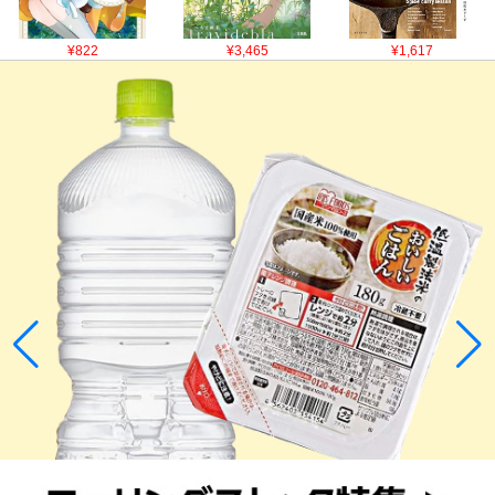
¥822
¥3,465
¥1,617