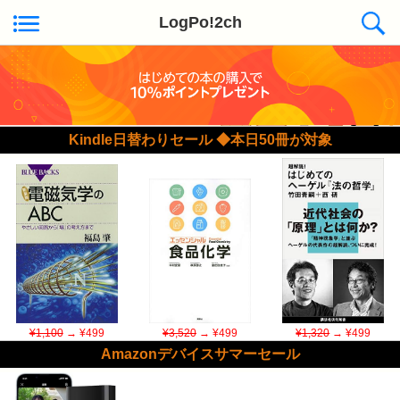
LogPo!2ch
Kindle日替わりセール ◆本日50冊が対象
¥1,100
→ ¥499
¥3,520
→ ¥499
¥1,320
→ ¥499
Amazonデバイスサマーセール