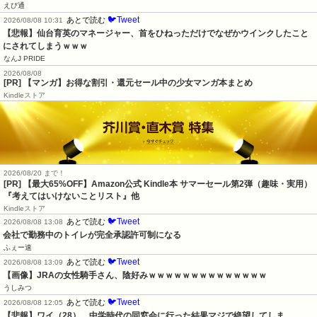
えび通
🐦Tweet
あとで読む
2026/08/08 10:31
【悲報】仙台育英のマネージャー、首をひねっただけでなぜかウインクしたこと
にされてしまうｗｗｗ
なんJ PRIDE
2026/08/08
[PR] 【マンガ】お得な割引・還元セール中の少女マンガ本まとめ
Kindleストア
2026/08/20 まで！
[PR]
【最大65%OFF】Amazon公式 Kindle本 サマーセール第2弾（趣味・実用）
『考えてはいけないことリスト』他
Kindleストア
🐦Tweet
あとで読む
2026/08/08 13:08
会社で勤務中のトイレが完全承認許可制になる
ふぇー速
🐦Tweet
あとで読む
2026/08/08 13:09
【画像】JRAの女性騎手さん、陰好みｗｗｗｗｗｗｗｗｗｗｗｗｗｗ
うしみつ
🐦Tweet
あとで読む
2026/08/08 12:05
【悲報】ワイ（28）、中学時代の同窓会に行った結果マジで絶望してしま