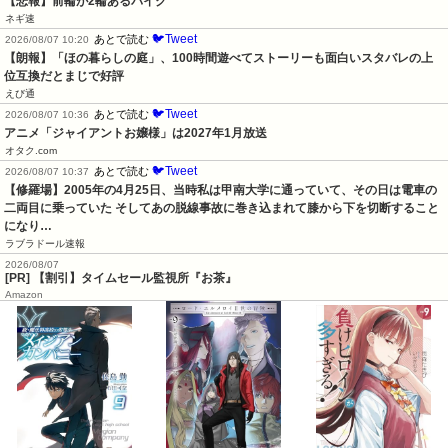
【悲報】前輪が2輪あるバイク
ネギ速
🐦Tweet
あとで読む
2026/08/07 10:20
【朗報】「ほの暮らしの庭」、100時間遊べてストーリーも面白いスタバレの上
位互換だとまじで好評
えび通
🐦Tweet
あとで読む
2026/08/07 10:36
アニメ「ジャイアントお嬢様」は2027年1月放送
オタク.com
🐦Tweet
あとで読む
2026/08/07 10:37
【修羅場】2005年の4月25日、当時私は甲南大学に通っていて、その日は電車の
二両目に乗っていた そしてあの脱線事故に巻き込まれて膝から下を切断すること
になり…
ラブラドール速報
2026/08/07
[PR] 【割引】タイムセール監視所『お茶』
Amazon