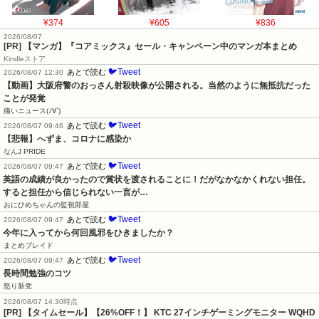
¥374
¥605
¥836
2026/08/07
[PR] 【マンガ】『コアミックス』セール・キャンペーン中のマンガ本まとめ
Kindleストア
🐦Tweet
あとで読む
2026/08/07 12:30
【動画】大阪府警のおっさん射殺映像が公開される。当然のように無抵抗だった
ことが発覚
痛いニュース(ﾉ∀`)
🐦Tweet
あとで読む
2026/08/07 09:46
【悲報】へずま、コロナに感染か
なんJ PRIDE
🐦Tweet
あとで読む
2026/08/07 09:47
英語の成績が良かったので賞状を渡されることに！だがなかなかくれない担任。
すると担任から信じられない一言が…
おにひめちゃんの監視部屋
🐦Tweet
あとで読む
2026/08/07 09:47
今年に入ってから何回風邪をひきましたか？
まとめブレイド
🐦Tweet
あとで読む
2026/08/07 09:47
長時間勉強のコツ
怒り新党
2026/08/07 14:30時点
[PR] 【タイムセール】【26%OFF！】 KTC 27インチゲーミングモニター WQHD