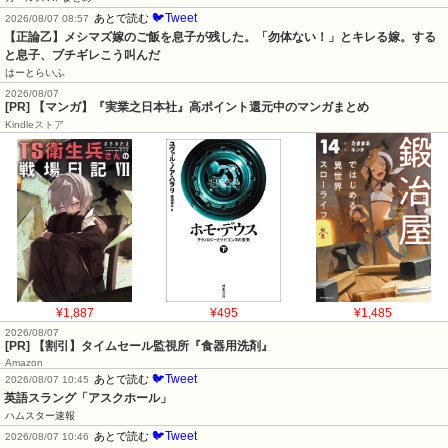
🐦Tweet
あとで読む
2026/08/07 08:57
【正論乙】メシマズ嫁のご飯を息子が残した。「勿体ない！」とキレる嫁。する
と息子、ブチギレこう叫んだ
はーとらいふ
2026/08/07
[PR] 【マンガ】『実業之日本社』高ポイント還元中のマンガまとめ
Kindleストア
¥1,887
¥495
¥1,485
2026/08/07
[PR] 【割引】タイムセール監視所『食器用洗剤』
Amazon
🐦Tweet
あとで読む
2026/08/07 10:45
英語スラング「アスクホール」
ハムスター速報
🐦Tweet
あとで読む
2026/08/07 10:46