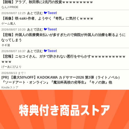
【朗報】アラブ、秋田県に2兆円の投資ｗｗｗｗｗｗｗｗｗ
なんJ PRIDE
🐦Tweet
あとで読む
2026/08/07 12:25
【画像】咲-saki-作者、ようやく『奇乳』に気付くｗｗｗｗ
ゲーム魔人
🐦Tweet
あとで読む
2026/08/07 10:20
【悲報】外国人の医療費未払いが多すぎたので病院が外国人の治療を断るように
なってしまう
ネギ速
🐦Tweet
あとで読む
2026/08/07 10:37
【悲報】ニセコイさん、ガチで許されない悪行をやらかすｗｗｗｗｗｗｗｗｗｗ
ｗｗｗ
げーあにびより
2026/08/13 まで！
[PR]
【最大50%OFF】KADOKAWA カドサマー2026 第3弾（ライトノベル）
『ソードアート・オンライン』『魔法科高校の劣等生』『キノの旅』他
Kindleストア