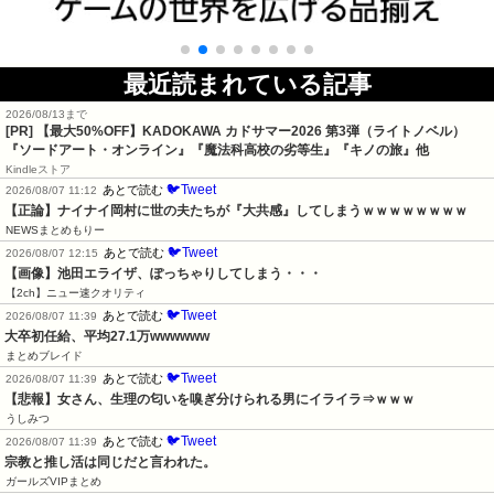
最近読まれている記事
2026/08/13まで
[PR]
【最大50%OFF】KADOKAWA カドサマー2026 第3弾（ライトノベル）
『ソードアート・オンライン』『魔法科高校の劣等生』『キノの旅』他
Kindleストア
🐦Tweet
あとで読む
2026/08/07 11:12
【正論】ナイナイ岡村に世の夫たちが『大共感』してしまうｗｗｗｗｗｗｗｗ
NEWSまとめもりー
🐦Tweet
あとで読む
2026/08/07 12:15
【画像】池田エライザ、ぽっちゃりしてしまう・・・
【2ch】ニュー速クオリティ
🐦Tweet
あとで読む
2026/08/07 11:39
大卒初任給、平均27.1万wwwwww
まとめブレイド
🐦Tweet
あとで読む
2026/08/07 11:39
【悲報】女さん、生理の匂いを嗅ぎ分けられる男にイライラ⇒ｗｗｗ
うしみつ
🐦Tweet
あとで読む
2026/08/07 11:39
宗教と推し活は同じだと言われた。
ガールズVIPまとめ