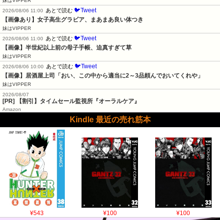
妹はVIPPER
🐦Tweet
あとで読む
2026/08/06 11:00
【画像あり】女子高生グラビア、まあまあ良い体つき
妹はVIPPER
🐦Tweet
あとで読む
2026/08/06 11:00
【画像】半世紀以上前の母子手帳、迫真すぎて草
妹はVIPPER
🐦Tweet
あとで読む
2026/08/06 10:00
【画像】居酒屋上司「おい、この中から適当に2～3品頼んでおいてくれや」
妹はVIPPER
2026/08/07
[PR] 【割引】タイムセール監視所『オーラルケア』
Amazon
Kindle 最近の売れ筋本
¥543
¥100
¥100