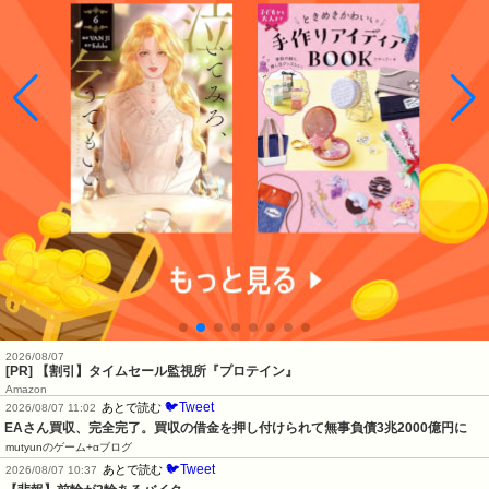
2026/08/07
[PR] 【割引】タイムセール監視所『プロテイン』
Amazon
🐦Tweet
あとで読む
2026/08/07 11:02
EAさん買収、完全完了。買収の借金を押し付けられて無事負債3兆2000億円に
mutyunのゲーム+αブログ
🐦Tweet
あとで読む
2026/08/07 10:37