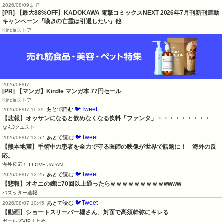
2026/08/09まで
[PR] 【最大88%OFF】KADOKAWA 電撃コミックスNEXT 2026年7月刊新刊連動
キャンペーン『嘆きの亡霊は引退したい』他
Kindleストア
2026/08/07
[PR] 【マンガ】Kindle マンガ本 77円セール
Kindleストア
🐦Tweet
あとで読む
2026/08/07 11:39
【悲報】オッサンになると飲めなくなる飲料「ファンタ」・・・・・・・・・
なんJクエスト
🐦Tweet
あとで読む
2026/08/07 12:52
【熊本地震】手術中の患者を全力で守る医師の映像が世界で話題に！　海外の反
応。
海外反応！ I LOVE JAPAN
🐦Tweet
あとで読む
2026/08/07 12:25
【悲報】オキニの嬢に70回以上通ったらｗｗｗｗｗｗｗｗｗwwww
バズッター速報
🐦Tweet
あとで読む
2026/08/07 10:45
【動画】ショートスリーパー堀さん、対面で高須幹弥にキレる
ガールズVIPまとめ