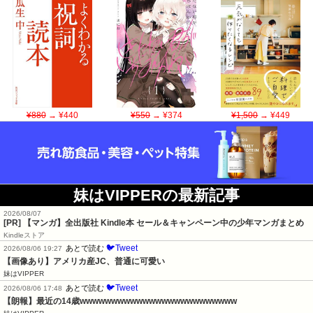
¥880
→ ¥440
¥550
→ ¥374
¥1,500
→ ¥449
妹はVIPPERの最新記事
2026/08/07
[PR] 【マンガ】全出版社 Kindle本 セール＆キャンペーン中の少年マンガまとめ
Kindleストア
🐦Tweet
あとで読む
2026/08/06 19:27
【画像あり】アメリカ産JC、普通に可愛い
妹はVIPPER
🐦Tweet
あとで読む
2026/08/06 17:48
【朗報】最近の14歳wwwwwwwwwwwwwwwwwwwwwwwww