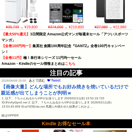
¥35,739
→ ¥29,800
¥374,000
→ ¥219,800
¥27,980
→ ¥22,980
【最大50%還元】
3日間限定 Amazon公式マンガ毎週末セール「アツいスポーツ
マンガ」
【全巻100円均一】
集英社 創業100周年記念『GANTZ』全巻100円キャンペー
ン！
【全巻11円】
極！単行本シリーズ 11円均一セール
Amazon・Kindleのセール情報まとめは
こちら
注目の記事
🐦Tweet
あとで読む
2026/06/08 20:00
【画像大量】どんな場所でもお好み焼きを焼いているだけで
親近感が出てしまうことが判明ｗ
1: 以下、？ちゃんねるからVIPがお送りします 2026/02/11(水) 15:52:19.720
ID:9VxAyGpn0.net 2: 以下、？ちゃんねるからVIPがお送りします 2026/02/11(水)
15:53:45.959 ID:qYi5SEnla.net 馬鹿にAI使わせた結果がこれかよ…
妹はVIPPER
Kindle お得なセール本