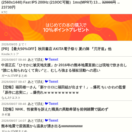
(2560x1440) Fast IPS 200Hz (210OC可能）1ms(MPRT) 13…
32000円
→
23730円
KTC
2026/09/05 まで！
[PR]
【最大50%OFF】秋田書店 AKITA電子祭り 夏の陣 『刃牙道』他
Kindleストア
🐦Tweet
あとで読む
2026/08/07 09:46
中居正広「ひそかに被災地支援」か 2016年の熊本地震直後には現地で炊き出し 
“誰にも知られなくて良い”と、むしろ強まる福祉活動への思い
ガールズVIPまとめ
🐦Tweet
あとで読む
2026/08/07 09:47
【悲報】福田雄一さん「新ケロロに福田組が出ます！」→爆死 ちいかわの監督
「原作に忠実に」→爆売れｗｗｗｗｗｗｗｗｗｗ
なんJクエスト
🐦Tweet
あとで読む
2026/08/07 09:46
【悲報】NHK、性被害を訴えた職員の異動希望を前例踏襲で認めず
ネギ速
🐦Tweet
あとで読む
2026/08/07 14:07
熊本地震で居酒屋から温泉が湧き出るwwwwwwww
ガールズVIPまとめ