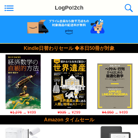
LogPo!2ch
Kindle日替わりセール ◆本日50冊が対象
¥1,276
→ ¥499
¥935
→ ¥299
¥4,950
→ ¥499
Amazon タイムセール