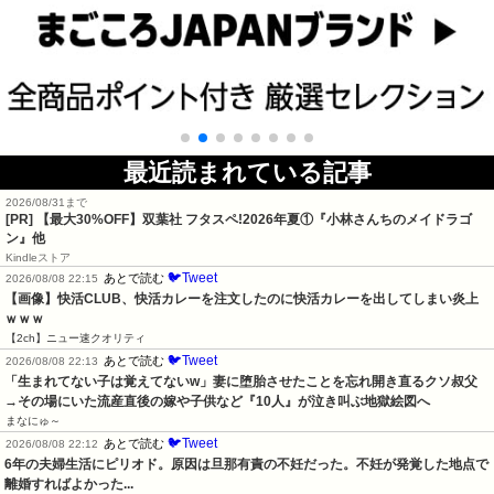
最近読まれている記事
2026/08/31まで
[PR] 【最大30%OFF】双葉社 フタスペ!2026年夏①『小林さんちのメイドラゴ
ン』他
Kindleストア
🐦Tweet
あとで読む
2026/08/08 22:15
【画像】快活CLUB、快活カレーを注文したのに快活カレーを出してしまい炎上
ｗｗｗ
【2ch】ニュー速クオリティ
🐦Tweet
あとで読む
2026/08/08 22:13
「生まれてない子は覚えてないw」妻に堕胎させたことを忘れ開き直るクソ叔父
→その場にいた流産直後の嫁や子供など『10人』が泣き叫ぶ地獄絵図へ
まなにゅ～
🐦Tweet
あとで読む
2026/08/08 22:12
6年の夫婦生活にピリオド。原因は旦那有責の不妊だった。不妊が発覚した地点で
離婚すればよかった...