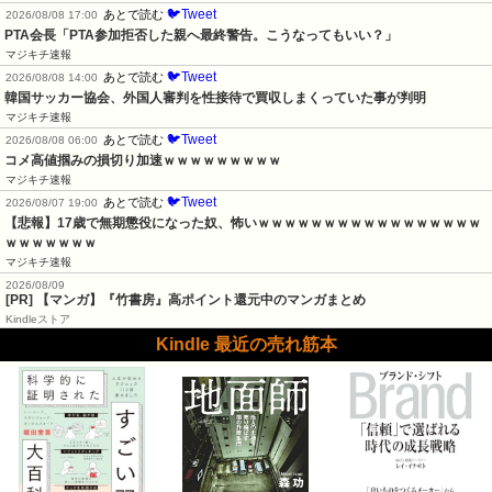
🐦Tweet
あとで読む
2026/08/08 17:00
PTA会長「PTA参加拒否した親へ最終警告。こうなってもいい？」
マジキチ速報
🐦Tweet
あとで読む
2026/08/08 14:00
韓国サッカー協会、外国人審判を性接待で買収しまくっていた事が判明
マジキチ速報
🐦Tweet
あとで読む
2026/08/08 06:00
コメ高値掴みの損切り加速ｗｗｗｗｗｗｗｗｗ
マジキチ速報
🐦Tweet
あとで読む
2026/08/07 19:00
【悲報】17歳で無期懲役になった奴、怖いｗｗｗｗｗｗｗｗｗｗｗｗｗｗｗｗｗ
ｗｗｗｗｗｗｗ
マジキチ速報
2026/08/09
[PR] 【マンガ】『竹書房』高ポイント還元中のマンガまとめ
Kindleストア
Kindle 最近の売れ筋本