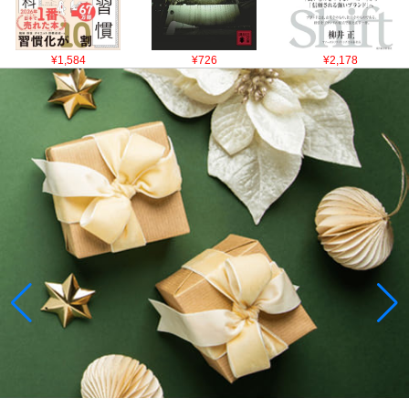
¥1,584
¥726
¥2,178