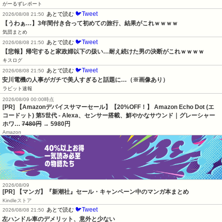
がーるずレポート
🐦Tweet
あとで読む
2026/08/08 21:50
【うわぁ…】3年間付き合って初めての旅行、結果がこれｗｗｗｗ
気団まとめ
🐦Tweet
あとで読む
2026/08/08 21:50
【悲報】帰宅すると家政婦以下の扱い…耐え続けた男の決断がこれｗｗｗｗ
キスログ
🐦Tweet
あとで読む
2026/08/08 21:50
安川電機の人事がガチで美人すぎると話題に…（※画像あり）
ラビット速報
2026/08/09 00:00時点
[PR] 【Amazonデバイスサマーセール】【20%OFF！】 Amazon Echo Dot (エ
コードット) 第5世代 - Alexa、センサー搭載、鮮やかなサウンド｜グレーシャー
ホワ…
7480円
→ 5980円
Amazon
2026/08/09
[PR] 【マンガ】『新潮社』セール・キャンペーン中のマンガ本まとめ
Kindleストア
🐦Tweet
あとで読む
2026/08/08 21:50
左ハンドル車のデメリット、意外と少ない