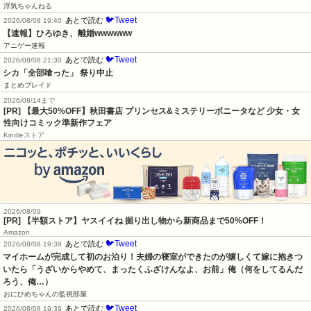
浮気ちゃんねる
🐦Tweet
あとで読む
2026/08/08 19:40
【速報】ひろゆき、離婚wwwwww
アニゲー速報
🐦Tweet
あとで読む
2026/08/08 21:30
シカ「全部喰った」 祭り中止
まとめブレイド
2026/08/14まで
[PR] 【最大50%OFF】秋田書店 プリンセス&ミステリーボニータなど 少女・女
性向けコミック準新作フェア
Kindleストア
2026/08/09
[PR] 【半額ストア】ヤスイイね 掘り出し物から新商品まで50%OFF！
Amazon
🐦Tweet
あとで読む
2026/08/08 19:39
マイホームが完成して初のお泊り！夫婦の寝室ができたのが嬉しくて嫁に抱きつ
いたら「うざいからやめて、まったくふざけんなよ、お前」俺（何をしてるんだ
ろう、俺…）
おにひめちゃんの監視部屋
🐦Tweet
あとで読む
2026/08/08 19:39