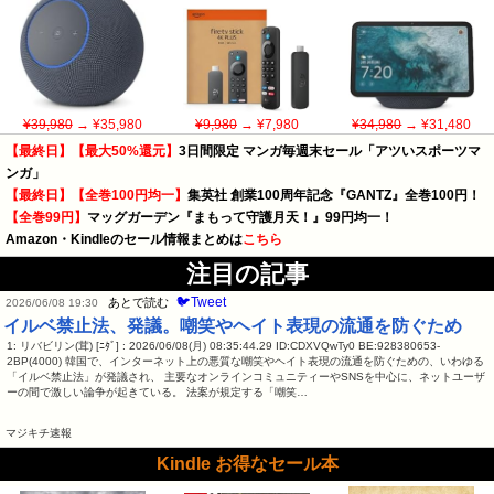
¥39,980
→ ¥35,980
¥9,980
→ ¥7,980
¥34,980
→ ¥31,480
【最終日】【最大50%還元】
3日間限定 マンガ毎週末セール「アツいスポーツマ
ンガ」
【最終日】【全巻100円均一】
集英社 創業100周年記念『GANTZ』全巻100円！
【全巻99円】
マッグガーデン『まもって守護月天！』99円均一！
Amazon・Kindleのセール情報まとめは
こちら
注目の記事
🐦Tweet
あとで読む
2026/06/08 19:30
イルベ禁止法、発議。嘲笑やヘイト表現の流通を防ぐため
1: リバビリン(茸) [ﾆﾀﾞ] : 2026/06/08(月) 08:35:44.29 ID:CDXVQwTy0 BE:928380653-
2BP(4000) 韓国で、インターネット上の悪質な嘲笑やヘイト表現の流通を防ぐための、いわゆる
「イルベ禁止法」が発議され、 主要なオンラインコミュニティーやSNSを中心に、ネットユーザ
ーの間で激しい論争が起きている。 法案が規定する「嘲笑…
マジキチ速報
Kindle お得なセール本