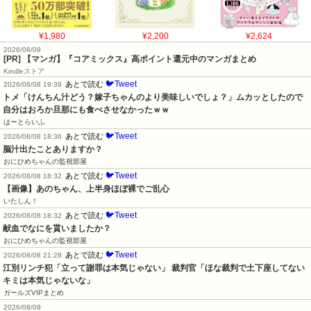
¥1,980
¥2,200
¥2,624
2026/08/09
[PR] 【マンガ】『コアミックス』高ポイント還元中のマンガまとめ
Kindleストア
🐦Tweet
あとで読む
2026/08/08 19:39
トメ「けんちん汁どう？嫁子ちゃんのより美味しいでしょ？」ムカッとしたので
自分はおろか旦那にも食べさせなかったｗｗ
はーとらいふ
🐦Tweet
あとで読む
2026/08/08 18:36
脳汁出たことありますか？
おにひめちゃんの監視部屋
🐦Tweet
あとで読む
2026/08/08 18:32
【画像】あのちゃん、上半身ほぼ裸でご乱心
いたしん！
🐦Tweet
あとで読む
2026/08/08 18:32
献血でなにを貰いましたか？
おにひめちゃんの監視部屋
🐦Tweet
あとで読む
2026/08/08 21:28
江別リンチ犯「立って謝罪は本気じゃない」 裁判官「ほな裁判で土下座してない
キミは本気じゃないな」
ガールズVIPまとめ
2026/08/09