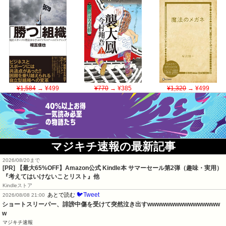
¥1,584
→ ¥499
¥770
→ ¥385
¥1,320
→ ¥499
マジキチ速報の最新記事
2026/08/20まで
[PR]
【最大65%OFF】Amazon公式 Kindle本 サマーセール第2弾（趣味・実用）
『考えてはいけないことリスト』他
Kindleストア
🐦Tweet
あとで読む
2026/08/08 21:00
ショートスリーパー、誹謗中傷を受けて突然泣き出すwwwwwwwwwwwwwwww
w
マジキチ速報