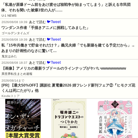
「私達が原爆ドーム前をあけ渡せば核戦争が始まってしまう」と訴える市民団
体、それを聞いた被爆3世の人が……
U-1 NEWS
🐦Tweet
あとで読む
2026/08/08 19:39
ワンダンス作者「手描きアニメに挑戦してみました」
ゴールデンタイムズ
🐦Tweet
あとで読む
2026/08/08 19:39
私「15年共働きで貯金それだけ？」義兄夫婦「でも新築を建てる予定だから」→
あまりの計画性のなさに驚いて…
鬼女はみた
🐦Tweet
あとで読む
2026/08/08 18:37
【画像】アメリカの最新ラブドールのラインナップがヤバいwwwwwwwww
異世界転生まとめ速報
2026/08/14まで
[PR] 【最大50%OFF】講談社 夏電書2026 姉フレンド新刊フェア②『ヒモクズ花
くんは死にたがり』他
Kindleストア