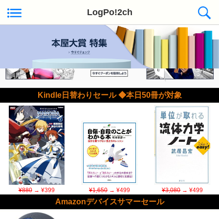
LogPo!2ch
Kindle日替わりセール ◆本日50冊が対象
¥880
→ ¥399
¥1,650
→ ¥499
¥3,080
→ ¥499
Amazonデバイスサマーセール