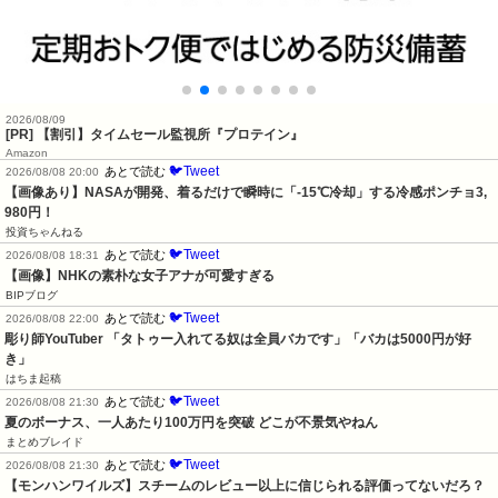
2026/08/09
[PR] 【割引】タイムセール監視所『プロテイン』
Amazon
🐦Tweet
あとで読む
2026/08/08 20:00
【画像あり】NASAが開発、着るだけで瞬時に「-15℃冷却」する冷感ポンチョ3,
980円！
投資ちゃんねる
🐦Tweet
あとで読む
2026/08/08 18:31
【画像】NHKの素朴な女子アナが可愛すぎる
BIPブログ
🐦Tweet
あとで読む
2026/08/08 22:00
彫り師YouTuber 「タトゥー入れてる奴は全員バカです」「バカは5000円が好
き」
はちま起稿
🐦Tweet
あとで読む
2026/08/08 21:30
夏のボーナス、一人あたり100万円を突破 どこが不景気やねん
まとめブレイド
🐦Tweet
あとで読む
2026/08/08 21:30
【モンハンワイルズ】スチームのレビュー以上に信じられる評価ってないだろ？