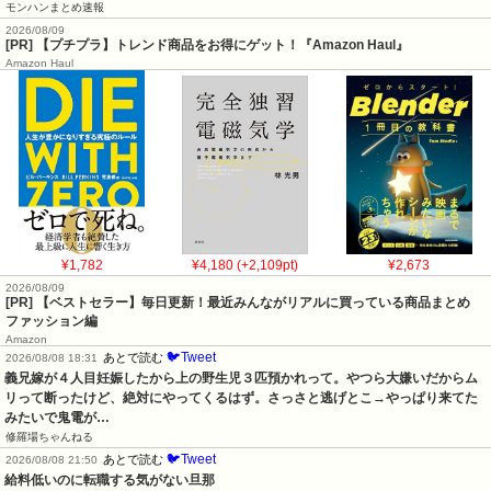
モンハンまとめ速報
2026/08/09
[PR] 【プチプラ】トレンド商品をお得にゲット！『Amazon Haul』
Amazon Haul
¥1,782
¥4,180 (+2,109pt)
¥2,673
2026/08/09
[PR] 【ベストセラー】毎日更新！最近みんながリアルに買っている商品まとめ
ファッション編
Amazon
🐦Tweet
あとで読む
2026/08/08 18:31
義兄嫁が４人目妊娠したから上の野生児３匹預かれって。やつら大嫌いだからム
リって断ったけど、絶対にやってくるはず。さっさと逃げとこ→やっぱり来てた
みたいで鬼電が…
修羅場ちゃんねる
🐦Tweet
あとで読む
2026/08/08 21:50
給料低いのに転職する気がない旦那