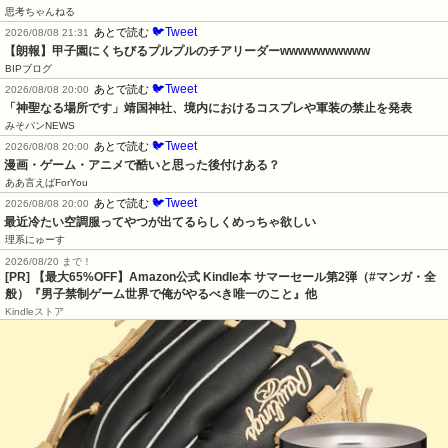
思考ちゃんねる
🐦Tweet
あとで読む
2026/08/08 21:31
【朗報】甲子園にくちびるプルプルのチアリーダーwwwwwwwwww
BIPブログ
🐦Tweet
あとで読む
2026/08/08 20:00
「神聖なる場所です」靖国神社、境内におけるコスプレや軍装の禁止を発表
みそパンNEWS
🐦Tweet
あとで読む
2026/08/08 20:00
漫画・ゲーム・アニメで酷いと思った後付けある？
ああ言えばForYou
🐦Tweet
あとで読む
2026/08/08 20:00
最近冷たい空調服ってやつが出てるらしくめっちゃ欲しい
理系にゅーす
2026/08/20 まで！
[PR]
【最大65%OFF】Amazon公式 Kindle本 サマーセール第2弾（#マンガ・全
般）『男子禁制ゲーム世界で俺がやるべき唯一のこと』他
Kindleストア