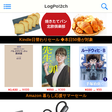
LogPo!2ch
Kindle日替わりセール ◆本日50冊が対象
¥1,430
→ ¥499
¥850
→ ¥399
¥330
→ ¥99
Amazon 暮らし応援サマーセール