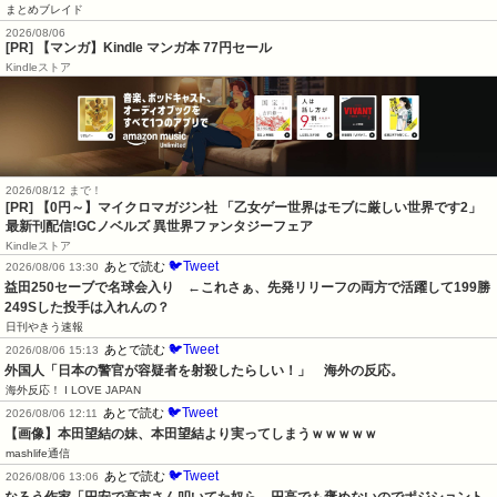
まとめブレイド
2026/08/06
[PR] 【マンガ】Kindle マンガ本 77円セール
Kindleストア
2026/08/12 まで！
[PR] 【0円～】マイクロマガジン社 「乙女ゲー世界はモブに厳しい世界です2」
最新刊配信!GCノベルズ 異世界ファンタジーフェア
Kindleストア
🐦Tweet
あとで読む
2026/08/06 13:30
益田250セーブで名球会入り　←これさぁ、先発リリーフの両方で活躍して199勝
249Sした投手は入れんの？
日刊やきう速報
🐦Tweet
あとで読む
2026/08/06 15:13
外国人「日本の警官が容疑者を射殺したらしい！」　海外の反応。
海外反応！ I LOVE JAPAN
🐦Tweet
あとで読む
2026/08/06 12:11
【画像】本田望結の妹、本田望結より実ってしまうｗｗｗｗｗ
mashlife通信
🐦Tweet
あとで読む
2026/08/06 13:06
なろう作家「円安で高市さん叩いてた奴ら、円高でも褒めないのでポジショント