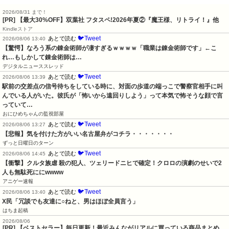
2026/08/31 まで！
[PR] 【最大30%OFF】双葉社 フタスペ!2026年夏②『魔王様、リトライ！』他
Kindleストア
🐦Tweet
あとで読む
2026/08/06 13:40
【驚愕】なろう系の錬金術師が凄すぎるｗｗｗｗ「職業は錬金術師です」←こ
れ…もしかして錬金術師は…
デジタルニューススレッド
🐦Tweet
あとで読む
2026/08/06 13:39
駅前の交差点の信号待ちをしている時に、対面の歩道の端っこで警察官相手に叫
んでいる人がいた。彼氏が「怖いから遠回りしよう」って本気で怖そうな顔で言
っていて…
おにひめちゃんの監視部屋
🐦Tweet
あとで読む
2026/08/06 13:27
【悲報】気を付けた方がいい名古屋弁がコチラ・・・・・・・
ずっと日曜日のターン
🐦Tweet
あとで読む
2026/08/06 14:45
【衝撃】クルタ族虐 殺の犯人、ツェリードニヒで確定！クロロの演劇のせいで2
人も無駄死ににwwww
アニゲー速報
🐦Tweet
あとで読む
2026/08/06 13:40
X民「冗談でも友達に○ねと、男はほぼ全員言う」
はちま起稿
2026/08/06
[PR] 【ベストセラー】毎日更新！最近みんながリアルに買っている商品まとめ