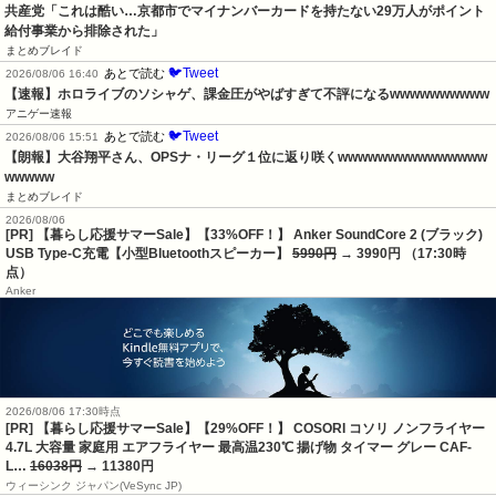
共産党「これは酷い…京都市でマイナンバーカードを持たない29万人がポイント
給付事業から排除された」
まとめブレイド
🐦Tweet
あとで読む
2026/08/06 16:40
【速報】ホロライブのソシャゲ、課金圧がやばすぎて不評になるwwwwwwwwww
アニゲー速報
🐦Tweet
あとで読む
2026/08/06 15:51
【朗報】大谷翔平さん、OPSナ・リーグ１位に返り咲くwwwwwwwwwwwwwww
wwwww
まとめブレイド
2026/08/06
[PR] 【暮らし応援サマーSale】【33%OFF！】 Anker SoundCore 2 (ブラック)
USB Type-C充電【小型Bluetoothスピーカー】
5990円
→ 3990円 （17:30時
点）
Anker
2026/08/06 17:30時点
[PR] 【暮らし応援サマーSale】【29%OFF！】 COSORI コソリ ノンフライヤー
4.7L 大容量 家庭用 エアフライヤー 最高温230℃ 揚げ物 タイマー グレー CAF-
L…
16038円
→ 11380円
ウィーシンク ジャパン(VeSync JP)