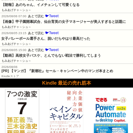
【朗報】あのちゃん、イメチェンして可愛くなる
もみあげチャ～シュ～
🐦Tweet
あとで読む
2026/08/06 07:00
【画像】甲子園開幕試合、仙台育英の女子マネージャーが美人すぎると話題に
もみあげチャ～シュ～
🐦Tweet
あとで読む
2026/08/05 23:15
女子バレーボール選手さん、脱いだらやはり最高だった
もみあげチャ～シュ～
🐦Tweet
あとで読む
2026/08/05 15:00
【動画】高校女子バスケ、とんでもない戦法で勝利してしまう
もみあげチャ～シュ～
2026/08/06
[PR] 【マンガ】『新潮社』セール・キャンペーン中のマンガ本まとめ
Kindleストア
Kindle 最近の売れ筋本