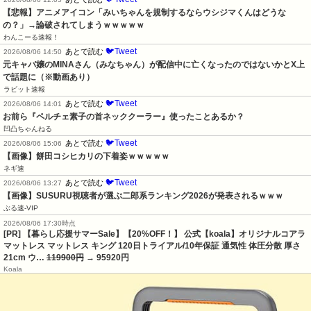
【悲報】アニメアイコン「みいちゃんを規制するならウシジマくんはどうな
の？」→論破されてしまうｗｗｗｗｗ
わんこーる速報！
🐦Tweet
あとで読む
2026/08/06 14:50
元キャバ嬢のMINAさん（みなちゃん）が配信中に亡くなったのではないかとX上
で話題に（※動画あり）
ラビット速報
🐦Tweet
あとで読む
2026/08/06 14:01
お前ら『ペルチェ素子の首ネッククーラー』使ったことあるか？
凹凸ちゃんねる
🐦Tweet
あとで読む
2026/08/06 15:06
【画像】餅田コシヒカリの下着姿ｗｗｗｗｗ
ネギ速
🐦Tweet
あとで読む
2026/08/06 13:27
【画像】SUSURU視聴者が選ぶ二郎系ランキング2026が発表されるｗｗｗ
ぶる速-VIP
2026/08/06 17:30時点
[PR] 【暮らし応援サマーSale】【20%OFF！】 公式【koala】オリジナルコアラ
マットレス マットレス キング 120日トライアル/10年保証 通気性 体圧分散 厚さ
21cm ウ…
119900円
→ 95920円
Koala