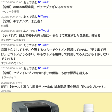
🐦Tweet
あとで読む
2026/08/06 15:05
【悲報】Amazon配達員、ガチでブチギレるｗｗｗｗ
わんこーる速報！
🐦Tweet
あとで読む
2026/08/06 14:40
【悲報】キオクシア、また逝く
IT速報
🐦Tweet
あとで読む
2026/08/06 11:40
【ヤバすぎ】路上で相手の持ち物に○○を付けて荒稼ぎした凶悪犯、捕まる
オレ的ゲーム速報＠刃
🐦Tweet
あとで読む
2026/08/06 14:00
旦那を亡くして８年。介護するつもりでウトメと同居してたのに「早く出て行
け」とコトメがうるさい。私もウトメも納得して同居してるんだから干渉しない
でくれる！
すまいる(^-^)ぶろぐ
🐦Tweet
あとで読む
2026/08/06 14:00
【悲報】セブンイレブンのおにぎりの価格、もはや限界を超える
ネラーボイス
2026/08/06 まで！
[PR]
【セール】暮らし応援サマーSale 対象商品 電化製品『iPad/タブレット』
Amazon