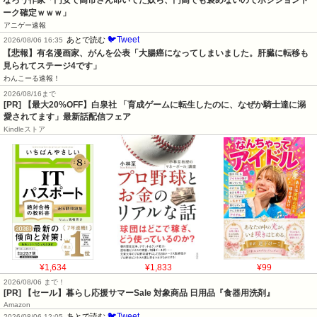
ーク確定ｗｗｗ」
アニゲー速報
🐦Tweet
あとで読む
2026/08/06 16:35
【悲報】有名漫画家、がんを公表「大腸癌になってしまいました。肝臓に転移も
見られてステージ4です」
わんこーる速報！
2026/08/16まで
[PR] 【最大20%OFF】白泉社 「育成ゲームに転生したのに、なぜか騎士達に溺
愛されてます」最新話配信フェア
Kindleストア
¥1,634
¥1,833
¥99
2026/08/06 まで！
[PR]
【セール】暮らし応援サマーSale 対象商品 日用品『食器用洗剤』
Amazon
🐦Tweet
あとで読む
2026/08/06 12:05