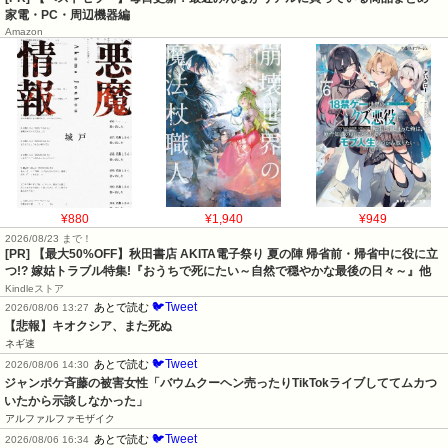
家電・PC・周辺機器編
Amazon
¥880
¥1,940
¥949
2026/08/23 まで！
[PR] 【最大50%OFF】秋田書店 AKITA電子祭り 夏の陣 帰省前・帰省中に役に立
つ!? 嫁姑トラブル特集!『おうちで死にたい～自然で穏やかな最後の日々～』他
Kindleストア
🐦Tweet
あとで読む
2026/08/06 13:27
【悲報】キオクシア、また死ぬ
ネギ速
🐦Tweet
あとで読む
2026/08/06 14:30
ジャンポケ斉藤の被害女性「バウムクーヘン売ったりTikTokライブしててムカつ
いたから示談しなかった」
アルファルファモザイク
🐦Tweet
あとで読む
2026/08/06 16:34