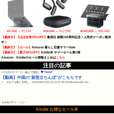
¥7,700
→ ¥5,544
¥16,990
→ ¥12,990
¥130,900
→ ¥89,990
【最終日】【ほぼ全巻39%OFF】
集英社 創業100周年記念！人気作クーポン配布
中！
【最終日】【セール】
Amazon 暮らし応援サマーSale
【最終日】【最大90%OFF】
Kindle本 サマーセール第1弾
Amazon・Kindleのセール情報まとめは
こちら
注目の記事
🐦Tweet
あとで読む
2026/06/08 17:10
【動画】中国の“新型立ちんぼ”がこちらです
1 ：それでも動く名無し：2026/06/07(日) 12:21:07.86 ID:WesdoDuZ0.net…
もみあげチャ～シュ～
Kindle お得なセール本