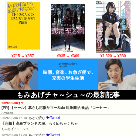
¥715
→ ¥357
¥935
→ ¥369
¥1,320
→ ¥330
もみあげチャ～シュ～の最新記事
2026/08/06まで
[PR]
【セール】暮らし応援サマーSale 対象商品 食品『コーヒー』
Amazon
🐦Tweet
あとで読む
2026/08/06 15:10
【悲報】高級ブランドの服、もうめちゃくちゃ
もみあげチャ～シュ～
🐦Tweet
あとで読む
2026/08/06 12:00