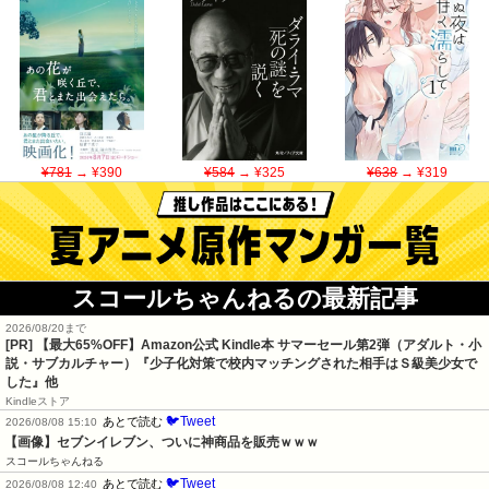
¥781
→ ¥390
¥584
→ ¥325
¥638
→ ¥319
スコールちゃんねるの最新記事
2026/08/20まで
[PR]
【最大65%OFF】Amazon公式 Kindle本 サマーセール第2弾（アダルト・小
説・サブカルチャー）『少子化対策で校内マッチングされた相手はＳ級美少女で
した』他
Kindleストア
🐦Tweet
あとで読む
2026/08/08 15:10
【画像】セブンイレブン、ついに神商品を販売ｗｗｗ
スコールちゃんねる
🐦Tweet
あとで読む
2026/08/08 12:40