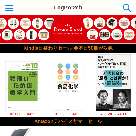
LogPo!2ch
Kindle日替わりセール ◆本日50冊が対象
¥3,080
→ ¥499
¥3,520
→ ¥499
¥1,320
→ ¥499
Amazonデバイスサマーセール