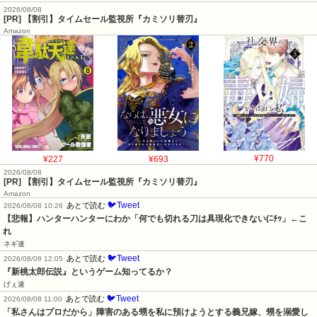
2026/08/08
[PR] 【割引】タイムセール監視所『カミソリ替刃』
Amazon
¥227
¥693
¥770
2026/08/08
[PR] 【割引】タイムセール監視所『カミソリ替刃』
Amazon
🐦Tweet
あとで読む
2026/08/08 10:26
【悲報】ハンターハンターにわか「何でも切れる刀は具現化できない(ﾆﾁｯ」←こ
れ
ネギ速
🐦Tweet
あとで読む
2026/08/08 12:05
『新桃太郎伝説』というゲーム知ってるか？
げぇ速
🐦Tweet
あとで読む
2026/08/08 11:00
「私さんはプロだから」障害のある甥を私に預けようとする義兄嫁、甥を溺愛し