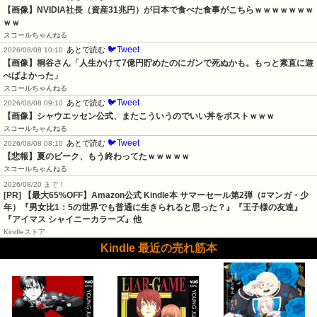
【画像】NVIDIA社長（資産31兆円）が日本で食べた食事がこちらｗｗｗｗｗｗｗ
ｗｗ
スコールちゃんねる
🐦Tweet
あとで読む
2026/08/08 10:10
【画像】桐谷さん「人生かけて7億円貯めたのにガンで死ぬかも。もっと素直に遊
べばよかった」
スコールちゃんねる
🐦Tweet
あとで読む
2026/08/08 09:10
【画像】シャウエッセン公式、またこういうのでいい丼をポストｗｗｗ
スコールちゃんねる
🐦Tweet
あとで読む
2026/08/08 08:10
【悲報】夏のピーク、もう終わってたｗｗｗｗｗ
スコールちゃんねる
2026/08/20 まで！
[PR]
【最大65%OFF】Amazon公式 Kindle本 サマーセール第2弾（#マンガ・少
年）『男女比1：5の世界でも普通に生きられると思った？』『王子様の友達』
『アイマス シャイニーカラーズ』他
Kindleストア
Kindle 最近の売れ筋本