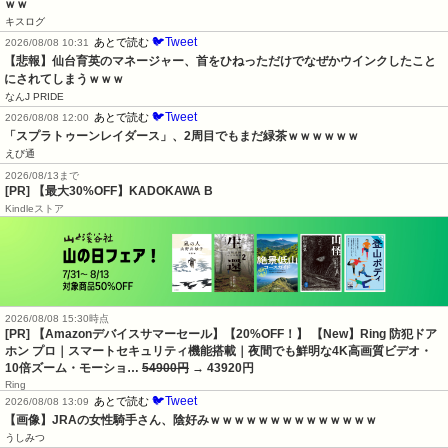
ｗｗ
キスログ
🐦Tweet
あとで読む
2026/08/08 10:31
【悲報】仙台育英のマネージャー、首をひねっただけでなぜかウインクしたこと
にされてしまうｗｗｗ
なんJ PRIDE
🐦Tweet
あとで読む
2026/08/08 12:00
「スプラトゥーンレイダース」、2周目でもまだ緑茶ｗｗｗｗｗｗ
えび通
2026/08/13まで
[PR] 【最大30%OFF】KADOKAWA B
Kindleストア
2026/08/08 15:30時点
[PR] 【Amazonデバイスサマーセール】【20%OFF！】 【New】Ring 防犯ドア
ホン プロ｜スマートセキュリティ機能搭載｜夜間でも鮮明な4K高画質ビデオ・
10倍ズーム・モーショ…
54900円
→ 43920円
Ring
🐦Tweet
あとで読む
2026/08/08 13:09
【画像】JRAの女性騎手さん、陰好みｗｗｗｗｗｗｗｗｗｗｗｗｗｗ
うしみつ