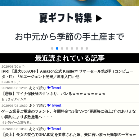
最近読まれている記事
2026/08/20まで
[PR]
【最大65%OFF】Amazon公式 Kindle本 サマーセール第2弾（コンピュー
タ・IT）『AIエージェント開発／運用入門』他
Kindleストア
🐦Tweet
あとで読む
2026/08/08 12:05
【悲報】マイナ保険証のクソぶり、バレるｗｗｗｗｗｗｗｗｗ
おうまがタイムズ
🐦Tweet
あとで読む
2026/08/08 10:30
ゲーム業界ご用達のフォント、年間料金“53倍”かつ“更新毎に値上げ”のありえな
い契約により多数撤退へ・・・
オレ的ゲーム速報＠刃
🐦Tweet
あとで読む
2026/08/08 10:30
【炎上】長女の髪色でDNA鑑定を要求された嫁、夫に言い放った衝撃の一言ｗｗ