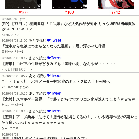
¥100
¥100
¥742
2026/08/16 まで！
[PR]
【33円～】徳間書店 「モン娘」など人気作品が対象 リュウWEB8周年夏休
みSUPER SALE 2
Kindleストア
🐦Tweet
あとで読む
2026/08/08 11:00
「途中から急激につまらなくなった漫画」←思い浮かべた作品
日刊やきう速報
🐦Tweet
あとで読む
2026/08/08 10:27
【衝撃】ロピアの牛脂がどうみても「美味い肉」なんやが・・・・・
ずっと日曜日のターン
🐦Tweet
あとで読む
2026/08/08 10:27
Ｔｉｋｔｏｋ社、パラメーター数10兆のミュトス級ＡＩを公開へ
ガールズVIPまとめ
🐦Tweet
あとで読む
2026/08/08 10:25
【悲報】スマホゲー業界、「サ終」だらけでオワコン化が進んでしまうｗｗｗｗ
わんこーる速報！
🐦Tweet
あとで読む
2026/08/08 10:26
【悲報】アニメ業界「助けて！原作が枯渇してるの！」←いや既存作品の2期やっ
たら良いよね？ｗｗｗｗｗｗｗｗｗｗ
なんJクエスト
2026/08/08
[PR] 【割引】タイムセール監視所『オーラルケア』