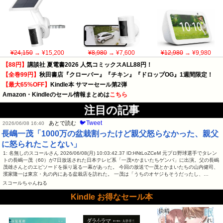
¥24,150
→ ¥15,200
¥8,980
→ ¥7,600
¥12,980
→ ¥9,980
【88円】
講談社 夏電書2026 人気コミックスALL88円！
【全巻99円】
秋田書店『クローバー』『チキン』『ドロップOG』1週間限定！
【最大65%OFF】
Kindle本 サマーセール第2弾
Amazon・Kindleのセール情報まとめは
こちら
注目の記事
🐦Tweet
あとで読む
2026/06/08 16:40
長嶋一茂「1000万の盆栽割ったけど親父怒らなかった、親父
に怒られたことない」
1: 名無しのスコールさん 2026/06/08(月) 10:03:42.37 ID:HNtLoZCeM 元プロ野球選手でタレン
トの長嶋一茂（60）が7日放送された日本テレビ系「一茂×かまいたちゲンバ」に出演。父の長嶋
茂雄さんとのエピソードを振り返る一幕があった。 今回の放送で一茂とかまいたちの山内健司、
濱家隆一は東京・丸の内にある盆栽店を訪れた。 一茂は「うちのオヤジもそうだったし、…
スコールちゃんねる
Kindle お得なセール本