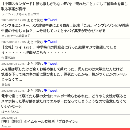
【中華スタンダード】誰も欲しがらないEVを「売れたこと」にして補助金を騙し
取る事案が横行
ライフハックちゃんねる弐式
🐦Tweet
あとで読む
2026/08/08 12:00
インフルエンサー、Xの誹謗中傷により自殺→記者「これ、インプレゾンビが誹謗
中傷の中心じゃね？」→分析していくとヤバイ真実が浮かび上がる
オレ的ゲーム速報＠刃
🐦Tweet
あとで読む
2026/08/08 12:05
【悲報】ワイ（28）、中学時代の同窓会に行った結果マジで絶望してしま
う・・・・・・理由がこちら・・・・・・
今日速2ch
🐦Tweet
あとで読む
2026/08/08 10:57
人を轢き頃したけど全くお咎め無しで終わった。氏んだのは大学生なんだけど、
坂道を下って俺の車の前に飛び出した。深夜だったから、気がつくとかのレベル
じゃなくて…
鬼女梅
🐦Tweet
あとで読む
2026/08/08 10:57
電車で座って寝てたら隣の女性にエルボー喰らわされた。どうやら女性が寝ると
スマホ持った手が解き放たれてエルボーになってしまうようなので注意しなくて
いいかなーと
はーとらいふ
2026/08/08
[PR] 【割引】タイムセール監視所『プロテイン』
Amazon