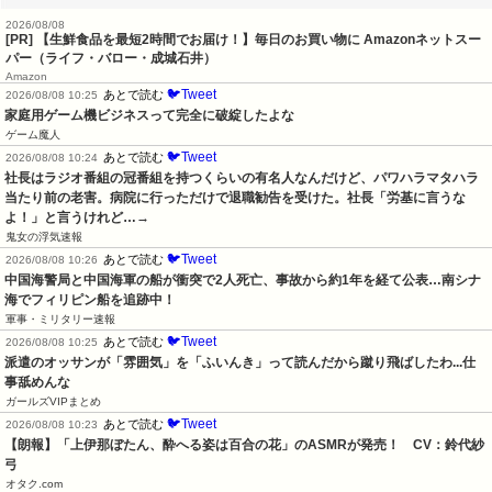
2026/08/08
[PR] 【生鮮食品を最短2時間でお届け！】毎日のお買い物に Amazonネットスー
パー（ライフ・バロー・成城石井）
Amazon
🐦Tweet
あとで読む
2026/08/08 10:25
家庭用ゲーム機ビジネスって完全に破綻したよな
ゲーム魔人
🐦Tweet
あとで読む
2026/08/08 10:24
社長はラジオ番組の冠番組を持つくらいの有名人なんだけど、パワハラマタハラ
当たり前の老害。病院に行っただけで退職勧告を受けた。社長「労基に言うな
よ！」と言うけれど…→
鬼女の浮気速報
🐦Tweet
あとで読む
2026/08/08 10:26
中国海警局と中国海軍の船が衝突で2人死亡、事故から約1年を経て公表…南シナ
海でフィリピン船を追跡中！
軍事・ミリタリー速報
🐦Tweet
あとで読む
2026/08/08 10:25
派遣のオッサンが「雰囲気」を「ふいんき」って読んだから蹴り飛ばしたわ...仕
事舐めんな
ガールズVIPまとめ
🐦Tweet
あとで読む
2026/08/08 10:23
【朗報】「上伊那ぼたん、酔へる姿は百合の花」のASMRが発売！　CV：鈴代紗
弓
オタク.com