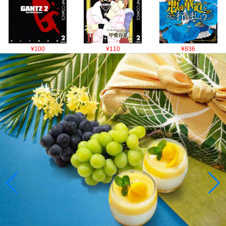
¥100
¥110
¥836