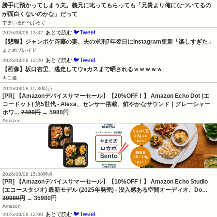
勝手に預かってしまう夫。義兄に叱ってもらっても「兄貴より俺になついてるの
が面白くないのかな」だって
すまいる(^-^)ぶろぐ
🐦Tweet
あとで読む
2026/08/08 13:32
【悲報】ジャンポケ斉藤の妻、夫の求刑7年翌日にInstagram更新「楽しすぎた」
まとめブレイド
🐦Tweet
あとで読む
2026/08/08 12:20
【画像】坂口杏里、逃走してウ●カスまで晒されるｗｗｗｗｗ
キニ速
2026/08/08 15:30時点
[PR] 【Amazonデバイスサマーセール】【20%OFF！】 Amazon Echo Dot (エ
コードット) 第5世代 - Alexa、センサー搭載、鮮やかなサウンド｜グレーシャー
ホワ…
7480円
→ 5980円
Amazon
2026/08/08 15:30時点
[PR] 【Amazonデバイスサマーセール】【10%OFF！】 Amazon Echo Studio
(エコースタジオ) 最新モデル (2025年発売) - 没入感ある空間オーディオ、Do…
39980円
→ 35980円
Amazon
🐦Tweet
あとで読む
2026/08/08 12:00