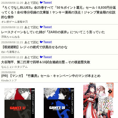
🐦Tweet
あとで読む
2026/08/08 11:20
『ろくでなしBLUES』全25巻すべて「50％ポイント還元」セール！8,930円分返
ってくる！全42巻分収録の文庫版！ヤンキー漫画の頂点！ジャンプ黄金期の伝説
的な傑作
オレ的ゲーム速報＠刃
🐦Tweet
あとで読む
2026/08/08 11:22
レースクイーンをしていた姉が『ZARDの坂井』についてこう言っていた
浮気ちゃんねる
🐦Tweet
あとで読む
2026/08/08 11:21
【呪術廻戦】レジィの術式で伏黒出せるのかな
ねいろ速報さん
🐦Tweet
あとで読む
2026/08/08 11:22
大谷翔平、第二打席で四球＆10試合連続出塁→その後盗塁失敗
なんじぇいスタジアム
2026/08/08
[PR] 【マンガ】『竹書房』セール・キャンペーン中のマンガ本まとめ
Kindleストア