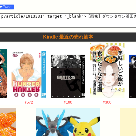
.XWo そら浜田も目痒なることぐらいあるやろ…
🐦Tweet
Kindle 最近の売れ筋本
¥572
¥100
¥300