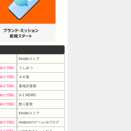
Kindleストア
うしみつ
あとで読む
ネギ速
あとで読む
基地沢直樹
あとで読む
U-1 NEWS
あとで読む
怒り新党
あとで読む
Kindleストア
mutyunのゲーム+αブログ
あとで読む