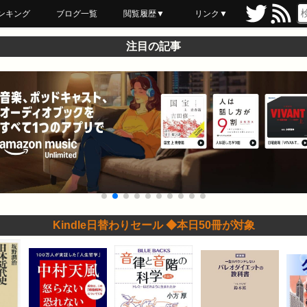
ンキング
ブログ一覧
閲覧履歴▼
リンク▼
ブックマーク
最近読んだ
あとで読む
ネットスーパー
飲食店舗用品
セール情報
注目の記事
Kindle日替わりセール ◆本日50冊が対象