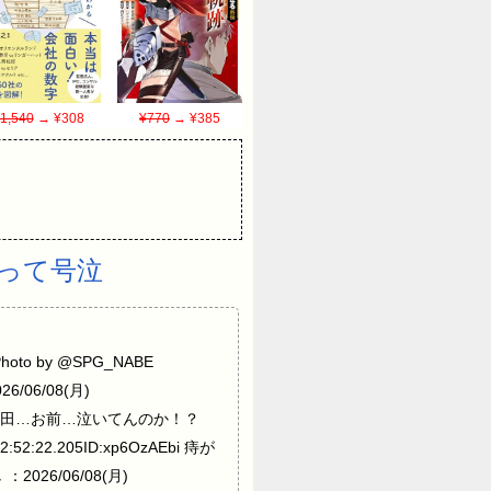
1,540
→ ¥308
¥770
→ ¥385
って号泣
oto by @SPG_NABE
6/06/08(月)
KZ9yrv 浜田…お前…泣いてんのか！？
52:22.205ID:xp6OzAEbi 痔が
2026/06/08(月)