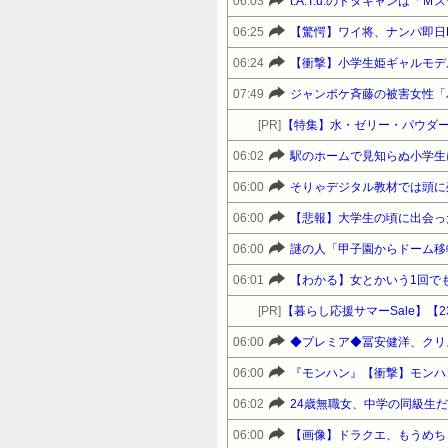
06:03
t.A.T.u.のドタキャンは
06:25
【驚愕】ワイ将、ナンパ即日
06:24
07:49
ジャンポケ斉藤の被害女性「バ
[PR]
【特集】水・ゼリー・パウダー
06:02
駅のホームで見知らぬ小学生
06:00
そりゃデジタル教材では頭に
06:00
【悲報】大学生の頃に出会っ
06:00
謎の人「甲子園からドーム移転
06:01
【わかる】女とかいう1回で
[PR]
06:00
◆プレミア◆冨安健洋、クリス
06:00
06:02
24歳無職女、中学の同級生
06:00
【画像】ドラクエ、もうめち