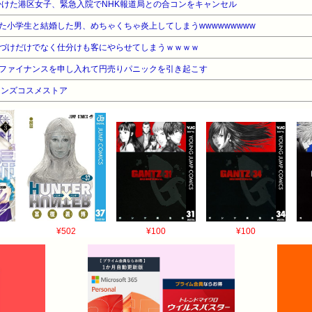
万掛けた港区女子、緊急入院でNHK報道局との合コンをキャンセル
た小学生と結婚した男、めちゃくちゃ炎上してしまうwwwwwwwww
づけだけでなく仕分けも客にやらせてしまうｗｗｗｗ
ファイナンスを申し入れて円売りパニックを引き起こす
メンズコスメストア
¥502
¥100
¥100