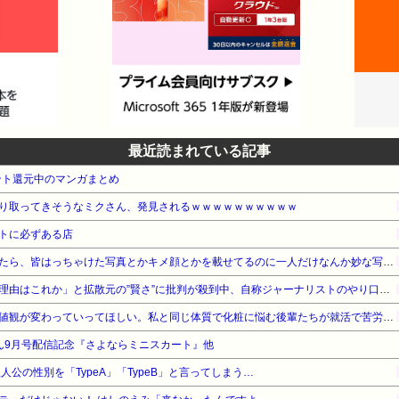
最近読まれている記事
ント還元中のマンガまとめ
り取ってきそうなミクさん、発見されるｗｗｗｗｗｗｗｗｗｗ
トに必ずある店
出会い系アプリをいじっていたら、皆はっちゃけた写真とかキメ顔とかを載せてるのに一人だけなんか妙な写真の男性を発見。よくよくその写真を見てみると…!!
「すぐバレるデマを投稿した理由はこれか」と拡散元の”賢さ”に批判が殺到中、自称ジャーナリストのやり口というのが……
ノーメイクが非常識という価値観が変わっていってほしい。私と同じ体質で化粧に悩む後輩たちが就活で苦労しないような社会になればいいのに
ん9月号配信記念『さよならミニスカート』他
人公の性別を「TypeA」「TypeB」と言ってしまう…