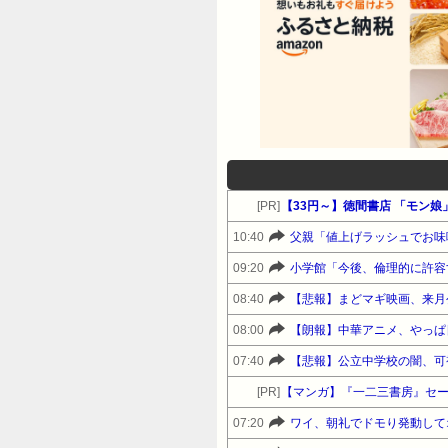
[PR]
【33円～】徳間書店 「モン娘」
10:40
父親「値上げラッシュでお味
09:20
小学館「今後、倫理的に許容
08:40
【悲報】まどマギ映画、来月
08:00
【朗報】中華アニメ、やっぱ
07:40
【悲報】公立中学校の闇、可視化
[PR]
【マンガ】『一二三書房』セ
07:20
ワイ、朝礼でドモり発動して