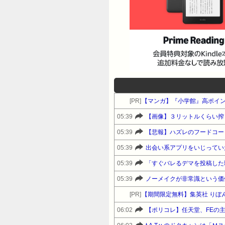
[PR]
【マンガ】『小学館』高ポイ
05:39
【画像】３リットルくらい搾
05:39
【悲報】ハズレのフードコー
05:39
05:39
05:39
[PR]
【期間限定無料】集英社 りぼ
06:02
【ポリコレ】任天堂、FEの主