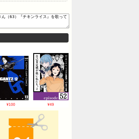
¥100
¥49