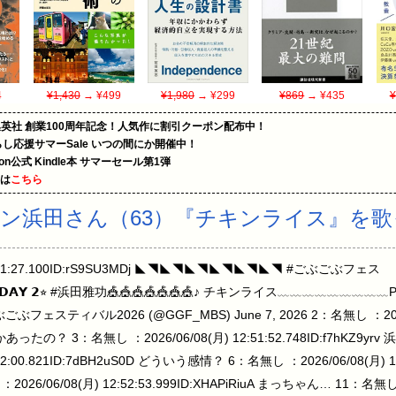
4
¥1,430
→ ¥499
¥1,980
→ ¥299
¥869
→ ¥435
¥
集英社 創業100周年記念！人気作に割引クーポン配布中！
暮らし応援サマーSale いつの間にか開催中！
zon公式 Kindle本 サマーセール第1弾
めは
こちら
ン浜田さん（63）『チキンライス』を歌
12:51:27.100ID:rS9SU3MDj ◣◥◣◥◣◥◣◥◣◥◣◥ #ごぶごぶフェス
𝗔𝗬 𝟮⭐︎ #浜田雅功🎪🎪🎪🎪🎪🎪🎪♪ チキンライス﹏﹏﹏﹏﹏﹏﹏﹏﹏Ph
Rn— ごぶごぶフェスティバル2026 (@GGF_MBS) June 7, 2026 2：名無し ：202
D なんかあったの？ 3：名無し ：2026/06/08(月) 12:51:52.748ID:f7h
2:00.821ID:7dBH2uS0D どういう感情？ 6：名無し ：2026/06/08(月) 12:
06/08(月) 12:52:53.999ID:XHAPiRiuA まっちゃん… 11：名無し ：