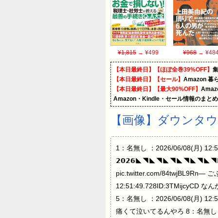
¥1,815
→ ¥499
¥968
→ ¥48
【本日最終日】【ほぼ全巻39%OFF】
【本日最終日】【セール】
Amazon 
【本日最終日】【最大90%OFF】
Ama
Amazon・Kindle・セール情報のまと
【画像】ダウンタウ
1：名無し ：2026/06/08(月) 
𝟮𝟬𝟮𝟲◣◥◣◥◣◥◣◥◣◥◣◥𝗗
pic.twitter.com/84twjBL9
12:51:49.728ID:3TMijcyC
5：名無し ：2026/06/08(月) 12:5
痛くて泣いてるんやろ 8：名無し ：2026/