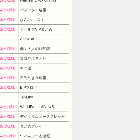
watch＠２ちゃんねる
あとで読む
バズッター速報
あとで読む
なんJクエスト
あとで読む
ガールズVIPまとめ
あとで読む
Amazon
働く大人の非常識
あとで読む
常識的に考えた
あとで読む
キニ速
あとで読む
日刊やきう速報
あとで読む
BIPブログ
あとで読む
TP-Link
WorldFootballNewS
あとで読む
デジタルニューススレッド
あとで読む
まとめブレイド
あとで読む
ついんてーる速報
あとで読む