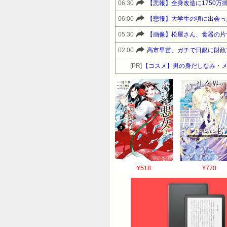
06:30
【悲報】全身改造に1750
06:00
【悲報】大学生の頃に出会っ
05:30
【画像】松屋さん、食器の片
02:00
高市早苗、ガチで日銀に財政
[PR]
【コスメ】男の身だしなみ・
¥518
¥770