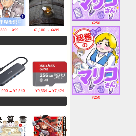
¥250
¥330
→ ¥99
¥1,100
→ ¥499
2,990
→ ¥2,540
¥9,334
→ ¥7,424
¥250