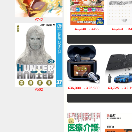
¥742
¥1,738
→ ¥499
¥1,210
→ ¥4
¥36,000
→ ¥26,980
¥3,725
→ ¥2,1
¥502