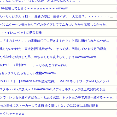
「Ｍステ」だけじゃない！ はしのえみ「来なかったんですよ…」
Hを経験してしまうｗｗｗｗｗｗｗｗｗｗwwww
【衝撃】小学生姫ギャルモデル・りりぴさん（12）、最新の姿に「痩せすぎ」「大丈夫？」・・・・・・・・・
ウムクーヘン売ったりTikTokライブしててムカついたから示談しなかった」
・トイレ… ペットの防災特集
に「すみません。この電車は〇〇に行きますか？」と話し掛けられたんやが…
残らないわけだ…東大教授｢北欧が今､こぞって紙に回帰している決定的理由」
た小学生と結婚した男、めちゃくちゃ炎上してしまうwwwwwwwww
ｲﾔｯ！！7回制ｲﾔｯ！！」←じゃあどうすんねん
もセックスしたらちょろい生物wwwwww
【暮らし応援サマーSale】【23%OFF！】 【Amazon Alexa 認定取得】 TP-Link ネットワークWi-Fiカメラ ペットカメラ フルHD 屋内カメラ 夜間撮影 相互音声会話 動作検知 スマホ通知 ドーム型防犯カメラ Tapo C200 3年保証
タル・パレス加入へ！HereWeGo!! メディカルチェック後正式契約の予定
『モンハン』【衝撃】モンハンで（いつも不遇すぎだろ…）と思う武器、ネット民の中で満場一致するｗｗｗｗその武器がこちら…ヤバすぎる…
だった男性にストーカーして逮捕 全く親しくないのに20回以上物品贈る
ゃくちゃｗｗｗｗ