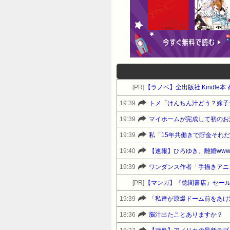
[PR]
【ラノベ】全出版社 Kindle
19:39
19:39
19:39
19:40
【速報】ひろゆき、離婚www
19:39
ワンダンス作者「手描きアニ
[PR]
【マンガ】『徳間書店』セー
19:39
18:36
脳汁出たことありますか？