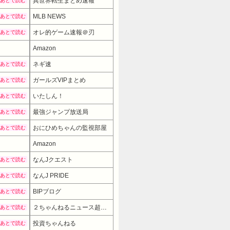
異世界転生まとめ速報
あとで読む
MLB NEWS
あとで読む
オレ的ゲーム速報＠刃
あとで読む
Amazon
ネギ速
あとで読む
ガールズVIPまとめ
あとで読む
いたしん！
あとで読む
最強ジャンプ放送局
あとで読む
おにひめちゃんの監視部屋
あとで読む
Amazon
27980円
→ 22980円 
なんJクエスト
あとで読む
なんJ PRIDE
あとで読む
BIPブログ
あとで読む
２ちゃんねるニュース超速まとめ＋
あとで読む
投資ちゃんねる
あとで読む