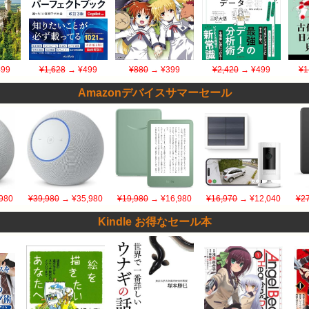
99
¥1,628
→ ¥499
¥880
→ ¥399
¥2,420
→ ¥499
¥1
Amazonデバイスサマーセール
980
¥39,980
→ ¥35,980
¥19,980
→ ¥16,980
¥16,970
→ ¥12,040
¥27
Kindle お得なセール本