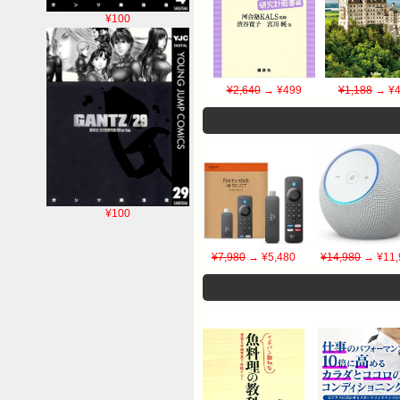
¥100
¥2,640
→ ¥499
¥1,188
→ ¥4
¥100
¥7,980
→ ¥5,480
¥14,980
→ ¥11,