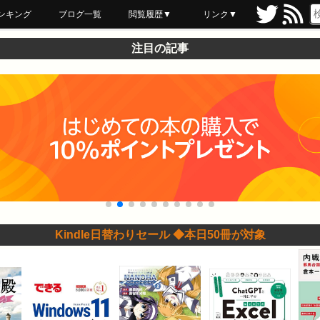
ンキング
ブログ一覧
閲覧履歴▼
リンク▼
ブックマーク
最近読んだ
あとで読む
ネットスーパー
飲食店舗用品
セール情報
注目の記事
Kindle日替わりセール ◆本日50冊が対象