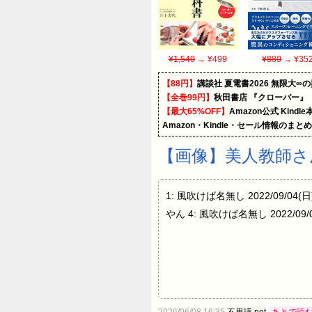
¥1,540
→ ¥499
¥880
→ ¥35
【88円】
講談社 夏電書2026 無限大∞
【全巻99円】
秋田書店 『クローバー』
【最大65%OFF】
Amazon公式 Kind
Amazon・Kindle・セール情報のまと
【画像】美人教師さ
1: 風吹けば名無し 2022/09/04(日) 
やん 4: 風吹けば名無し 2022/09/0
2026/06/08 16:35
不思議.net
あとで読