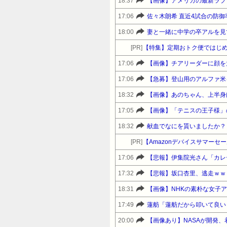
18:37
【画像】アメリカの最新ラブド
17:06
佐々木朗希 直近4試合の防御率
18:00
妻と一緒に中学の卒アルを見
[PR]
【特集】定期おトク便ではじめ
17:06
【画像】チアリーダーに顔を
17:06
【急募】登山用のアルファ米
18:32
【画像】あのちゃん、上半身
17:05
【画像】「テニスの王子様」
18:32
献血でなにを貰いましたか？
[PR]
17:06
【悲報】伊集院光さん「カレ
17:32
【悲報】坂口杏里、逃走ｗｗ
18:31
【画像】NHKの素朴な女子
17:49
蓮舫「蓮舫だから叩いて良い
20:00
【画像あり】NASAが開発、