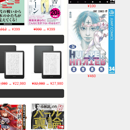
¥100
,012
→ ¥399
¥990
→ ¥399
¥460
,980
→ ¥22,980
¥32,980
→ ¥27,980