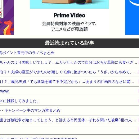
最近読まれている記事
本 高ポイント還元中のラノベまとめ
トメ「けんちん汁どう？嫁子ちゃんのより美味しいでしょ？」ムカッとしたので自分はおろか旦那にも食べさせなかったｗｗ
マイホームが完成して初のお泊り！夫婦の寝室ができたのが嬉しくて嫁に抱きついたら「うざいからやめて、まったくふざけんなよ、お前」俺（何をしてるんだろう、俺…）
私「15年共働きで貯金それだけ？」義兄夫婦「でも新築を建てる予定だから」→あまりの計画性のなさに驚いて…
www
メに挑戦してみました」
ル・キャンペーン中のマンガ本まとめ
「私達が原爆ドーム前をあけ渡せば核戦争が始まってしまう」と訴える市民団体、それを聞いた被爆3世の人が……