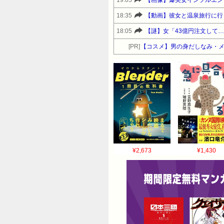
19:05
【画像】爆美女インフルエン
18:35
【動画】彼女と温泉旅行に行
18:05
【謎】女「43億円注文して
[PR]
【コスメ】男の身だしなみ・
¥2,673
¥1,430