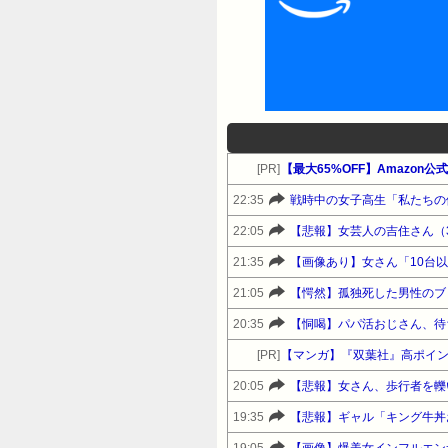
[PR]
22:35
戦時中の女子高生「私たちの
22:05
【悲報】女芸人の吉住さん（
21:35
【画像あり】女さん「10台
21:05
【愕然】孤独死した男性のブ
20:35
【恫喝】パパ活おじさん、待
[PR]
【マンガ】『双葉社』高ポイ
20:05
【悲報】女さん、歩行者を轢
19:35
【悲報】ギャル「キング牛丼