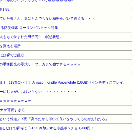
ールのラインナップがヤバいwwwwwwwww
1.88
ていた夫さん、妻にとんでもない秘密をバレて震える・・・
る防災備蓄 ローリングストック特集
太ももで挟まれた男子高生、瞑想状態に
を買える場所
ほぼ裸でご乱心
の手塚国光の零式サーブ、ガチで強すぎるｗｗｗｗ
【Amazonデバイスサマーセール】【18%OFF！】 Amazon Kindle Paperwhite (16GB) 7インチディスプレイ、色調調節ライト、12週間持続バッテリー、広告なし、ブラック
ーにじゃがいもはいらない」・・・・・・・・・
ｗｗｗｗｗｗｗｗｗ
アナが可愛すぎる
という報道」 X民「高市だから叩いて良いをやってるのがお前だろ」
着るだけで瞬時に「-15℃冷却」する冷感ポンチョ3,980円！