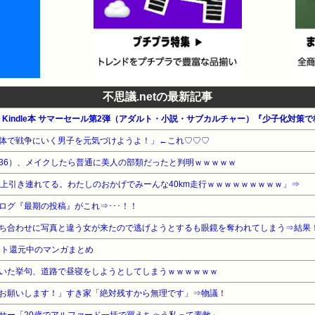
不思議.netの最新記事
体で戦争にいく男子を元気づけようよ！」←これ♡♡♡
36）、メイクしたら普通に美人の部類だったと判明ｗｗｗｗｗ
以上引き連れてる。わたしのおかげでみーんな40km走行ｗｗｗｗｗｗｗｗｗ」⇒
ログ『最期の投稿』がこれ⇒･･･！！
ち合わせに写真と違う女が来たので逃げようとするも眼鏡を奪われてしまう⇒結果
ント還元中のマンガまとめ
いた挙句、道路で昼寝をしようとしてしまうｗｗｗｗｗｗ
お願いします！」すき家「絶対残すから無理です」⇒物議！