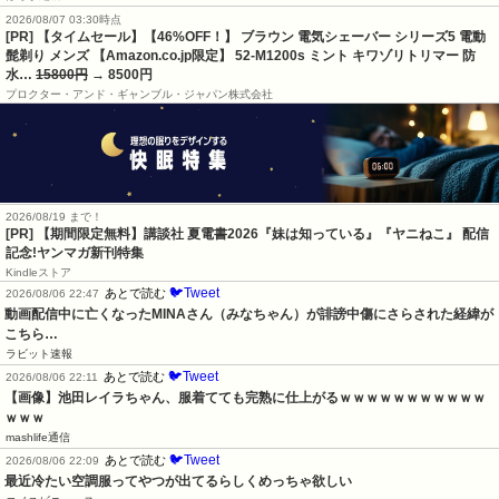
2026/08/07 03:30時点
[PR] 【タイムセール】【46%OFF！】 ブラウン 電気シェーバー シリーズ5 電動
髭剃り メンズ 【Amazon.co.jp限定】 52-M1200s ミント キワゾリトリマー 防
水…
15800円
→ 8500円
プロクター・アンド・ギャンブル・ジャパン株式会社
2026/08/19 まで！
[PR] 【期間限定無料】講談社 夏電書2026『妹は知っている』『ヤニねこ』 配信
記念!ヤンマガ新刊特集
Kindleストア
🐦Tweet
あとで読む
2026/08/06 22:47
動画配信中に亡くなったMINAさん（みなちゃん）が誹謗中傷にさらされた経緯が
こちら…
ラビット速報
🐦Tweet
あとで読む
2026/08/06 22:11
【画像】池田レイラちゃん、服着てても完熟に仕上がるｗｗｗｗｗｗｗｗｗｗｗ
ｗｗｗ
mashlife通信
🐦Tweet
あとで読む
2026/08/06 22:09
最近冷たい空調服ってやつが出てるらしくめっちゃ欲しい