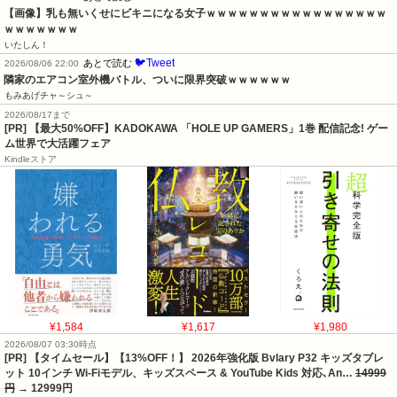
【画像】乳も無いくせにビキニになる女子ｗｗｗｗｗｗｗｗｗｗｗｗｗｗｗｗｗ
ｗｗｗｗｗｗｗ
いたしん！
🐦Tweet
あとで読む
2026/08/06 22:00
隣家のエアコン室外機バトル、ついに限界突破ｗｗｗｗｗｗ
もみあげチャ～シュ～
2026/08/17まで
[PR] 【最大50%OFF】KADOKAWA 「HOLE UP GAMERS」1巻 配信記念! ゲー
ム世界で大活躍フェア
Kindleストア
¥1,584
¥1,617
¥1,980
2026/08/07 03:30時点
[PR] 【タイムセール】【13%OFF！】 2026年強化版 Bvlary P32 キッズタブレ
ット 10インチ Wi-Fiモデル、キッズスペース & YouTube Kids 対応､An…
14999
円
→ 12999円