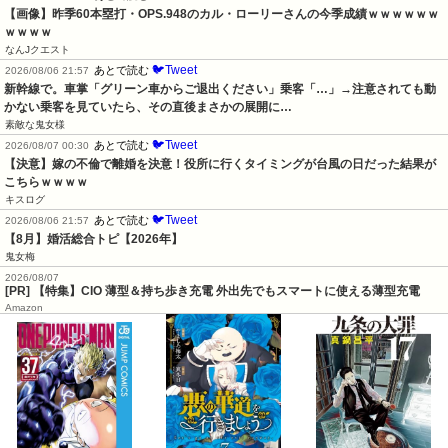
【画像】昨季60本塁打・OPS.948のカル・ローリーさんの今季成績ｗｗｗｗｗｗ
ｗｗｗｗ
なんJクエスト
🐦Tweet
あとで読む
2026/08/06 21:57
新幹線で。車掌「グリーン車からご退出ください」乗客「…」→注意されても動
かない乗客を見ていたら、その直後まさかの展開に…
素敵な鬼女様
🐦Tweet
あとで読む
2026/08/07 00:30
【決意】嫁の不倫で離婚を決意！役所に行くタイミングが台風の日だった結果が
こちらｗｗｗｗ
キスログ
🐦Tweet
あとで読む
2026/08/06 21:57
【8月】婚活総合トピ【2026年】
鬼女梅
2026/08/07
[PR] 【特集】CIO 薄型＆持ち歩き充電 外出先でもスマートに使える薄型充電
Amazon