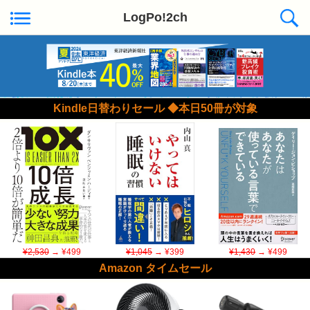
LogPo!2ch
Kindle日替わりセール ◆本日50冊が対象
¥2,530
→ ¥499
¥1,045
→ ¥399
¥1,430
→ ¥499
Amazon タイムセール