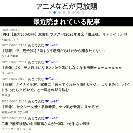
最近読まれている記事
2026/08/31まで
[PR] 【最大30%OFF】双葉社 フタスペ!2026年夏②『魔王様、リトライ！』他
Kindleストア
🐦Tweet
あとで読む
2026/08/06 23:01
【悲報】中川翔子(41)「Xはもう愚痴だらけだから開きたくない」
なんJ PRIDE
🐦Tweet
あとで読む
2026/08/06 22:09
【画像】JK、三人以上になるとパ●ツ気にしなくなる法則ｗｗｗｗｗｗｗｗ
うしみつ
🐦Tweet
あとで読む
2026/08/07 00:25
【悲報】ナイナイ岡村、家事に「言ってくれたら済む話やん」→なるみに「バイ
トやったらクビやで」と一喝され黙り込む
ネギ速
🐦Tweet
あとで読む
2026/08/06 22:07
【画像】 セクシー女優・谷原希美、ナマ乳が最高にヌケるぞ
芸能人の気になる噂
🐦Tweet
あとで読む
2026/08/06 22:07
二軍で無双状態の山川穂高さんが一軍に上がれない理由
フィルダースチョイス