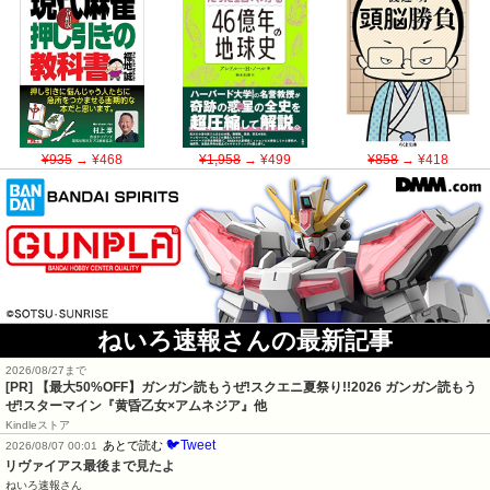
¥935
→ ¥468
¥1,958
→ ¥499
¥858
→ ¥418
ねいろ速報さんの最新記事
2026/08/27まで
[PR]
【最大50%OFF】ガンガン読もうぜ!スクエニ夏祭り!!2026 ガンガン読もう
ぜ!スターマイン『黄昏乙女×アムネジア』他
Kindleストア
🐦Tweet
あとで読む
2026/08/07 00:01
リヴァイアス最後まで見たよ
ねいろ速報さん