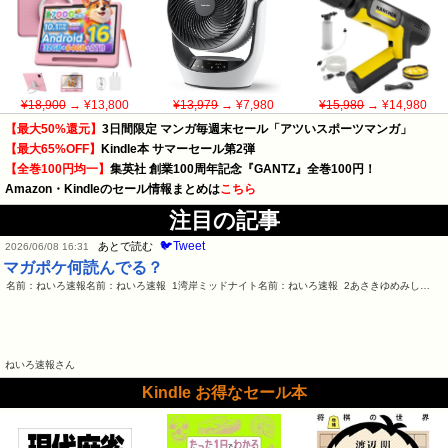
¥18,900
→ ¥13,800
¥13,979
→ ¥7,980
¥15,980
→ ¥14,980
【最大50%還元】
3日間限定 マンガ毎週末セール「アツいスポーツマンガ」
【最大65%OFF】
Kindle本 サマーセール第2弾
【全巻100円均一】
集英社 創業100周年記念『GANTZ』全巻100円！
Amazon・Kindleのセール情報まとめは
こちら
注目の記事
🐦Tweet
あとで読む
2026/06/08 16:31
マガポケ何読んでる？
名前：ねいろ速報名前：ねいろ速報 1湾岸ミッドナイト名前：ねいろ速報 2あさきゆめみし…
ねいろ速報さん
Kindle お得なセール本