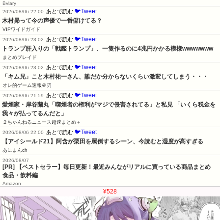
Bvlary
🐦Tweet
あとで読む
2026/08/06 22:00
木村昴って今の声優で一番儲けてる？
VIPワイドガイド
🐦Tweet
あとで読む
2026/08/06 23:02
トランプ肝入りの「戦艦トランプ」、一隻作るのに4兆円かかる模様wwwwwww
まとめブレイド
🐦Tweet
あとで読む
2026/08/06 23:02
「キム兄」こと木村祐一さん、誰だか分からないくらい激変してしまう・・・
オレ的ゲーム速報＠刃
🐦Tweet
あとで読む
2026/08/06 21:59
愛煙家・岸谷蘭丸「喫煙者の権利がマジで侵害されてる」と私見 「いくら税金を
我々が払ってるんだと」
２ちゃんねるニュース超速まとめ＋
🐦Tweet
あとで読む
2026/08/06 22:00
【アイシールド21】阿含が栗田を罵倒するシーン、今読むと湿度が高すぎる
あにまんch
2026/08/07
[PR] 【ベストセラー】毎日更新！最近みんながリアルに買っている商品まとめ
食品・飲料編
Amazon
¥528