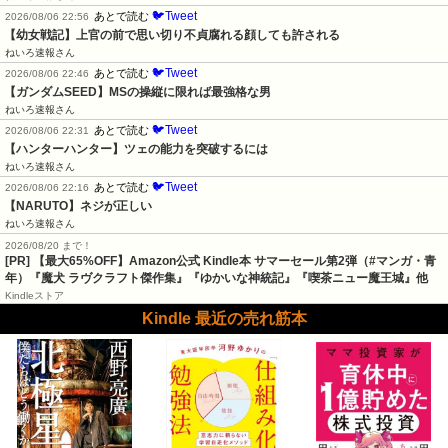
🐦Tweet
あとで読む
2026/08/06 22:56
【幼女戦記】上官の前で思い切り不貞腐れる顔しても許される
ねいろ速報さん
🐦Tweet
あとで読む
2026/08/06 22:46
【ガンダムSEED】MSの操縦に限れば最強格な男
ねいろ速報さん
🐦Tweet
あとで読む
2026/08/06 22:31
【ハンターハンター】ツェの能力を突破するには
ねいろ速報さん
🐦Tweet
あとで読む
2026/08/06 22:16
【NARUTO】ネジが正しい
ねいろ速報さん
2026/08/20 まで！
[PR]
【最大65%OFF】Amazon公式 Kindle本 サマーセール第2弾（#マンガ・青
年）『魔犬 ラヴクラフト傑作集』『ゆかいな神統記』『喫茶ニュー魔王城』他
Kindleストア
Kindle 最近の売れ筋本