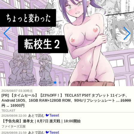
2026/08/07 03:30時点
[PR] 【タイムセール】【23%OFF！】 TECLAST P50T タブレット 11インチ、
Android 16OS、16GB RAM+128GB ROM、90Hzリフレッシュレート …
21900
円
→ 16900円
TECLAST
🐦Tweet
あとで読む
2026/08/06 22:00
【予告先発】達孝太｜8月7日 楽天戦｜18:00開始
ファイターズ王国
🐦Tweet
あとで読む
2026/08/06 21:59