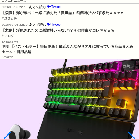
コノユビニュース
🐦Tweet
あとで読む
2026/08/06 22:10
【煩悩】嫁が家出！一緒に消えた『貴重品』の詳細がヤバすぎたｗｗｗｗ
気団まとめ
🐦Tweet
あとで読む
2026/08/06 22:10
【悲劇】浮気されたのに慰謝料いらない?? その理由がコレｗｗｗｗ
キスログ
2026/08/07
[PR] 【ベストセラー】毎日更新！最近みんながリアルに買っている商品まとめ
ホーム・日用品編
Amazon