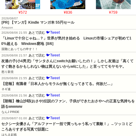
¥572
¥836
¥759
2026/08/07
[PR] 【マンガ】Kindle マンガ本 55円セール
Amazon
🐦Tweet
あとで読む
2026/08/06 21:55
「Linuxで十分じゃね…？」世界が気付き始める　Linuxの市場シェアが初めて1
0%超える　Windows窮地  [8/6]
国難にあってもの申す！！
🐦Tweet
あとで読む
2026/08/06 21:57
友達の子(小4男児)「サンタさんにswitchお願いしたの！」しかし友達は「高くて
すぐ飽きるかもしれない物は買えないからwiiにした」と言っててモヤモヤ。
怒り新党
🐦Tweet
あとで読む
2026/08/06 21:55
【悲報】有識者「日本人からモラルが無くなってきてる。何故だ…」
ネギ速
🐦Tweet
あとで読む
2026/08/06 21:56
【朗報】檜山沙耶(おさや)伝説のファン、子供ができたおさやへの正直な気持ちを
語るwwwww
なんJ PRIDE
🐦Tweet
あとで読む
2026/08/07 01:00
セクシー女優さん「アルファード一括で買っちゃう私って素敵！」→ツッコミど
ころありすぎる写真で話題に
はちま起稿