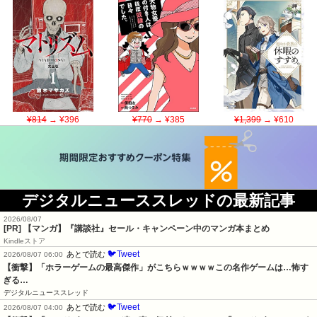
¥814
→ ¥396
¥770
→ ¥385
¥1,399
→ ¥610
デジタルニューススレッドの最新記事
2026/08/07
[PR] 【マンガ】『講談社』セール・キャンペーン中のマンガ本まとめ
Kindleストア
🐦Tweet
あとで読む
2026/08/07 06:00
【衝撃】「ホラーゲームの最高傑作」がこちらｗｗｗｗこの名作ゲームは…怖す
ぎる…
デジタルニューススレッド
🐦Tweet
あとで読む
2026/08/07 04:00