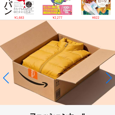
¥1,683
¥2,277
¥822