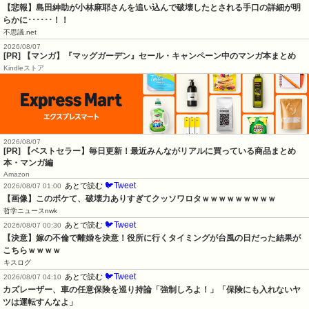
【悲報】島田紳助が小林麻耶さんを追い込んで破壊したとされる手口の詳細が明
らかに･･････！！
不思議.net
2026/08/07
[PR] 【マンガ】『マッグガーデン』セール・キャンペーン中のマンガ本まとめ
Kindleストア
2026/08/07
[PR] 【ベストセラー】毎日更新！最近みんながリアルに買っている商品まとめ
本・マンガ編
Amazon
🐦Tweet
あとで読む
2026/08/07 01:00
【画像】このボケて、破壊力ありすぎてクッソワロタｗｗｗｗｗｗｗｗｗ
哲学ニュースnwk
🐦Tweet
あとで読む
2026/08/07 00:30
【決意】嫁の不倫で離婚を決意！役所に行くタイミングが台風の日だった結果が
こちらｗｗｗｗ
キスログ
🐦Tweet
あとで読む
2026/08/07 04:10
カズレーザー、車の任意保険を巡り持論「強制しろよ！」「保険にも入れないヤ
ツは運転すんなよ」