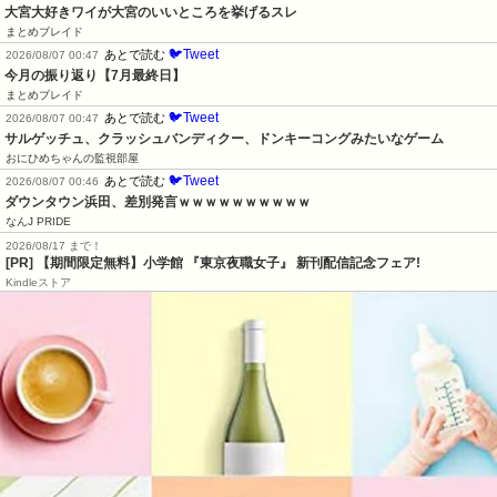
大宮大好きワイが大宮のいいところを挙げるスレ
まとめブレイド
🐦Tweet
あとで読む
2026/08/07 00:47
今月の振り返り【7月最終日】
まとめブレイド
🐦Tweet
あとで読む
2026/08/07 00:47
サルゲッチュ、クラッシュバンディクー、ドンキーコングみたいなゲーム
おにひめちゃんの監視部屋
🐦Tweet
あとで読む
2026/08/07 00:46
ダウンタウン浜田、差別発言ｗｗｗｗｗｗｗｗｗｗ
なんJ PRIDE
2026/08/17 まで！
[PR] 【期間限定無料】小学館 『東京夜職女子』 新刊配信記念フェア!
Kindleストア