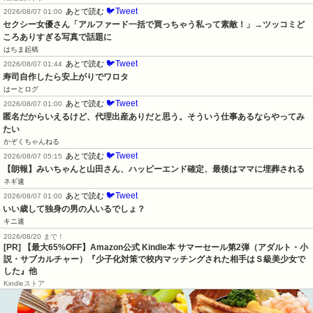
🐦Tweet
あとで読む
2026/08/07 01:00
セクシー女優さん「アルファード一括で買っちゃう私って素敵！」→ツッコミど
ころありすぎる写真で話題に
はちま起稿
🐦Tweet
あとで読む
2026/08/07 01:44
寿司自作したら安上がりでワロタ
はーとログ
🐦Tweet
あとで読む
2026/08/07 01:00
匿名だからいえるけど、代理出産ありだと思う。そういう仕事あるならやってみ
たい
かぞくちゃんねる
🐦Tweet
あとで読む
2026/08/07 05:15
【朗報】みいちゃんと山田さん、ハッピーエンド確定、最後はママに埋葬される
ネギ速
🐦Tweet
あとで読む
2026/08/07 01:00
いい歳して独身の男の人いるでしょ？
キニ速
2026/08/20 まで！
[PR]
【最大65%OFF】Amazon公式 Kindle本 サマーセール第2弾（アダルト・小
説・サブカルチャー）『少子化対策で校内マッチングされた相手はＳ級美少女で
した』他
Kindleストア