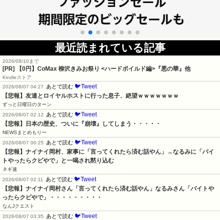
最近読まれている記事
2026/08/10まで
[PR] 【0円】CoMax 柳沢きみお祭り <ハードボイルド編>『悪の華』他
Kindleストア
🐦Tweet
あとで読む
2026/08/07 04:27
【悲報】友達とロイヤルホストに行った息子、絶望ｗｗｗｗｗｗｗ
ずっと日曜日のターン
🐦Tweet
あとで読む
2026/08/07 02:12
【悲報】日本の歴史、ついに『崩壊』してしまう・・・・・
NEWSまとめもりー
🐦Tweet
あとで読む
2026/08/07 00:25
【悲報】ナイナイ岡村、家事に「言ってくれたら済む話やん」→なるみに「バイ
トやったらクビやで」と一喝され黙り込む
ネギ速
🐦Tweet
あとで読む
2026/08/07 02:11
【悲報】ナイナイ岡村さん「言ってくれたら済む話やん」なるみさん「バイトや
ったらクビやで」・・・・・・・・・
なんJクエスト
🐦Tweet
あとで読む
2026/08/07 03:35