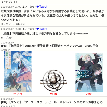
まとめブレイド
🐦Tweet
あとで読む
2026/08/07 01:00
近畿大学准教授、苦言「みいちゃん呼びが揶揄する言葉として使われ、当事者か
ら具体的な苦痛が訴えられている。文化芸術は人を傷つけてもよい。ただし、傷
つけ方がある」
オレ的ゲーム速報＠刃
🐦Tweet
あとで読む
2026/08/07 05:01
【画像】本田望結の妹、姉より暴力的なお乳をしてしまうwwwwww
BIPブログ
2026/08/07
[PR] 【初回限定】Amazon 電子書籍 初回限定クーポン 70%OFF 3,000円分
Amazon
¥1,671
¥110
¥396
2026/08/07
[PR] 【マンガ】『アース・スター』セール・キャンペーン中のマンガ本まとめ
Kindleストア