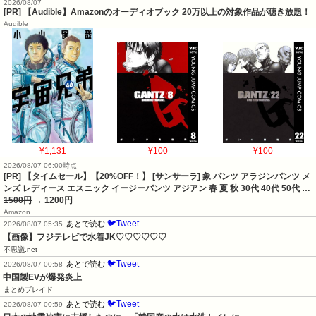
2026/08/07
[PR] 【Audible】Amazonのオーディオブック 20万以上の対象作品が聴き放題！
Audible
¥1,131
¥100
¥100
2026/08/07 06:00時点
[PR] 【タイムセール】【20%OFF！】 [サンサーラ] 象 パンツ アラジンパンツ メ
ンズ レディース エスニック イージーパンツ アジアン 春 夏 秋 30代 40代 50代 …
1500円
→ 1200円
Amazon
🐦Tweet
あとで読む
2026/08/07 05:35
【画像】フジテレビで水着JK♡♡♡♡♡♡
不思議.net
🐦Tweet
あとで読む
2026/08/07 00:58
中国製EVが爆発炎上
まとめブレイド
🐦Tweet
あとで読む
2026/08/07 00:59