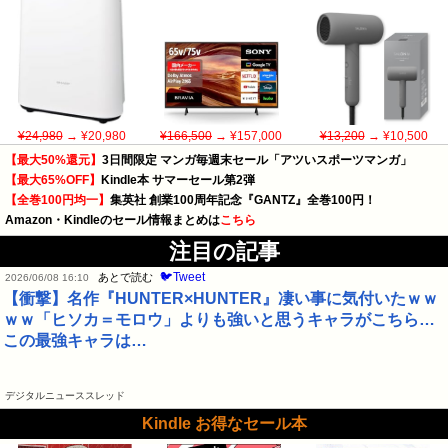
¥24,980
→ ¥20,980
¥166,500
→ ¥157,000
¥13,200
→ ¥10,500
【最大50%還元】
3日間限定 マンガ毎週末セール「アツいスポーツマンガ」
【最大65%OFF】
Kindle本 サマーセール第2弾
【全巻100円均一】
集英社 創業100周年記念『GANTZ』全巻100円！
Amazon・Kindleのセール情報まとめは
こちら
注目の記事
🐦Tweet
あとで読む
2026/06/08 16:10
【衝撃】名作『HUNTER×HUNTER』凄い事に気付いたｗｗ
ｗｗ「ヒソカ＝モロウ」よりも強いと思うキャラがこちら…
この最強キャラは…
デジタルニューススレッド
Kindle お得なセール本