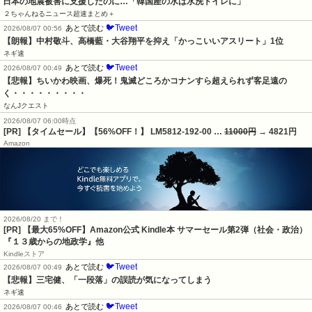
日本の地震被害に支援したのに…「韓国産の水は水洗トイレに」
２ちゃんねるニュース超速まとめ＋
🐦Tweet
あとで読む
2026/08/07 00:56
【朗報】中村敬斗、高橋藍・大谷翔平を抑え「かっこいいアスリート」1位
ネギ速
🐦Tweet
あとで読む
2026/08/07 00:49
【悲報】ちいかわ映画、爆死！鬼滅どころかコナンすら超えられず客足遠の
く・・・・・・・・・
なんJクエスト
2026/08/07 06:00時点
[PR] 【タイムセール】【56%OFF！】 LM5812-192-00 …
11000円
→ 4821円
Amazon
2026/08/20 まで！
[PR]
【最大65%OFF】Amazon公式 Kindle本 サマーセール第2弾（社会・政治）
『１３歳からの地政学』他
Kindleストア
🐦Tweet
あとで読む
2026/08/07 00:49
【悲報】三宅健、「一段落」の誤読が気になってしまう
ネギ速
🐦Tweet
あとで読む
2026/08/07 00:46