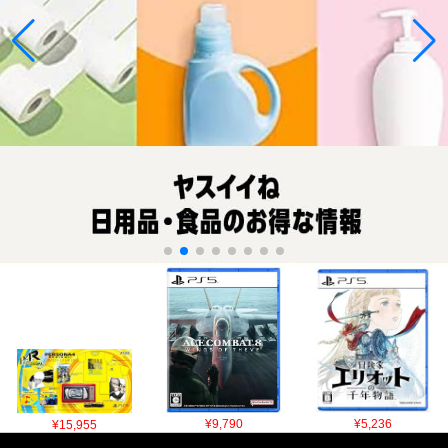
¥15,955
¥9,790
¥5,236