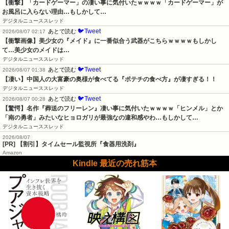
【衝撃】「カードゲーマー」の凄い事に気付いたｗｗｗｗ「カードゲーマー」が
お風呂に入らない理由…もしかして…
デジタルニューススレッド
🐦Tweet
あとで読む
2026/08/07 02:17
【衝撃画像】美少女の『メイド』に一番似合う武器がこちらｗｗｗｗもしかし
て…美少女のメイドは…
デジタルニューススレッド
🐦Tweet
あとで読む
2026/08/07 01:38
【凄い】中国人の大富豪の奥様が食べてる『ポテチの食べ方』が凄すぎる！！
デジタルニューススレッド
🐦Tweet
あとで読む
2026/08/07 00:28
【驚愕】名作『葬送のフリーレン』凄い事に気付いたｗｗｗｗ「ヒンメル」とか
「南の勇者」みたいなヒョロガリが最強なの違和感やわ…もしかして…
デジタルニューススレッド
2026/08/07
[PR] 【割引】タイムセール監視所『食器用洗剤』
Amazon
Kindle 最近の売れ筋本