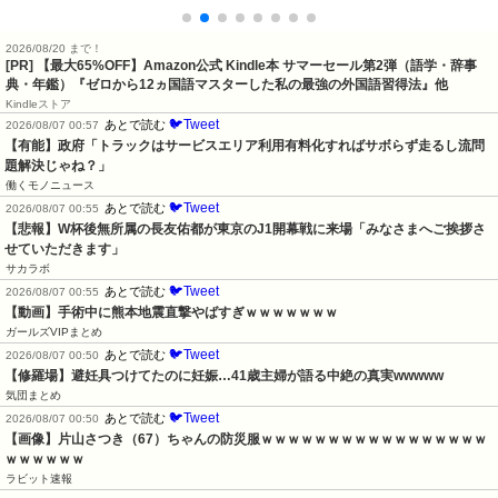
2026/08/20 まで！
[PR]
【最大65%OFF】Amazon公式 Kindle本 サマーセール第2弾（語学・辞事
典・年鑑）『ゼロから12ヵ国語マスターした私の最強の外国語習得法』他
Kindleストア
🐦Tweet
あとで読む
2026/08/07 00:57
【有能】政府「トラックはサービスエリア利用有料化すればサボらず走るし流問
題解決じゃね？」
働くモノニュース
🐦Tweet
あとで読む
2026/08/07 00:55
【悲報】W杯後無所属の長友佑都が東京のJ1開幕戦に来場「みなさまへご挨拶さ
せていただきます」
サカラボ
🐦Tweet
あとで読む
2026/08/07 00:55
【動画】手術中に熊本地震直撃やばすぎｗｗｗｗｗｗｗ
ガールズVIPまとめ
🐦Tweet
あとで読む
2026/08/07 00:50
【修羅場】避妊具つけてたのに妊娠…41歳主婦が語る中絶の真実wwwww
気団まとめ
🐦Tweet
あとで読む
2026/08/07 00:50
【画像】片山さつき（67）ちゃんの防災服ｗｗｗｗｗｗｗｗｗｗｗｗｗｗｗｗｗ
ｗｗｗｗｗｗ
ラビット速報