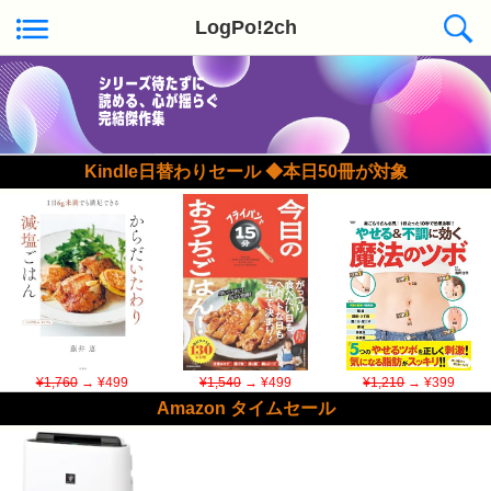
LogPo!2ch
Kindle日替わりセール ◆本日50冊が対象
¥1,760
→ ¥499
¥1,540
→ ¥499
¥1,210
→ ¥399
Amazon タイムセール