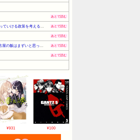
あとで読む
食品消費税1％へ歴史的減税 高市首相“ごり押し”策に「独裁だ」自民党内で不満くすぶる | 悪税に頼らなくてもやっていける政策を考えるのが政治家の仕事だろ
あとで読む
あとで読む
リュウジ氏「ダルい料理トップ10に入る」夏の定番料理は冷やし中華 「あり得ないほどダルい」 | 俺も前から名古屋の飯はまずいと思ってたけどそれに触れたのはリュウジぐらいかな
あとで読む
あとで読む
¥931
¥100