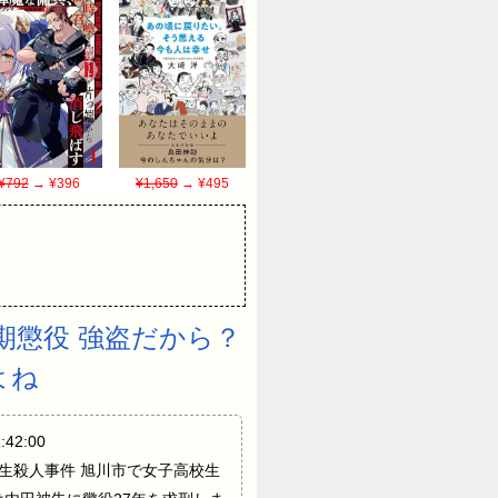
¥792
→ ¥396
¥1,650
→ ¥495
期懲役 強盗だから？
よね
42:00
女子高校生殺人事件 旭川市で女子高校生