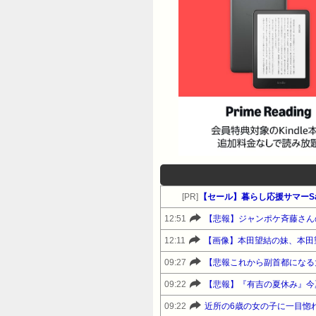
[PR]
【セール】暮らし応援サマーSa
12:51
12:11
【画像】本田望結の妹、本田
09:27
【悲報これから副首都になる
09:22
【悲報】『有吉の夏休み』今
09:22
近所の6歳の女の子に一目惚