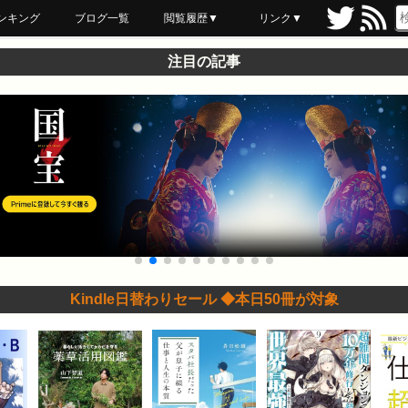
ンキング
ブログ一覧
閲覧履歴▼
リンク▼
ブックマーク
最近読んだ
あとで読む
ネットスーパー
飲食店舗用品
セール情報
注目の記事
Kindle日替わりセール ◆本日50冊が対象