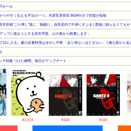
3円セール
かりやすく伝える手法の一つ」木原官房長官 BGM付きで官邸が投稿
アップに使おうとする高市早苗。心の底から軽蔑します」
止
ウォッチ特集 つけた瞬間、毎日がアップデート
¥1,210
¥100
¥100