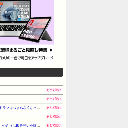
あとで読む
あとで読む
「クマが悪者扱いされているのが悲しい」『北の国から』倉本聰が語った現代社会への違和感 「バブル期以降、ドラマはつまらなくなった」
あとで読む
あとで読む
中村敬斗 かっこいいアスリート調査 1位 W杯でインスタフォロワー127万増 人気爆発 …2位 高橋藍 3位 大谷翔平 | やきうは田舎臭い不細工が多いの何で?
あとで読む