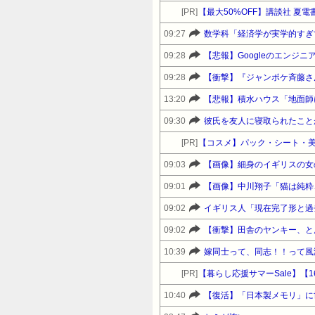
[PR]
【最大50%OFF】講談社 夏
09:27
数学科「経済学が実学的すぎ
09:28
【悲報】Googleのエンジ
09:28
【衝撃】『ジャンポケ斉藤さ
13:20
【悲報】積水ハウス「地面師
09:30
彼氏を友人に寝取られたこと
[PR]
【コスメ】パック・シート・美
09:03
【画像】細身のイギリスの女の
09:01
【画像】中川翔子「猫は純粋
09:02
イギリス人「現在完了形と過
09:02
10:39
嫁同士って、同志！！って風
[PR]
10:40
【復活】「日本製メモリ」に