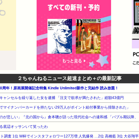
２ちゃんねるニュース超速まとめ＋の最新記事
周年！原画展開催記念特集 Kindle Unlimited新作と完結作 読み放題！
キャンセルを繰り返した女を逮捕 「注文で欲求が満たされた」総額43億円
でマイナンバーカードを持たない29万人がポイント給付事業から排除された」
る底辺オッサンいて笑ったわ