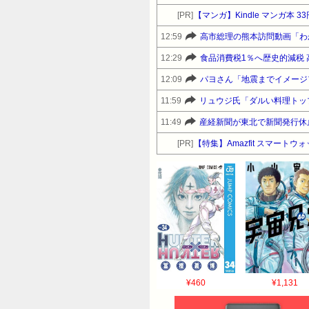
[PR]
【マンガ】Kindle マンガ本 3
12:59
高市総理の熊本訪問動画「わ
12:29
12:09
パヨさん「地震までイメージ
11:59
11:49
産経新聞が東北で新聞発行休
[PR]
【特集】Amazfit スマート
¥460
¥1,131