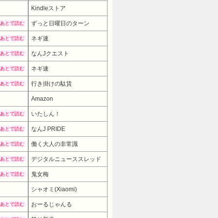
Kindleストア
ずっと日曜日のターン
あとで読む
ネギ速
あとで読む
なんJクエスト
あとで読む
ネギ速
あとで読む
行き掛けの駄賃
あとで読む
Amazon
いたしん！
あとで読む
なんJ PRIDE
あとで読む
働く大人の非常識
あとで読む
デジタルニューススレッド
あとで読む
鬼女梅
あとで読む
シャオミ(Xiaomi)
6680円
→ 5580円 （14:30時点）
おーるじゃんる
あとで読む