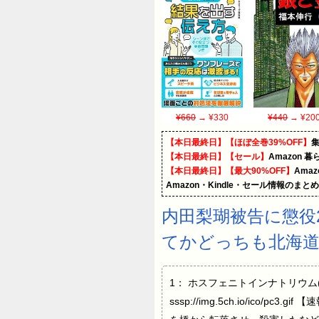
¥660
→ ¥330
¥440
→ ¥20
【本日最終日】【ほぼ全巻39%OFF】
【本日最終日】【セール】
Amazon 
【本日最終日】【最大90%OFF】
Ama
Amazon・Kindle・セール情報のまと
内田梨瑚被告に懲役
てかどっちも北海道 
1： ホスフェニトインナトリウム(東京都🌊) 
sssp://img.5ch.io/i