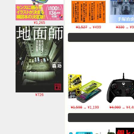
¥1,265
¥1,527
→ ¥499
¥330
→ ¥9
¥726
¥1,598
→ ¥1,199
¥4,980
→ ¥4,4