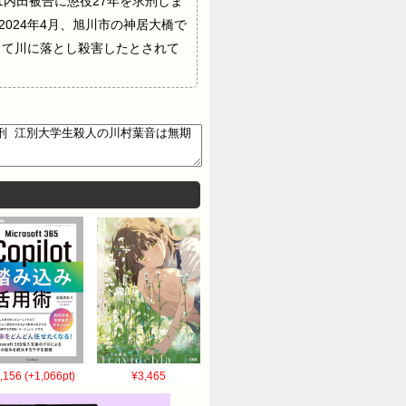
は内田被告に懲役27年を求刑しま
024年4月、旭川市の神居大橋で
して川に落とし殺害したとされて
,156 (+1,066pt)
¥3,465