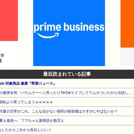
最近読まれている記事
le 対象商品 健康『野菜ジュース』
【悲報】ジャンポケ斉藤さんの被害女性「バウムクーヘン売ったりTikTokライブしててムカついたから示談しなかった」・・・・・・・・・
望結より実ってしまうｗｗｗｗｗ
大阪の日常がこれ。こんな品がない場所が副首都はさすがにやばないか？
夏も放送へ、フワちゃん復帰説が急浮上
れしたからこれから告白しにいく