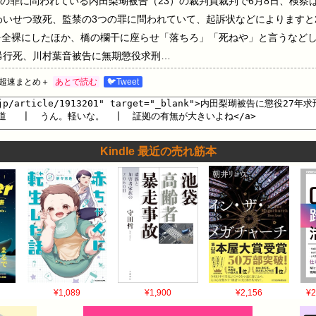
の罪に問われている内田梨瑚被告（23）の裁判員裁判で6月8日、検察
わいせつ致死、監禁の3つの罪に問われていて、起訴状などによりますと2
を全裸にしたほか、橋の欄干に座らせ「落ちろ」「死ねや」と言うなど
暴行死、川村葉音被告に無期懲役求刑…
超速まとめ＋
あとで読む
🐦Tweet
Kindle 最近の売れ筋本
¥1,089
¥1,900
¥2,156
¥2