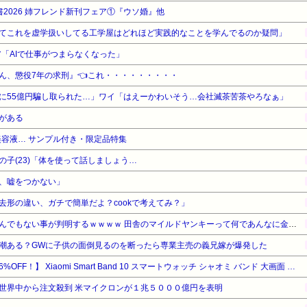
電書2026 姉フレンド新刊フェア①『ウソ婚』他
てこれを虚学扱いしてる工学屋はどれほど実践的なことを学んでるのか疑問」
ニア「AIで仕事がつまらなくなった」
ん、懲役7年の求刑』👈これ・・・・・・・・・
に55億円騙し取られた…」ワイ「はえーかわいそう…会社滅茶苦茶やろなぁ」
がある
容液… サンプル付き・限定品特集
子(23)「体を使って話しましょう…
、嘘をつかない」
去形の違い、ガチで簡単だよ？cookで考えてみ？」
【衝撃】田舎のヤンキー、とんでもない事が判明するｗｗｗｗ 田舎のマイルドヤンキーって何であんなに金あるの？もしかして…
潮ある？GWに子供の面倒見るのを断ったら専業主売の義兄嫁が爆発した
【暮らし応援サマーSale】【16%OFF！】 Xiaomi Smart Band 10 スマートウォッチ シャオミ バンド 大画面 ランニング 睡眠 心拍 21日間持続 LINE通知 防水 軽量
世界中から注文殺到 米マイクロンが１兆５０００億円を表明