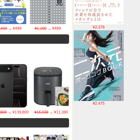
¥2,376
,430
→ ¥499
¥1,100
→ ¥499
¥2,475
,800
→ ¥139,800
¥16,038
→ ¥11,380