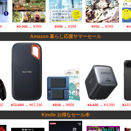
9
¥2,200
→ ¥399
¥935
→ ¥299
¥792
→ ¥299
¥1
Amazon 暮らし応援サマーセール
82
¥72,889
→ ¥62,290
¥898
→ ¥808
¥4,490
→ ¥3,090
¥177
Kindle お得なセール本