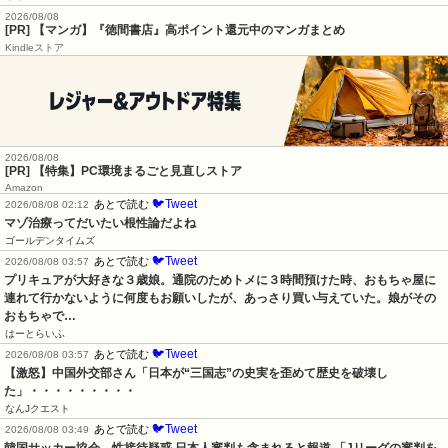
2026/08/08
[PR] 【マンガ】『徳間書店』高ポイント還元中のマンガまとめ
Kindleストア
2026/08/08
[PR] 【特集】PC環境まるごと見直しストア
Amazon
🐦Tweet
あとで読む
2026/08/08 02:12
マゾ治療ってだいたい根性論だよね
ゴールデンタイムズ
🐦Tweet
あとで読む
2026/08/08 03:57
プリキュアが大好きな３歳娘。通院のためトメに３時間預けた時、おもちゃ屋に
連れて行かないように何度もお願いしたが、あっさり買い与えていた。娘がその
おもちゃで…
はーとらいふ
🐦Tweet
あとで読む
2026/08/08 03:57
【激怒】中国外交部さん「日本が“三国志”の史実を歪めて歴史を破壊し
た」・・・・・・・・・
なんJクエスト
🐦Tweet
あとで読む
2026/08/08 03:49
韓国サッカー協会、性接待疑惑 日本人審判も含まれると報道 「Jリーグの審判を