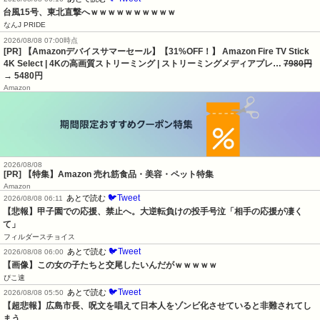
台風15号、東北直撃へｗｗｗｗｗｗｗｗｗｗ
なんJ PRIDE
2026/08/08 07:00時点
[PR] 【Amazonデバイスサマーセール】【31%OFF！】 Amazon Fire TV Stick
4K Select | 4Kの高画質ストリーミング | ストリーミングメディアプレ…
7980円
→ 5480円
Amazon
2026/08/08
[PR] 【特集】Amazon 売れ筋食品・美容・ペット特集
Amazon
🐦Tweet
あとで読む
2026/08/08 06:11
【悲報】甲子園での応援、禁止へ。大逆転負けの投手号泣「相手の応援が凄く
て」
フィルダースチョイス
🐦Tweet
あとで読む
2026/08/08 06:00
【画像】この女の子たちと交尾したいんだがｗｗｗｗｗ
ぴこ速
🐦Tweet
あとで読む
2026/08/08 05:50
【超悲報】広島市長、呪文を唱えて日本人をゾンビ化させていると非難されてし
まう