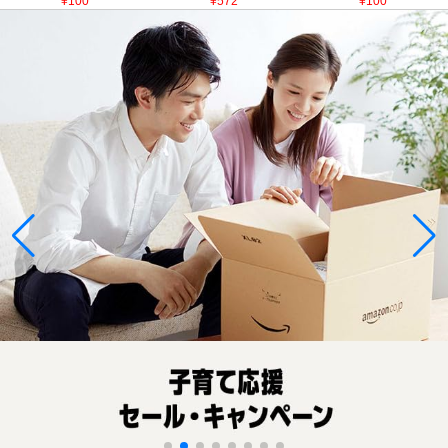
¥100
¥572
¥100