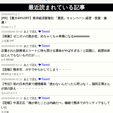
最近読まれている記事
2026/08/20まで
[PR]
【最大40%OFF】東洋経済新報社 「夏読」キャンペーン 経営・投資・健
康！
Kindleストア
🐦Tweet
あとで読む
2026/08/08 05:09
【画像】ゼニガメの抱き枕、めちゃくちゃ卑猥になるwwwwwww
ぶる速-VIP
🐦Tweet
あとで読む
2026/08/08 05:39
左遷された財務省エリートに待ち受ける運命がやばすぎる！と話題に、経歴自体
はとんでもないものだが……
U-1 NEWS
🐦Tweet
あとで読む
2026/08/08 02:12
【悲報】熊本市、ガチでやらかしてしまう・・・・
NEWSまとめもりー
🐦Tweet
あとで読む
2026/08/08 02:12
【号泣】初の日本代表で感情爆発「使わないんだったら呼ぶな！」福田正博さん
が涙の訴え・・・・・・・・・
なんJクエスト
🐦Tweet
あとで読む
2026/08/08 02:12
【悲報】中居正広「俺が来たことは内緒だべ」極秘で熊本でボランティアをして
いた
ネギ速