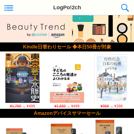
LogPo!2ch
Kindle日替わりセール ◆本日50冊が対象
¥1,760
→ ¥499
¥1,650
→ ¥499
¥968
→ ¥399
Amazonデバイスサマーセール