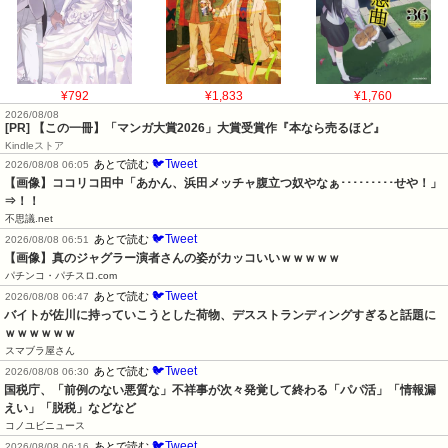
¥792
¥1,833
¥1,760
2026/08/08
[PR] 【この一冊】「マンガ大賞2026」大賞受賞作『本なら売るほど』
Kindleストア
🐦Tweet
あとで読む
2026/08/08 06:05
【画像】ココリコ田中「あかん、浜田メッチャ腹立つ奴やなぁ･････････せや！」
⇒！！
不思議.net
🐦Tweet
あとで読む
2026/08/08 06:51
【画像】真のジャグラー演者さんの姿がカッコいいｗｗｗｗｗ
パチンコ・パチスロ.com
🐦Tweet
あとで読む
2026/08/08 06:47
バイトが佐川に持っていこうとした荷物、デスストランディングすぎると話題に
ｗｗｗｗｗｗ
スマブラ屋さん
🐦Tweet
あとで読む
2026/08/08 06:30
国税庁、「前例のない悪質な」不祥事が次々発覚して終わる「パパ活」「情報漏
えい」「脱税」などなど
コノユビニュース
🐦Tweet
あとで読む
2026/08/08 06:16