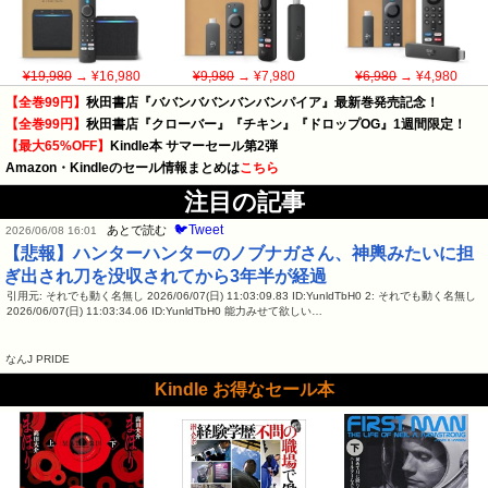
¥19,980
→ ¥16,980
¥9,980
→ ¥7,980
¥6,980
→ ¥4,980
【全巻99円】
秋田書店『ババンババンバンバンパイア』最新巻発売記念！
【全巻99円】
秋田書店『クローバー』『チキン』『ドロップOG』1週間限定！
【最大65%OFF】
Kindle本 サマーセール第2弾
Amazon・Kindleのセール情報まとめは
こちら
注目の記事
🐦Tweet
あとで読む
2026/06/08 16:01
【悲報】ハンターハンターのノブナガさん、神輿みたいに担
ぎ出され刀を没収されてから3年半が経過
引用元: それでも動く名無し 2026/06/07(日) 11:03:09.83 ID:YunldTbH0 2: それでも動く名無し
2026/06/07(日) 11:03:34.06 ID:YunldTbH0 能力みせて欲しい…
なんJ PRIDE
Kindle お得なセール本