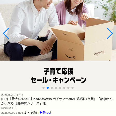
2026/08/13 まで！
[PR]
【最大50%OFF】KADOKAWA カドサマー2026 第3弾（文芸）『ぼぎわん
が、来る 比嘉姉妹シリーズ』他
Kindleストア
🐦Tweet
あとで読む
2026/08/08 06:06