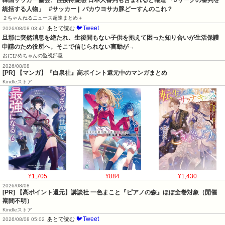
統括する人物」   #サッカー |  バカウヨサカ豚どーすんのこれ？
２ちゃんねるニュース超速まとめ＋
🐦Tweet
あとで読む
2026/08/08 03:47
旦那に突然消息を絶たれ、生後間もない子供を抱えて困った知り合いが生活保護
申請のため役所へ。そこで信じられない言動が→
おにひめちゃんの監視部屋
2026/08/08
[PR] 【マンガ】『白泉社』高ポイント還元中のマンガまとめ
Kindleストア
¥1,705
¥884
¥1,430
2026/08/08
[PR]
【高ポイント還元】講談社 一色まこと『ピアノの森』ほぼ全巻対象（開催
期間不明）
Kindleストア
🐦Tweet
あとで読む
2026/08/08 05:02