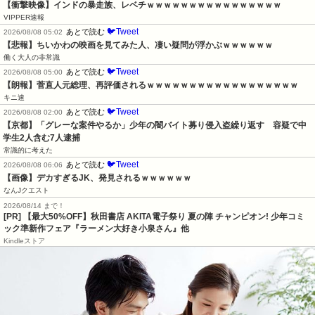
【衝撃映像】インドの暴走族、レベチｗｗｗｗｗｗｗｗｗｗｗｗｗｗｗｗ
VIPPER速報
🐦Tweet
あとで読む
2026/08/08 05:02
【悲報】ちいかわの映画を見てみた人、凄い疑問が浮かぶｗｗｗｗｗｗ
働く大人の非常識
🐦Tweet
あとで読む
2026/08/08 05:00
【朗報】菅直人元総理、再評価されるｗｗｗｗｗｗｗｗｗｗｗｗｗｗｗｗｗｗ
キニ速
🐦Tweet
あとで読む
2026/08/08 02:00
【京都】「グレーな案件やるか」少年の闇バイト募り侵入盗繰り返す　容疑で中
学生2人含む7人逮捕
常識的に考えた
🐦Tweet
あとで読む
2026/08/08 06:06
【画像】デカすぎるJK、発見されるｗｗｗｗｗｗ
なんJクエスト
2026/08/14 まで！
[PR] 【最大50%OFF】秋田書店 AKITA電子祭り 夏の陣 チャンピオン! 少年コミ
ック準新作フェア『ラーメン大好き小泉さん』他
Kindleストア