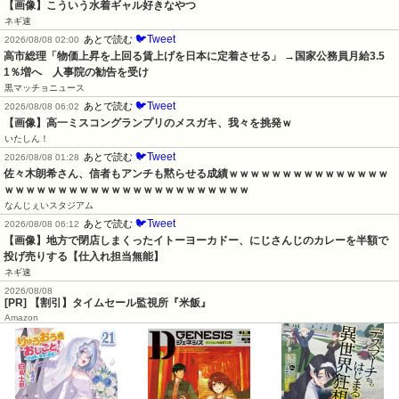
【画像】こういう水着ギャル好きなやつ
ネギ速
🐦Tweet
あとで読む
2026/08/08 02:00
高市総理「物価上昇を上回る賃上げを日本に定着させる」 →国家公務員月給3.5
1％増へ    人事院の勧告を受け
黒マッチョニュース
🐦Tweet
あとで読む
2026/08/08 06:02
【画像】高一ミスコングランプリのメスガキ、我々を挑発ｗ
いたしん！
🐦Tweet
あとで読む
2026/08/08 01:28
佐々木朗希さん、信者もアンチも黙らせる成績ｗｗｗｗｗｗｗｗｗｗｗｗｗｗｗ
ｗｗｗｗｗｗｗｗｗｗｗｗｗｗｗｗｗｗｗｗｗｗｗ
なんじぇいスタジアム
🐦Tweet
あとで読む
2026/08/08 06:12
【画像】地方で閉店しまくったイトーヨーカドー、にじさんじのカレーを半額で
投げ売りする【仕入れ担当無能】
ネギ速
2026/08/08
[PR] 【割引】タイムセール監視所『米飯』
Amazon