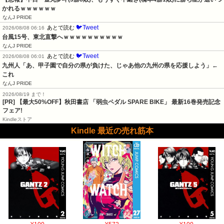
かれるｗｗｗｗｗｗ
なんJ PRIDE
🐦Tweet
あとで読む
2026/08/08 06:16
台風15号、東北直撃へｗｗｗｗｗｗｗｗｗｗ
なんJ PRIDE
🐦Tweet
あとで読む
2026/08/08 06:01
九州人「あ、甲子園で自分の県が負けた、じゃあ他の九州の県を応援しよう」←
これ
なんJ PRIDE
2026/08/19 まで！
[PR] 【最大50%OFF】秋田書店 「弱虫ペダル SPARE BIKE」 最新16巻発売記念
フェア!
Kindleストア
Kindle 最近の売れ筋本