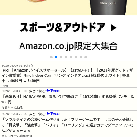
2026/08/09 01:30時点
[PR] 【Amazonデバイスサマーセール】【31%OFF！】 【2023年度グッドデザ
イン賞受賞】Ring Indoor Cam (リング インドアカム) 第2世代 ホワイト | 軽量
小…
4980円
→ 3460円
Ring
🐦Tweet
あとで読む
2026/08/08 20:00
【画像あり】NASAが開発、着るだけで瞬時に「-15℃冷却」する冷感ポンチョ3,
980円！
投資ちゃんねる
🐦Tweet
あとで読む
2026/08/08 22:00
「ソウルライクの恋愛ゲーム作りました！フリーゲームです」→女の子と会話し
て「弱攻撃」「強攻撃」「パリィ」「ローリング」を選ぶガチでダークソウルな
んだがｗｗｗｗｗ
オレ的ゲーム速報＠刃