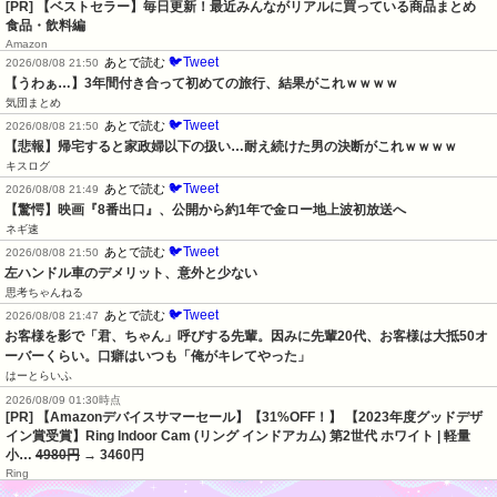
[PR] 【ベストセラー】毎日更新！最近みんながリアルに買っている商品まとめ
食品・飲料編
Amazon
🐦Tweet
あとで読む
2026/08/08 21:50
【うわぁ…】3年間付き合って初めての旅行、結果がこれｗｗｗｗ
気団まとめ
🐦Tweet
あとで読む
2026/08/08 21:50
【悲報】帰宅すると家政婦以下の扱い…耐え続けた男の決断がこれｗｗｗｗ
キスログ
🐦Tweet
あとで読む
2026/08/08 21:49
【驚愕】映画『8番出口』、公開から約1年で金ロー地上波初放送へ
ネギ速
🐦Tweet
あとで読む
2026/08/08 21:50
左ハンドル車のデメリット、意外と少ない
思考ちゃんねる
🐦Tweet
あとで読む
2026/08/08 21:47
お客様を影で「君、ちゃん」呼びする先輩。因みに先輩20代、お客様は大抵50オ
ーバーくらい。口癖はいつも「俺がキレてやった」
はーとらいふ
2026/08/09 01:30時点
[PR] 【Amazonデバイスサマーセール】【31%OFF！】 【2023年度グッドデザ
イン賞受賞】Ring Indoor Cam (リング インドアカム) 第2世代 ホワイト | 軽量
小…
4980円
→ 3460円
Ring