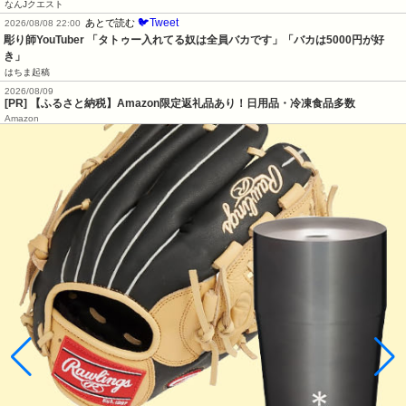
なんJクエスト
🐦Tweet
あとで読む
2026/08/08 22:00
彫り師YouTuber 「タトゥー入れてる奴は全員バカです」「バカは5000円が好
き」
はちま起稿
2026/08/09
[PR] 【ふるさと納税】Amazon限定返礼品あり！日用品・冷凍食品多数
Amazon