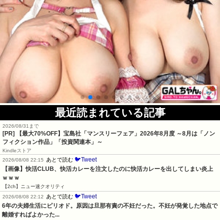
最近読まれている記事
2026/08/31まで
[PR] 【最大70%OFF】宝島社「マンスリーフェア」2026年8月度 ～8月は「ノン
フィクション作品」「投資関連本」～
Kindleストア
🐦Tweet
あとで読む
2026/08/08 22:15
【画像】快活CLUB、快活カレーを注文したのに快活カレーを出してしまい炎上
ｗｗｗ
【2ch】ニュー速クオリティ
🐦Tweet
あとで読む
2026/08/08 22:12
6年の夫婦生活にピリオド。原因は旦那有責の不妊だった。不妊が発覚した地点で
離婚すればよかった...