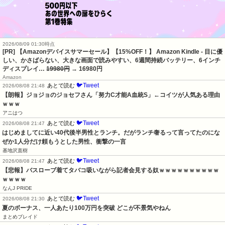
2026/08/09 01:30時点
[PR] 【Amazonデバイスサマーセール】【15%OFF！】 Amazon Kindle - 目に優
しい、かさばらない、大きな画面で読みやすい、6週間持続バッテリー、6インチ
ディスプレイ…
19980円
→ 16980円
Amazon
🐦Tweet
あとで読む
2026/08/08 21:48
【朗報】ジョジョのジョセフさん「努力C才能A血統S」←コイツが人気ある理由
ｗｗｗ
アニはつ
🐦Tweet
あとで読む
2026/08/08 21:47
はじめましてに近い40代後半男性とランチ。だがランチ奢るって言ってたのにな
ぜか1人分だけ頼もうとした男性、衝撃の一言
基地沢直樹
🐦Tweet
あとで読む
2026/08/08 21:47
【悲報】バスローブ着てタバコ吸いながら記者会見する奴ｗｗｗｗｗｗｗｗｗｗ
ｗｗｗｗ
なんJ PRIDE
🐦Tweet
あとで読む
2026/08/08 21:30
夏のボーナス、一人あたり100万円を突破 どこが不景気やねん
まとめブレイド