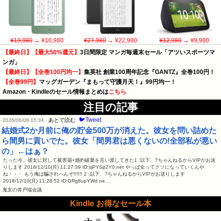
¥19,980
→ ¥16,980
¥27,980
→ ¥22,980
¥12,980
→ ¥9,980
【最終日】【最大50%還元】
3日間限定 マンガ毎週末セール「アツいスポーツマ
ンガ」
【最終日】【全巻100円均一】
集英社 創業100周年記念『GANTZ』全巻100円！
【全巻99円】
マッグガーデン『まもって守護月天！』99円均一！
Amazon・Kindleのセール情報まとめは
こちら
注目の記事
🐦Tweet
あとで読む
2026/06/08 15:34
結婚式2か月前に俺の貯金500万が消えた。彼女を問い詰めた
ら間男に貢いでた。彼女「間男君は悪くないの!全部私が悪い
の」←はぁ？
たった今、彼女に対して被害届+婚約破棄を言い渡してきた1 :以下、?ちゃんねるからVIPがお送
りします 2018/12/10(月) 11:27:39 ID:sjPYSp2Y0.net やっぱ女ってクソになっていくんや
ね・・・ もう俺は騙されへんぞ!!!!!! 2 :以下、?ちゃんねるからVIPがお送りします
2018/12/10(月) 11:28:52 ID:GRg8upYWd.ne…
鬼女の井戸端会議
Kindle お得なセール本