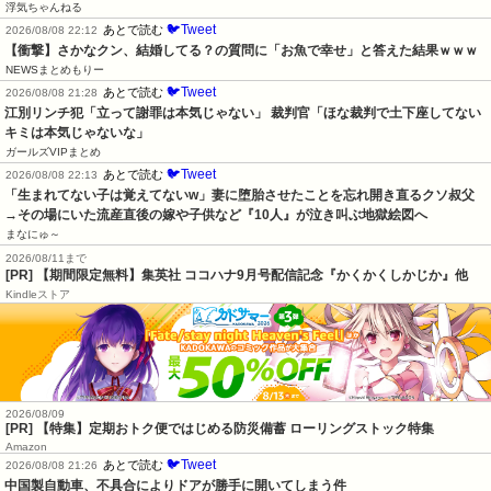
浮気ちゃんねる
🐦Tweet
あとで読む
2026/08/08 22:12
【衝撃】さかなクン、結婚してる？の質問に「お魚で幸せ」と答えた結果ｗｗｗ
NEWSまとめもりー
🐦Tweet
あとで読む
2026/08/08 21:28
江別リンチ犯「立って謝罪は本気じゃない」 裁判官「ほな裁判で土下座してない
キミは本気じゃないな」
ガールズVIPまとめ
🐦Tweet
あとで読む
2026/08/08 22:13
「生まれてない子は覚えてないw」妻に堕胎させたことを忘れ開き直るクソ叔父
→その場にいた流産直後の嫁や子供など『10人』が泣き叫ぶ地獄絵図へ
まなにゅ～
2026/08/11まで
[PR] 【期間限定無料】集英社 ココハナ9月号配信記念『かくかくしかじか』他
Kindleストア
2026/08/09
[PR] 【特集】定期おトク便ではじめる防災備蓄 ローリングストック特集
Amazon
🐦Tweet
あとで読む
2026/08/08 21:26
中国製自動車、不具合によりドアが勝手に開いてしまう件