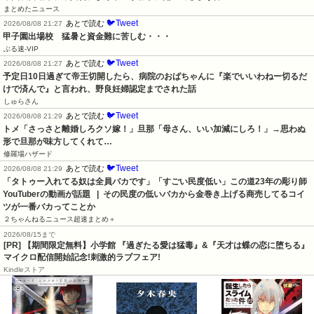
まとめたニュース
🐦Tweet
あとで読む
2026/08/08 21:27
甲子園出場校　猛暑と資金難に苦しむ・・・
ぶる速-VIP
🐦Tweet
あとで読む
2026/08/08 21:27
予定日10日過ぎて帝王切開したら、病院のおばちゃんに『楽でいいわねー切るだ
けで済んで』と言われ、野良妊婦認定までされた話
しゅらさん
🐦Tweet
あとで読む
2026/08/08 21:29
トメ「さっさと離婚しろクソ嫁！」旦那「母さん、いい加減にしろ！」→思わぬ
形で旦那が味方してくれて…
修羅場ハザード
🐦Tweet
あとで読む
2026/08/08 21:29
「タトゥー入れてる奴は全員バカです」「すごい民度低い」この道23年の彫り師
YouTuberの動画が話題   |  その民度の低いバカから金巻き上げる商売してるコイ
ツが一番バカってことか
２ちゃんねるニュース超速まとめ＋
2026/08/15まで
[PR] 【期間限定無料】小学館 『過ぎたる愛は猛毒』&『天才は蝶の恋に堕ちる』
マイクロ配信開始記念!刺激的ラブフェア!
Kindleストア