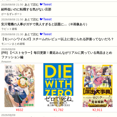
🐦Tweet
あとで読む
2026/08/08 21:50
給料低いのに転職する気がない旦那
がーるずレポート
🐦Tweet
あとで読む
2026/08/08 21:50
安川電機の人事がガチで美人すぎると話題に…（※画像あり）
ラビット速報
🐦Tweet
あとで読む
2026/08/08 21:30
【モンハンワイルズ】スチームのレビュー以上に信じられる評価ってないだろ？
モンハンまとめ速報
2026/08/09
[PR] 【ベストセラー】毎日更新！最近みんながリアルに買っている商品まとめ
ファッション編
Amazon
¥832
¥1,782
¥2,911
2026/08/09