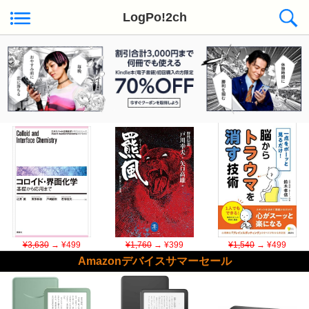
LogPo!2ch
Kindle日替わりセール ◆本日50冊が対象
¥3,630
→ ¥499
¥1,760
→ ¥399
¥1,540
→ ¥499
Amazonデバイスサマーセール