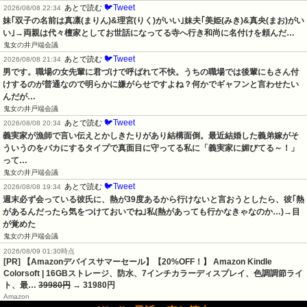
🐦Tweet
あとで読む
2026/08/08 22:34
妹｢双子の名前は真凛(まりん)&理宮(りく)がいい｣妹夫｢美姫(みき)&真央(まお)がい
い｣→両親は代々檀家としてお世話になってる寺へ行き和尚に名付けを頼んだ…
鬼女の井戸端会議
🐦Tweet
あとで読む
2026/08/08 21:34
男です。職場の女先輩に君づけで呼ばれて不快。うちの職場では後輩にもさん付
けするのが普通なので明らかに嫌がらせですよね？何かでギャフンと言わせたい
んだが…
鬼女の井戸端会議
🐦Tweet
あとで読む
2026/08/08 20:34
義実家が漁師で言い伝えとかしきたりがあり結構面倒。最近結婚した義弟嫁がそ
ういうのをバカにするタイプで真面目に守ってる私に「義実家に媚びてる～！」
って…
鬼女の井戸端会議
🐦Tweet
あとで読む
2026/08/08 19:34
週末必ず会っている彼氏に、熱が39度あるから行けないと言おうとしたら、彼｢熱
があるんだったら気をつけておいでね｣私(熱があっても行かなきゃなのか…)→目
が覚めた
鬼女の井戸端会議
2026/08/09 01:30時点
[PR] 【Amazonデバイスサマーセール】【20%OFF！】 Amazon Kindle
Colorsoft | 16GBストレージ、防水、7インチカラーディスプレイ、色調調節ライ
ト、最…
39980円
→ 31980円
Amazon