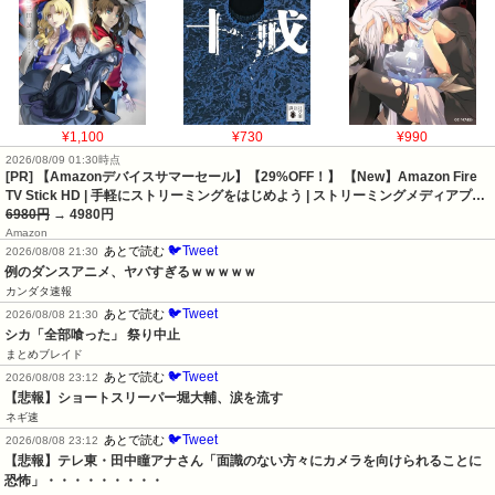
¥1,100
¥730
¥990
2026/08/09 01:30時点
[PR] 【Amazonデバイスサマーセール】【29%OFF！】 【New】Amazon Fire
TV Stick HD | 手軽にストリーミングをはじめよう | ストリーミングメディアプ…
6980円
→ 4980円
Amazon
🐦Tweet
あとで読む
2026/08/08 21:30
例のダンスアニメ、ヤバすぎるｗｗｗｗｗ
カンダタ速報
🐦Tweet
あとで読む
2026/08/08 21:30
シカ「全部喰った」 祭り中止
まとめブレイド
🐦Tweet
あとで読む
2026/08/08 23:12
【悲報】ショートスリーパー堀大輔、涙を流す
ネギ速
🐦Tweet
あとで読む
2026/08/08 23:12
【悲報】テレ東・田中瞳アナさん「面識のない方々にカメラを向けられることに
恐怖」・・・・・・・・・