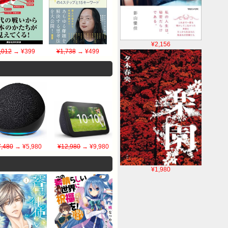
¥2,156
,012
→ ¥399
¥1,738
→ ¥499
7,480
→ ¥5,980
¥12,980
→ ¥9,980
¥1,980