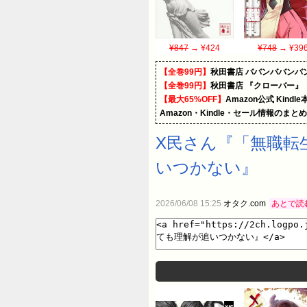
¥847
→ ¥424
¥748
→ ¥39
【全巻99円】
秋田書店 ババンババンバ
【全巻99円】
秋田書店 『クローバー』
【最大65%OFF】
Amazon公式 Kind
Amazon・Kindle・セール情報のまと
X民さん『「無職転
いつかない』
2026/06/08 15:25
オタク.com
あとで読