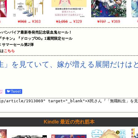
6
¥968
→ ¥363
¥1,056
→ ¥329
¥737
→ ¥369
ンバンパイア最新巻発売記念吸血鬼セール！
『チキン』『ドロップOG』1週間限定セール
le本 サマーセール第2弾
めは
こちら
生」を見ていて、嫁が増える展開だけは
む
🐦Tweet
Kindle 最近の売れ筋本