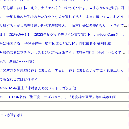
トメ「旅行中はウトと孫のお世話お願いね」私「え？」夫「それくらいやってやれよ」→まさかの丸投げに困惑して…
宮崎駿「心の穴を埋めるために、交配を重ねた毛虫みたいな小さな犬を連れてる人、本当に醜い」←これどう思う？
【東大調査】外国人受け入れ反対する人が大幅増！若い世代で増加幅大、「日本社会に希望がない」と考えている人も反対
【Amazonデバイスサマーセール】【31%OFF！】 【2023年度グッドデザイン賞受賞】Ring Indoor Cam (リング インドアカム) 第2世代 ホワイト | 軽量小型の屋内用セキュリティカメラ、ペットカメラやご自宅の見守りカメラ、防犯カメラの用途にも プライバシーカバー付き | Ring Homeプラン30日間無料体験
生に帰国迫る 「権利を侵害」監理団体などに314万円賠償命令 福岡地裁
ホリエモン、移民受け入れ反対派の若者にブチギレ→スタジオ誰も反論できず沈黙w #動画 | 移民じゃなくて不法移民と犯罪者反対派だぞ
4」 新品が2999円に…
子供ができなかった姉に、双子の片方を姉夫婦に養子に出した。すると、養子に出した子がすごく礼儀正しくてビックリ
でもなれるのはどれや？
タスペ!2026年夏①『小林さんちのメイドラゴン』他
TY SELECTION収録『聖王女ローズパメラ』、『月女神の至天』等の実物動画
ラインがHすぎる…
！