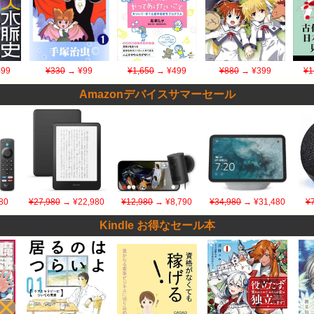
99
¥330
→ ¥99
¥1,650
→ ¥499
¥880
→ ¥399
¥1
Amazonデバイスサマーセール
80
¥27,980
→ ¥22,980
¥12,980
→ ¥8,790
¥34,980
→ ¥31,480
¥
Kindle お得なセール本