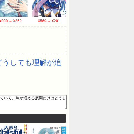
¥990
→ ¥352
¥569
→ ¥201
どうしても理解が追