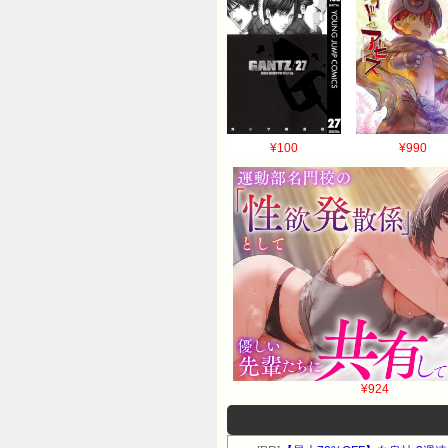
¥100
¥990
¥924