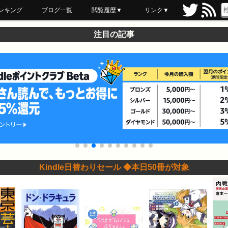
ンキング
ブログ一覧
閲覧履歴▼
リンク▼
ブックマーク
最近読んだ
あとで読む
ネットスーパー
飲食店舗用品
セール情報
注目の記事
Kindle日替わりセール ◆本日50冊が対象