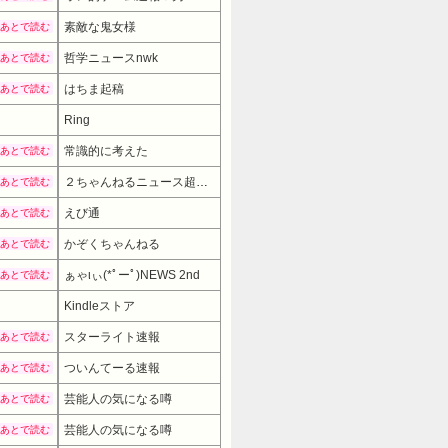
素敵な鬼女様
あとで読む
哲学ニュースnwk
あとで読む
はちま起稿
あとで読む
Ring
常識的に考えた
あとで読む
２ちゃんねるニュース超速まとめ＋
あとで読む
えび通
あとで読む
かぞくちゃんねる
あとで読む
ぁゃιぃ(*ﾟーﾟ)NEWS 2nd
あとで読む
Kindleストア
スターライト速報
あとで読む
ついんてーる速報
あとで読む
芸能人の気になる噂
あとで読む
芸能人の気になる噂
あとで読む