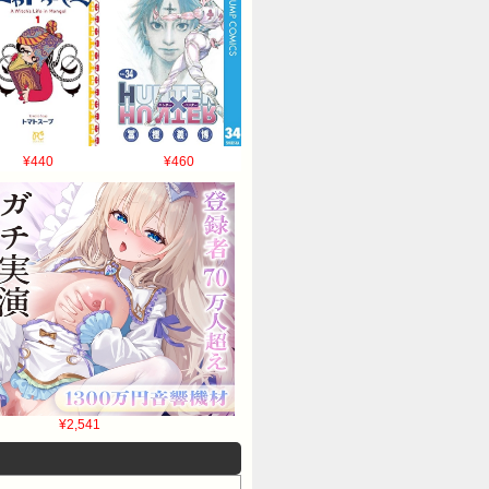
¥440
¥460
¥2,541