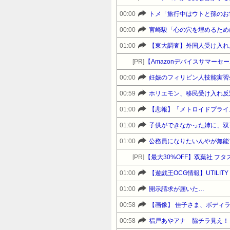
00:00
00:00
01:00
[PR]
00:00
妊娠のフィリピン人技能実習
00:59
01:00
【悲報】「メトロイドプライム
01:00
01:00
公務員になりたいんやが無能
[PR]
【最大30%OFF】双葉社 フ
01:00
【遊戯王OCG情報】UTILI
01:00
開示請求が届いた…
00:58
【画像】 佳子さま、ボディ
00:58
福戸あやアナ 脇チラ見え！