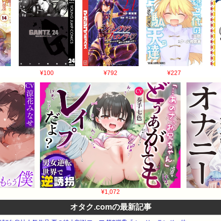
¥100
¥792
¥227
¥1,072
オタク.comの最新記事