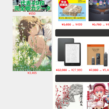
¥650
¥1,650
→ ¥499
¥1,760
→ ¥4
¥32,980
→ ¥27,980
¥7,980
→ ¥5,4
¥3,465