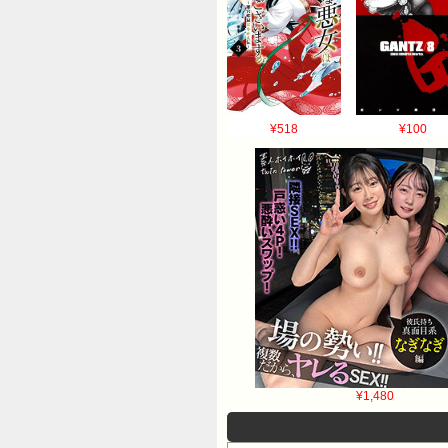
¥518
¥100
¥1,480