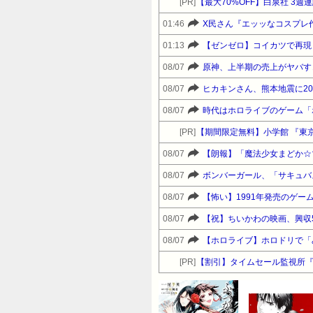
[PR]
【最大70%OFF】白泉社 3
01:46
X民さん『エッッなコスプレ
01:13
【ゼンゼロ】コイカツで再現
08/07
原神、上半期の売上がヤバす
08/07
ヒカキンさん、熊本地震に20
08/07
時代はホロライブのゲーム「
[PR]
【期間限定無料】小学館 『東京
08/07
【朗報】「魔法少女まどか☆
08/07
ボンバーガール、「サキュバ
08/07
【怖い】1991年発売のゲ
08/07
【祝】ちいかわの映画、興収
08/07
【ホロライブ】ホロドリで「
[PR]
【割引】タイムセール監視所