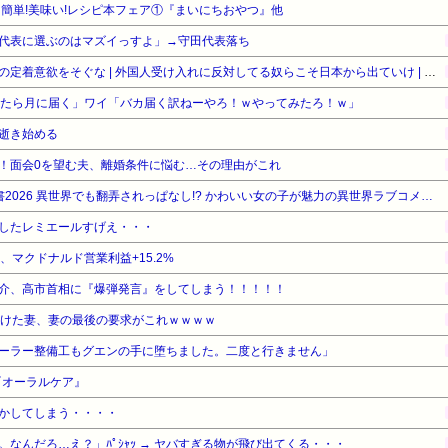
WA 簡単!美味い!レシピ本フェア①『まいにちおやつ』他
代表に選ぶのはマズイっすよ」→守田代表落ち
［社説］永住厳格化で外国人の定着意欲をそぐな | 外国人受け入れに反対してる奴らこそ日本から出ていけ | 重税で国民の労働意欲を削ぐな
ったら月に届く」ワイ「バカ届く訳ねーやろ！ｗやってみたろ！ｗ」
逝き始める
！面会0を望む夫、離婚条件に悩む…その理由がこれ
【期間限定無料】講談社 夏電書2026 異世界でも翻弄されっぱなし!? かわいい女の子が魅力の異世界ラブコメマンガ特集!『ダンジョンエルフ』他
したレミエールすげえ・・・
%、マクドナルド営業利益+15.2%
介、高市首相に『爆弾発言』をしてしまう！！！！！
続けた妻、妻の最後の要求がこれｗｗｗｗ
ーラー整備工もグエンの手に堕ちました。二度と行きません」
『オーラルケア』
かしてしまう・・・・
なんだろ…え？」ﾊﾟｼｬｯ → ヤバすぎる物が飛び出てくる・・・