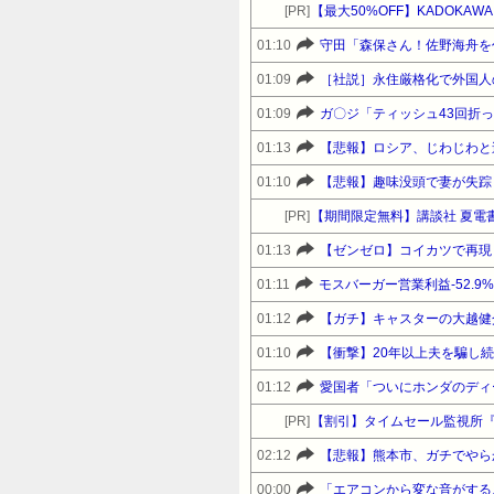
[PR]
【最大50%OFF】KADOKA
01:10
守田「森保さん！佐野海舟を
01:09
01:09
ガ〇ジ「ティッシュ43回折
01:13
【悲報】ロシア、じわじわと
01:10
【悲報】趣味没頭で妻が失踪
[PR]
01:13
【ゼンゼロ】コイカツで再現
01:11
モスバーガー営業利益-52.9
01:12
【ガチ】キャスターの大越健
01:10
【衝撃】20年以上夫を騙し
01:12
愛国者「ついにホンダのディ
[PR]
【割引】タイムセール監視所
02:12
【悲報】熊本市、ガチでやら
00:00
「エアコンから変な音がする。