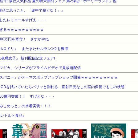
週連続!!白泉社人気作品 夏の特大割引フェア 第2弾②『ホーリーランド』他
作品に思うこと。「途中で脱ぐな！」』
したレミエールすげえ・・・
ぎるｗｗｗｗｗｗｗｗｗｗ
00万円を寄付！ さすがやね
ホロドリ」 またまたセルラン1位を獲得
夜職女子』 新刊配信記念フェア!
マギカ」シリーズがプライムビデオで見放題配信
スバニー」がテーマのポップアップショップ開催ｗｗｗｗｗｗｗｗｗｗ
ームCDを拭いていたらバリッと割れる…直射日光なしの室内保管でもこの状態
50億円突破！！ すげえな・・・
みこめっと」の水着実装！！！
『レトルト食品』