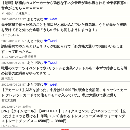
【動画】駅構内のスピーカーから強烈な下ネタ音声が垂れ流される 全乗客困惑の
音声がこちらｗｗｗｗｗｗ
オレ的ゲーム速報＠刃
🐦Tweet
あとで読む
2026/08/06 23:57
母子家庭で育った私のことを底辺だと思い込んでいた義弟嫁。うちが母から援助
を受けてると知った途端「うちの子にも同じようにすべき！」
はーとらいふ
🐦Tweet
あとで読む
2026/08/06 23:57
調剤薬局でやたらとジェネリック勧められて「処方箋の通りでお願いいたしま
す」って断ったら…
おにひめちゃんの監視部屋
🐦Tweet
あとで読む
2026/08/06 23:57
職場のスポーツイベントで水2リットルと麦茶2リットルを一本ずつ持参したら隣
の部署の肥満男がやってきて…
怒り新党
🐦Tweet
あとで読む
2026/08/06 23:57
【アカーン！】財布を拾った。中身は93,000円の現金と免許証、キャッシュカー
ド クレジットカードその他モロモロが入っていた。私は大喜びで家に帰り…
基地沢直樹
2026/08/07 04:30時点
[PR] 【タイムセール】【40%OFF！】 [フォクスセンス] ビジネスシューズ 【立
ったままスッと履ける】 革靴 メンズ 走れる ドレスシューズ 本革 ウォーキング
ストレートチップ ス…
6580円
→ 3980円
FOXSENSE