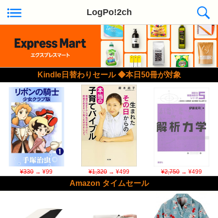
LogPo!2ch
Kindle日替わりセール ◆本日50冊が対象
¥330
→ ¥99
¥1,320
→ ¥499
¥2,750
→ ¥499
Amazon タイムセール