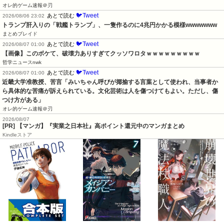
オレ的ゲーム速報＠刃
🐦Tweet
あとで読む
2026/08/06 23:02
トランプ肝入りの「戦艦トランプ」、一隻作るのに4兆円かかる模様wwwwwww
まとめブレイド
🐦Tweet
あとで読む
2026/08/07 01:00
【画像】このボケて、破壊力ありすぎてクッソワロタｗｗｗｗｗｗｗｗｗ
哲学ニュースnwk
🐦Tweet
あとで読む
2026/08/07 01:00
近畿大学准教授、苦言「みいちゃん呼びが揶揄する言葉として使われ、当事者か
ら具体的な苦痛が訴えられている。文化芸術は人を傷つけてもよい。ただし、傷
つけ方がある」
オレ的ゲーム速報＠刃
2026/08/07
[PR] 【マンガ】『実業之日本社』高ポイント還元中のマンガまとめ
Kindleストア