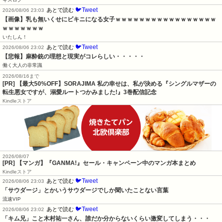
🐦Tweet
あとで読む
2026/08/06 23:03
【画像】乳も無いくせにビキニになる女子ｗｗｗｗｗｗｗｗｗｗｗｗｗｗｗｗｗ
ｗｗｗｗｗｗｗ
いたしん！
🐦Tweet
あとで読む
2026/08/06 23:02
【悲報】麻酔銃の理想と現実がコレらしい・・・・・
働く大人の非常識
2026/08/16まで
[PR] 【最大50%OFF】SORAJIMA 私の幸せは、私が決める『シングルマザーの
転生悪女ですが、溺愛ルートつかみました!』3巻配信記念
Kindleストア
2026/08/07
[PR] 【マンガ】『GANMA!』セール・キャンペーン中のマンガ本まとめ
Kindleストア
🐦Tweet
あとで読む
2026/08/06 23:03
「サウダージ」とかいうサウダージでしか聞いたことない言葉
流速VIP
🐦Tweet
あとで読む
2026/08/06 23:02
「キム兄」こと木村祐一さん、誰だか分からないくらい激変してしまう・・・