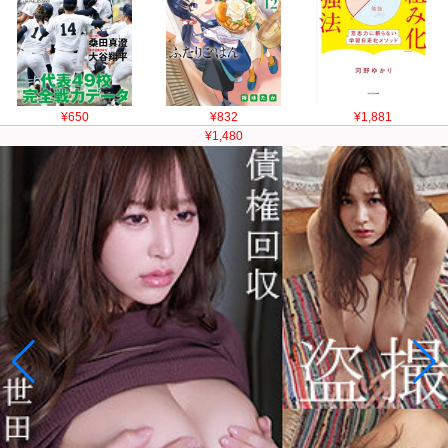
¥650
¥832
¥1,881
¥1,480