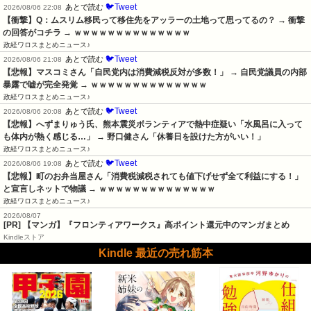
🐦Tweet
あとで読む
2026/08/06 22:08
【衝撃】Q：ムスリム移民って移住先をアッラーの土地って思ってるの？ → 衝撃
の回答がコチラ → ｗｗｗｗｗｗｗｗｗｗｗｗｗｗ
政経ワロスまとめニュース♪
🐦Tweet
あとで読む
2026/08/06 21:08
【悲報】マスコミさん「自民党内は消費減税反対が多数！」 → 自民党議員の内部
暴露で嘘が完全発覚 → ｗｗｗｗｗｗｗｗｗｗｗｗｗｗ
政経ワロスまとめニュース♪
🐦Tweet
あとで読む
2026/08/06 20:08
【悲報】へずまりゅう氏、熊本震災ボランティアで熱中症疑い「水風呂に入って
も体内が熱く感じる…」 → 野口健さん「休養日を設けた方がいい！」
政経ワロスまとめニュース♪
🐦Tweet
あとで読む
2026/08/06 19:08
【悲報】町のお弁当屋さん「消費税減税されても値下げせず全て利益にする！」
と宣言しネットで物議 → ｗｗｗｗｗｗｗｗｗｗｗｗｗｗ
政経ワロスまとめニュース♪
2026/08/07
[PR] 【マンガ】『フロンティアワークス』高ポイント還元中のマンガまとめ
Kindleストア
Kindle 最近の売れ筋本