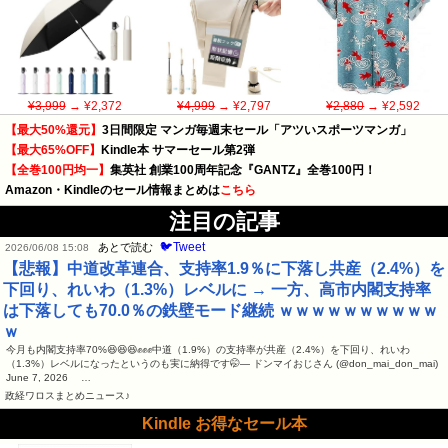
¥3,999
→ ¥2,372
¥4,999
→ ¥2,797
¥2,880
→ ¥2,592
【最大50%還元】
3日間限定 マンガ毎週末セール「アツいスポーツマンガ」
【最大65%OFF】
Kindle本 サマーセール第2弾
【全巻100円均一】
集英社 創業100周年記念『GANTZ』全巻100円！
Amazon・Kindleのセール情報まとめは
こちら
注目の記事
🐦Tweet
あとで読む
2026/06/08 15:08
【悲報】中道改革連合、支持率1.9％に下落し共産（2.4%）を
下回り、れいわ（1.3%）レベルに → 一方、高市内閣支持率
は下落しても70.0％の鉄壁モード継続 ｗｗｗｗｗｗｗｗｗｗ
ｗ
今月も内閣支持率70%😆😆😆✊✊✊中道（1.9%）の支持率が共産（2.4%）を下回り、れいわ
（1.3%）レベルになったというのも実に納得です🤭— ドンマイおじさん (@don_mai_don_mai)
June 7, 2026 …
政経ワロスまとめニュース♪
Kindle お得なセール本