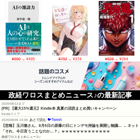
¥990
→ ¥495
¥792
→ ¥374
¥528
→ ¥264
政経ワロスまとめニュース♪の最新記事
2026/08/13まで
[PR]
【最大15%還元】Kindle本 真夏の涼読まとめ買いキャンペーン
Kindleストア
🐦Tweet
あとで読む
2026/08/06 23:08
【悲報】玉川徹さん、8月6日の原爆の日にトンデモ持論を展開し物議… → ネット
「それ、今日言うことなのか…？」ｗｗｗｗｗｗｗｗｗｗｗｗｗ
政経ワロスまとめニュース♪