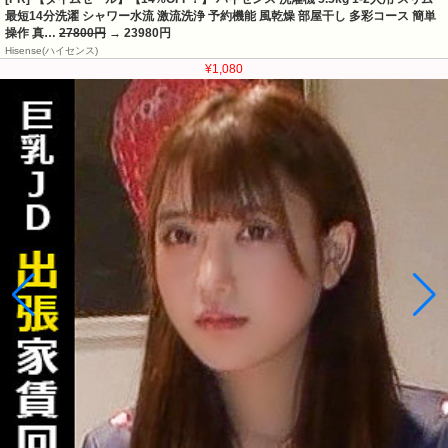
最短14分洗濯 シャワー水流 激流洗浄 予約機能 風乾燥 部屋干し 多彩コース 簡単
操作 真…
27800円
→ 23980円
Hisense(ハイセンス)
¥1,080