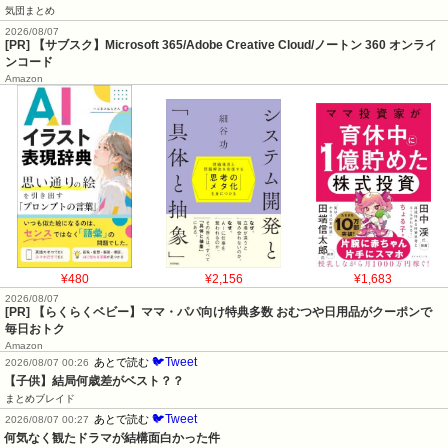
気団まとめ
2026/08/07
[PR] 【サブスク】Microsoft 365/Adobe Creative Cloud/ノートン 360 オンライ
ンコード
Amazon
¥480
¥2,156
¥1,683
2026/08/07
[PR] 【らくらくベビー】ママ・パパ向け特典多数 おむつや日用品がクーポンで
毎日おトク
Amazon
🐦Tweet
あとで読む
2026/08/07 00:26
【子供】結局何歳差がベスト？？
まとめブレイド
🐦Tweet
あとで読む
2026/08/07 00:27
何気なく観たドラマが結構面白かった件