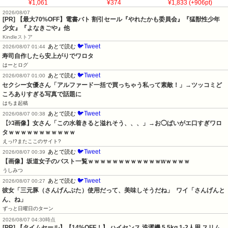
¥1,061
¥374
¥1,833 (+906pt)
2026/08/07
[PR]
【最大70%OFF】電書バト 割引セール『やれたかも委員会』『猛獣性少年
少女』『よなきごや』他
Kindleストア
🐦Tweet
あとで読む
2026/08/07 01:44
寿司自作したら安上がりでワロタ
はーとログ
🐦Tweet
あとで読む
2026/08/07 01:00
セクシー女優さん「アルファード一括で買っちゃう私って素敵！」→ツッコミど
ころありすぎる写真で話題に
はちま起稿
🐦Tweet
あとで読む
2026/08/07 00:38
【ｼｺ画像】女さん「この水着きると溢れそう、、、」→お◯ぱいがエ口すぎワロ
タｗｗｗｗｗｗｗｗｗｗｗ
えっ!?またここのサイト?
🐦Tweet
あとで読む
2026/08/07 00:39
【画像】坂道女子のバスト一覧ｗｗｗｗｗｗｗｗｗｗｗｗwｗｗｗｗ
うしみつ
🐦Tweet
あとで読む
2026/08/07 00:27
彼女「三元豚（さんげんぶた）使用だって、美味しそうだね」  ワイ「さんげんと
ん、ね」
ずっと日曜日のターン
2026/08/07 04:30時点
[PR] 【タイムセール】【14%OFF！】 ハイセンス 洗濯機 5.5kg 1-2人用 スリム