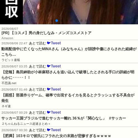
2026/08/07
[PR] 【コスメ】男の身だしなみ・メンズコスメストア
Amazon
🐦Tweet
あとで読む
2026/08/06 22:47
動画配信中に亡くなったMINAさん（みなちゃん）が誹謗中傷にさらされた経緯が
こちら…
ラビット速報
🐦Tweet
あとで読む
2026/08/07 03:35
【悲報】島田紳助が小林麻耶さんを追い込んで破壊したとされる手口の詳細が明
らかに･･････！！
不思議.net
🐦Tweet
あとで読む
2026/08/07 01:46
【困惑】部屋作りゲーム、確率で出現するイカを見るとクラッシュする不具合が
発生
ネギ速
🐦Tweet
あとで読む
2026/08/07 00:29
サッカー王国ブラジルで進むサッカー離れ 36％が「関心なし」   #サッカー
２ちゃんねるニュース超速まとめ＋
🐦Tweet
あとで読む
2026/08/07 00:30
【肥満】103キロで彼氏にフラれた女の末路が悲惨すぎるｗｗｗｗ