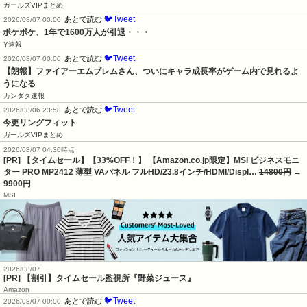
ガールズVIPまとめ
🐦Tweet
あとで読む
2026/08/07 00:00
ポケポケ、1年で1600万人が引退・・・
Y速報
🐦Tweet
あとで読む
2026/08/07 00:00
【朗報】ファイアーエムブレムさん、ついにキャラ成長率がゲーム内で見れるよ
うになる
カンダタ速報
🐦Tweet
あとで読む
2026/08/06 23:58
今更リングフィット
ガールズVIPまとめ
2026/08/07 04:30時点
[PR] 【タイムセール】【33%OFF！】 【Amazon.co.jp限定】MSI ビジネスモニ
ター PRO MP2412 薄型 VAパネル フルHD/23.8インチ/HDMI/Displ…
14800円
→
9900円
MSI
2026/08/07
[PR] 【割引】タイムセール監視所『野菜ジュース』
Amazon
🐦Tweet
あとで読む
2026/08/07 00:00