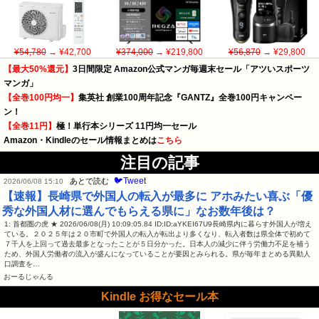
¥54,780
→ ¥42,700
¥374,000
→ ¥219,800
¥56,870
→ ¥29,800
【最大50%還元】
3日間限定 Amazon公式マンガ毎週末セール「アツいスポーツ
マンガ」
【全巻100円均一】
集英社 創業100周年記念『GANTZ』全巻100円キャンペー
ン！
【全巻11円】
極！単行本シリーズ 11円均一セール
Amazon・Kindleのセール情報まとめは
こちら
注目の記事
🐦Tweet
あとで読む
2026/06/08 15:10
【速報】長崎県で外国人の転入が最多に アホみたい喜ぶ「優
秀な外国人材に選んでもらえる県に」なお数年後は？
1: 首都圏の虎 ★ 2026/06/08(月) 10:09:05.84 ID:ID:aYKEI67U9長崎県内に暮らす外国人が増え
ている。２０２５年は２０市町で外国人の転入が転出より多くなり、転入者数は県全体で初めて
７千人を上回って過去最多となったことが５日分かった。日本人の減少に伴う労働力不足を補う
ため、外国人労働者の流入が盛んになっていることが要因とみられる。県が毎年まとめる異動人
口調査を…
おーるじゃんる
Kindle お得なセール本