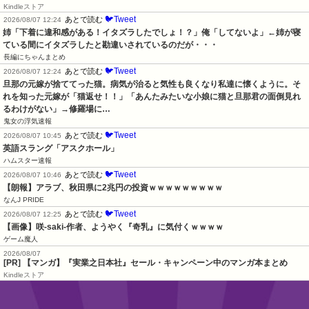
Kindleストア
🐦Tweet
あとで読む
2026/08/07 12:24
姉「下着に違和感がある！イタズラしたでしょ！？」俺「してないよ」←姉が寝
ている間にイタズラしたと勘違いされているのだが・・・
長編にちゃんまとめ
🐦Tweet
あとで読む
2026/08/07 12:24
旦那の元嫁が捨ててった猫。病気が治ると気性も良くなり私達に懐くように。そ
れを知った元嫁が「猫返せ！！」「あんたみたいな小娘に猫と旦那君の面倒見れ
るわけがない」→修羅場に…
鬼女の浮気速報
🐦Tweet
あとで読む
2026/08/07 10:45
英語スラング「アスクホール」
ハムスター速報
🐦Tweet
あとで読む
2026/08/07 10:46
【朗報】アラブ、秋田県に2兆円の投資ｗｗｗｗｗｗｗｗｗ
なんJ PRIDE
🐦Tweet
あとで読む
2026/08/07 12:25
【画像】咲-saki-作者、ようやく『奇乳』に気付くｗｗｗｗ
ゲーム魔人
2026/08/07
[PR] 【マンガ】『実業之日本社』セール・キャンペーン中のマンガ本まとめ
Kindleストア