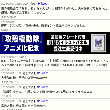
🐦Tweet
あとで読む
2026/08/07 12:15
園の運動会で「みれいあ」ちゃんという名前の子がいた。漢字を教えてもらった
瞬間、思わず二度見してしまい…
鬼女の宅配便
2026/08/07
[PR] 【マンガ】『GANMA!』高ポイント還元中のマンガまとめ
Kindleストア
2026/08/07 15:30時点
[PR] 【タイムセール】【43%OFF！】 対応 iPhone 11 / iPhone XR ガラスフィル
ム iPhone 11ガイド枠付き 6.1インチ 指紋防止 SENXLL-11G0…
999円
→ 569円
seninhi
🐦Tweet
あとで読む
2026/08/07 11:39
大卒初任給、平均27.1万wwwwww
まとめブレイド
🐦Tweet
あとで読む
2026/08/07 11:39
【悲報】女さん、生理の匂いを嗅ぎ分けられる男にイライラ⇒ｗｗｗ
うしみつ
🐦Tweet
あとで読む
2026/08/07 11:39
宗教と推し活は同じだと言われた。