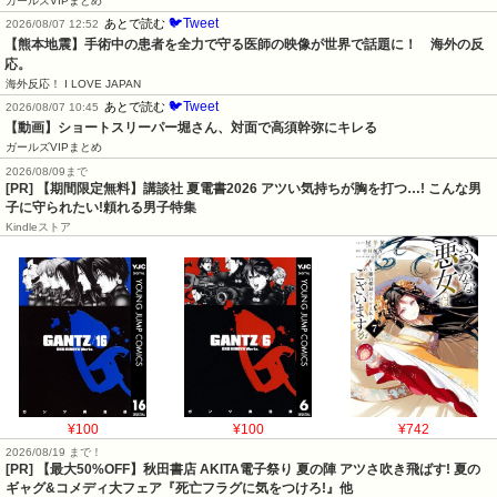
ガールズVIPまとめ
🐦Tweet
あとで読む
2026/08/07 12:52
【熊本地震】手術中の患者を全力で守る医師の映像が世界で話題に！　海外の反
応。
海外反応！ I LOVE JAPAN
🐦Tweet
あとで読む
2026/08/07 10:45
【動画】ショートスリーパー堀さん、対面で高須幹弥にキレる
ガールズVIPまとめ
2026/08/09まで
[PR] 【期間限定無料】講談社 夏電書2026 アツい気持ちが胸を打つ…! こんな男
子に守られたい!頼れる男子特集
Kindleストア
¥100
¥100
¥742
2026/08/19 まで！
[PR] 【最大50%OFF】秋田書店 AKITA電子祭り 夏の陣 アツさ吹き飛ばす! 夏の
ギャグ&コメディ大フェア『死亡フラグに気をつけろ!』他