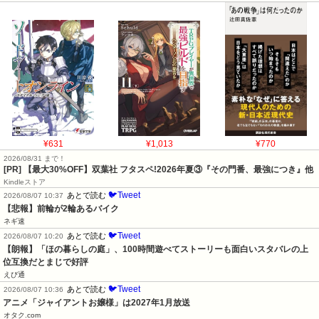
¥631
¥1,013
¥770
2026/08/31 まで！
[PR] 【最大30%OFF】双葉社 フタスペ!2026年夏③『その門番、最強につき』他
Kindleストア
🐦Tweet
あとで読む
2026/08/07 10:37
【悲報】前輪が2輪あるバイク
ネギ速
🐦Tweet
あとで読む
2026/08/07 10:20
【朗報】「ほの暮らしの庭」、100時間遊べてストーリーも面白いスタバレの上
位互換だとまじで好評
えび通
🐦Tweet
あとで読む
2026/08/07 10:36
アニメ「ジャイアントお嬢様」は2027年1月放送
オタク.com