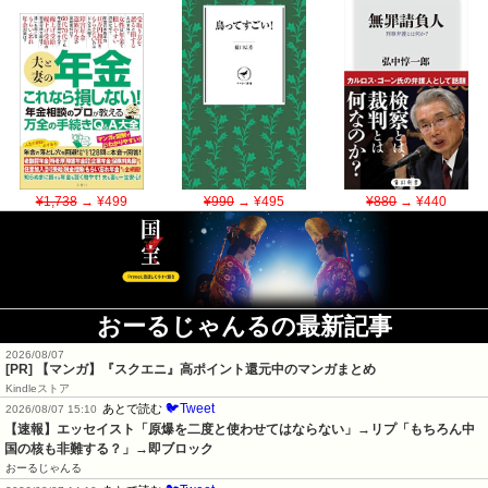
¥1,738
→ ¥499
¥990
→ ¥495
¥880
→ ¥440
おーるじゃんるの最新記事
2026/08/07
[PR] 【マンガ】『スクエニ』高ポイント還元中のマンガまとめ
Kindleストア
🐦Tweet
あとで読む
2026/08/07 15:10
【速報】エッセイスト「原爆を二度と使わせてはならない」→リプ「もちろん中
国の核も非難する？」→即ブロック
おーるじゃんる