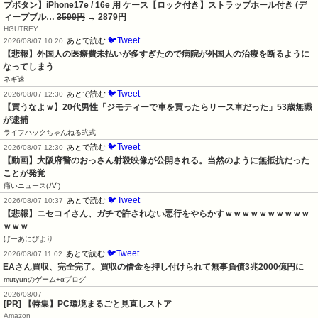
プボタン】iPhone17e / 16e 用 ケース【ロック付き】ストラップホール付き (デ
ィープブル…
3599円
→ 2879円
HGUTREY
🐦Tweet
あとで読む
2026/08/07 10:20
【悲報】外国人の医療費未払いが多すぎたので病院が外国人の治療を断るように
なってしまう
ネギ速
🐦Tweet
あとで読む
2026/08/07 12:30
【買うなよｗ】20代男性「ジモティーで車を買ったらリース車だった」53歳無職
が逮捕
ライフハックちゃんねる弐式
🐦Tweet
あとで読む
2026/08/07 12:30
【動画】大阪府警のおっさん射殺映像が公開される。当然のように無抵抗だった
ことが発覚
痛いニュース(ﾉ∀`)
🐦Tweet
あとで読む
2026/08/07 10:37
【悲報】ニセコイさん、ガチで許されない悪行をやらかすｗｗｗｗｗｗｗｗｗｗ
ｗｗｗ
げーあにびより
🐦Tweet
あとで読む
2026/08/07 11:02
EAさん買収、完全完了。買収の借金を押し付けられて無事負債3兆2000億円に
mutyunのゲーム+αブログ
2026/08/07
[PR] 【特集】PC環境まるごと見直しストア
Amazon