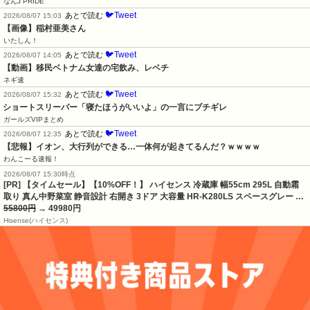
なんJ PRIDE
🐦Tweet
あとで読む
2026/08/07 15:03
【画像】稲村亜美さん
いたしん！
🐦Tweet
あとで読む
2026/08/07 14:05
【動画】移民ベトナム女達の宅飲み、レベチ
ネギ速
🐦Tweet
あとで読む
2026/08/07 15:32
ショートスリーパー「寝たほうがいいよ」の一言にブチギレ
ガールズVIPまとめ
🐦Tweet
あとで読む
2026/08/07 12:35
【悲報】イオン、大行列ができる…一体何が起きてるんだ？ｗｗｗｗ
わんこーる速報！
2026/08/07 15:30時点
[PR] 【タイムセール】【10%OFF！】 ハイセンス 冷蔵庫 幅55cm 295L 自動霜
取り 真ん中野菜室 静音設計 右開き 3ドア 大容量 HR-K280LS スペースグレー …
55800円
→ 49980円
Hisense(ハイセンス)