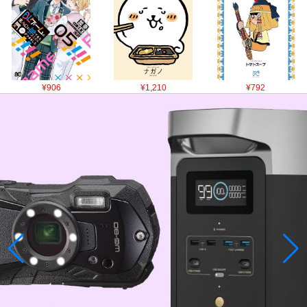
¥906
¥1,210
¥792