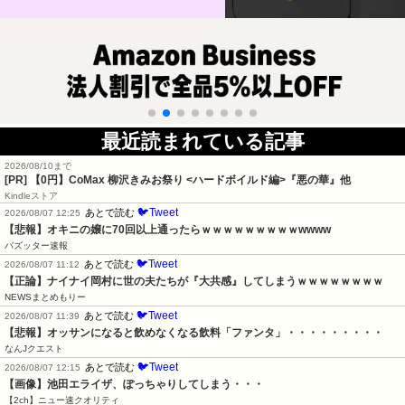
最近読まれている記事
2026/08/10まで
[PR] 【0円】CoMax 柳沢きみお祭り <ハードボイルド編>『悪の華』他
Kindleストア
🐦Tweet
あとで読む
2026/08/07 12:25
【悲報】オキニの嬢に70回以上通ったらｗｗｗｗｗｗｗｗｗwwww
バズッター速報
🐦Tweet
あとで読む
2026/08/07 11:12
【正論】ナイナイ岡村に世の夫たちが『大共感』してしまうｗｗｗｗｗｗｗｗ
NEWSまとめもりー
🐦Tweet
あとで読む
2026/08/07 11:39
【悲報】オッサンになると飲めなくなる飲料「ファンタ」・・・・・・・・・
なんJクエスト
🐦Tweet
あとで読む
2026/08/07 12:15
【画像】池田エライザ、ぽっちゃりしてしまう・・・
【2ch】ニュー速クオリティ