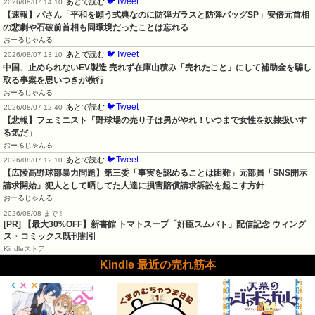
🐦Tweet
あとで読む
2026/08/07 14:10
【速報】パさん「平和を願う式典なのに防弾ガラスと防弾バッグSP」安倍元首相
の悲劇や石破前首相も同環境だったことは忘れる
おーるじゃんる
🐦Tweet
あとで読む
2026/08/07 13:10
中国、止められないEV製造 売れず在庫山積み「売れたこと」にして補助金を騙し
取る事案を思いつきが横行
おーるじゃんる
🐦Tweet
あとで読む
2026/08/07 12:40
【悲報】フェミニスト「野球場の売り子は男がやれ！いつまで女性を奴隷扱いす
る気だ」
おーるじゃんる
🐦Tweet
あとで読む
2026/08/07 12:10
【広陵高野球部暴力問題】第三委「事実を認めることは困難」元部員「SNS開示
請求開始」犯人として晒してた人達に損害賠償請求訴訟を起こす方針
おーるじゃんる
2026/08/08 まで！
[PR] 【最大30%OFF】新書館 トマトスープ「奸臣スムバト」配信記念 ウィング
ス・コミックス既刊割引
Kindleストア
Kindle 最近の売れ筋本