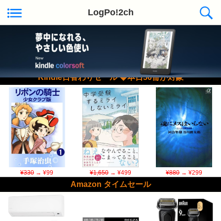
LogPo!2ch
Kindle日替わりセール ◆本日50冊が対象
¥330
→ ¥99
¥1,650
→ ¥499
¥880
→ ¥299
Amazon タイムセール