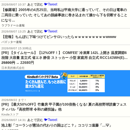
🐦Tweet
あとで読む
2026/08/07 10:37
【修羅場】2005年の4月25日、当時私は甲南大学に通っていて、その日は電車の
二両目に乗っていた そしてあの脱線事故に巻き込まれて膝から下を切断すること
になり…
ラブラドール速報
🐦Tweet
あとで読む
2026/08/07 13:25
【悲報】ちんぽに下味つけてピンサロいったらｗｗｗｗｗｗｗｗｗwwww
バズッター速報
2026/08/07 15:30時点
[PR] 【タイムセール】【12%OFF！】 COMFEE' 冷凍庫 142L 上開き 温度調節6
段階 大容量 直立式 省エネ 静音 ストッカー 小型 家庭用 自立式 RCC143WH(E)…
25800円
→ 22680円
日本美的株式会社
2026/08/22 まで！
[PR] 【最大50%OFF】竹書房 甲子園が100倍熱くなる! 夏の高校野球読書フェス
ティバル『高校野球 令和の継投論』他
Kindleストア
🐦Tweet
あとで読む
2026/08/07 14:31
池上彰「コーランが憲法の代わりの国はどこ？」ココリコ遠藤「…💡」