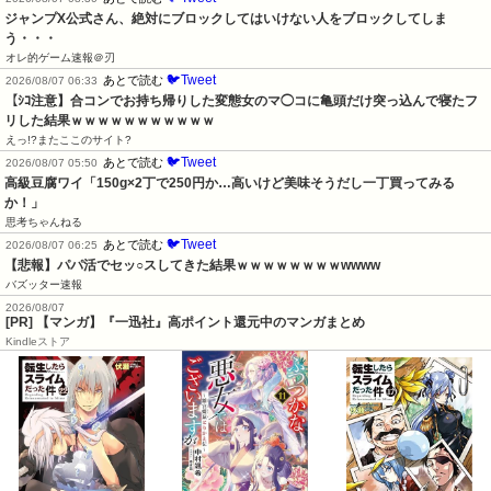
ジャンプX公式さん、絶対にブロックしてはいけない人をブロックしてしま
う・・・
オレ的ゲーム速報＠刃
🐦Tweet
あとで読む
2026/08/07 06:33
【ｼｺ注意】合コンでお持ち帰りした変態女のマ◯コに亀頭だけ突っ込んで寝たフ
リした結果ｗｗｗｗｗｗｗｗｗｗｗ
えっ!?またここのサイト?
🐦Tweet
あとで読む
2026/08/07 05:50
高級豆腐ワイ「150g×2丁で250円か…高いけど美味そうだし一丁買ってみる
か！」
思考ちゃんねる
🐦Tweet
あとで読む
2026/08/07 06:25
【悲報】パパ活でセッ○スしてきた結果ｗｗｗｗｗｗｗｗwwww
バズッター速報
2026/08/07
[PR] 【マンガ】『一迅社』高ポイント還元中のマンガまとめ
Kindleストア