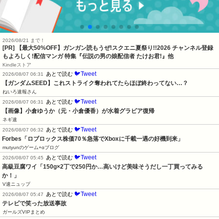
2026/08/21 まで！
[PR] 【最大50%OFF】ガンガン読もうぜ!スクエニ夏祭り!!2026 チャンネル登録
もよろしく!配信マンガ 特集『伝説の男の娘配信者 たけお君!』他
Kindleストア
🐦Tweet
あとで読む
2026/08/07 06:31
【ガンダムSEED】これストライク奪われてたらほぼ終わってない…？
ねいろ速報さん
🐦Tweet
あとで読む
2026/08/07 06:31
【画像】小倉ゆうか（元・小倉優香）が水着グラビア復帰
ネギ速
🐦Tweet
あとで読む
2026/08/07 06:32
Forbes「ロブロックス株価70％急落でXboxに千載一遇の好機到来」
mutyunのゲーム+αブログ
🐦Tweet
あとで読む
2026/08/07 05:45
高級豆腐ワイ「150g×2丁で250円か…高いけど美味そうだし一丁買ってみる
か！」
V速ニュップ
🐦Tweet
あとで読む
2026/08/07 05:47
テレビで笑った放送事故
ガールズVIPまとめ