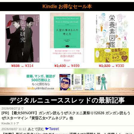
Kindle お得なセール本
¥836
→ ¥314
¥1,430
→ ¥499
¥1,320
→ ¥330
デジタルニューススレッドの最新記事
2026/08/27まで
[PR]
【最大50%OFF】ガンガン読もうぜ!スクエニ夏祭り!!2026 ガンガン読もう
ぜ!スターマイン『黄昏乙女×アムネジア』他
Kindleストア
🐦Tweet
あとで読む
2026/08/07 11:12