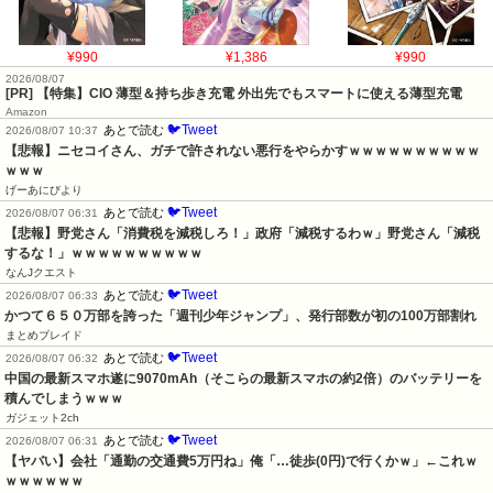
¥990
¥1,386
¥990
2026/08/07
[PR] 【特集】CIO 薄型＆持ち歩き充電 外出先でもスマートに使える薄型充電
Amazon
🐦Tweet
あとで読む
2026/08/07 10:37
【悲報】ニセコイさん、ガチで許されない悪行をやらかすｗｗｗｗｗｗｗｗｗｗ
ｗｗｗ
げーあにびより
🐦Tweet
あとで読む
2026/08/07 06:31
【悲報】野党さん「消費税を減税しろ！」政府「減税するわｗ」野党さん「減税
するな！」ｗｗｗｗｗｗｗｗｗｗ
なんJクエスト
🐦Tweet
あとで読む
2026/08/07 06:33
かつて６５０万部を誇った「週刊少年ジャンプ」、発行部数が初の100万部割れ
まとめブレイド
🐦Tweet
あとで読む
2026/08/07 06:32
中国の最新スマホ遂に9070mAh（そこらの最新スマホの約2倍）のバッテリーを
積んでしまうｗｗｗ
ガジェット2ch
🐦Tweet
あとで読む
2026/08/07 06:31
【ヤバい】会社「通勤の交通費5万円ね」俺「…徒歩(0円)で行くかｗ」←これｗ
ｗｗｗｗｗｗ