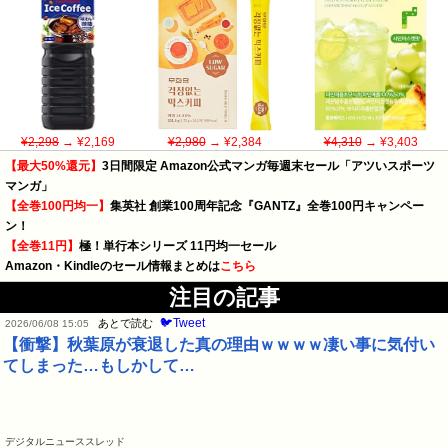
¥2,298
→ ¥2,169
¥2,980
→ ¥2,384
¥4,310
→ ¥3,403
【最大50%還元】
3日間限定 Amazon公式マンガ毎週末セール「アツいスポーツ
マンガ」
【全巻100円均一】
集英社 創業100周年記念『GANTZ』全巻100円キャンペー
ン！
【全巻11円】
極！単行本シリーズ 11円均一セール
Amazon・Kindleのセール情報まとめは
こちら
注目の記事
🐦Tweet
あとで読む
2026/06/08 15:05
【衝撃】秋葉原が衰退した真の理由ｗｗｗｗ凄い事に気付い
てしまった…もしかして…
デジタルニューススレッド