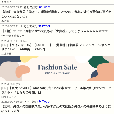
キスログ
🐦Tweet
あとで読む
2026/08/07 05:47
【悲報】東京都民「助けて。通勤時間減らしたいのに都心の近くが最低10万払わ
ないと住めないの」
ネギ速
🐦Tweet
あとで読む
2026/08/07 11:12
【正論】ナイナイ岡村に世の夫たちが『大共感』してしまうｗｗｗｗｗｗｗｗ
NEWSまとめもりー
2026/08/07 11:30時点
[PR] 【タイムセール】【6%OFF！】 三井農林 日東紅茶 ノンアルコール サング
リア 1L×6 …
3128円
→ 2945円
三井農林
2026/08/20 まで！
[PR]
【最大65%OFF】Amazon公式 Kindle本 サマーセール第2弾（#マンガ・ア
ダルト）『となりの母娘』他
Kindleストア
🐦Tweet
あとで読む
2026/08/07 10:20
【悲報】外国人の医療費未払いが多すぎたので病院が外国人の治療を断るように
なってしまう