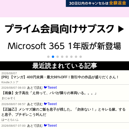
最近読まれている記事
2026/08/07
[PR] 【マンガ】400円未満・最大98%OFF！割引中の作品が盛りだくさん！
Kindleストア
🐦Tweet
あとで読む
2026/08/07 08:03
【画像】女子高生「え待って、パパが隣りの車両いる。。。」
まにゅそく
🐦Tweet
あとで読む
2026/08/07 08:57
【正論乙】メシマズ嫁のご飯を息子が残した。「勿体ない！」とキレる嫁。する
と息子、ブチギレこう叫んだ
はーとらいふ
🐦Tweet
あとで読む
2026/08/07 07:00