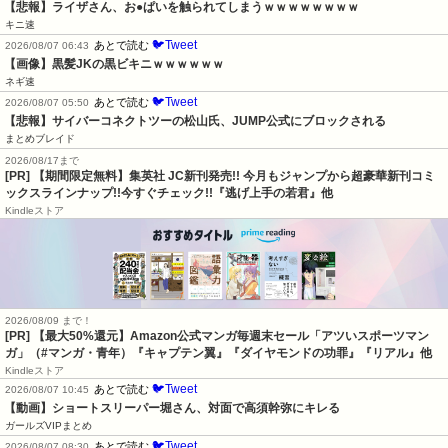
【悲報】ライザさん、お●ぱいを触られてしまうｗｗｗｗｗｗｗｗ
キニ速
🐦Tweet
あとで読む
2026/08/07 06:43
【画像】黒髪JKの黒ビキニｗｗｗｗｗｗ
ネギ速
🐦Tweet
あとで読む
2026/08/07 05:50
【悲報】サイバーコネクトツーの松山氏、JUMP公式にブロックされる
まとめブレイド
2026/08/17まで
[PR] 【期間限定無料】集英社 JC新刊発売!! 今月もジャンプから超豪華新刊コミ
ックスラインナップ!!今すぐチェック!!『逃げ上手の若君』他
Kindleストア
2026/08/09 まで！
[PR]
【最大50%還元】Amazon公式マンガ毎週末セール「アツいスポーツマン
ガ」（#マンガ・青年）『キャプテン翼』『ダイヤモンドの功罪』『リアル』他
Kindleストア
🐦Tweet
あとで読む
2026/08/07 10:45
【動画】ショートスリーパー堀さん、対面で高須幹弥にキレる
ガールズVIPまとめ
🐦Tweet
あとで読む
2026/08/07 08:30