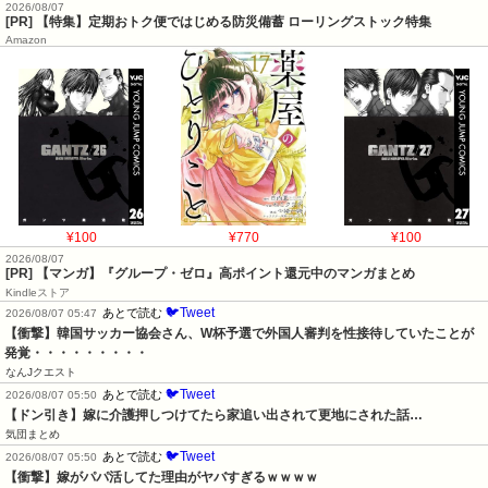
2026/08/07
[PR] 【特集】定期おトク便ではじめる防災備蓄 ローリングストック特集
Amazon
¥100
¥770
¥100
2026/08/07
[PR] 【マンガ】『グループ・ゼロ』高ポイント還元中のマンガまとめ
Kindleストア
🐦Tweet
あとで読む
2026/08/07 05:47
【衝撃】韓国サッカー協会さん、W杯予選で外国人審判を性接待していたことが
発覚・・・・・・・・・
なんJクエスト
🐦Tweet
あとで読む
2026/08/07 05:50
【ドン引き】嫁に介護押しつけてたら家追い出されて更地にされた話…
気団まとめ
🐦Tweet
あとで読む
2026/08/07 05:50
【衝撃】嫁がパパ活してた理由がヤバすぎるｗｗｗｗ