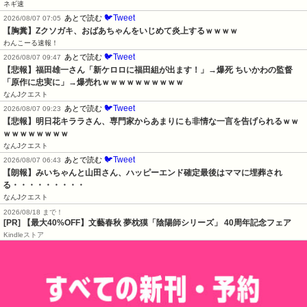
ネギ速
🐦Tweet
あとで読む
2026/08/07 07:05
【胸糞】Zクソガキ、おばあちゃんをいじめて炎上するｗｗｗｗ
わんこーる速報！
🐦Tweet
あとで読む
2026/08/07 09:47
【悲報】福田雄一さん「新ケロロに福田組が出ます！」→爆死 ちいかわの監督
「原作に忠実に」→爆売れｗｗｗｗｗｗｗｗｗｗ
なんJクエスト
🐦Tweet
あとで読む
2026/08/07 09:23
【悲報】明日花キララさん、専門家からあまりにも非情な一言を告げられるｗｗ
ｗｗｗｗｗｗｗｗ
なんJクエスト
🐦Tweet
あとで読む
2026/08/07 06:43
【朗報】みいちゃんと山田さん、ハッピーエンド確定最後はママに埋葬され
る・・・・・・・・・
なんJクエスト
2026/08/18 まで！
[PR] 【最大40%OFF】文藝春秋 夢枕獏「陰陽師シリーズ」 40周年記念フェア
Kindleストア