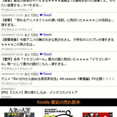
【衝撃】最近の若者がヤバすぎるｗｗｗｗ退職まで2週間を切った後輩くん、やり
たい放題する…ヤバすぎる…
デジタルニューススレッド
🐦Tweet
あとで読む
2026/08/07 10:23
【衝撃】「売れるアニメタイトルの凄い法則」に気付いたｗｗｗｗこの法則は…
凄すぎる…
デジタルニューススレッド
🐦Tweet
あとで読む
2026/08/07 09:50
【衝撃画像】今期アニメの胸の大きな美少女さん、小学生のコスプレが凄すぎる
ｗｗｗｗこの美少女は…
デジタルニューススレッド
🐦Tweet
あとで読む
2026/08/07 08:00
【驚愕】名作『ドラゴンボール』最大の謎に気付いたｗｗｗｗ『ドラゴンボー
ル』唯一にして最大の謎がこちら…凄すぎる…
デジタルニューススレッド
🐦Tweet
あとで読む
2026/08/07 07:30
アニメ『Re:ゼロから始める異世界生活』4th season《奪還編》PV公開！！！！
デジタルニューススレッド
2026/08/07
[PR] 【コスメ】男の身だしなみ・メンズコスメストア
Amazon
Kindle 最近の売れ筋本