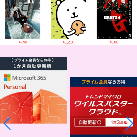
¥759
¥1,210
¥100