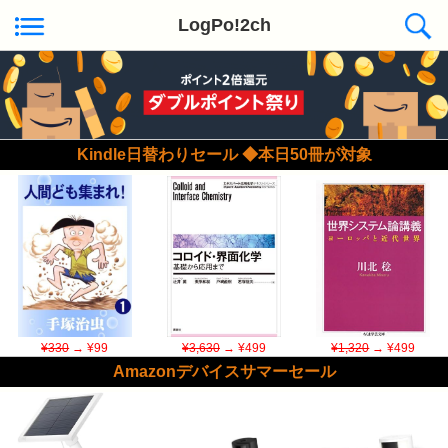
LogPo!2ch
Kindle日替わりセール ◆本日50冊が対象
¥330
→ ¥99
¥3,630
→ ¥499
¥1,320
→ ¥499
Amazonデバイスサマーセール