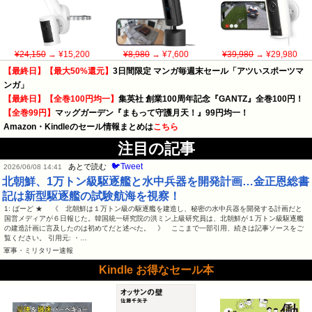
¥24,150
→ ¥15,200
¥8,980
→ ¥7,600
¥39,980
→ ¥29,980
【最終日】【最大50%還元】
3日間限定 マンガ毎週末セール「アツいスポーツマ
ンガ」
【最終日】【全巻100円均一】
集英社 創業100周年記念『GANTZ』全巻100円！
【全巻99円】
マッグガーデン『まもって守護月天！』99円均一！
Amazon・Kindleのセール情報まとめは
こちら
注目の記事
🐦Tweet
あとで読む
2026/06/08 14:41
北朝鮮、1万トン級駆逐艦と水中兵器を開発計画…金正恩総書
記は新型駆逐艦の試験航海を視察！
1: ばーど ★ 《 北朝鮮は１万トン級の駆逐艦‌を建造し、秘密の水中兵器⁠を開発する計画だと
国営メディアが６日報じた。韓国統一​研究院の洪ミン上級研究員は、北朝鮮が１万トン‌級駆逐艦
の建造計画に言及したのは初めてだと述‌べた。 》 ここまで一部引用、続きは記事ソースをご
覧ください。 引用元: ・…
軍事・ミリタリー速報
Kindle お得なセール本