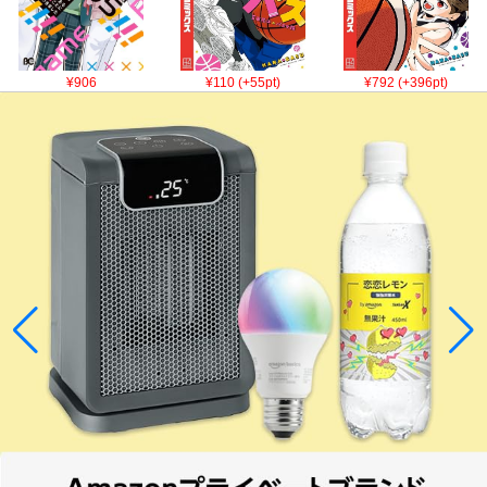
¥906
¥110 (+55pt)
¥792 (+396pt)