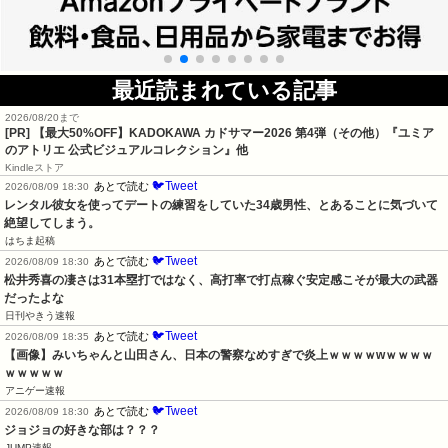
最近読まれている記事
2026/08/20まで
[PR]
【最大50%OFF】KADOKAWA カドサマー2026 第4弾（その他）『ユミア
のアトリエ 公式ビジュアルコレクション』他
Kindleストア
🐦Tweet
あとで読む
2026/08/09 18:30
レンタル彼女を使ってデートの練習をしていた34歳男性、とあることに気づいて
絶望してしまう。
はちま起稿
🐦Tweet
あとで読む
2026/08/09 18:30
松井秀喜の凄さは31本塁打ではなく、高打率で打点稼ぐ安定感こそが最大の武器
だったよな
日刊やきう速報
🐦Tweet
あとで読む
2026/08/09 18:35
【画像】みいちゃんと山田さん、日本の警察なめすぎで炎上ｗｗｗｗwｗｗｗｗ
ｗｗｗｗｗ
アニゲー速報
🐦Tweet
あとで読む
2026/08/09 18:30
ジョジョの好きな部は？？？
JUMP速報