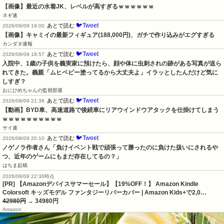
【画像】最近の水着JK、レベルが高すぎるｗｗｗｗｗｗ
ネギ速
🐦Tweet
あとで読む
2026/08/09 19:00
【画像】キャミイの最新フィギュア(188,000円)、ガチで作り込みがエグすぎる
カンダタ速報
🐦Tweet
あとで読む
2026/08/09 18:57
入院中、1歳の子供を義実家に預けたら、顔や体に虫刺されの跡がある写真が送ら
れてきた。義親「ムヒベビー塗ってるから大丈夫よ」イラッとしたんだけど気に
しすぎ？
おにひめちゃんの監視部屋
🐦Tweet
あとで読む
2026/08/09 21:38
【動画】BYD車、高速道路で後続車にリアウインドウアタックを仕掛けてしまう
ｗｗｗｗｗｗｗｗｗｗ
サイ速
🐦Tweet
あとで読む
2026/08/09 20:10
ノゲノラ作者さん「負けイベント戦で頑張って勝ったのに負けた扱いにされるや
つ、近年のゲームにもまだ存在してるの？」
はちま起稿
2026/08/09 22:30時点
[PR] 【Amazonデバイスサマーセール】【19%OFF！】 Amazon Kindle
Colorsoft キッズモデル ファンタジーリバーカバー | Amazon Kids+で2,0…
42980円
→ 34980円
Amazon