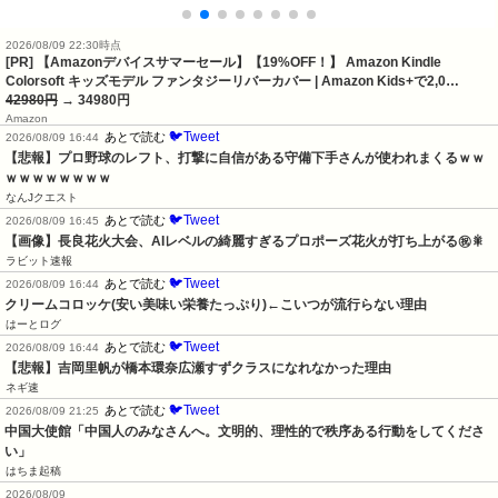
2026/08/09 22:30時点
[PR] 【Amazonデバイスサマーセール】【19%OFF！】 Amazon Kindle
Colorsoft キッズモデル ファンタジーリバーカバー | Amazon Kids+で2,0…
42980円
→ 34980円
Amazon
🐦Tweet
あとで読む
2026/08/09 16:44
【悲報】プロ野球のレフト、打撃に自信がある守備下手さんが使われまくるｗｗ
ｗｗｗｗｗｗｗｗ
なんJクエスト
🐦Tweet
あとで読む
2026/08/09 16:45
【画像】長良花火大会、AIレベルの綺麗すぎるプロポーズ花火が打ち上がる㊗🎇
ラビット速報
🐦Tweet
あとで読む
2026/08/09 16:44
クリームコロッケ(安い美味い栄養たっぷり)←こいつが流行らない理由
はーとログ
🐦Tweet
あとで読む
2026/08/09 16:44
【悲報】吉岡里帆が橋本環奈広瀬すずクラスになれなかった理由
ネギ速
🐦Tweet
あとで読む
2026/08/09 21:25
中国大使館「中国人のみなさんへ。文明的、理性的で秩序ある行動をしてくださ
い」
はちま起稿
2026/08/09