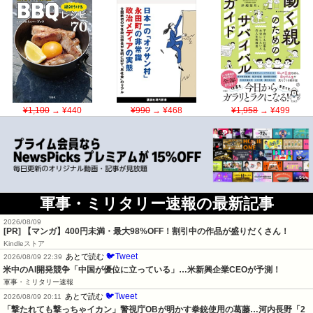
¥1,100
→ ¥440
¥990
→ ¥468
¥1,958
→ ¥499
軍事・ミリタリー速報の最新記事
2026/08/09
[PR] 【マンガ】400円未満・最大98%OFF！割引中の作品が盛りだくさん！
Kindleストア
🐦Tweet
あとで読む
2026/08/09 22:39
米中のAI開発競争「中国が優位に立っている」…米新興企業CEOが予測！
軍事・ミリタリー速報
🐦Tweet
あとで読む
2026/08/09 20:11
「撃たれても撃っちゃイカン」警視庁OBが明かす拳銃使用の葛藤…河内長野「2