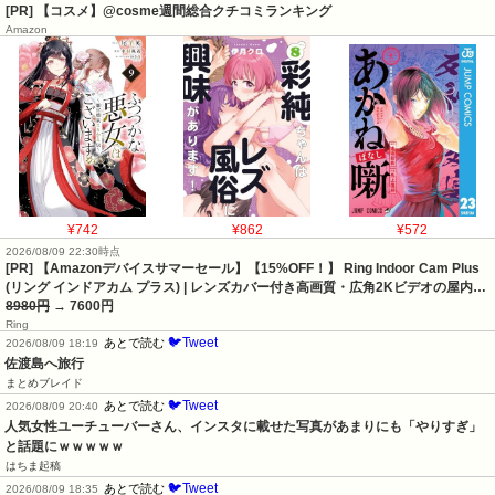
[PR] 【コスメ】@cosme週間総合クチコミランキング
Amazon
¥742
¥862
¥572
2026/08/09 22:30時点
[PR] 【Amazonデバイスサマーセール】【15%OFF！】 Ring Indoor Cam Plus
(リング インドアカム プラス) | レンズカバー付き高画質・広角2Kビデオの屋内…
8980円
→ 7600円
Ring
🐦Tweet
あとで読む
2026/08/09 18:19
佐渡島へ旅行
まとめブレイド
🐦Tweet
あとで読む
2026/08/09 20:40
人気女性ユーチューバーさん、インスタに載せた写真があまりにも「やりすぎ」
と話題にｗｗｗｗｗ
はちま起稿
🐦Tweet
あとで読む
2026/08/09 18:35