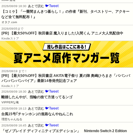
🐦Tweet
あとで読む
2026/08/09 18:30
【コミケ】「一畳間まんきつ暮らし！」の作者『新刊、タペストリー、アクキー
など全て無料配布！』
オタク.com
2026/09/05まで
[PR] 【最大50%OFF】秋田書店 魔入りました!入間くん アニメ大人気配信中
Kindleストア
2026/08/19 まで！
[PR] 【最大50%OFF】秋田書店 AKITA電子祭り 夏の陣 奥嶋ひろまさ「ババンバ
バンバンバンパイア」最新14巻発売記念フェア
Kindleストア
🐦Tweet
あとで読む
2026/08/09 18:30
離婚したんやが、指輪の捨て方迷ってるンゴ
VIPPERな俺
🐦Tweet
あとで読む
2026/08/09 18:13
台風15号｢チャンホン｣の進路なんやねんこれ
理想ちゃんねる
🐦Tweet
あとで読む
2026/08/09 16:45
「ゼノブレイド ディフィニティブエディション」　Nintendo Switch 2 Edition　