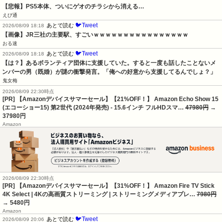
【悲報】PS5本体、ついにゲオのチラシから消える…
えび通
🐦Tweet
あとで読む
2026/08/09 18:18
【画像】JR三社の主要駅、すごいｗｗｗｗｗｗｗｗｗｗｗｗｗｗｗｗ
おる速
🐦Tweet
あとで読む
2026/08/09 18:18
【は？】あるボランティア団体に支援していた。すると一度も話したことないメ
ンバーの男（既婚）が謎の衝撃発言。「俺への好意から支援してるんでしょ？」
鬼女梅
2026/08/09 22:30時点
[PR] 【Amazonデバイスサマーセール】【21%OFF！】 Amazon Echo Show 15
(エコーショー15) 第2世代 (2024年発売) - 15.6インチ フルHDスマ…
47980円
→
37980円
Amazon
2026/08/09 22:30時点
[PR] 【Amazonデバイスサマーセール】【31%OFF！】 Amazon Fire TV Stick
4K Select | 4Kの高画質ストリーミング | ストリーミングメディアプレ…
7980円
→ 5480円
Amazon
🐦Tweet
あとで読む
2026/08/09 20:06