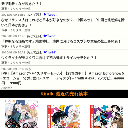
発で射殺」なぜ起きた？！
軍事・ミリタリー速報
🐦Tweet
あとで読む
2026/08/09 18:57
なぜフランス人はこれほど日本が好きなのか？…中国ネット「中国と北朝鮮を除
いて日本が好き」！
軍事・ミリタリー速報
🐦Tweet
あとで読む
2026/08/09 17:43
「神聖なる場所です」靖国神社、境内におけるコスプレや軍装の禁止を発表！
軍事・ミリタリー速報
🐦Tweet
あとで読む
2026/08/09 16:33
ウクライナがモスクワに向けて初の弾道ミサイルを発射か？！
軍事・ミリタリー速報
2026/08/09 22:30時点
[PR] 【Amazonデバイスサマーセール】【23%OFF！】 Amazon Echo Show 5
(エコーショー5) 第3世代 - スマートディスプレイ with Alexa、2メガピ…
12980
円
→ 9980円
Amazon
Kindle 最近の売れ筋本