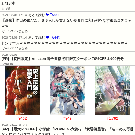
3,713 本
えび通
🐦Tweet
あとで読む
2026/08/09 17:14
【画像】昨日の銀だこ、８８人しか買えない８８円に大行列をなす都民コチラｗ
ｗｗ
ガールズVIPまとめ
🐦Tweet
あとで読む
2026/08/09 17:14
ドジャースｗｗｗｗｗｗｗｗｗｗｗｗｗｗｗｗｗｗｗｗｗｗｗｗｗｗｗｗｗｗ
ガールズVIPまとめ
2026/08/09
[PR] 【初回限定】Amazon 電子書籍 初回限定クーポン 70%OFF 3,000円分
Amazon
¥462
¥949
¥1,782
2026/08/12 まで！
[PR] 【最大61%OFF】小学館 『ROPPEN-六篇-』『黄昏流星群』『らーめん再遊
記』などビッグコミックス新刊フェア!