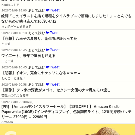
Kindleストア
🐦Tweet
あとで読む
2026/08/09 19:00
絵師「このイラストを描く過程をタイムラプスで動画にしました！」→とんでも
ないものが映り込んで16万いいね
オレ的ゲーム速報＠刃
🐦Tweet
あとで読む
2026/08/09 18:13
【悲報】八王子の夏祭り、衛生管理終わってた
キニ速
🐦Tweet
あとで読む
2026/08/09 16:45
ワイ二ート、来年で還暦を迎える
ふぇー速
🐦Tweet
あとで読む
2026/08/09 16:45
【悲報】イオン、完全にヤケクソになるｗｗｗｗ
わんこーる速報！
🐦Tweet
あとで読む
2026/08/09 20:58
【画像】 テレ東の深夜がスゴイ、セクシー女優のナマ乳をモロ流し
芸能人の気になる噂
2026/08/09 22:30時点
[PR] 【Amazonデバイスサマーセール】【18%OFF！】 Amazon Kindle
Paperwhite (16GB) 7インチディスプレイ、色調調節ライト、12週間持続バッテ
リー…
27980円
→ 22980円
Amazon