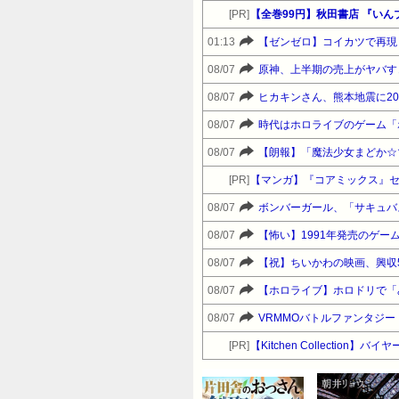
[PR]
【全巻99円】秋田書店 『いん
01:13
【ゼンゼロ】コイカツで再現
08/07
原神、上半期の売上がヤバす
08/07
ヒカキンさん、熊本地震に20
08/07
時代はホロライブのゲーム「
08/07
【朗報】「魔法少女まどか☆
[PR]
【マンガ】『コアミックス』
08/07
ボンバーガール、「サキュバ
08/07
【怖い】1991年発売のゲ
08/07
【祝】ちいかわの映画、興収
08/07
【ホロライブ】ホロドリで「
08/07
VRMMOバトルファンタジー「Des
[PR]
【Kitchen Collect