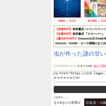
¥880
→ ¥336
¥1,980
→ ¥39
【全巻99円】
秋田書店 ババンババンバ
【全巻99円】
秋田書店 『クローバー』
【最大65%OFF】
Amazon公式 Kind
Amazon・Kindle・セール情報のまと
虫が作った謎の甘い
2026/06/08 14:37
オタク.com
あとで読