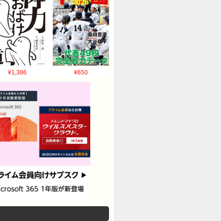
¥1,386
¥650