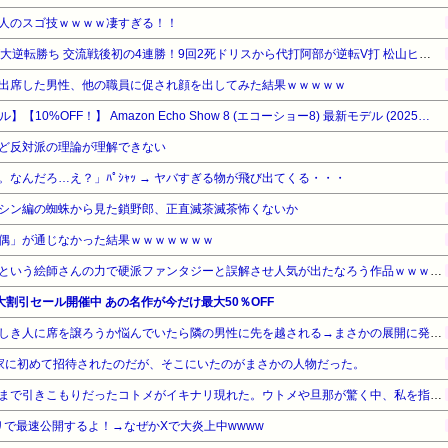
人のスゴ技ｗｗｗｗ凄すぎる！！
【阪神対中日17回戦】中日が大逆転勝ち 交流戦後初の4連勝！9回2死ドリスから代打阿部が逆転V打 松山ヒヤリも20S 髙橋宏5回2失点 佐藤に先制被弾も
出席した男性、他の職員に促され顔を出してみた結果ｗｗｗｗｗ
【Amazonデバイスサマーセール】【10%OFF！】 Amazon Echo Show 8 (エコーショー8) 最新モデル (2025年発売) - シームレスな新デザイン、8.7インチHDディスプレイ with Alexa、空間オーディオ、グラファイト
ど反対派の理論が理解できない
なんだろ…え？」ﾊﾟｼｬｯ → ヤバすぎる物が飛び出てくる・・・
シン編の蜘蛛から見た鎖野郎、正直滅茶滅茶怖くないか
偶」が通じなかった結果ｗｗｗｗｗｗｗ
【衝撃】「オーバーロード」という絵師さんの力で硬派ファンタジーと誤解させ人気が出たなろう作品ｗｗｗｗｗｗｗｗｗｗ
の大割引セール開催中 あの名作が今だけ最大50％OFF
夫さん、電車内で妊婦さんらしき人に席を譲ろうか悩んでいたら隣の男性に先を越される→まさかの展開に発展し、とんでもない空気が漂い始めてしまうｗｗｗｗｗｗ
家に初めて招待されたのだが、そこにいたのがまさかの人物だった。
義実家へ挨拶に伺った時、今まで引きこもりだったコトメがイキナリ現れた。ウトメや旦那が驚く中、私を指さして「お前は呪われてる」と言って結婚を反対してきたｗｗ
リで最速公開するよ！→なぜかXで大炎上中wwww