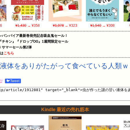
6
¥1,430
→ ¥358
¥1,078
→ ¥323
¥1,540
→ ¥308
ンバンパイア最新巻発売記念吸血鬼セール！
『チキン』『ドロップOG』1週間限定セール
le本 サマーセール第2弾
めは
こちら
液体をありがたがって食べている人類ｗ
む
🐦Tweet
Kindle 最近の売れ筋本