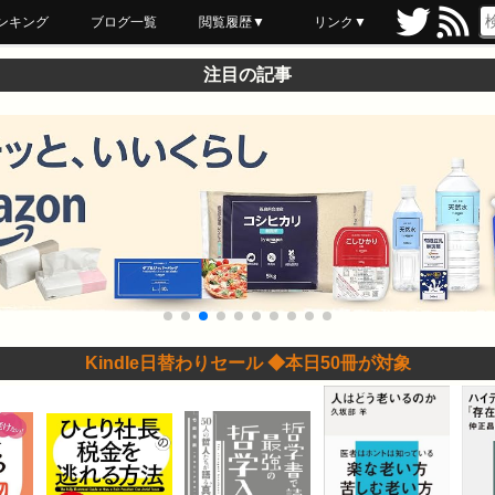
ンキング
ブログ一覧
閲覧履歴▼
リンク▼
ブックマーク
最近読んだ
あとで読む
ネットスーパー
飲食店舗用品
セール情報
注目の記事
Kindle日替わりセール ◆本日50冊が対象