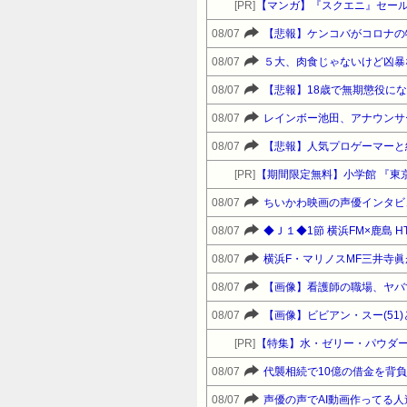
[PR]
【マンガ】『スクエニ』セー
08/07
【悲報】ケンコバがコロナの
08/07
５大、肉食じゃないけど凶暴
08/07
【悲報】18歳で無期懲役に
08/07
レインボー池田、アナウンサ
08/07
【悲報】人気プロゲーマーと
[PR]
【期間限定無料】小学館 『東
08/07
ちいかわ映画の声優インタビ
08/07
◆Ｊ１◆1節 横浜FM×鹿島 H
08/07
08/07
【画像】看護師の職場、ヤバ
08/07
【画像】ビビアン・スー(5
[PR]
【特集】水・ゼリー・パウダー
08/07
代襲相続で10億の借金を背
08/07
声優の声でAI動画作ってる