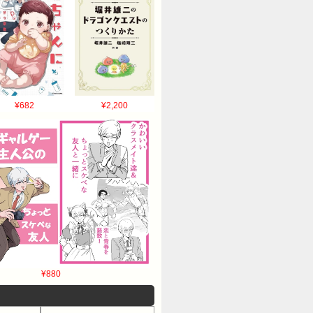
¥682
¥2,200
¥880