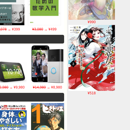
¥990
,078
→ ¥399
¥3,080
→ ¥499
2,980
→ ¥9,980
¥14,980
→ ¥8,980
¥518