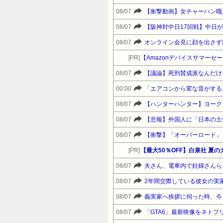
08/07
【衝撃動画】女チャーハン職
08/07
08/07
オンライン会見に顔を出さず
[PR]
08/07
【議論】死刑賛成派なんだけ
00:00
「エアコンから変な音がする。
08/07
【ハンターハンター】ヨーク
08/07
【悲報】外国人に「日本の土
08/07
[PR]
【最大50％OFF】白泉社 夏
08/07
08/07
2年間交際している彼女の実
08/07
08/07
「GTA6」最新映像をネトフ