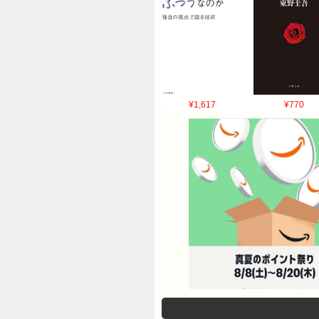
¥1,617
¥770