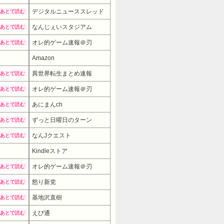
デジタルニューススレッド
あとで読む
なんじぇいスタジアム
あとで読む
オレ的ゲーム速報＠刃
あとで読む
Amazon
異世界転生まとめ速報
あとで読む
オレ的ゲーム速報＠刃
あとで読む
あにまんch
あとで読む
ずっと日曜日のターン
あとで読む
なんJクエスト
あとで読む
Kindleストア
オレ的ゲーム速報＠刃
あとで読む
怒り新党
あとで読む
基地沢直樹
あとで読む
えび通
あとで読む