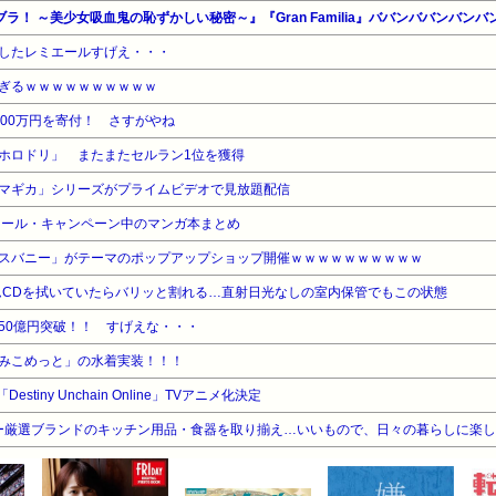
ブラ！ ～美少女吸血鬼の恥ずかしい秘密～』『Gran Familia』ババンババンバ
したレミエールすげえ・・・
ぎるｗｗｗｗｗｗｗｗｗｗ
00万円を寄付！ さすがやね
ホロドリ」 またまたセルラン1位を獲得
マギカ」シリーズがプライムビデオで見放題配信
セール・キャンペーン中のマンガ本まとめ
スバニー」がテーマのポップアップショップ開催ｗｗｗｗｗｗｗｗｗｗ
ームCDを拭いていたらバリッと割れる…直射日光なしの室内保管でもこの状態
50億円突破！！ すげえな・・・
みこめっと」の水着実装！！！
tiny Unchain Online」TVアニメ化決定
ion】バイヤー厳選ブランドのキッチン用品・食器を取り揃え…いいもので、日々の暮らしに楽