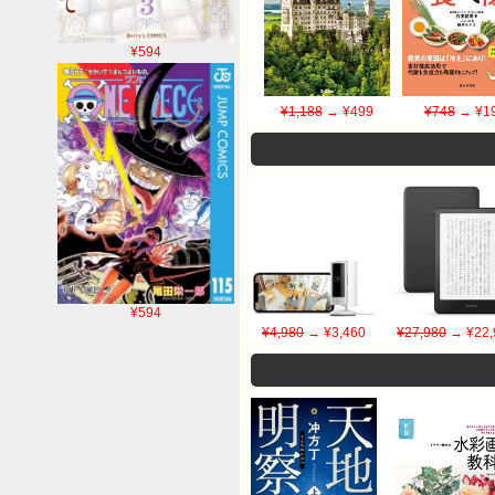
¥594
¥1,188
→ ¥499
¥748
→ ¥1
¥594
¥4,980
→ ¥3,460
¥27,980
→ ¥22,