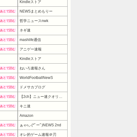
Kindleストア
NEWSまとめもりー
あとで読む
哲学ニュースnwk
あとで読む
ネギ速
あとで読む
mashlife通信
あとで読む
アニゲー速報
あとで読む
Kindleストア
ねいろ速報さん
あとで読む
WorldFootballNewS
あとで読む
ドメサカブログ
あとで読む
【2ch】ニュー速クオリティ
あとで読む
キニ速
あとで読む
Amazon
ぁゃιぃ(*ﾟーﾟ)NEWS 2nd
あとで読む
オレ的ゲーム速報＠刃
あとで読む