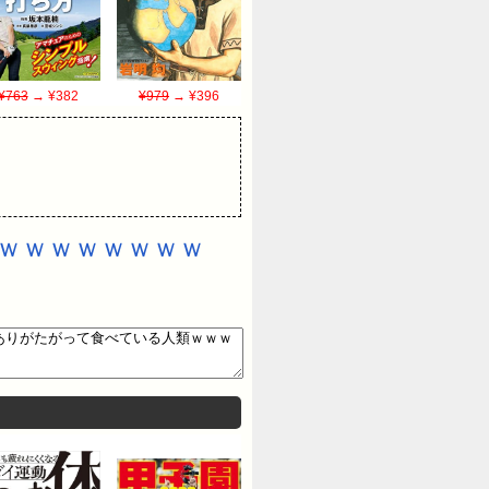
¥763
→ ¥382
¥979
→ ¥396
ｗｗｗｗｗｗｗｗ