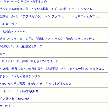
ル・キャンペーン中のマンガ本まとめ
特殊すぎる後遺症に苦しんでいる模様…お前らの周りにもこんな奴いる？
な動物「カバ」「アフリカゾウ」「バッファロー」「コーカサスオオカブト」
なった奴、怖い
ーと結婚ｗｗｗｗｗ
結婚したグラドル、息子の「自閉スペクトラム症」診断にショックで泣く
京夜職女子』 新刊配信記念フェア!
ュー
T マリノス16才三井寺1G1起点！2-1でリード
横浜F・マリノスMF三井寺眞が16歳で開幕スタメン出場し最年少記録更新 さらにデビュー戦でいきなりゴール
すぎる こんなん鬱病なるやろ…
1)とかいう台湾の宮沢りえがレベチでえっちすぎるｗｗｗ
・トイレ… ペットの防災特集
負うと脅されてるのだが
人達、終了へ