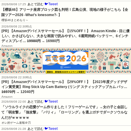
🐦Tweet
あとで読む
2026/08/08 17:25
【櫻坂46】アリーナ座席ブロック図も判明！広島公演、現地の様子がこちら【全
国ツアー2026 -What’s lonesome?- 】
櫻坂46まとめもり～
2026/08/08 22:30時点
[PR] 【Amazonデバイスサマーセール】【15%OFF！】 Amazon Kindle - 目に優
しい、かさばらない、大きな画面で読みやすい、6週間持続バッテリー、6インチ
ディスプレイ…
19980円
→ 16980円
Amazon
2026/08/08 22:30時点
[PR] 【Amazonデバイスサマーセール】【29%OFF！】 【2023年度グッドデザ
イン賞受賞】Ring Stick Up Cam Battery (リング スティックアップカム バッ…
16970円
→ 12040円
Amazon
🐦Tweet
あとで読む
2026/08/08 22:00
「ソウルライクの恋愛ゲーム作りました！フリーゲームです」→女の子と会話し
て「弱攻撃」「強攻撃」「パリィ」「ローリング」を選ぶガチでダークソウルな
んだがｗｗｗｗｗ
オレ的ゲーム速報＠刃
🐦Tweet
あとで読む
2026/08/08 21:28