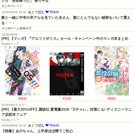
シカ「全部喰った」 祭り中止
まとめブレイド
🐦Tweet
あとで読む
2026/08/08 18:00
妻と一緒に中学の卒アルを見ていた夫さん、妻にとんでもない秘密をバレて震え
る・・・
オレ的ゲーム速報＠刃
2026/08/08
[PR] 【マンガ】『アルファポリス』セール・キャンペーン中のマンガ本まとめ
Kindleストア
¥906
¥100
¥860
2026/08/13 まで！
[PR] 【最大30%OFF】講談社 夏電書2026「Dチャレ」対策にも! ディズニーマニ
ア必読本フェア
Kindleストア
🐦Tweet
あとで読む
2026/08/08 18:32
【画像】あのちゃん、上半身ほぼ裸でご乱心