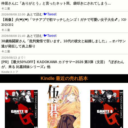
仲居さんに「ありがとう」と言ったネット民、袋叩きにされてしまう…
キニ速
🐦Tweet
あとで読む
2026/08/08 22:00
【画像】彡(❤︎)(❤︎)「マチアプで初マッチしたンゴ！ガチで可愛い女子大生💕」ｼｺｼ
ｺｼｺｼｺｼｺ
キニ速
🐦Tweet
あとで読む
2026/08/08 21:40
38歳格闘家さん「批判覚悟で言います。10代の彼女と結婚しました」→オバサン
達が発狂して炎上祭り
キニ速
2026/08/13 まで！
[PR]
【最大50%OFF】KADOKAWA カドサマー2026 第3弾（文芸）『ぼぎわん
が、来る 比嘉姉妹シリーズ』他
Kindleストア
Kindle 最近の売れ筋本