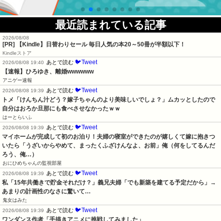
最近読まれている記事
2026/08/08
[PR]
【Kindle】日替わりセール 毎日人気の本20～50冊が半額以下！
Kindleストア
🐦Tweet
あとで読む
2026/08/08 19:40
【速報】ひろゆき、離婚wwwwww
アニゲー速報
🐦Tweet
あとで読む
2026/08/08 19:39
トメ「けんちん汁どう？嫁子ちゃんのより美味しいでしょ？」ムカッとしたので
自分はおろか旦那にも食べさせなかったｗｗ
はーとらいふ
🐦Tweet
あとで読む
2026/08/08 19:39
マイホームが完成して初のお泊り！夫婦の寝室ができたのが嬉しくて嫁に抱きつ
いたら「うざいからやめて、まったくふざけんなよ、お前」俺（何をしてるんだ
ろう、俺…）
おにひめちゃんの監視部屋
🐦Tweet
あとで読む
2026/08/08 19:39
私「15年共働きで貯金それだけ？」義兄夫婦「でも新築を建てる予定だから」→
あまりの計画性のなさに驚いて…
鬼女はみた
🐦Tweet
あとで読む
2026/08/08 19:39
ワンダンス作者「手描きアニメに挑戦してみました」