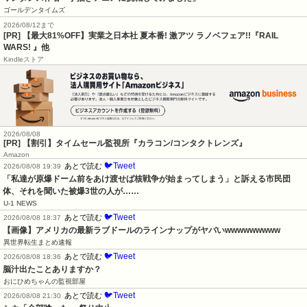
ゴールデンタイムズ
2026/08/12まで
[PR] 【最大81%OFF】実業之日本社 夏本番! 激アツ ラノベフェア!!『RAIL
WARS! 』他
Kindleストア
2026/08/08
[PR] 【割引】タイムセール監視所『カラコン/コンタクトレンズ』
Amazon
🐦Tweet
あとで読む
2026/08/08 19:39
「私達が原爆ドーム前をあけ渡せば核戦争が始まってしまう」と訴える市民団
体、それを聞いた被爆3世の人が……
U-1 NEWS
🐦Tweet
あとで読む
2026/08/08 18:37
【画像】アメリカの最新ラブドールのラインナップがヤバいwwwwwwwww
異世界転生まとめ速報
🐦Tweet
あとで読む
2026/08/08 18:36
脳汁出たことありますか？
おにひめちゃんの監視部屋
🐦Tweet
あとで読む
2026/08/08 21:30