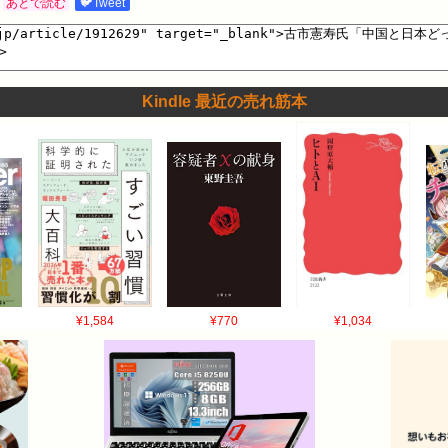
あとで読む
🐦Tweet
Kindle 最近の売れ筋本
¥1,584
¥770
¥1,034