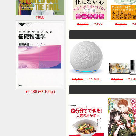
¥800
¥1,683
→ ¥499
¥1,870
→ ¥4
¥7,480
→ ¥5,980
¥4,980
→ ¥3,4
¥4,180 (+2,109pt)