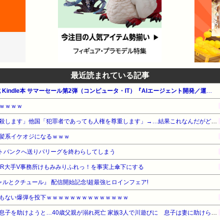
最近読まれている記事
【最大65%OFF】Amazon公式 Kindle本 サマーセール第2弾（コンピュータ・IT）『AIエージェント開発／運用入門』他
ｗｗｗｗ
日本「はいっ死刑確定、ぶっ殺します」他国「犯罪者であっても人権を尊重します」→…結果これなんだがどっちが正論？
髪系イケオジになるｗｗｗ
フトバンクへ送りパリーグを終わらしてしまう
ASMR大手V事務所けもみみりふれっ！を事実上傘下にする
ャルとクチュール』 配信開始記念!超最強ヒロインフェア!
もない爆弾を投下ｗｗｗｗｗｗｗｗｗｗｗｗｗｗ
【愛知】溺れかけた小学生の息子を助けようと…40歳父親が溺れ死亡 家族3人で川遊びに 息子は妻に助けられる