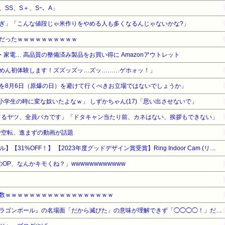
、SS、S＋、Sｰ、A」
ぎ」「こんな値段じゃ米作りをやめる人も多くなるんじゃないかな?」
だったｗｗｗｗｗｗｗｗｗｗ
家電… 高品質の整備済み製品をお買い得に Amazonアウトレット
めん初体験します！ズズッズッ…ズッ………ゲホォッ！」
を8月6日（原爆の日）を避けて行くべきお立場ではないでしょうか」
、小学生の時に変な奴いたよなｗ」 しずかちゃん(17)「思い出させないで」
入れてるヤツ、全員バカです」「ドタキャン当たり前、カネはない、挨拶もできない」
で空転、進まずの動画が話題
【Amazonデバイスサマーセール】【31%OFF！】 【2023年度グッドデザイン賞受賞】Ring Indoor Cam (リング インドアカム) 第2世代 ホワイト | 軽量小型の屋内用セキュリティカメラ、ペットカメラやご自宅の見守りカメラ、防犯カメラの用途にも プライバシーカバー付き | Ring Homeプラン30日間無料体験
OP、なんかキモくね？」wwwwwwwwwwww
数ｗｗｗｗｗｗｗｗｗｗｗｗｗｗｗｗｗｗ
【悲報】最近のキッズ、『ドラゴンボール』の名場面「だから滅びた」の意味が理解できず「◯◯◯◯！」だと怒ってしまう…