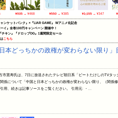
5
¥935
→ ¥468
¥550
→ ¥385
¥1,155
→ ¥347
¥
ャンケットバンク』×『LIAR GAME』 Wアニメ化記念
ーイ』全巻100円キャンペーン 開催中！
『チキン』『ドロップOG』1週間限定セール
めは
こちら
日本どっちかの政権が変わらない限り」
者の古市憲寿氏は、7日に放送されたテレビ朝日系「ビートたけしのTVタ
関係について「中国と日本どっちかの政権が変わらない限り、（関係修
引用、続きは記事ソースをご覧ください。 引用元: ・…