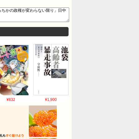
¥832
¥1,900