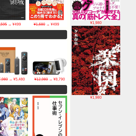
¥1,980
,595
→ ¥499
¥1,680
→ ¥499
7,980
→ ¥5,480
¥12,980
→ ¥8,790
¥1,980