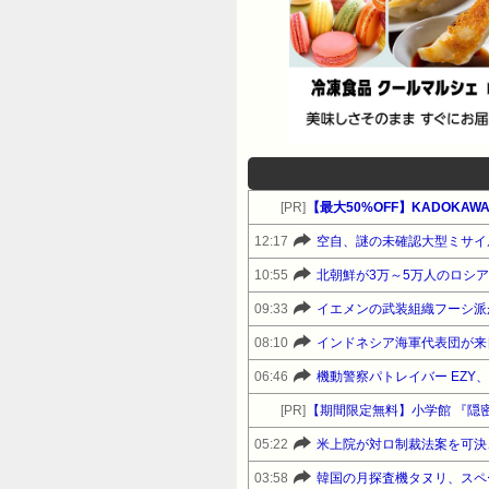
[PR]
【最大50%OFF】KADOKAWA
12:17
空自、謎の未確認大型ミサイ
10:55
北朝鮮が3万～5万人のロシ
09:33
イエメンの武装組織フーシ派
08:10
インドネシア海軍代表団が来
06:46
機動警察パトレイバー EZY
[PR]
【期間限定無料】小学館 『隠
05:22
米上院が対ロ制裁法案を可決
03:58
韓国の月探査機タヌリ、スペ