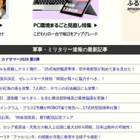
軍事・ミリタリー速報の最新記事
 カドサマー2026 第3弾
ルを搭載しテスト飛行…「25式地対艦誘導弾」空中発射型が初めて姿を見せた！
ア派兵決定、ゼレンスキー大統領「韓国が我々に協力すべき」！
が紅海の港を攻撃、7人死亡…サウジの石油施設にも攻撃！
日、護衛艦「ゆうぎり」を含む横須賀研修及び幕僚協議を実施！
、イングラム・プラス2号機がROBOT魂で発売へ…17式特型指揮車付属！
密お局』『特命清掃員』 新刊配信記念フェア
、ロシア産原油・天然ガス輸入上位国に最大100％関税…日本は除外の可能性！
ースX「ファルコン9」の残骸が月面に衝突する様子を撮影！