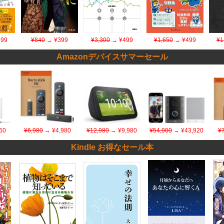
99
¥840
→ ¥399
¥3,300
→ ¥499
¥1,650
→ ¥499
¥1
Amazonデバイスサマーセール
60
¥6,980
→ ¥4,980
¥12,980
→ ¥9,980
¥54,900
→ ¥43,920
¥
Kindle お得なセール本