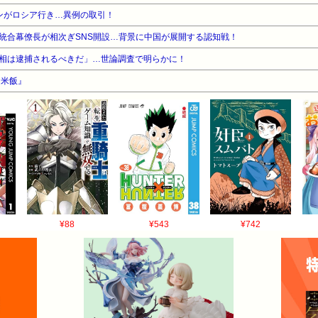
ンがロシア行き…異例の取引！
統合幕僚長が相次ぎSNS開設…背景に中国が展開する認知戦！
相は逮捕されるべきだ」…世論調査で明らかに！
『米飯』
¥88
¥543
¥742