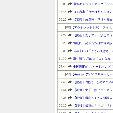
09:00
最強キャラランキング「SSS
07:44
コメ農家「今年は安くなりす
09:22
【驚愕】岐阜県、意外と都会
[PR]
【アウトレット】PC・スマホ・
09:22
【動画】女子アナ「流しそう
09:23
蓮舫氏「高市首相は歯科受診
09:00
スネ夫(17)「そういえばさ
11:09
彫り師YouTuber「スミ
07:44
中国製EVがスピードバンプ
[PR]
07:45
【動画】Z世代「このアニメの
07:44
【画像】女子、陰にブチギレ
08:35
【画像】磯山さやかの経験人
09:30