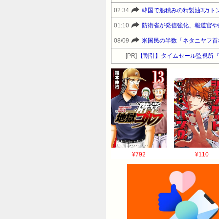
02:34
韓国で船積みの精製油3万ト
01:10
防衛省が発信強化、報道官や
08/09
米国民の半数「ネタニヤフ首
[PR]
【割引】タイムセール監視所
¥792
¥110