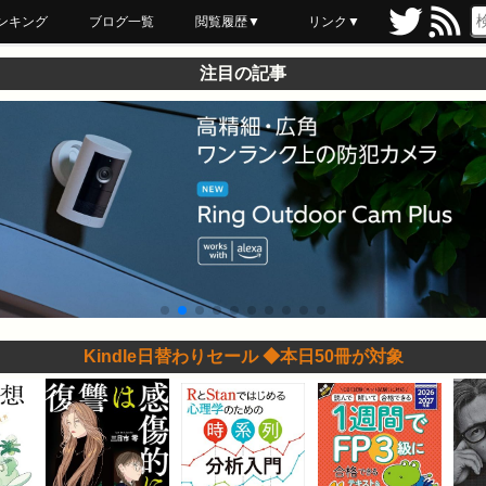
ンキング
ブログ一覧
閲覧履歴▼
リンク▼
ブックマーク
最近読んだ
あとで読む
ネットスーパー
飲食店舗用品
セール情報
注目の記事
Kindle日替わりセール ◆本日50冊が対象