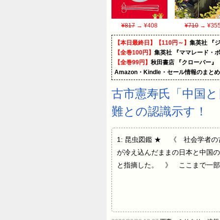
¥817
→ ¥408
¥710
→ ¥35
【本日最終日】【110円～】
集英社 『ジ
【全巻100円】
集英社 『ママレード・ボ
【全巻99円】
秋田書店 『クローバー』
Amazon・Kindle・セール情報のまと
古市憲寿氏「中国と
難との認識示す！
1: 昆虫図鑑 ★ 《 社会学
が冷え込んだままの日本と中国の
と指摘した。 》 ここまで一部