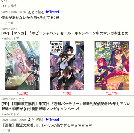
い」
はちま起稿
🐦Tweet
あとで読む
2026/08/09 20:39
借金が返せないから自●考えてるJ民
ふぇー速
2026/08/10
[PR] 【マンガ】『ホビージャパン』セール・キャンペーン中のマンガ本まとめ
Kindleストア
¥1,782
¥792
¥1,779
2026/08/18 まで！
[PR] 【期間限定無料】集英社 『忘却バッテリー』最新刊配信記念!今年もアツい
野球の季節がきた!新旧野球マンガキャンペーン!
Kindleストア
🐦Tweet
あとで読む
2026/08/09 20:06
【画像】最近の水着JK、レベルが高すぎるｗｗｗｗｗｗ
ネギ速