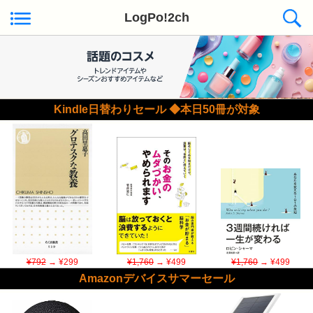
LogPo!2ch
Kindle日替わりセール ◆本日50冊が対象
¥792
→ ¥299
¥1,760
→ ¥499
¥1,760
→ ¥499
Amazonデバイスサマーセール