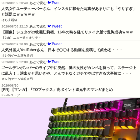
🐦Tweet
あとで読む
2026/08/09 20:40
人気女性ユーチューバーさん、インスタに載せた写真があまりにも「やりすぎ」
と話題にｗｗｗｗｗ
はちま起稿
🐦Tweet
あとで読む
2026/08/09 22:15
【画像】シュタゲの牧瀬紅莉栖、16年の時を経てリメイク版で豊胸成功ｗｗｗ
【2ch】ニュー速クオリティ
🐦Tweet
あとで読む
2026/08/09 20:00
人気外国人YouTuberさん、日本で〇〇する動画を投稿して終わる・・・
オレ的ゲーム速報＠刃
🐦Tweet
あとで読む
2026/08/09 22:00
ゴールデンボンバーのライブ中に突然、謎の女性がカンペを持って、ステージ上
に乱入！→演出かと思いきや、とんでもなくガチでやばすぎる大事故に・・・
オレ的ゲーム速報＠刃
2026/08/10
[PR] 【マンガ】『TOブックス』高ポイント還元中のマンガまとめ
Kindleストア