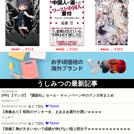
¥644
→ ¥214
¥550
→ ¥385
¥663
→ ¥369
うしみつの最新記事
2026/08/10
[PR] 【マンガ】『講談社』セール・キャンペーン中のマンガ本まとめ
Kindleストア
🐦Tweet
あとで読む
2026/08/10 00:39
【画像あり】昭和のヤンキー女、まあまあ素行が悪いｗｗｗｗ
うしみつ
🐦Tweet
あとで読む
2026/08/10 00:09
【画像】胸が大きいせいで成績が伸びない陸上部女子ｗｗｗｗｗｗｗｗｗｗｗｗ