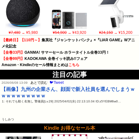
¥7,480
→ ¥5,980
¥54,900
→ ¥43,920
¥24,150
→ ¥15,200
【最終日】【110円～】
集英社『ジャンケットバンク』×『LIAR GAME』Wアニ
メ化記念
【全巻33円】
GANMA! サマーセール ホラータイトル全巻33円！
【全巻99円】
KADOKAWA 全巻イッキ読み!!フェア
Amazon・Kindleのセール情報まとめは
こちら
注目の記事
🐦Tweet
あとで読む
2026/06/08 13:09
【画像】九州の企業さん、顔面で新入社員を選んでしまうｗ
ｗｗｗｗｗｗｗｗｗ
1: それでも動く名無し 警備員[Lv.29] 2025/04/02(水) 22:13:10.04 ID:z5YEBM6w0…
うしみつ
Kindle お得なセール本