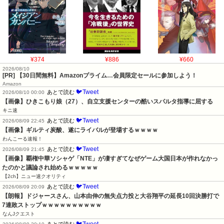
¥374
¥886
¥660
2026/08/10
[PR] 【30日間無料】Amazonプライム…会員限定セールに参加しよう！
Amazon
🐦Tweet
あとで読む
2026/08/10 00:00
【画像】ひきこもり娘（27）、自立支援センターの酷いスパルタ指導に屈する
キニ速
🐦Tweet
あとで読む
2026/08/09 22:45
【画像】ギルティ炭酸、遂にライバルが登場するｗｗｗｗ
わんこーる速報！
🐦Tweet
あとで読む
2026/08/09 21:45
【画像】覇権中華ソシャゲ「NTE」が凄すぎてなぜゲーム大国日本が作れなかっ
たのかと議論され始めるｗｗｗｗｗ
【2ch】ニュー速クオリティ
🐦Tweet
あとで読む
2026/08/09 20:09
【朗報】ドジャースさん、山本由伸の無失点力投と大谷翔平の延長10回決勝打で
7連敗ストップｗｗｗｗｗｗｗｗｗｗ
なんJクエスト