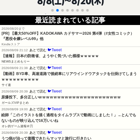
最近読まれている記事
2026/08/20まで
[PR]
【最大50%OFF】KADOKAWA カドサマー2026 第4弾（#女性コミック）
『悪役令嬢レベル99』他
Kindleストア
🐦Tweet
あとで読む
2026/08/09 21:12
【速報】日本の防衛省、ようやく気づいた模様ｗｗｗｗｗ
NEWSまとめもりー
🐦Tweet
あとで読む
2026/08/09 21:38
【動画】BYD車、高速道路で後続車にリアウインドウアタックを仕掛けてしまう
ｗｗｗｗｗｗｗｗｗｗ
サイ速
🐦Tweet
あとで読む
2026/08/09 20:39
原爆投下、多分正しいw w w w w w w w w w w w w w w w w w w w w w
ガールズVIPまとめ
🐦Tweet
あとで読む
2026/08/09 19:00
絵師「このイラストを描く過程をタイムラプスで動画にしました！」→とんでも
ないものが映り込んで16万いいね
オレ的ゲーム速報＠刃
🐦Tweet
あとで読む
2026/08/09 20:39
うつ病が治って復職できたらマッマと旅行に行きたい