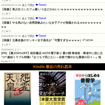
うしみつ
🐦Tweet
あとで読む
2026/08/09 23:39
【画像】美少女コンカフェ嬢 いうほどかわいいｗｗｗｗｗｗｗｗｗｗｗｗｗｗｗ
うしみつ
🐦Tweet
あとで読む
2026/08/09 23:09
【画像】やる気のない吉岡里帆みたいな女子アナが発掘されるｗwｗｗｗｗｗｗ
ｗｗ
うしみつ
🐦Tweet
あとで読む
2026/08/09 22:39
【画像】元暴走族のヤンキー女子高生が「可愛すぎるｗｗｗｗ」ﾊﾟｼｬ!!⇒
うしみつ
2026/08/23 まで！
[PR] 【最大50%OFF】秋田書店 AKITA電子祭り 夏の陣 帰省前・帰省中に役に立
つ!? 嫁姑トラブル特集!『おうちで死にたい～自然で穏やかな最後の日々～』他
Kindleストア
Kindle 最近の売れ筋本