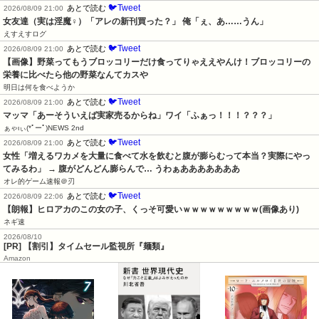
🐦Tweet
あとで読む
2026/08/09 21:00
女友達（実は淫魔♀）「アレの新刊買った？」 俺「ぇ、あ……うん」
えすえすログ
🐦Tweet
あとで読む
2026/08/09 21:00
【画像】野菜ってもうブロッコリーだけ食ってりゃええやんけ！ブロッコリーの
栄養に比べたら他の野菜なんてカスや
明日は何を食べようか
🐦Tweet
あとで読む
2026/08/09 21:00
マッマ「あーそういえば実家売るからね」ワイ「ふぁっ！！！？？？」
ぁゃιぃ(*ﾟーﾟ)NEWS 2nd
🐦Tweet
あとで読む
2026/08/09 21:00
女性「増えるワカメを大量に食べて水を飲むと腹が膨らむって本当？実際にやっ
てみるわ」 → 腹がどんどん膨らんで… うわぁあああああああ
オレ的ゲーム速報＠刃
🐦Tweet
あとで読む
2026/08/09 22:06
【朗報】ヒロアカのこの女の子、くっそ可愛いｗｗｗｗｗｗｗｗｗ(画像あり)
ネギ速
2026/08/10
[PR] 【割引】タイムセール監視所『麺類』
Amazon