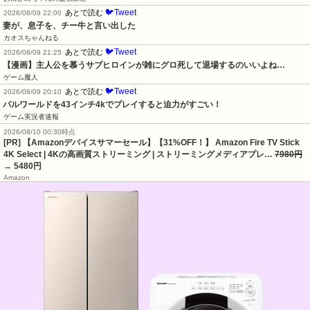
🐦Tweet
あとで読む
2026/08/09 22:00
妻が、息子を、チー牛と言い出した
カオスちゃんねる
🐦Tweet
あとで読む
2026/08/09 21:25
【漫画】主人公を慕うサブヒロインが雑にグロ死して退場するのいいよね…
ゲーム魔人
🐦Tweet
あとで読む
2026/08/09 20:10
パルワールドを43インチ4kでプレイすると迫力がすごい！
ゲーム実況者速報
2026/08/10 00:30時点
[PR] 【Amazonデバイスサマーセール】【31%OFF！】 Amazon Fire TV Stick
4K Select | 4Kの高画質ストリーミング | ストリーミングメディアプレ…
7980円
→ 5480円
Amazon