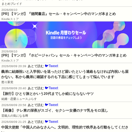
まとめブレイド
2026/08/10
[PR] 【マンガ】『徳間書店』セール・キャンペーン中のマンガ本まとめ
Kindleストア
2026/08/10
[PR] 【マンガ】『ホビージャパン』セール・キャンペーン中のマンガ本まとめ
Kindleストア
🐦Tweet
あとで読む
2026/08/09 20:39
義弟に結婚祝いと入学祝いを送ったけど届いたという連絡もなければ内祝いも届
かない。私から義弟に確認するのも下品に感じてしまって悩んでいます
怒り新党
🐦Tweet
あとで読む
2026/08/09 20:40
【旅行】ひとり旅とかいう20代までしか絵にならないヤツ
結婚・恋愛ニュースぷらす
🐦Tweet
あとで読む
2026/08/09 20:58
【画像】 テレ東の深夜がスゴイ、セクシー女優のナマ乳をモロ流し
芸能人の気になる噂
🐦Tweet
あとで読む
2026/08/09 21:25
中国大使館「中国人のみなさんへ。文明的、理性的で秩序ある行動をしてくださ