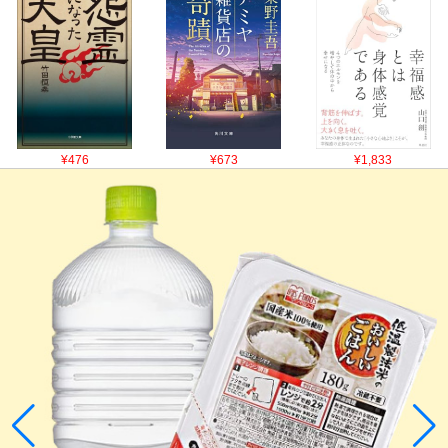
¥476
¥673
¥1,833