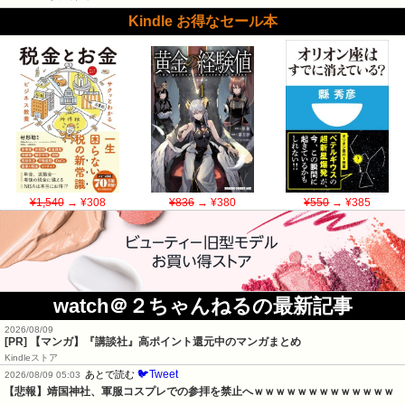
Kindle お得なセール本
¥1,540
→ ¥308
¥836
→ ¥380
¥550
→ ¥385
watch＠２ちゃんねるの最新記事
2026/08/09
[PR] 【マンガ】『講談社』高ポイント還元中のマンガまとめ
Kindleストア
🐦Tweet
あとで読む
2026/08/09 05:03
【悲報】靖国神社、軍服コスプレでの参拝を禁止へｗｗｗｗｗｗｗｗｗｗｗｗｗ