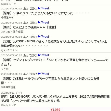
Kindleストア
🐦Tweet
あとで読む
2026/08/09 00:05
【緊急】55歳のジジイだがとんでもないことになった・・・・・・
今日速2ch
🐦Tweet
あとで読む
2026/08/09 00:05
【黒豆】なんだよこの漫画ｗｗｗ【注意】
2chコピペ保存道場
🐦Tweet
あとで読む
2026/08/09 00:06
【悲報】元ZONE・MIZUHOさん「再結成なら5人全員がいい」どうしても1人と
連絡が取れない・・・・・・・・・
なんJクエスト
🐦Tweet
あとで読む
2026/08/09 00:05
【悲報】セブンイレブンのバイト「AIにちいかわの画像を食わせてっと………で
きた！」
ネギ速
🐦Tweet
あとで読む
2026/08/09 05:10
【悲報】乃木坂レベルでもグループ卒業したら三流タレント扱いになる模
様・・・
VIPPER速報
2026/08/11 まで！
[PR] 【最大50%OFF】ガンガン読もうぜ!スクエニ夏祭り!!2026 7月新刊発売特集
第3弾『スーパーの裏でヤニ吸うふたり』他
Kindleストア
¥1,089