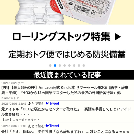
最近読まれている記事
2026/08/20まで
[PR]
【最大65%OFF】Amazon公式 Kindle本 サマーセール第2弾（語学・辞事
典・年鑑）『ゼロから12ヵ国語マスターした私の最強の外国語習得法』他
Kindleストア
🐦Tweet
あとで読む
2026/08/08 23:45
元アイドル「CEOと寝たからセンターが取れた」　裏話を暴露してしまいアイド
ル業界騒然・・・
【2ch】ニュー速クオリティ
🐦Tweet
あとで読む
2026/08/09 01:00
会社「キミ、転勤ね」 男性社員「なら辞めますわ」 → 凄いことになるｗｗｗｗ