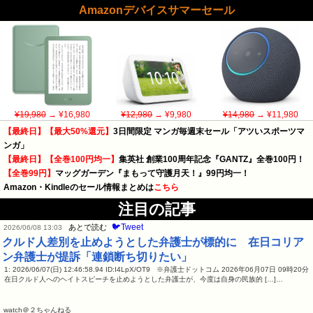
Amazonデバイスサマーセール
¥19,980
→ ¥16,980
¥12,980
→ ¥9,980
¥14,980
→ ¥11,980
【最終日】【最大50%還元】
3日間限定 マンガ毎週末セール「アツいスポーツマ
ンガ」
【最終日】【全巻100円均一】
集英社 創業100周年記念『GANTZ』全巻100円！
【全巻99円】
マッグガーデン『まもって守護月天！』99円均一！
Amazon・Kindleのセール情報まとめは
こちら
注目の記事
🐦Tweet
あとで読む
2026/06/08 13:03
クルド人差別を止めようとした弁護士が標的に 在日コリア
ン弁護士が提訴「連鎖断ち切りたい」
1: 2026/06/07(日) 12:46:58.94 ID:I4LpX/OT9 ※弁護士ドットコム 2026年06月07日 09時20分
在日クルド人へのヘイトスピーチを止めようとした弁護士が、今度は自身の民族的 […]…
watch＠２ちゃんねる