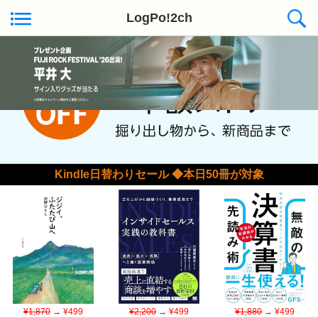
LogPo!2ch
Kindle日替わりセール ◆本日50冊が対象
¥1,870
→ ¥499
¥2,200
→ ¥499
¥1,880
→ ¥499