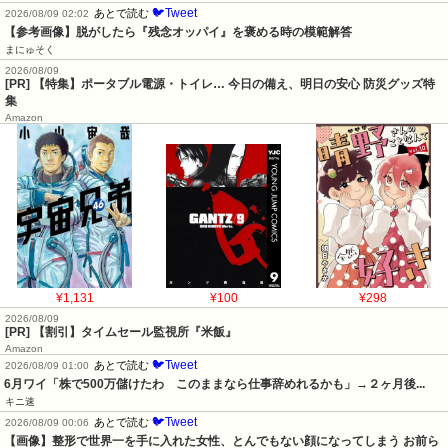
🐦Tweet
あとで読む
2026/08/09 02:02
【参考画像】脱がしたら『残念オッパイ』を褒める時の模範解答
まにゅそく
2026/08/09
[PR] 【特集】ポータブル電源・トイレ… 今日の備え、明日の安心 防災グッズ特
集
Amazon
¥1,131
¥100
¥298
2026/08/09
[PR] 【割引】タイムセール監視所『米飯』
Amazon
🐦Tweet
あとで読む
2026/08/09 01:00
6月ワイ「株で500万儲けたわ　このままなら仕事辞めれるかも」→２ヶ月後...
キニ速
🐦Tweet
あとで読む
2026/08/09 00:06
【画像】整形で世界一を手に入れた女性、とんでもない顔になってしまう お前ら