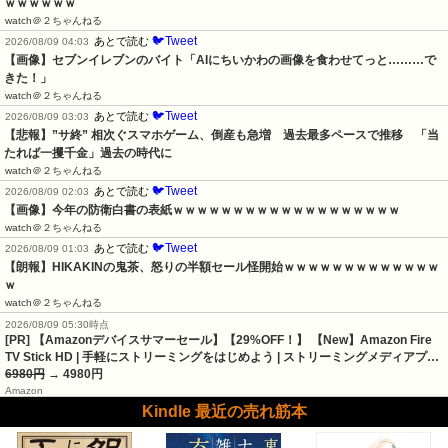
ｗｗｗｗｗｗ
watch＠２ちゃんねる
🐦Tweet
あとで読む
2026/08/09 04:03
【画像】セブンイレブンのバイト「AIにちいかわの画像を食わせてっと………で
きた！」
watch＠２ちゃんねる
🐦Tweet
あとで読む
2026/08/09 03:03
【悲報】”サ終” 相次ぐスマホゲーム、倒産も急増　過去最多ペースで推移　「当
たれば一攫千金」過去の時代に
watch＠２ちゃんねる
🐦Tweet
あとで読む
2026/08/09 02:03
【画像】今年の防衛白書の表紙ｗｗｗｗｗｗｗｗｗｗｗｗｗｗｗｗｗｗｗ
watch＠２ちゃんねる
🐦Tweet
あとで読む
2026/08/09 01:03
【朗報】HIKAKINの鬼茶、怒りの半額セール怪開始ｗｗｗｗｗｗｗｗｗｗｗｗｗ
ｗ
watch＠２ちゃんねる
2026/08/09 05:30時点
[PR] 【Amazonデバイスサマーセール】【29%OFF！】 【New】Amazon Fire
TV Stick HD | 手軽にストリーミングをはじめよう | ストリーミングメディアプ…
6980円
→ 4980円
Amazon
Kindle 最近の売れ筋本