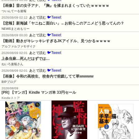
【画像】昔の女子アナ、『胸』を揉まれまくっていたｗｗｗｗｗ
ついんてーる速報
🐦Tweet
あとで読む
2026/08/09 02:12
【悲報】新海誠「ヤニねこ面白い」←お前らこのアニメどう思ってんの？
NEWSまとめもりー
🐦Tweet
あとで読む
2026/08/09 00:00
【動画】動きがキレッキレすぎるJKアイドル、見つかるｗｗｗｗ
アルファルファモザイク
🐦Tweet
あとで読む
2026/08/09 02:01
上条当麻…死んだはずでは…
ねいろ速報さん
🐦Tweet
あとで読む
2026/08/09 02:01
【画像】令和の高校生、校舎内で前戯してて草wwwww
BIPブログ
2026/08/09
[PR] 【マンガ】Kindle マンガ本 33円セール
Kindleストア