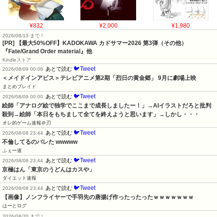
¥832
¥2,000
¥1,980
2026/08/13 まで！
[PR]
【最大50%OFF】KADOKAWA カドサマー2026 第3弾（その他）
『Fate/Grand Order material』他
Kindleストア
🐦Tweet
あとで読む
2026/08/09 00:06
＜メイドインアビス＞テレビアニメ第2期「烈日の黄金郷」 9月に劇場上映
まとめブレイド
🐦Tweet
あとで読む
2026/08/09 00:00
絵師「アナログ絵で独学でここまで成長しましたー！」→AIイラストだろと批判
殺到→絵師「本日をもちまして全てを終えようと思います」→しかし・・・
オレ的ゲーム速報＠刃
🐦Tweet
あとで読む
2026/08/08 23:44
不倫してるのバレた wwwww
ふぇー速
🐦Tweet
あとで読む
2026/08/08 23:44
京極はん「東京のうどんはカスや」
ダイエット速報
🐦Tweet
あとで読む
2026/08/08 23:44
【画像】ノンフライヤーで手羽先の唐揚げ作ったったったｗｗｗｗｗｗｗ
はーとログ
2026/08/20 まで！