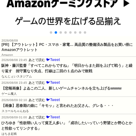
2026/08/09
[PR] 【アウトレット】PC・スマホ・家電… 高品質の整備済み製品をお買い得に
Amazonアウトレット
Amazon
🐦Tweet
あとで読む
2026/08/08 23:45
阪神・藤川監督「すべてこれからですね」「明日からまた顔を上げて戦う」と繰
り返す　拙守重なり失点、打線は二回の１点のみで敗戦
なんじぇいスタジアム
🐦Tweet
あとで読む
2026/08/08 23:45
【悲報画像】よゐこの二人、新しいゲームチャンネルを立ち上げるwwww
ゲーム魔人
🐦Tweet
あとで読む
2026/08/09 02:10
【画像】思春期の娘に「キモッ」と言われたお父さん、グレる・・・
スコールちゃんねる
🐦Tweet
あとで読む
2026/08/09 01:00
ひろゆき「性欲弱い人って貧乏人多い」「成功したいっていう野望とか野心とか
と性欲ってリンクする」
はちま起稿