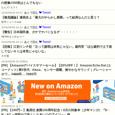
の想像の50倍はとんでもない
なんJクエスト
🐦Tweet
あとで読む
2026/08/09 00:07
【徹底議論】漫画史上「最大のやらかし展開」って結局なんだと思う？
哲学ニュースnwk
🐦Tweet
あとで読む
2026/08/09 04:12
【警告】日本国民達、ガチでヤバくなるぞ・・・・・・
NEWSまとめもりー
🐦Tweet
あとで読む
2026/08/09 02:12
【悲報】江別リンチ犯「立って謝罪は本気じゃない」裁判官「ほな裁判で土下座
してないキミは本気じゃないな」
ネギ速
2026/08/09 05:30時点
[PR] 【Amazonデバイスサマーセール】【20%OFF！】 Amazon Echo Dot (エ
コードット) 第5世代 - Alexa、センサー搭載、鮮やかなサウンド｜グレーシャー
ホワ…
7480円
→ 5980円
Amazon
2026/08/31 まで！
[PR]
【100円～】集英社 創業100周年記念！8月の対象本（少年マンガ）『D・
N・A2 ～何処かで失くしたあいつのアイツ～』他