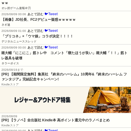
ｗｗ
オレ的ゲーム速報＠刃
🐦Tweet
あとで読む
2026/08/09 00:06
【画像】JD社長、FC2デビュー疑惑ｗｗｗｗｗ
ネギ速
🐦Tweet
あとで読む
2026/08/09 01:00
「プリコネ」×「ウマ娘」コラボ決定！！！！
デジタルニューススレッド
🐦Tweet
あとで読む
2026/08/09 00:00
堀大輔「にこにこ」筋トレ中　コメント「寝たほうが良い」堀大輔「！！」筋ト
レ器具を破壊
ネラーボイス
2026/08/19まで
[PR] 【期間限定無料】集英社 『終末のハーレム』10周年&『終末のハーレム フ
ァンタジア』完結記念キャンペーン!
Kindleストア
2026/08/09
[PR] 【ラノベ】全出版社 Kindle本 高ポイント還元中のラノベまとめ
Kindleストア
🐦Tweet
あとで読む
2026/08/09 00:00