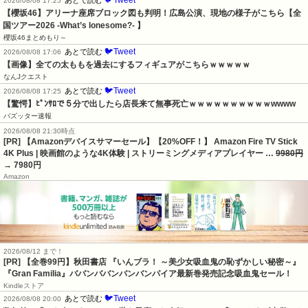
🐦Tweet
あとで読む
2026/08/08 17:25
【櫻坂46】アリーナ座席ブロック図も判明！広島公演、現地の様子がこちら【全
国ツアー2026 -What’s lonesome?- 】
櫻坂46まとめもり～
🐦Tweet
あとで読む
2026/08/08 17:06
【画像】全ての太ももを過去にするフィギュアがこちらｗｗｗｗｗ
なんJクエスト
🐦Tweet
あとで読む
2026/08/08 17:25
【驚愕】ﾋﾟﾝｻﾛで５分で出したら店長来て無事死亡ｗｗｗｗｗｗｗｗｗｗwwww
バズッター速報
2026/08/08 21:30時点
[PR] 【Amazonデバイスサマーセール】【20%OFF！】 Amazon Fire TV Stick
4K Plus | 映画館のような4K体験 | ストリーミングメディアプレイヤー …
9980円
→ 7980円
Amazon
2026/08/12 まで！
[PR]
【全巻99円】秋田書店 『いんブラ！ ～美少女吸血鬼の恥ずかしい秘密～』
『Gran Familia』ババンババンバンバンパイア最新巻発売記念吸血鬼セール！
Kindleストア
🐦Tweet
あとで読む
2026/08/08 20:00