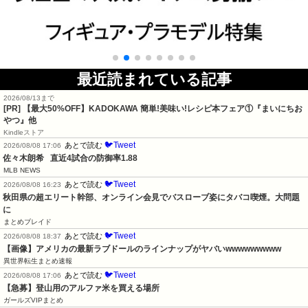
最近読まれている記事
2026/08/13まで
[PR] 【最大50%OFF】KADOKAWA 簡単!美味い!レシピ本フェア①『まいにちお
やつ』他
Kindleストア
🐦Tweet
あとで読む
2026/08/08 17:06
佐々木朗希   直近4試合の防御率1.88
MLB NEWS
🐦Tweet
あとで読む
2026/08/08 16:23
秋田県の超エリート幹部、オンライン会見でバスローブ姿にタバコ喫煙。大問題
に
まとめブレイド
🐦Tweet
あとで読む
2026/08/08 18:37
【画像】アメリカの最新ラブドールのラインナップがヤバいwwwwwwwww
異世界転生まとめ速報
🐦Tweet
あとで読む
2026/08/08 17:06
【急募】登山用のアルファ米を買える場所
ガールズVIPまとめ