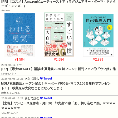
[PR] 【コスメ】Amazonビューティーストア（ラグジュアリー・ダーマ・ドクタ
ーズ・メンズ…）
Amazon
¥1,584
¥1,584
¥2,889
2026/08/14 まで！
[PR] 【最大50%OFF】講談社 夏電書2026 姉フレンド新刊フェア①『ウソ婚』他
Kindleストア
🐦Tweet
あとで読む
2026/08/08 16:21
MDL｢秋葉原店オープン記念！キーボード900台･マウス100台無料でプレゼン
ト！｣→秋葉原が大変なことになってしまう
理想ちゃんねる
🐦Tweet
あとで読む
2026/08/08 16:23
【悲報】ワンピース原作者・尾田栄一郎先生51歳「あ、切り込む？笑」ｗｗｗｗ
ｗｗｗｗｗｗ
なんJクエスト