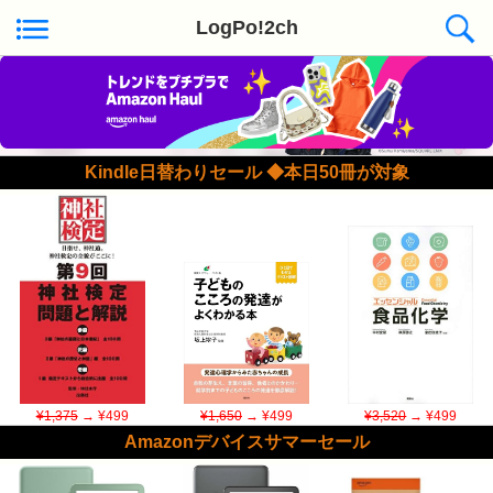
LogPo!2ch
Kindle日替わりセール ◆本日50冊が対象
¥1,375
→ ¥499
¥1,650
→ ¥499
¥3,520
→ ¥499
Amazonデバイスサマーセール