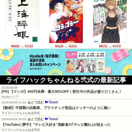
¥660
→ ¥330
¥528
→ ¥264
¥671
→ ¥469
ライフハックちゃんねる弐式の最新記事
2026/08/08
[PR] 【マンガ】400円未満・最大98%OFF！割引中の作品が盛りだくさん！
Kindleストア
🐦Tweet
あとで読む
2026/08/08 21:00
【動画】中国製の自動車、プラスチック部品はクッキーのように脆い
ライフハックちゃんねる弐式
🐦Tweet
あとで読む
2026/08/08 20:00
【YouTubeに夢中】"テレビ大好き"高齢者の｢テレビ離れ｣が始まった
ライフハックちゃんねる弐式