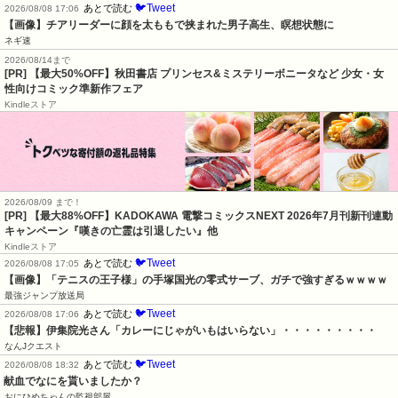
🐦Tweet
あとで読む
2026/08/08 17:06
【画像】チアリーダーに顔を太ももで挟まれた男子高生、瞑想状態に
ネギ速
2026/08/14まで
[PR] 【最大50%OFF】秋田書店 プリンセス&ミステリーボニータなど 少女・女
性向けコミック準新作フェア
Kindleストア
2026/08/09 まで！
[PR] 【最大88%OFF】KADOKAWA 電撃コミックスNEXT 2026年7月刊新刊連動
キャンペーン『嘆きの亡霊は引退したい』他
Kindleストア
🐦Tweet
あとで読む
2026/08/08 17:05
【画像】「テニスの王子様」の手塚国光の零式サーブ、ガチで強すぎるｗｗｗｗ
最強ジャンプ放送局
🐦Tweet
あとで読む
2026/08/08 17:06
【悲報】伊集院光さん「カレーにじゃがいもはいらない」・・・・・・・・・
なんJクエスト
🐦Tweet
あとで読む
2026/08/08 18:32
献血でなにを貰いましたか？
おにひめちゃんの監視部屋