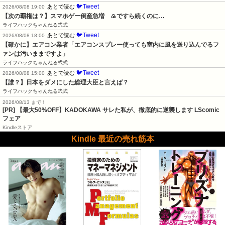
🐦Tweet
あとで読む
2026/08/08 19:00
【次の覇権は？】スマホゲー倒産急増　🍙ですら続くのに…
ライフハックちゃんねる弐式
🐦Tweet
あとで読む
2026/08/08 18:00
【確かに】エアコン業者「エアコンスプレー使っても室内に風を送り込んでるフ
ァンは汚いままですよ」
ライフハックちゃんねる弐式
🐦Tweet
あとで読む
2026/08/08 15:00
【誰？】日本をダメにした総理大臣と言えば？
ライフハックちゃんねる弐式
2026/08/13 まで！
[PR] 【最大50%OFF】KADOKAWA サレた私が、徹底的に逆襲します LScomic
フェア
Kindleストア
Kindle 最近の売れ筋本