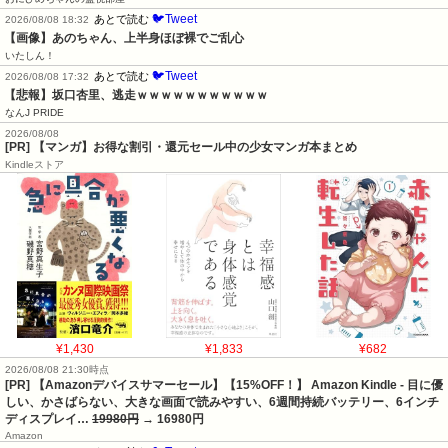
🐦Tweet
あとで読む
2026/08/08 18:32
【画像】あのちゃん、上半身ほぼ裸でご乱心
いたしん！
🐦Tweet
あとで読む
2026/08/08 17:32
【悲報】坂口杏里、逃走ｗｗｗｗｗｗｗｗｗｗｗ
なんJ PRIDE
2026/08/08
[PR] 【マンガ】お得な割引・還元セール中の少女マンガ本まとめ
Kindleストア
¥1,430
¥1,833
¥682
2026/08/08 21:30時点
[PR] 【Amazonデバイスサマーセール】【15%OFF！】 Amazon Kindle - 目に優
しい、かさばらない、大きな画面で読みやすい、6週間持続バッテリー、6インチ
ディスプレイ…
19980円
→ 16980円
Amazon