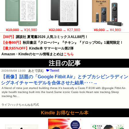
¥19,980
→ ¥16,980
¥32,980
→ ¥27,980
¥6,980
→ ¥4,980
【88円】
講談社 夏電書2026 人気コミックスALL88円！
【全巻99円】
秋田書店『クローバー』『チキン』『ドロップOG』1週間限定！
【最大65%OFF】
Kindle本 サマーセール第2弾
Amazon・Kindleのセール情報まとめは
こちら
注目の記事
🐦Tweet
あとで読む
2026/06/08 13:00
【画像】話題の「Google Fitbit Air」とチプカシビンラディン
シグネイチャーモデルを合体させた結果‥‥→
A friend of mine just started building these.It's basically a Casio F-91W with @google Fitbit Air-
style health tracking built into the band.Same iconic Casio look.Heart rate tracking.Sleep
tracking.No…
ライフハックちゃんねる弐式
Kindle お得なセール本