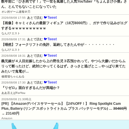
数年前に「ひき肉です！」で一世を風靡した人気YouTuber『ちょんまげ小僧』さ
ん、とんでもないことになっていた
オレ的ゲーム速報＠刃
🐦Tweet
あとで読む
2026/08/08 17:55
【画像】キャミィさんの最新フィギュア（18万8000円）、ガチで作り込みがエグ
すぎるｗｗｗｗｗｗｗｗｗｗ
なんJクエスト
🐦Tweet
あとで読む
2026/08/08 17:31
【唖然】フォークリフトの免許、返納してきたんやが・・・・・・・・・
なんJクエスト
🐦Tweet
あとで読む
2026/08/08 18:31
義兄嫁が４人目妊娠したから上の野生児３匹預かれって。やつら大嫌いだからム
リって断ったけど、絶対にやってくるはず。さっさと逃げとこ→やっぱり来てた
みたいで鬼電が…
修羅場ちゃんねる
🐦Tweet
あとで読む
2026/08/08 17:30
『リゼロ』面白すぎるんだが異端か？
ああ言えばForYou
2026/08/08 21:30時点
[PR] 【Amazonデバイスサマーセール】【24%OFF！】 Ring Spotlight Cam
Plus, Battery (リング スポットライトカム プラス バッテリーモデル) …
30460円
→ 23140円
Amazon