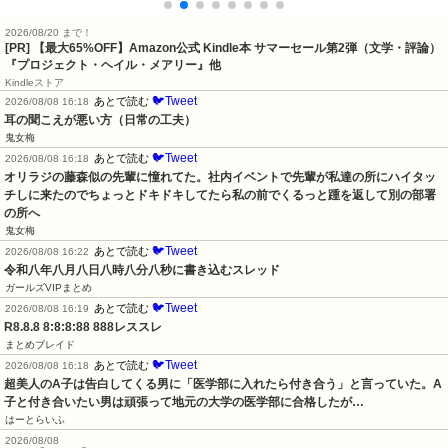
2026/08/20 まで！
[PR]
【最大65%OFF】Amazon公式 Kindle本 サマーセール第2弾（文学・評論）
『プロジェクト・ヘイル・メアリー』他
Kindleストア
🐦Tweet
あとで読む
2026/08/08 16:18
耳の聞こえが悪い方（日常の工夫）
鬼女梅
🐦Tweet
あとで読む
2026/08/08 16:18
オリラジの藤森似の先輩に憧れてた。社内イベントで先輩が私達の所にハイタッ
チしに来たのでちょっとドキドキしてたら私の前でくるっと踵を返して別の部署
の所へ
鬼女梅
🐦Tweet
あとで読む
2026/08/08 16:22
令和八年八月八日八時八分八秒に書き込むスレッド
ガールズVIPまとめ
🐦Tweet
あとで読む
2026/08/08 16:19
R8.8.8 8:8:8:88 888レススレ
まとめブレイド
🐦Tweet
あとで読む
2026/08/08 16:18
超美人のA子は告白してくる男に「医学部に入れたら付き合う」と言っていた。A
子と付き合いたい男は頑張って地元の大学の医学部に合格したが…
はーとらいふ
2026/08/08