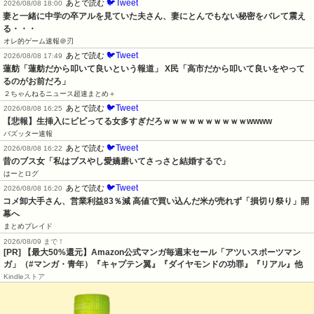
🐦Tweet
あとで読む
2026/08/08 18:00
妻と一緒に中学の卒アルを見ていた夫さん、妻にとんでもない秘密をバレて震え
る・・・
オレ的ゲーム速報＠刃
🐦Tweet
あとで読む
2026/08/08 17:49
蓮舫「蓮舫だから叩いて良いという報道」 X民「高市だから叩いて良いをやって
るのがお前だろ」
２ちゃんねるニュース超速まとめ＋
🐦Tweet
あとで読む
2026/08/08 16:25
【悲報】生挿入にビビってる女多すぎだろｗｗｗｗｗｗｗｗｗｗwwww
バズッター速報
🐦Tweet
あとで読む
2026/08/08 16:22
昔のブス女「私はブスやし愛嬌磨いてさっさと結婚するで」
はーとログ
🐦Tweet
あとで読む
2026/08/08 16:20
コメ卸大手さん、営業利益83％減 高値で買い込んだ米が売れず「損切り祭り」開
幕へ
まとめブレイド
2026/08/09 まで！
[PR]
【最大50%還元】Amazon公式マンガ毎週末セール「アツいスポーツマン
ガ」（#マンガ・青年）『キャプテン翼』『ダイヤモンドの功罪』『リアル』他
Kindleストア