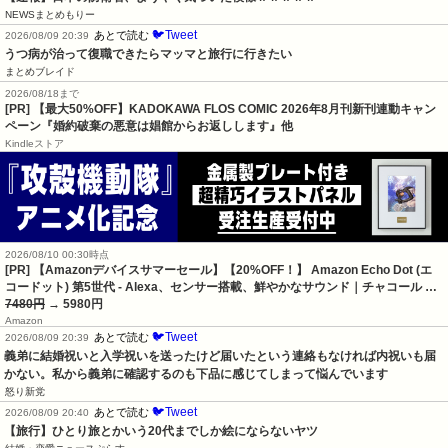
NEWSまとめもりー
🐦Tweet
あとで読む
2026/08/09 20:39
うつ病が治って復職できたらマッマと旅行に行きたい
まとめブレイド
2026/08/18まで
[PR] 【最大50%OFF】KADOKAWA FLOS COMIC 2026年8月刊新刊連動キャン
ペーン『婚約破棄の悪意は娼館からお返しします』他
Kindleストア
2026/08/10 00:30時点
[PR] 【Amazonデバイスサマーセール】【20%OFF！】 Amazon Echo Dot (エ
コードット) 第5世代 - Alexa、センサー搭載、鮮やかなサウンド｜チャコール …
7480円
→ 5980円
Amazon
🐦Tweet
あとで読む
2026/08/09 20:39
義弟に結婚祝いと入学祝いを送ったけど届いたという連絡もなければ内祝いも届
かない。私から義弟に確認するのも下品に感じてしまって悩んでいます
怒り新党
🐦Tweet
あとで読む
2026/08/09 20:40
【旅行】ひとり旅とかいう20代までしか絵にならないヤツ