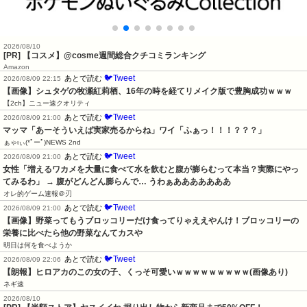
2026/08/10
[PR] 【コスメ】@cosme週間総合クチコミランキング
Amazon
🐦Tweet
あとで読む
2026/08/09 22:15
【画像】シュタゲの牧瀬紅莉栖、16年の時を経てリメイク版で豊胸成功ｗｗｗ
【2ch】ニュー速クオリティ
🐦Tweet
あとで読む
2026/08/09 21:00
マッマ「あーそういえば実家売るからね」ワイ「ふぁっ！！！？？？」
ぁゃιぃ(*ﾟーﾟ)NEWS 2nd
🐦Tweet
あとで読む
2026/08/09 21:00
女性「増えるワカメを大量に食べて水を飲むと腹が膨らむって本当？実際にやっ
てみるわ」 → 腹がどんどん膨らんで… うわぁあああああああ
オレ的ゲーム速報＠刃
🐦Tweet
あとで読む
2026/08/09 21:00
【画像】野菜ってもうブロッコリーだけ食ってりゃええやんけ！ブロッコリーの
栄養に比べたら他の野菜なんてカスや
明日は何を食べようか
🐦Tweet
あとで読む
2026/08/09 22:06
【朗報】ヒロアカのこの女の子、くっそ可愛いｗｗｗｗｗｗｗｗｗ(画像あり)
ネギ速
2026/08/10