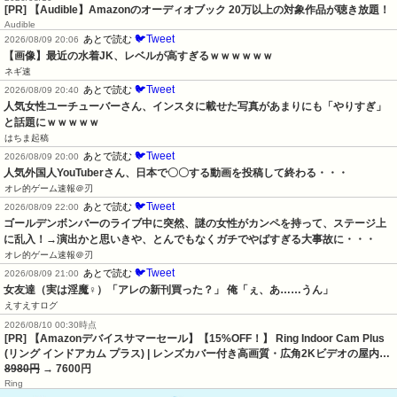
[PR] 【Audible】Amazonのオーディオブック 20万以上の対象作品が聴き放題！
Audible
🐦Tweet
あとで読む
2026/08/09 20:06
【画像】最近の水着JK、レベルが高すぎるｗｗｗｗｗｗ
ネギ速
🐦Tweet
あとで読む
2026/08/09 20:40
人気女性ユーチューバーさん、インスタに載せた写真があまりにも「やりすぎ」
と話題にｗｗｗｗｗ
はちま起稿
🐦Tweet
あとで読む
2026/08/09 20:00
人気外国人YouTuberさん、日本で〇〇する動画を投稿して終わる・・・
オレ的ゲーム速報＠刃
🐦Tweet
あとで読む
2026/08/09 22:00
ゴールデンボンバーのライブ中に突然、謎の女性がカンペを持って、ステージ上
に乱入！→演出かと思いきや、とんでもなくガチでやばすぎる大事故に・・・
オレ的ゲーム速報＠刃
🐦Tweet
あとで読む
2026/08/09 21:00
女友達（実は淫魔♀）「アレの新刊買った？」 俺「ぇ、あ……うん」
えすえすログ
2026/08/10 00:30時点
[PR] 【Amazonデバイスサマーセール】【15%OFF！】 Ring Indoor Cam Plus
(リング インドアカム プラス) | レンズカバー付き高画質・広角2Kビデオの屋内…
8980円
→ 7600円
Ring