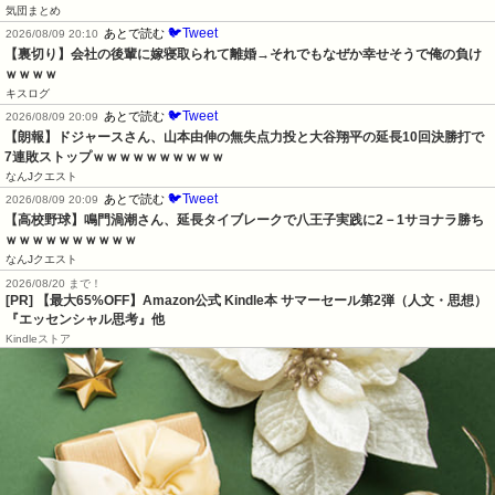
気団まとめ
🐦Tweet
あとで読む
2026/08/09 20:10
【裏切り】会社の後輩に嫁寝取られて離婚→それでもなぜか幸せそうで俺の負け
ｗｗｗｗ
キスログ
🐦Tweet
あとで読む
2026/08/09 20:09
【朗報】ドジャースさん、山本由伸の無失点力投と大谷翔平の延長10回決勝打で
7連敗ストップｗｗｗｗｗｗｗｗｗｗ
なんJクエスト
🐦Tweet
あとで読む
2026/08/09 20:09
【高校野球】鳴門渦潮さん、延長タイブレークで八王子実践に2－1サヨナラ勝ち
ｗｗｗｗｗｗｗｗｗｗ
なんJクエスト
2026/08/20 まで！
[PR]
【最大65%OFF】Amazon公式 Kindle本 サマーセール第2弾（人文・思想）
『エッセンシャル思考』他
Kindleストア