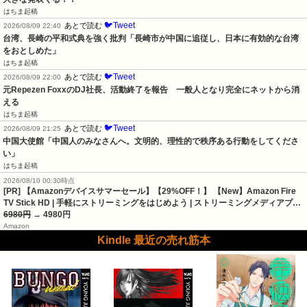
はちま起稿
🐦Tweet
あとで読む
2026/08/09 22:40
台湾、長崎の平和式典を強く批判「長崎市が中国に追従し、日本に有効的な台湾
をおとしめた」
はちま起稿
🐦Tweet
あとで読む
2026/08/09 22:00
元Repezen FoxxのDJ社長、活動終了を報告　一般人となり完全にネットから消
える
はちま起稿
🐦Tweet
あとで読む
2026/08/09 21:25
中国大使館「中国人のみなさんへ。文明的、理性的で秩序ある行動をしてくださ
い」
はちま起稿
2026/08/10 00:30時点
[PR] 【Amazonデバイスサマーセール】【29%OFF！】 【New】Amazon Fire
TV Stick HD | 手軽にストリーミングをはじめよう | ストリーミングメディアプ…
6980円
→ 4980円
Amazon
Kindle 最近の売れ筋本