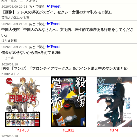
結婚・恋愛ニュースぷらす
🐦Tweet
あとで読む
2026/08/09 20:58
【画像】 テレ東の深夜がスゴイ、セクシー女優のナマ乳をモロ流し
芸能人の気になる噂
🐦Tweet
あとで読む
2026/08/09 21:25
中国大使館「中国人のみなさんへ。文明的、理性的で秩序ある行動をしてくださ
い」
はちま起稿
🐦Tweet
あとで読む
2026/08/09 20:39
借金が返せないから自●考えてるJ民
ふぇー速
2026/08/10
[PR] 【マンガ】『フロンティアワークス』高ポイント還元中のマンガまとめ
Kindleストア
¥1,430
¥1,832
¥374
2026/08/10