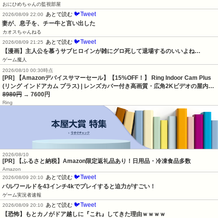
おにひめちゃんの監視部屋
🐦Tweet
あとで読む
2026/08/09 22:00
妻が、息子を、チー牛と言い出した
カオスちゃんねる
🐦Tweet
あとで読む
2026/08/09 21:25
【漫画】主人公を慕うサブヒロインが雑にグロ死して退場するのいいよね…
ゲーム魔人
2026/08/10 00:30時点
[PR] 【Amazonデバイスサマーセール】【15%OFF！】 Ring Indoor Cam Plus
(リング インドアカム プラス) | レンズカバー付き高画質・広角2Kビデオの屋内…
8980円
→ 7600円
Ring
2026/08/10
[PR] 【ふるさと納税】Amazon限定返礼品あり！日用品・冷凍食品多数
Amazon
🐦Tweet
あとで読む
2026/08/09 20:10
パルワールドを43インチ4kでプレイすると迫力がすごい！
ゲーム実況者速報
🐦Tweet
あとで読む
2026/08/09 20:10
【恐怖】もとカノがドア越しに『これ』してきた理由ｗｗｗｗ