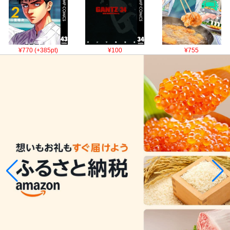
¥770 (+385pt)
¥100
¥755