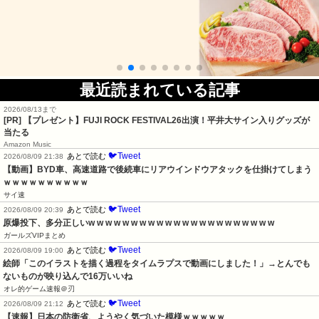
最近読まれている記事
2026/08/13まで
[PR] 【プレゼント】FUJI ROCK FESTIVAL26出演！平井大サイン入りグッズが
当たる
Amazon Music
🐦Tweet
あとで読む
2026/08/09 21:38
【動画】BYD車、高速道路で後続車にリアウインドウアタックを仕掛けてしまう
ｗｗｗｗｗｗｗｗｗｗ
サイ速
🐦Tweet
あとで読む
2026/08/09 20:39
原爆投下、多分正しいw w w w w w w w w w w w w w w w w w w w w w
ガールズVIPまとめ
🐦Tweet
あとで読む
2026/08/09 19:00
絵師「このイラストを描く過程をタイムラプスで動画にしました！」→とんでも
ないものが映り込んで16万いいね
オレ的ゲーム速報＠刃
🐦Tweet
あとで読む
2026/08/09 21:12
【速報】日本の防衛省、ようやく気づいた模様ｗｗｗｗｗ