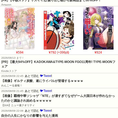
[PR] 【半額ストア】ヤスイイね 掘り出し物から新商品まで50%OFF！
Amazon
¥594
¥792 (+396pt)
¥924
2026/08/13 まで！
[PR]
【最大94%OFF】KADOKAWA&TYPE-MOON FGO11周年! TYPE-MOONフ
ェア
Kindleストア
🐦Tweet
あとで読む
2026/08/09 22:45
【画像】ギルティ炭酸、遂にライバルが登場するｗｗｗｗ
わんこーる速報！
🐦Tweet
あとで読む
2026/08/09 21:45
【画像】覇権中華ソシャゲ「NTE」が凄すぎてなぜゲーム大国日本が作れなかっ
たのかと議論され始めるｗｗｗｗｗ
【2ch】ニュー速クオリティ
🐦Tweet
あとで読む
2026/08/09 22:06
自分の人生にかなりの影響を与えた漫画