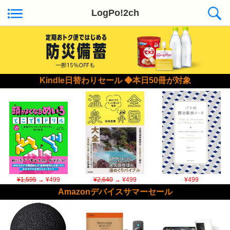
LogPo!2ch
Kindle日替わりセール ◆本日50冊が対象
¥1,595
→ ¥499
¥2,640
→ ¥499
¥499
Amazonデバイスサマーセール