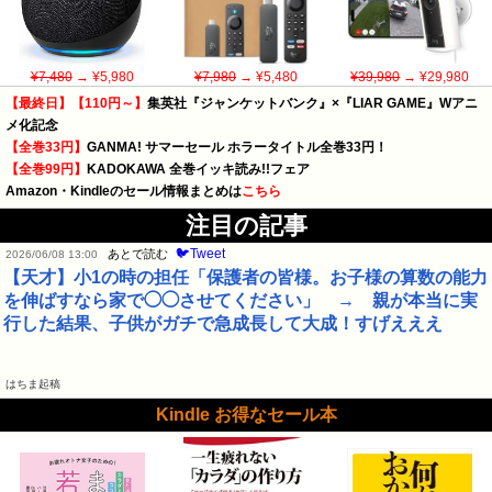
¥7,480
→ ¥5,980
¥7,980
→ ¥5,480
¥39,980
→ ¥29,980
【最終日】【110円～】
集英社『ジャンケットバンク』×『LIAR GAME』Wアニ
メ化記念
【全巻33円】
GANMA! サマーセール ホラータイトル全巻33円！
【全巻99円】
KADOKAWA 全巻イッキ読み!!フェア
Amazon・Kindleのセール情報まとめは
こちら
注目の記事
🐦Tweet
あとで読む
2026/06/08 13:00
【天才】小1の時の担任「保護者の皆様。お子様の算数の能力
を伸ばすなら家で◯◯させてください」 → 親が本当に実
行した結果、子供がガチで急成長して大成！すげえええ
はちま起稿
Kindle お得なセール本