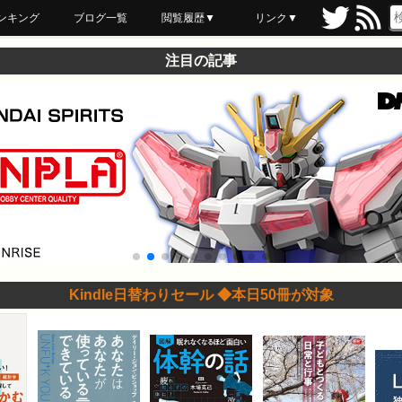
ンキング
ブログ一覧
閲覧履歴▼
リンク▼
ブックマーク
最近読んだ
あとで読む
ネットスーパー
飲食店舗用品
セール情報
注目の記事
Kindle日替わりセール ◆本日50冊が対象