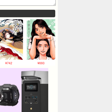
¥742
¥693