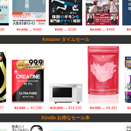
99
¥1,430
→ ¥499
¥935
→ ¥299
¥2,640
→ ¥499
¥3
Amazon タイムセール
77
¥2,480
→ ¥2,299
¥15,800
→ ¥14,220
¥4,980
→ ¥4,482
¥1
Kindle お得なセール本