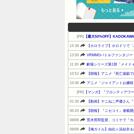
[PR]
【最大50%OFF】KADOKA
15:38
【ホロライブ】ホロドリで「
13:50
VRMMOバトルファンタジー「Des
11:30
劇場シリーズ第1部「メイド
10:52
【朗報】アニメ『死亡遊戯で飯を
10:36
アニメ「ジャイアントお嬢様」
[PR]
【マンガ】『フロンティアワ
01:30
【動画】ヤニねこ声優さん『
00:20
【朗報】『ニセコイ』連載開始
08/06
荒木哲郎監督、コミケで『カ
08/06
【俺ガイル】由比ヶ浜結衣＆