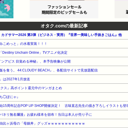
オタク.comの最新記事
WA カドサマー2026 第3弾（ビジネス・実用）『世界一美味しい手抜きごはん』他
みこめっと」の水着実装！！！
tiny Unchain Online」TVアニメ化決定
インアビス 目覚める神秘」、本予告映像が公開
食う。 44:CLOUDY BEACH』、各配信サイトで見放題配信
は2027年1月放送
ークス』高ポイント還元中のマンガまとめ
ち◯ぽにゃ』
15周年記念POP UP SHOP開催決定！ 古味直志先生の描き下ろしイラストも登
バネリ無名爛漫』お疲れ様本を頒布！当日は本人が売り子に
由比ヶ浜母の「母娘丼」グッズｗｗｗｗｗｗｗｗｗｗｗ