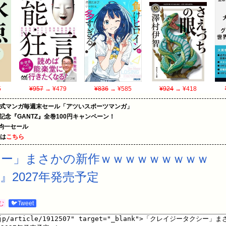
5
¥957
→ ¥479
¥836
→ ¥585
¥924
→ ¥418
on公式マンガ毎週末セール「アツいスポーツマンガ」
年記念『GANTZ』全巻100円キャンペーン！
円均一セール
めは
こちら
ー」まさかの新作ｗｗｗｗｗｗｗｗｗ 
2027年発売予定
む
🐦Tweet