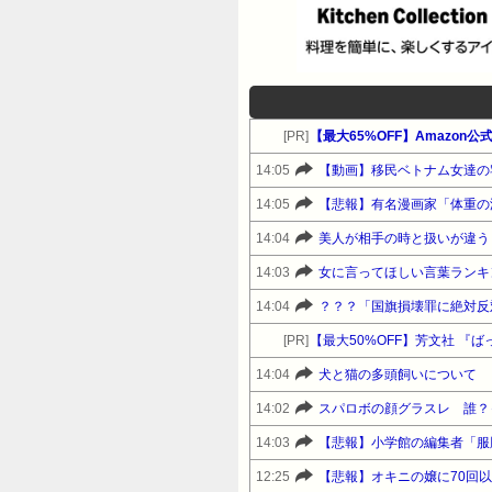
[PR]
【最大65%OFF】Amazon
14:05
【動画】移民ベトナム女達の
14:05
【悲報】有名漫画家「体重の
14:04
14:03
女に言ってほしい言葉ランキ
14:04
？？？「国旗損壊罪に絶対反
[PR]
【最大50%OFF】芳文社 『
14:04
犬と猫の多頭飼いについて
14:02
スパロボの顔グラスレ 誰？
14:03
【悲報】小学館の編集者「服
12:25
【悲報】オキニの嬢に70回