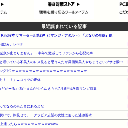
最近読まれている記事
公式 Kindle本 サマーセール第2弾（#マンガ・アダルト）『となりの母娘』他
宅飲み、レベチ
減少が止まりません」 →半年で激減してファンから心配の声
美人が相手の時と扱いが違うと嘆いている不美人のレス見ると思うんだが雰囲気美人やちょうどいブサは眼中にないの？
ング1位ｗｗｗｗｗｗｗｗｗｗｗｗｗｗｗｗｗｗｗｗｗｗ
対！！！」←コイツの正体
ばっどがーる』ほか まんがタイム きらら7月新刊&学園マンガ特集
ってなるのもたまにあるよな
脱いで、胸見せて」 グラビア志望の女性に迫った過激要求
以上通ったらｗｗｗｗｗｗｗｗｗwwww