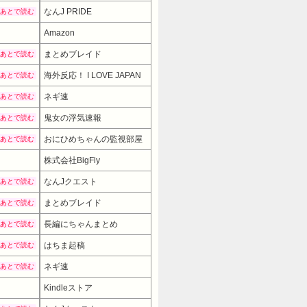
なんJ PRIDE
あとで読む
Amazon
まとめブレイド
あとで読む
海外反応！ I LOVE JAPAN
あとで読む
ネギ速
あとで読む
鬼女の浮気速報
あとで読む
おにひめちゃんの監視部屋
あとで読む
株式会社BigFly
2480円
→ 1984円 （18:00時点）
なんJクエスト
あとで読む
まとめブレイド
あとで読む
長編にちゃんまとめ
あとで読む
はちま起稿
あとで読む
ネギ速
あとで読む
Kindleストア