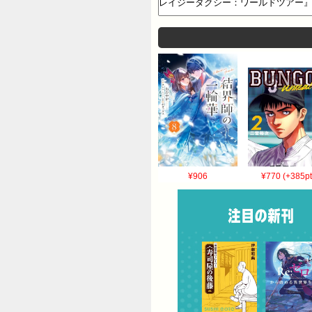
¥906
¥770 (+385pt