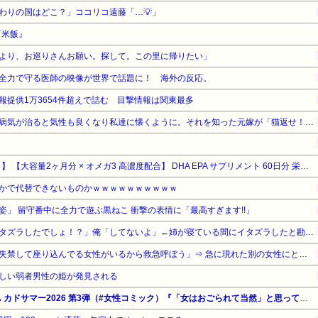
わりの国はどこ？」ココリコ遠藤「…💡」
『米飯』
より、お巡りさんお願い。探して。この里に帰りたい」
全力で守る医師の映像が世界で話題に！ 海外の反応。
報提供1万3654件超えで詰む 目撃情報は関東最多
旦那の元嫁が捨ててった猫。病気が治ると気性も良くなり私達に懐くように。それを知った元嫁が「猫返せ！！」「あんたみたいな小娘に猫と旦那君の面倒見れるわけがない」→修羅場に…
【タイムセール】【20%OFF！】 【大容量2ヶ月分 × オメガ3 高濃度配合】 DHA EPA サプリメント 60日分 栄養機能食品 VitaPBC フィッシュオイル
かで代替できないものかｗｗｗｗｗｗｗｗｗｗ
」 留守番中に全力で遊ぶ黒ねこ 衝撃の表情に「最高すぎます!!」
姉「下着に違和感がある！イタズラしたでしょ！？」俺「してないよ」←姉が寝ている間にイタズラしたと勘違いされているのだが・・・
【悲報】男性「体調悪そうで失禁して座り込んでる女性がいるから救急呼ぼう」⇒ 急に現れた別の女性にとんでもない事をされてしまう・・・
しい弱者男性の姫が発見される
【最大50%OFF】KADOKAWA カドサマー2026 第3弾（#女性コミック）『「女はおごられて当然」と思ってる昭和引きずり女が、婚活した話』『99%離婚 モラハラ夫は変わるのか』『10歳で性被害にあいました』他