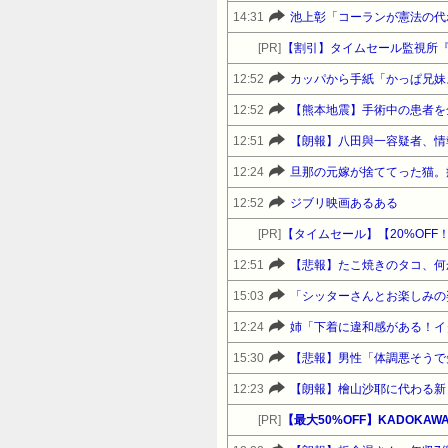
14:31
池上彰「コーランが憲法の代
[PR]
【割引】タイムセール監視所
12:52
カッパから手紙「かっぱ兄妹
12:52
【熊本地震】手術中の患者を
12:51
【朗報】八田與一容疑者、情
12:24
12:52
ジブリ映画あるある
[PR]
12:51
【悲報】たこ焼きのタコ、何
15:03
「シッターさんとお楽しみの姿
12:24
15:30
12:23
【朗報】檜山沙耶に代わる新
[PR]