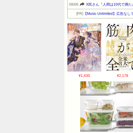
08/06
X民さん『人間は10代で満
[PR]
【Music Unlimited】広
¥1,430
¥2,178