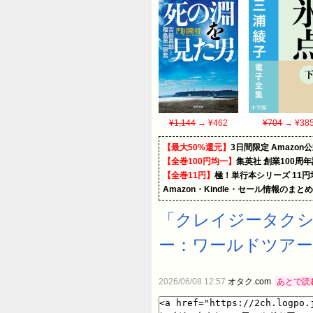
¥1,144
→ ¥462
¥704
→ ¥38
【最大50%還元】
3日間限定 Amaz
【全巻100円均一】
集英社 創業100周
【全巻11円】
極！単行本シリーズ 11
Amazon・Kindle・セール情報のまと
「クレイジータクシ
ー：ワールドツアー』
2026/06/08 12:57
オタク.com
あとで読