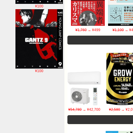
¥100
¥1,760
→ ¥499
¥1,100
→ ¥4
¥100
¥54,780
→ ¥42,700
¥2,580
→ ¥2,0