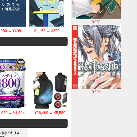
¥531
,080
→ ¥499
¥1,158
→ ¥399
¥594
,980
→ ¥1,584
¥26,499
→ ¥5,580