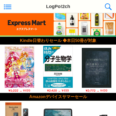
LogPo!2ch
Kindle日替わりセール ◆本日50冊が対象
¥1,222
→ ¥499
¥2,420
→ ¥499
¥2,772
→ ¥499
Amazonデバイスサマーセール