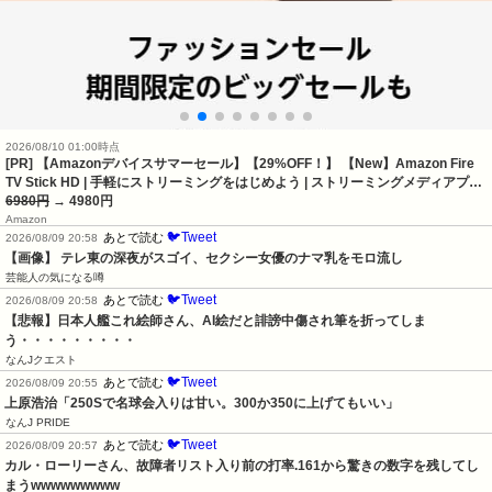
2026/08/10 01:00時点
[PR] 【Amazonデバイスサマーセール】【29%OFF！】 【New】Amazon Fire
TV Stick HD | 手軽にストリーミングをはじめよう | ストリーミングメディアプ…
6980円
→ 4980円
Amazon
🐦Tweet
あとで読む
2026/08/09 20:58
【画像】 テレ東の深夜がスゴイ、セクシー女優のナマ乳をモロ流し
芸能人の気になる噂
🐦Tweet
あとで読む
2026/08/09 20:58
【悲報】日本人艦これ絵師さん、AI絵だと誹謗中傷され筆を折ってしま
う・・・・・・・・・
なんJクエスト
🐦Tweet
あとで読む
2026/08/09 20:55
上原浩治「250Sで名球会入りは甘い。300か350に上げてもいい」
なんJ PRIDE
🐦Tweet
あとで読む
2026/08/09 20:57
カル・ローリーさん、故障者リスト入り前の打率.161から驚きの数字を残してし
まうwwwwwwwww