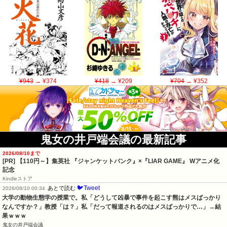
¥943
→ ¥374
¥418
→ ¥209
¥704
→ ¥352
鬼女の井戸端会議の最新記事
2026/08/10まで
[PR]
【110円～】集英社 『ジャンケットバンク』×『LIAR GAME』 Wアニメ化
記念
Kindleストア
🐦Tweet
あとで読む
2026/08/10 00:34
大学の動物生態学の授業で。私「どうして凶暴で事件を起こす熊はメスばっかり
なんですか？」教授「は？」私「だって報道されるのはメスばっかりで…」→結
果ｗｗｗ
鬼女の井戸端会議