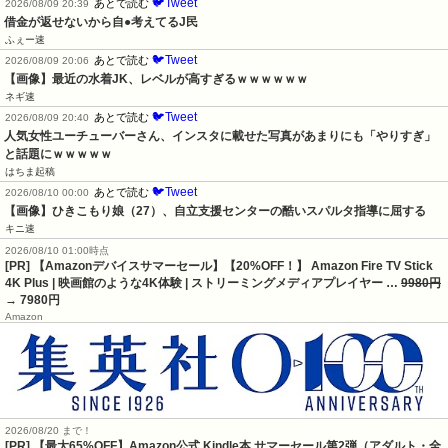
🐦Tweet
あとで読む
2026/08/09 20:39
借金が返せないから自●考えてるJ民
ふぇー速
🐦Tweet
あとで読む
2026/08/09 20:06
【画像】最近の水着JK、レベルが高すぎるｗｗｗｗｗｗ
ネギ速
🐦Tweet
あとで読む
2026/08/09 20:40
人気女性ユーチューバーさん、インスタに載せた写真があまりにも「やりすぎ」
と話題にｗｗｗｗｗ
はちま起稿
🐦Tweet
あとで読む
2026/08/10 00:00
【画像】ひきこもり娘（27）、自立支援センターの酷いスパルタ指導に屈する
キニ速
2026/08/10 01:00時点
[PR] 【Amazonデバイスサマーセール】【20%OFF！】 Amazon Fire TV Stick
4K Plus | 映画館のような4K体験 | ストリーミングメディアプレイヤー …
9980円
→ 7980円
Amazon
2026/08/20 まで！
[PR]
【最大65%OFF】Amazon公式 Kindle本 サマーセール第2弾（アダルト・全