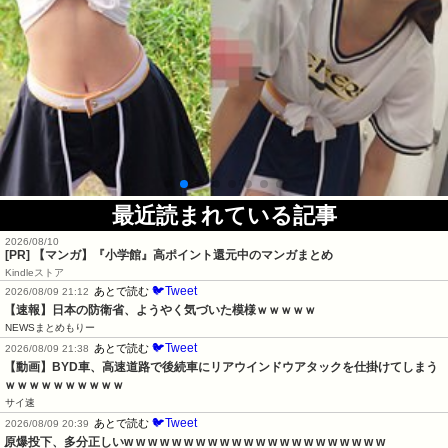
最近読まれている記事
2026/08/10
[PR] 【マンガ】『小学館』高ポイント還元中のマンガまとめ
Kindleストア
🐦Tweet
あとで読む
2026/08/09 21:12
【速報】日本の防衛省、ようやく気づいた模様ｗｗｗｗｗ
NEWSまとめもりー
🐦Tweet
あとで読む
2026/08/09 21:38
【動画】BYD車、高速道路で後続車にリアウインドウアタックを仕掛けてしまう
ｗｗｗｗｗｗｗｗｗｗ
サイ速
🐦Tweet
あとで読む
2026/08/09 20:39
原爆投下、多分正しいw w w w w w w w w w w w w w w w w w w w w w