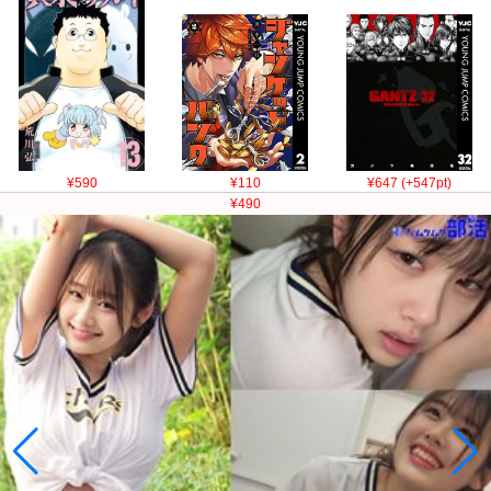
¥590
¥110
¥647 (+547pt)
¥490