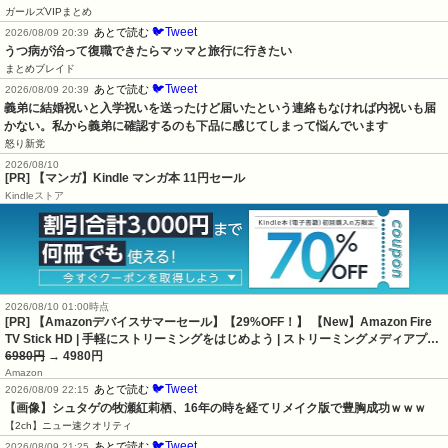
ガールズVIPまとめ
🐦Tweet
あとで読む
2026/08/09 20:39
うつ病が治って復職できたらマッマと旅行に行きたい
まとめブレイド
🐦Tweet
あとで読む
2026/08/09 20:39
義弟に結婚祝いと入学祝いを送ったけど届いたという連絡もなければ内祝いも届
かない。私から義弟に確認するのも下品に感じてしまって悩んでいます
怒り新党
2026/08/10
[PR] 【マンガ】Kindle マンガ本 11円セール
Kindleストア
2026/08/10 01:00時点
[PR] 【Amazonデバイスサマーセール】【29%OFF！】 【New】Amazon Fire
TV Stick HD | 手軽にストリーミングをはじめよう | ストリーミングメディアプ…
6980円
→ 4980円
Amazon
🐦Tweet
あとで読む
2026/08/09 22:15
【画像】シュタゲの牧瀬紅莉栖、16年の時を経てリメイク版で豊胸成功ｗｗｗ
【2ch】ニュー速クオリティ
🐦Tweet
あとで読む
2026/08/09 21:25