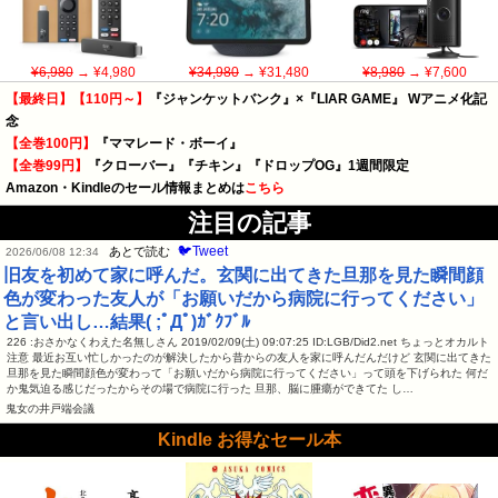
¥6,980
→ ¥4,980
¥34,980
→ ¥31,480
¥8,980
→ ¥7,600
【最終日】【110円～】
『ジャンケットバンク』×『LIAR GAME』 Wアニメ化記
念
【全巻100円】
『ママレード・ボーイ』
【全巻99円】
『クローバー』『チキン』『ドロップOG』1週間限定
Amazon・Kindleのセール情報まとめは
こちら
注目の記事
🐦Tweet
あとで読む
2026/06/08 12:34
旧友を初めて家に呼んだ。玄関に出てきた旦那を見た瞬間顔
色が変わった友人が「お願いだから病院に行ってください」
と言い出し…結果( ;ﾟДﾟ)ｶﾞｸﾌﾞﾙ
226 :おさかなくわえた名無しさん 2019/02/09(土) 09:07:25 ID:LGB/Did2.net ちょっとオカルト
注意 最近お互い忙しかったのが解決したから昔からの友人を家に呼んだんだけど 玄関に出てきた
旦那を見た瞬間顔色が変わって「お願いだから病院に行ってください」って頭を下げられた 何だ
か鬼気迫る感じだったからその場で病院に行った 旦那、脳に腫瘍ができてた し…
鬼女の井戸端会議
Kindle お得なセール本