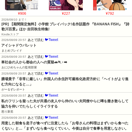
¥906
¥227
¥792
2026/08/10 まで！
[PR] 【期間限定無料】小学館 プレイバック!名作話題作 『BANANA FISH』『詩
歌川百景』ほか 吉田秋生特集!
Kindleストア
🐦Tweet
あとで読む
2026/08/09 20:57
アイシャドウパレット
まとめブレイド
🐦Tweet
あとで読む
2026/08/09 20:57
車社会の人から都会の人への質疑🚗🏃♀️➡️
おにひめちゃんの監視部屋
🐦Tweet
あとで読む
2026/08/09 20:57
膳場貴子「非常に厳しい」外国人の永住許可厳格化政府方針に「ヘイトがより進
む方向になると…」
がーるずレポート
🐦Tweet
あとで読む
2026/08/09 20:57
私のフリンを疑った夫が共通の友人やら仲のいい夫同僚やらに噂を撒き散らして
協力を仰いでたらしくイライラする
怒り新党
🐦Tweet
あとで読む
2026/08/09 20:57
用意した朝食を息子が食べずに注意したら「お母さんの料理はまずいから食べた
くない」と…「まずいなら食べなくていい。今後は自分で食事を用意しなさい。