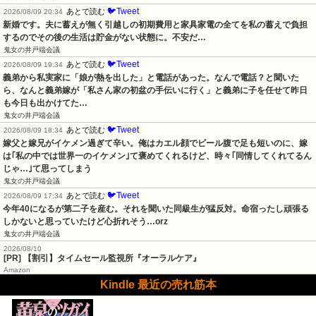
🐦Tweet
あとで読む
2026/08/09 20:34
新婚です。夫に蓄えが無く引越しの初期費用と家具家電の全てを私の蓄えで負担
するのでその後の生活は貯金がない状態に。不安だ…
鬼女の井戸端会議
🐦Tweet
あとで読む
2026/08/09 19:34
義弟から私実家に「娘が熱を出した」と電話があった。なんで電話？と聞いた
ら、なんと義弟嫁が「私さん家の初盆の手伝いに行く」と義弟に子を任せて昨日
も今日も出かけてた…
鬼女の井戸端会議
🐦Tweet
あとで読む
2026/08/09 18:34
嫁父と嫁兄がイケメン過ぎて辛い。俺はカエル顔でビール腹で足も短いのに、嫁
は｢私の中では世界一のイケメン｣て褒めてくれるけど、時々｢同情してくれてるん
じゃ…｣て思ってしまう
鬼女の井戸端会議
🐦Tweet
あとで読む
2026/08/09 17:34
今年40になるが第二子を産む。それを聞いた同級生が猛反対。命宿ったし頑張る
しかないと思っていたけど心折れそう…orz
鬼女の井戸端会議
2026/08/10
[PR] 【割引】タイムセール監視所『オーラルケア』
Amazon
Kindle 最近の売れ筋本