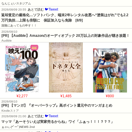
なんじぇいスタジアム
🐦Tweet
あとで読む
2026/08/09 20:55
返却査定の厳格化…ソフトバンク、端末2年レンタル改悪へ“塗装はがれ”でも2.2
万円負担…上限も倍額に　保証加入なら免除　[8/9]
国難にあってもの申す！！
2026/08/10
[PR] 【Audible】Amazonのオーディオブック 20万以上の対象作品が聴き放題！
Audible
¥2,277
¥1,485
¥800
2026/08/10
[PR] 【マンガ】『オーバーラップ』高ポイント還元中のマンガまとめ
Kindleストア
🐦Tweet
あとで読む
2026/08/09 21:00
マッマ「あーそういえば実家売るからね」ワイ「ふぁっ！！！？？？」
ぁゃιぃ(*ﾟーﾟ)NEWS 2nd