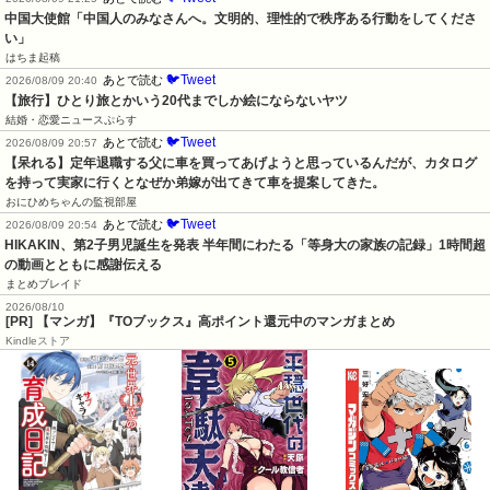
中国大使館「中国人のみなさんへ。文明的、理性的で秩序ある行動をしてくださ
い」
はちま起稿
🐦Tweet
あとで読む
2026/08/09 20:40
【旅行】ひとり旅とかいう20代までしか絵にならないヤツ
結婚・恋愛ニュースぷらす
🐦Tweet
あとで読む
2026/08/09 20:57
【呆れる】定年退職する父に車を買ってあげようと思っているんだが、カタログ
を持って実家に行くとなぜか弟嫁が出てきて車を提案してきた。
おにひめちゃんの監視部屋
🐦Tweet
あとで読む
2026/08/09 20:54
HIKAKIN、第2子男児誕生を発表 半年間にわたる「等身大の家族の記録」1時間超
の動画とともに感謝伝える
まとめブレイド
2026/08/10
[PR] 【マンガ】『TOブックス』高ポイント還元中のマンガまとめ
Kindleストア