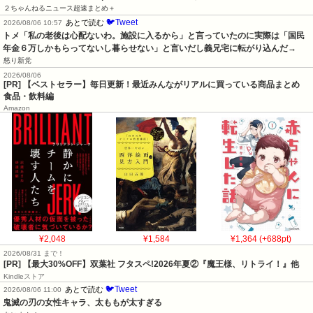
２ちゃんねるニュース超速まとめ＋
🐦Tweet
あとで読む
2026/08/06 10:57
トメ「私の老後は心配ないわ。施設に入るから」と言っていたのに実際は「国民
年金６万しかもらってないし暮らせない」と言いだし義兄宅に転がり込んだ→
怒り新党
2026/08/06
[PR] 【ベストセラー】毎日更新！最近みんながリアルに買っている商品まとめ
食品・飲料編
Amazon
¥2,048
¥1,584
¥1,364 (+688pt)
2026/08/31 まで！
[PR] 【最大30%OFF】双葉社 フタスペ!2026年夏②『魔王様、リトライ！』他
Kindleストア
🐦Tweet
あとで読む
2026/08/06 11:00
鬼滅の刃の女性キャラ、太ももが太すぎる