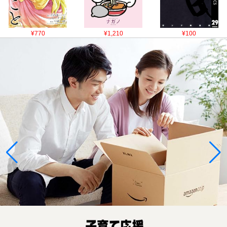
¥770
¥1,210
¥100