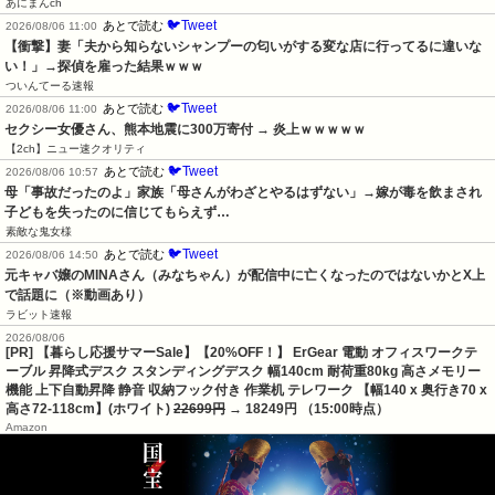
あにまんch
🐦Tweet
あとで読む
2026/08/06 11:00
【衝撃】妻「夫から知らないシャンプーの匂いがする変な店に行ってるに違いな
い！」→探偵を雇った結果ｗｗｗ
ついんてーる速報
🐦Tweet
あとで読む
2026/08/06 11:00
セクシー女優さん、熊本地震に300万寄付 → 炎上ｗｗｗｗｗ
【2ch】ニュー速クオリティ
🐦Tweet
あとで読む
2026/08/06 10:57
母「事故だったのよ」家族「母さんがわざとやるはずない」→嫁が毒を飲まされ
子どもを失ったのに信じてもらえず…
素敵な鬼女様
🐦Tweet
あとで読む
2026/08/06 14:50
元キャバ嬢のMINAさん（みなちゃん）が配信中に亡くなったのではないかとX上
で話題に（※動画あり）
ラビット速報
2026/08/06
[PR] 【暮らし応援サマーSale】【20%OFF！】 ErGear 電動 オフィスワークテ
ーブル 昇降式デスク スタンディングデスク 幅140cm 耐荷重80kg 高さメモリー
機能 上下自動昇降 静音 収納フック付き 作業机 テレワーク 【幅140 x 奥行き70 x
高さ72-118cm】(ホワイト)
22699円
→ 18249円 （15:00時点）
Amazon