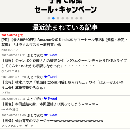
最近読まれている記事
2026/08/06まで
[PR]
【最大90%OFF】Amazon公式 Kindle本 サマーセール第1弾（資格・検定・
就職）『オラクルマスター教科書』他
Kindleストア
🐦Tweet
あとで読む
2026/08/06 12:51
【悲報】ジャンポケ斉藤さんの被害女性「バウムクーヘン売ったりTikTokライブ
しててムカついたから示談しなかった」・・・・・・・・・
なんJクエスト
🐦Tweet
あとで読む
2026/08/06 13:20
【悲報】積水ハウス「地面師に55億円騙し取られた…」ワイ「はえーかわいそ
う…会社滅茶苦茶やろなぁ」
ネギ速
🐦Tweet
あとで読む
2026/08/06 12:11
【画像】本田望結の妹、本田望結より実ってしまうｗｗｗｗｗ
mashlife通信
🐦Tweet
あとで読む
2026/08/06 13:00
【画像】仙台育英のマネージャーwwwwwwwwwwwwwwwwwww
アルファルファモザイク