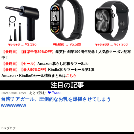
¥5,980
→ ¥3,180
¥6,680
→ ¥5,580
¥76,800
→ ¥67,800
【最終日】【ほぼ全巻39%OFF】
集英社 創業100周年記念！人気作クーポン配布
中！
【最終日】【セール】
Amazon 暮らし応援サマーSale
【最終日】【最大90%OFF】
Kindle本 サマーセール第1弾
Amazon・Kindleのセール情報まとめは
こちら
注目の記事
🐦Tweet
あとで読む
2026/06/08 12:21
台湾チアガール、圧倒的なお乳を爆揺させてしまう
wwwwwww
BIPブログ