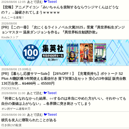
🐦Tweet
あとで読む
2026/08/06 12:05
【悲報】アニメアイコン「みいちゃんを規制するならウシジマくんはどうな
の？」→論破されてしまうｗｗｗｗｗ
わんこーる速報！
2026/08/06
[PR] 【この一冊】「次にくるライトノベル大賞2025」受賞『異世界転生ダンジ
ョンマスター 温泉ダンジョンを作る』『異世界転生勧誘詐欺』
Kindleストア
2026/08/06 15:00時点
[PR] 【暮らし応援サマーSale】【26%OFF！】 【充電長持ち】ポケトーク S2
Plus AI翻訳機 5年間使える通信付き 落下対策3点セット 安心の3年保証 販売台数
130万台突…
61400円
→ 45500円
POCKETALK
🐦Tweet
あとで読む
2026/08/06 11:00
「何者にもなれなかった結果、○○するのは本当にやめた方がいい。それやっても
自分の価値は上がらない」→各界隈に突き刺さってしまう
オレ的ゲーム速報＠刃
🐦Tweet
あとで読む
2026/08/06 09:30
彼氏を友人に寝取られたことがある
行き掛けの駄賃