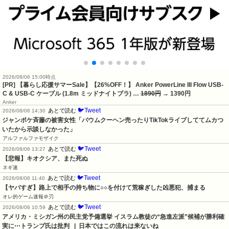
2026/08/06 15:00時点
[PR] 【暮らし応援サマーSale】【26%OFF！】 Anker PowerLine III Flow USB-
C & USB-C ケーブル (1.8m ミッドナイトブラ) …
1890円
→ 1390円
Anker
🐦Tweet
あとで読む
2026/08/06 14:30
ジャンポケ斉藤の被害女性「バウムクーヘン売ったりTikTokライブしててムカつ
いたから示談しなかった」
アルファルファモザイク
🐦Tweet
あとで読む
2026/08/06 13:27
【悲報】キオクシア、また死ぬ
ネギ速
🐦Tweet
あとで読む
2026/08/06 11:40
【ヤバすぎ】路上で相手の持ち物に○○を付けて荒稼ぎした凶悪犯、捕まる
オレ的ゲーム速報＠刃
🐦Tweet
あとで読む
2026/08/06 10:59
アメリカ・ミシガン州の民主党予備選挙 イスラム教徒の“急進左派”候補が勝利確
実に⋯トランプ氏は批判   |  日本ではこの流れは来ないね