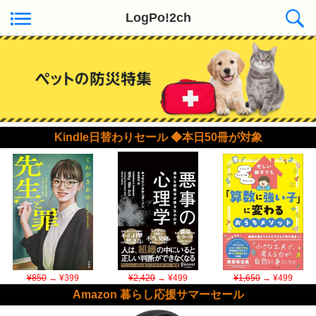
LogPo!2ch
Kindle日替わりセール ◆本日50冊が対象
¥850
→ ¥399
¥2,420
→ ¥499
¥1,650
→ ¥499
Amazon 暮らし応援サマーセール