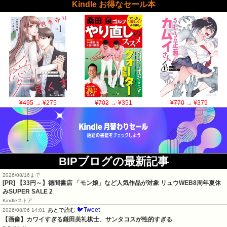
Kindle お得なセール本
¥495
→ ¥275
¥702
→ ¥351
¥770
→ ¥379
BIPブログの最新記事
2026/08/16まで
[PR]
【33円～】徳間書店 「モン娘」など人気作品が対象 リュウWEB8周年夏休
みSUPER SALE 2
Kindleストア
🐦Tweet
あとで読む
2026/08/06 14:01
【画像】カワイすぎる鎌田美礼棋士、サンタコスが性的すぎる