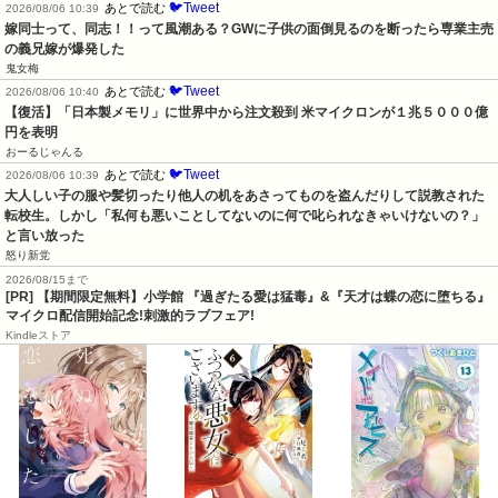
🐦Tweet
あとで読む
2026/08/06 10:39
嫁同士って、同志！！って風潮ある？GWに子供の面倒見るのを断ったら専業主売
の義兄嫁が爆発した
鬼女梅
🐦Tweet
あとで読む
2026/08/06 10:40
【復活】「日本製メモリ」に世界中から注文殺到 米マイクロンが１兆５０００億
円を表明
おーるじゃんる
🐦Tweet
あとで読む
2026/08/06 10:39
大人しい子の服や髪切ったり他人の机をあさってものを盗んだりして説教された
転校生。しかし「私何も悪いことしてないのに何で叱られなきゃいけないの？」
と言い放った
怒り新党
2026/08/15まで
[PR] 【期間限定無料】小学館 『過ぎたる愛は猛毒』&『天才は蝶の恋に堕ちる』
マイクロ配信開始記念!刺激的ラブフェア!
Kindleストア