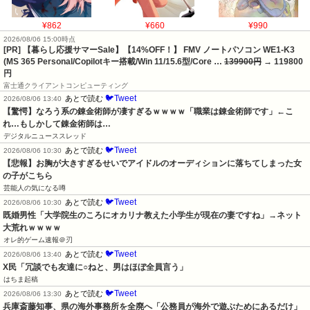
¥862
¥660
¥990
2026/08/06 15:00時点
[PR] 【暮らし応援サマーSale】【14%OFF！】 FMV ノートパソコン WE1-K3
(MS 365 Personal/Copilotキー搭載/Win 11/15.6型/Core …
139900円
→ 119800
円
富士通クライアントコンピューティング
🐦Tweet
あとで読む
2026/08/06 13:40
【驚愕】なろう系の錬金術師が凄すぎるｗｗｗｗ「職業は錬金術師です」←こ
れ…もしかして錬金術師は…
デジタルニューススレッド
🐦Tweet
あとで読む
2026/08/06 10:30
【悲報】お胸が大きすぎるせいでアイドルのオーディションに落ちてしまった女
の子がこちら
芸能人の気になる噂
🐦Tweet
あとで読む
2026/08/06 10:30
既婚男性「大学院生のころにオカリナ教えた小学生が現在の妻ですね」→ネット
大荒れｗｗｗｗ
オレ的ゲーム速報＠刃
🐦Tweet
あとで読む
2026/08/06 13:40
X民「冗談でも友達に○ねと、男はほぼ全員言う」
はちま起稿
🐦Tweet
あとで読む
2026/08/06 13:30
兵庫斎藤知事、県の海外事務所を全廃へ「公務員が海外で遊ぶためにあるだけ」