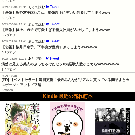
BIPブログ
🐦Tweet
あとで読む
2026/08/06 13:31
【画像】板野友美(32)さん、想像以上にデカい乳をしてしまうwww
BIPブログ
🐦Tweet
あとで読む
2026/08/06 12:31
【画像】弊社、ガチで可愛すぎる新入社員が入社してしまうwwww
BIPブログ
🐦Tweet
あとで読む
2026/08/06 12:01
【悲報】桜井日奈子、下半身が豊満すぎてしまうwwwwww
BIPブログ
🐦Tweet
あとで読む
2026/08/06 11:31
清楚に見える美人のぶっちゃけたセッ■ス経験人数がこちらwwwwwwww
BIPブログ
2026/08/06
[PR] 【ベストセラー】毎日更新！最近みんながリアルに買っている商品まとめ
スポーツ・アウトドア編
Amazon
Kindle 最近の売れ筋本