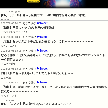
2026/08/06 まで！
[PR]
【セール】暮らし応援サマーSale 対象商品 電化製品『家電』
Amazon
🐦Tweet
あとで読む
2026/08/06 14:00
【朗報】秋田にアラブが2兆円の投資決定
アルファルファモザイク
🐦Tweet
あとで読む
2026/08/06 13:49
【悲報】セッ◯スが下手だと女が生まれる←これｗｗｗｗｗｗｗｗｗｗ
なんJクエスト
🐦Tweet
あとで読む
2026/08/06 13:06
なろう作家「円安で高市さん叩いてた奴ら、円高でも褒めないのでポジショント
ーク確定ｗｗｗ」
アニゲー速報
🐦Tweet
あとで読む
2026/08/06 13:06
同日入社のおっさんをバカにしてたら上司だったわｗｗ
ふぇー速
🐦Tweet
あとで読む
2026/08/06 13:05
【朗報】冥王計画ゼオライマーさん、たった2回のスパロボ参戦で大人気ロボ作品
になるｗｗｗｗｗｗｗｗｗｗ
なんJクエスト
2026/08/06
[PR] 【コスメ】男の身だしなみ・メンズコスメストア
Amazon