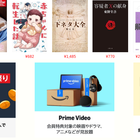
¥682
¥1,485
¥770
¥2