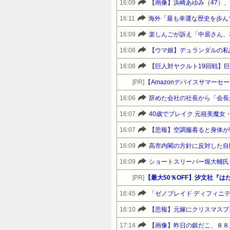
16:09
【画像】浜崎あゆみ（47）
16:11
海外「最も幸運な歴史を歩ん
16:09
楽しんごが訴え「中居さん、
16:08
【ウマ娘】デュランダルの私
16:08
[PR]
16:06
16:07
40歳でブレイク 元祖美魔
16:07
【悲報】空調服着ると身体が
16:09
高市内閣の方針に反対した自
16:09
ショートスリーパー堀大輔氏
[PR]
【最大50％OFF】汐文社『は
16:45
「ゼノブレイド ディフィニティブエデ
16:10
【悲報】元嫁にクリスマスプ
17:14
【画像】昨日の銀だこ、８８