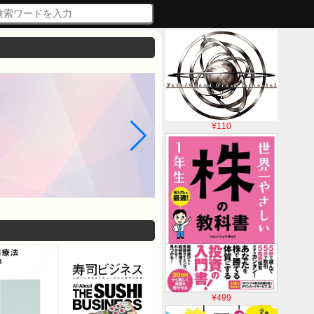
¥110
¥499