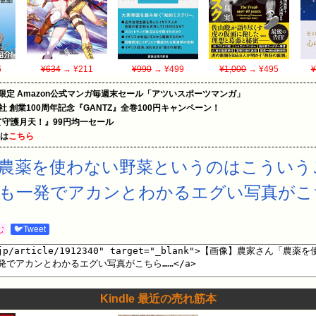
6
¥634
→ ¥211
¥990
→ ¥499
¥1,000
→ ¥495
¥
限定 Amazon公式マンガ毎週末セール「アツいスポーツマンガ」
社 創業100周年記念『GANTZ』全巻100円キャンペーン！
守護月天！』99円均一セール
めは
こちら
「農薬を使わない野菜というのはこういう
ても一発でアカンとわかるエグい写真がこ
む
🐦Tweet
Kindle 最近の売れ筋本