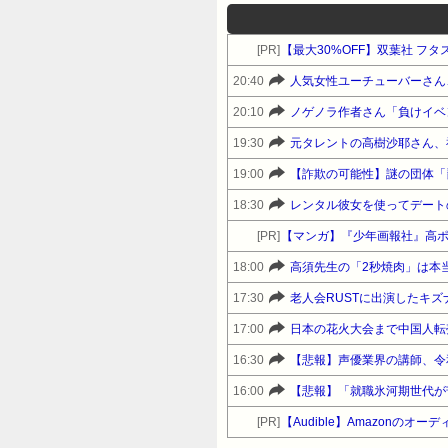
[PR]
【最大30%OFF】双葉社 フタ
20:40
人気女性ユーチューバーさん
20:10
ノゲノラ作者さん「負けイベ
19:30
元タレントの高樹沙耶さん、
19:00
18:30
レンタル彼女を使ってデート
[PR]
【マンガ】『少年画報社』高
18:00
高須先生の「2秒焼肉」は本
17:30
老人会RUSTに出演したキ
17:00
日本の花火大会まで中国人転
16:30
【悲報】声優業界の講師、令
16:00
【悲報】「就職氷河期世代が
[PR]
【Audible】Amazonの