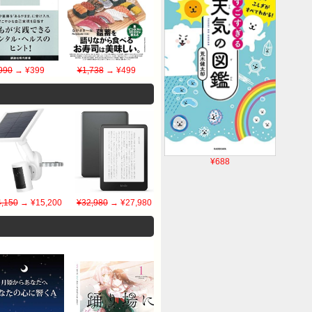
990
→ ¥399
¥1,738
→ ¥499
¥688
,150
→ ¥15,200
¥32,980
→ ¥27,980