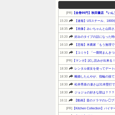
[PR]
15:20
【速報】USスチール、1800億
18:35
【画像】みいちゃんと山田さ
15:20
16:10
【悲報】米農家「もう無理で
18:30
【コミケ】「一畳間まんきつ
[PR]
【マンガ】試し読みが出来る
18:30
レンタル彼女を使ってデート
18:30
離婚したんやが、指輪の捨て
18:30
松井秀喜の凄さは31本塁打
18:30
ジョジョの好きな部は？？？
16:11
【動画】昔のドラマのレ◯プ
[PR]