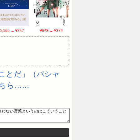
1,155
→ ¥347
¥673
→ ¥374
ことだ」（パシャ
ちら……