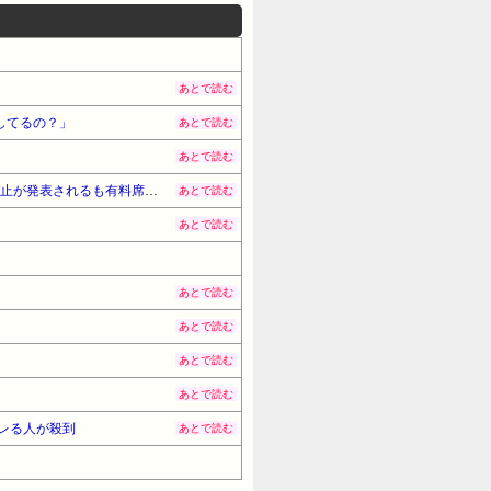
あとで読む
してるの？」
あとで読む
あとで読む
【詐欺の可能性】謎の団体「琵琶湖三市同時花火大会を開催します！！」三市「は？聞いてないけど」 → 開催中止が発表されるも有料席や出店料の返金には触れず
あとで読む
あとで読む
あとで読む
あとで読む
あとで読む
あとで読む
レる人が殺到
あとで読む