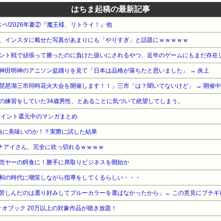
はちま起稿の最新記事
スペ!2026年夏②『魔王様、リトライ！』他
、インスタに載せた写真があまりにも「やりすぎ」と話題にｗｗｗｗｗ
ント戦で頑張って勝ったのに負けた扱いにされるやつ、近年のゲームにもまだ存在
神田明神のアニソン盆踊りを見て「日本は品格が落ちたと思いました」 → 炎上
の練習をしていた34歳男性、とあることに気づいて絶望してしまう。
ポイント還元中のマンガまとめ
当に美味いのか！？実際に試した結果
ズナアイさん、完全に吹っ切れるｗｗｗｗ
売ヤーの餌食に！勝手に席取りビジネスを開始か
和の時代に嘲笑しながら指導をしてくるらしい・・・
苦しんだのは選り好みしてブルーカラーを選ばなかったから」← この意見にブチギ
オーディオブック 20万以上の対象作品が聴き放題！