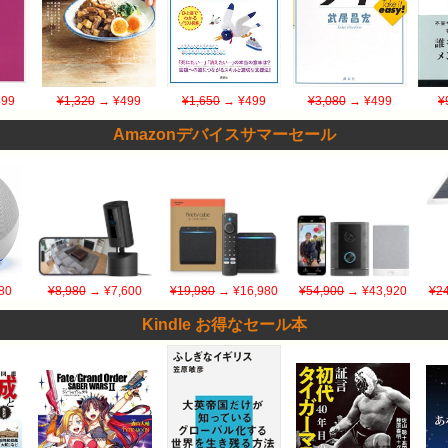
99
¥1,320
→ ¥499
¥1,650
→ ¥499
¥3,080
→ ¥499
¥
Amazonデバイスサマーセール
80
¥8,980
→ ¥7,600
¥19,980
→ ¥16,980
¥54,900
→ ¥43,920
¥24
Kindle お得なセール本