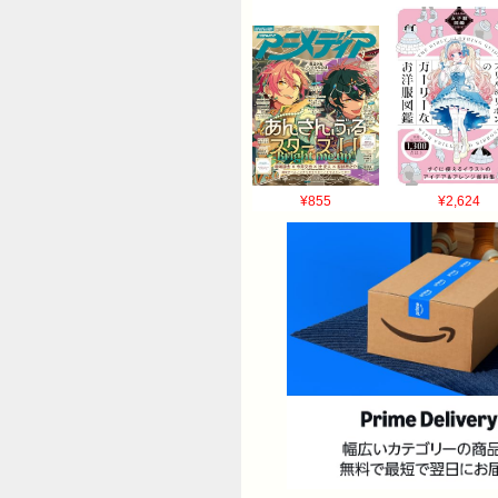
¥855
¥2,624