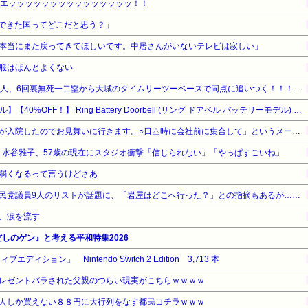
、エッッッッッッッッッッッッッッッ！！
できた国ってどこだと思う？」
本当にまた戻ってきてほしいです。中居さんがいないテレビは寂しい」
服はほんとよくない
【巨人対ヤクルト19回戦】巨人、6回裏無死一二塁から大城のタイムリーツーベースで同点に追いつく！！！！！！！！！！！
【Amazonデバイスサマーセール】【40%OFF！】 Ring Battery Doorbell (リング ドアベル バッテリーモデル) | ワンタッチ取り付け | ドア前防犯カメラ用途にも | スマホ対応ドアホン | 本体充電も簡単 | Ring Home プラン30日間無料体験付き - サテンニッケル
辞めた会社の社長から「会長が入院したのでお見舞いに行きます。○日△時に会社前に集合して」というメールが来た。辞めた人間が行くわけないだろ→無視してたら、社長からさらに…
女・水谷雅子、57歳の現在にスタジオ衝撃「信じられない」「やっぱすごいね」
弱くなるって言うけどさあ
民党議員9人のリストが話題に、「岩屋はどこへ行った？」との指摘もあるが……
、涙を流す
だしのゲン』と考える平和特集2026
ィション」 Nintendo Switch 2 Edition 3,713 本
レゼントバラされた父親のつらい現実がこちらｗｗｗｗ
人しか買えない８８円に大行列をなす都民コチラｗｗｗ