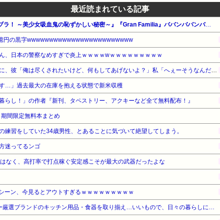
最近読まれている記事
【全巻99円】秋田書店 『いんブラ！ ～美少女吸血鬼の恥ずかしい秘密～』『Gran Familia』ババンババンバンバンパイア最新巻発売記念吸血鬼セール！
円の黒字wwwwwwwwwwwwwwwwwwwwwwww
ん、日本の警察なめすぎで炎上ｗｗｗｗwｗｗｗｗｗｗｗｗｗ
好みのタイプの話になった時に、彼「俺は尽くされたいけど、何もしてあげないよ？」私「へぇーそうなんだー」→その後…
す…」過去最大の在庫を抱える状態で新米収穫
暮らし！」の作者『新刊、タペストリー、アクキーなど全て無料配布！』
！期間限定無料本まとめ
の練習をしていた34歳男性、とあることに気づいて絶望してしまう。
方迷ってるンゴ
ではなく、高打率で打点稼ぐ安定感こそが最大の武器だったよな
シーン、今見るとアウトすぎるｗｗｗｗｗｗｗｗｗ
【Kitchen Collection】バイヤー厳選ブランドのキッチン用品・食器を取り揃え…いいもので、日々の暮らしに楽しみを！