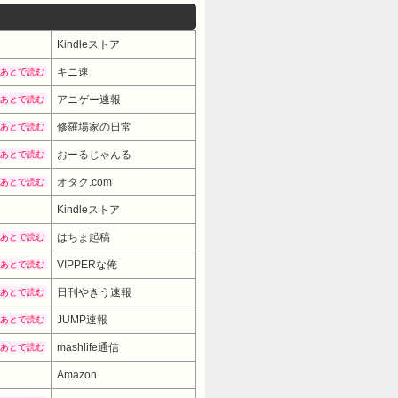
Kindleストア
キニ速
あとで読む
アニゲー速報
あとで読む
修羅場家の日常
あとで読む
おーるじゃんる
あとで読む
オタク.com
あとで読む
Kindleストア
はちま起稿
あとで読む
VIPPERな俺
あとで読む
日刊やきう速報
あとで読む
JUMP速報
あとで読む
mashlife通信
あとで読む
Amazon