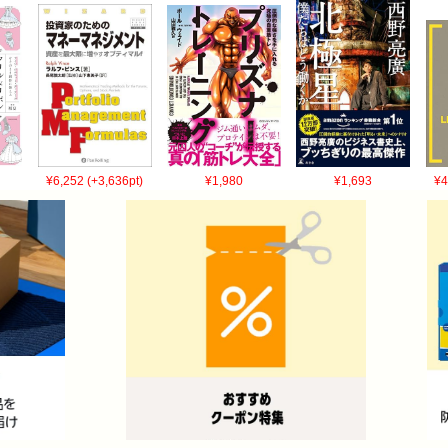
¥6,252 (+3,636pt)
¥1,980
¥1,693
¥4