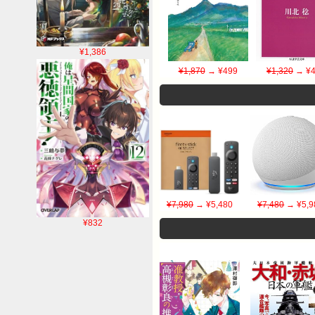
¥1,386
¥1,870
→ ¥499
¥1,320
→ ¥4
¥7,980
→ ¥5,480
¥7,480
→ ¥5,9
¥832