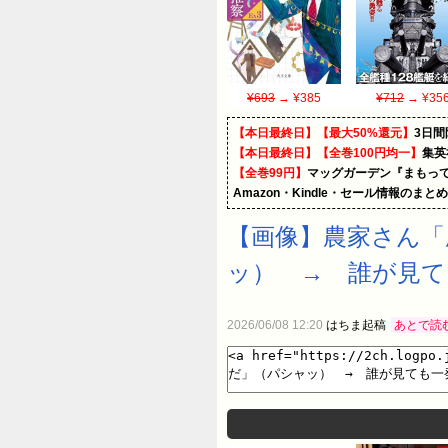
¥693
→ ¥385
¥712
→ ¥35
【本日最終日】【最大50%還元】
3日間
【本日最終日】【全巻100円均一】
集英
【全巻99円】
マッグガーデン『まもって
Amazon・Kindle・セール情報のまと
【画像】農家さん
ッ） → 誰が見
2026/06/08 12:20
はちま起稿
あとで読