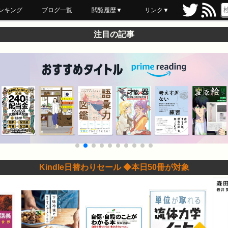
ンキング
ブログ一覧
閲覧履歴▼
リンク▼
ブックマーク
最近読んだ
あとで読む
ネットスーパー
飲食店舗用品
セール情報
注目の記事
Kindle日替わりセール ◆本日50冊が対象