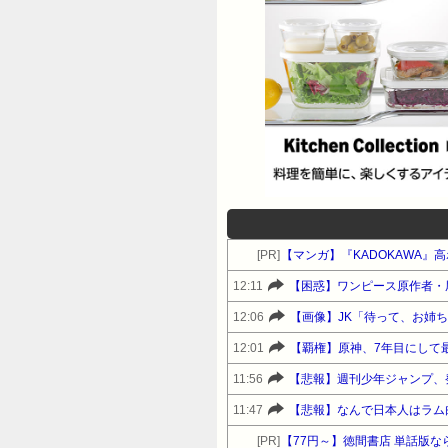
[PR]
【マンガ】『KADOKAWA』
12:11
【困惑】ワンピース原作者・
12:06
【画像】JK「待って、お姉
12:01
【覇権】原神、7年目にして
11:56
【悲報】週刊少年ジャンプ、発
11:47
【悲報】なんで日本人はラム
[PR]
【77円～】徳間書店 単話版な