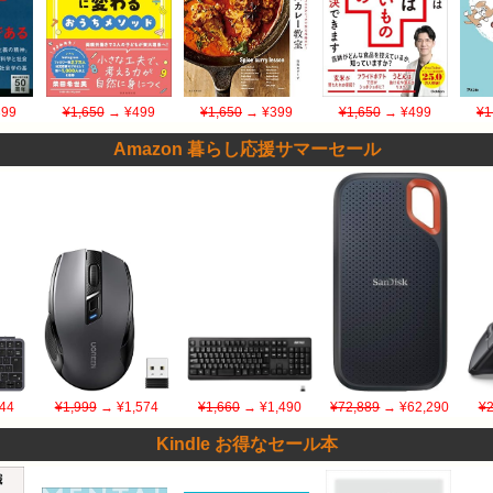
99
¥1,650
→ ¥499
¥1,650
→ ¥399
¥1,650
→ ¥499
¥1
Amazon 暮らし応援サマーセール
44
¥1,999
→ ¥1,574
¥1,660
→ ¥1,490
¥72,889
→ ¥62,290
¥2
Kindle お得なセール本