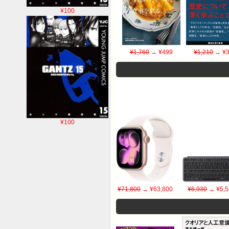
¥100
¥1,760
→ ¥499
¥1,210
→ ¥3
¥100
¥71,800
→ ¥63,800
¥6,930
→ ¥5,5