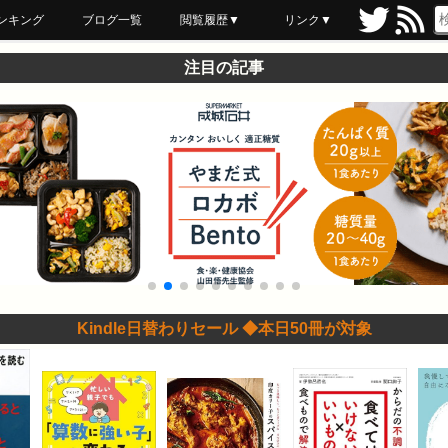
ンキング
ブログ一覧
閲覧履歴▼
リンク▼
ブックマーク
最近読んだ
あとで読む
ネットスーパー
飲食店舗用品
セール情報
注目の記事
Kindle日替わりセール ◆本日50冊が対象