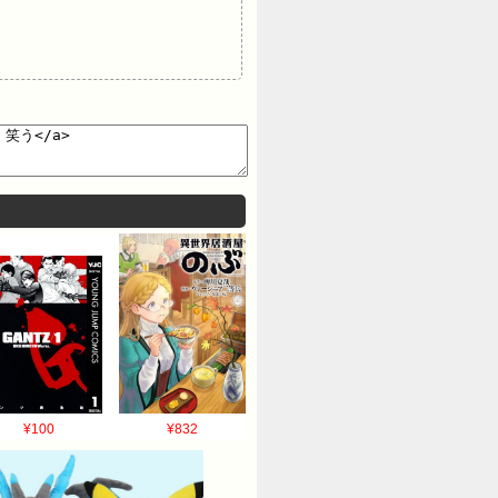
¥100
¥832