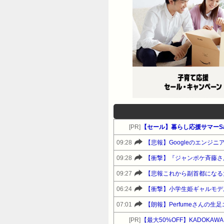
[PR]
【セール】暮らし応援サマーSa
09:28
【悲報】Googleのエンジ
09:28
【衝撃】『ジャンポケ斉藤さ
09:27
【悲報これから副首都になる
06:24
07:01
【朗報】Perfumeさんの
[PR]
【最大50%OFF】KADOKAW