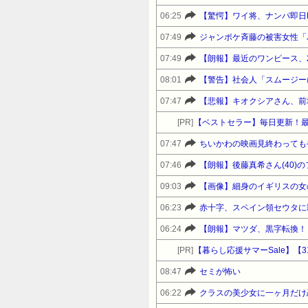
06:25
【驚愕】ワイ将、ナンパ即日
07:49
ジャンポケ斉藤の被害女性「バ
07:49
【朗報】最近のワンピース、
08:01
【警告】社会人「スムージー
07:47
【悲報】キオクシアさん、前
[PR]
【ベストセラー】毎日更新！
07:47
ちいかわの映画見終わっても
07:46
【朗報】後藤真希さん(40)
09:03
【画像】細身のイギリスの女の
06:23
赤十字、スペイン領セウタに
06:24
【朗報】マツダ、黒字転換！！
[PR]
08:47
セミが怖い
06:22
クラスの美少女に一ヶ月だけ