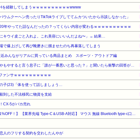
Hを経験してしまうｗｗｗｗｗｗｗｗｗｗwwww
ウムクーヘン売ったりTikTokライブしててムカついたから示談しなかった」
20年やってた話なんだったの？ってくらい内容が変わるｗｗｗｗｗｗｗｗｗｗ
にキウイ皮ごと入れよ。これ美容にいいんだよね〜」→ 結果…
場で爆上げして再び靴磨きに掴ませたのち再暴落してしまう
最近みんながリアルに買っている商品まとめ スポーツ・アウトドア編
やもやすると言う息子に「誰が一番悪いと思った？」と聞いたら衝撃の回答が…
のファンサｗｗｗｗｗｗｗｗｗｗ
子(23)「体を使って話しましょう…
殺到した不法移民に物資を支給
CX-5がバカ売れ
【暮らし応援サマーSale】【31%OFF！】 【業界先端 Type-C＆USB-A対応】 マウス 無線 Bluetooth type-c口接続 ワイヤレスマウス 静音 超薄型 小型 高感度 ブルートゥース 2.4GHz 3段階dpi切替 省電力 高耐久性 TELEC認証取得済み Mac/Windows/PC/Macbook/ipad/タブレット/iPhone/Android/スマホ対応 (Type-c/ブラック)
恋人のフリする契約を交わしたんやが