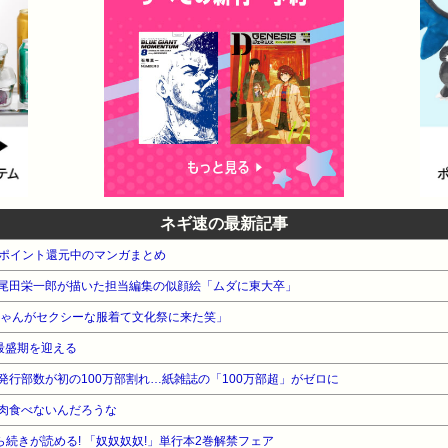
ネギ速の最新記事
高ポイント還元中のマンガまとめ
尾田栄一郎が描いた担当編集の似顔絵「ムダに東大卒」
ちゃんがセクシーな服着て文化祭に来た笑」
最盛期を迎える
行部数が初の100万部割れ…紙雑誌の「100万部超」がゼロに
肉食べないんだろうな
ら続きが読める! 「奴奴奴奴!」単行本2巻解禁フェア