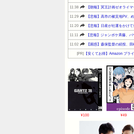
11:38
【朗報】冥王計画ゼオライマ
11:29
【悲報】高市の被災地PV、
11:20
【悲報】日産が社運をかけて
11:11
【悲報】ジャンポケ斉藤、バウ
11:02
【困惑】森保監督の続投、田
[PR]
【安くてお得】Amazon 
¥100
¥49