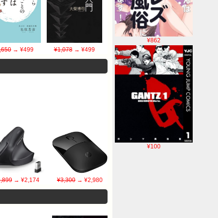
¥862
,650
→ ¥499
¥1,078
→ ¥499
¥100
,899
→ ¥2,174
¥3,300
→ ¥2,980