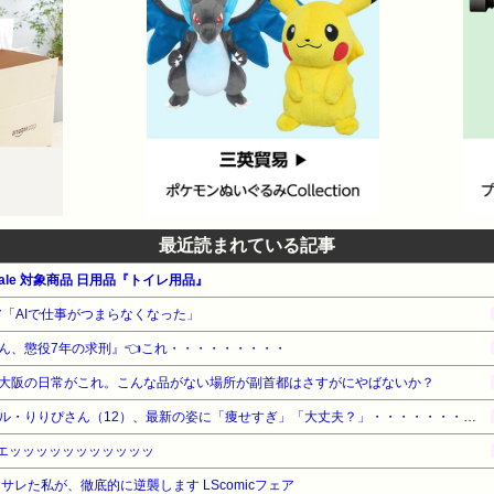
最近読まれている記事
le 対象商品 日用品『トイレ用品』
ニア「AIで仕事がつまらなくなった」
ん、懲役7年の求刑』👈これ・・・・・・・・・
大阪の日常がこれ。こんな品がない場所が副首都はさすがにやばないか？
【衝撃】小学生姫ギャルモデル・りりぴさん（12）、最新の姿に「痩せすぎ」「大丈夫？」・・・・・・・・・
生足エッッッッッッッッッッッ
A サレた私が、徹底的に逆襲します LScomicフェア