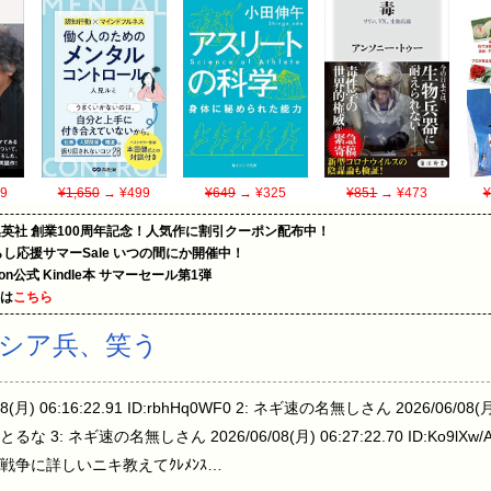
9
¥1,650
→ ¥499
¥649
→ ¥325
¥851
→ ¥473
¥
集英社 創業100周年記念！人気作に割引クーポン配布中！
暮らし応援サマーSale いつの間にか開催中！
zon公式 Kindle本 サマーセール第1弾
めは
こちら
シア兵、笑う
) 06:16:22.91 ID:rbhHq0WF0 2: ネギ速の名無しさん 2026/06/08(月) 0
: ネギ速の名無しさん 2026/06/08(月) 06:27:22.70 ID:Ko9
争に詳しいニキ教えてｸﾚﾒﾝｽ…