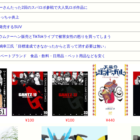
ーさんたった2回のスパロボ参戦で大人気ロボ作品に
めっちゃ炎上
発売するSUV
ムクーヘン販売とTikTokライブで被害女性の怒りを買ってしまう
嶋幸三氏「目標達成できなかったからと言って消す必要は無い」
プライベートブランド 食品・飲料・日用品・ペット用品などを安く
¥100
¥100
¥440