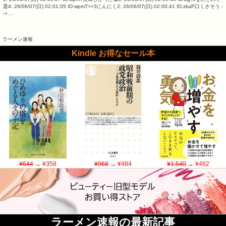
皿4: 26/06/07(日) 02:01:05 ID:wpmT>>3にんにく2: 26/06/07(日) 02:00:41 ID:zkaP口くさそう -
->…
ラーメン速報
Kindle お得なセール本
¥644
→ ¥358
¥968
→ ¥484
¥1,540
→ ¥462
ラーメン速報の最新記事