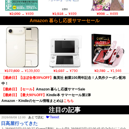
¥2,090
→ ¥499
¥1,518
→ ¥499
¥998
→ ¥499
Amazon 暮らし応援サマーセール
¥177,800
→ ¥139,800
¥1,037
→ ¥790
¥2,780
→ ¥1,946
【最終日】【ほぼ全巻39%OFF】
集英社 創業100周年記念！人気作クーポン配布
中！
【最終日】【セール】
Amazon 暮らし応援サマーSale
【最終日】【最大90%OFF】
Kindle本 サマーセール第1弾
Amazon・Kindleのセール情報まとめは
こちら
注目の記事
🐦Tweet
あとで読む
2026/06/08 12:00
日高屋行ってきた
1: 26/06/07(日) 02:00:27 ID:wpmT美味しかった😋3: 26/06/07(日) 02:00:45 ID:ZgTcなにこの小