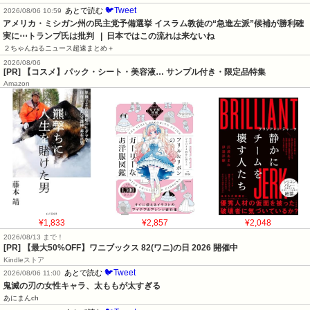
🐦Tweet
あとで読む
2026/08/06 10:59
アメリカ・ミシガン州の民主党予備選挙 イスラム教徒の“急進左派”候補が勝利確
実に⋯トランプ氏は批判   |  日本ではこの流れは来ないね
２ちゃんねるニュース超速まとめ＋
2026/08/06
[PR] 【コスメ】パック・シート・美容液… サンプル付き・限定品特集
Amazon
¥1,833
¥2,857
¥2,048
2026/08/13 まで！
[PR]
【最大50%OFF】ワニブックス 82(ワニ)の日 2026 開催中
Kindleストア
🐦Tweet
あとで読む
2026/08/06 11:00
鬼滅の刃の女性キャラ、太ももが太すぎる
あにまんch