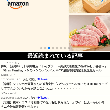
最近読まれている記事
2026/08/12まで
[PR]
【全巻99円】秋田書店 『いんブラ！ ～美少女吸血鬼の恥ずかしい秘密～』
『Gran Familia』ババンババンバンバンパイア最新巻発売記念吸血鬼セール！
Kindleストア
🐦Tweet
あとで読む
2026/08/06 12:51
【悲報】ジャンポケ斉藤さんの被害女性「バウムクーヘン売ったりTikTokライブ
しててムカついたから示談しなかった」・・・・・・・・・
なんJクエスト
🐦Tweet
あとで読む
2026/08/06 13:20
【悲報】積水ハウス「地面師に55億円騙し取られた…」ワイ「はえーかわいそ
う…会社滅茶苦茶やろなぁ」