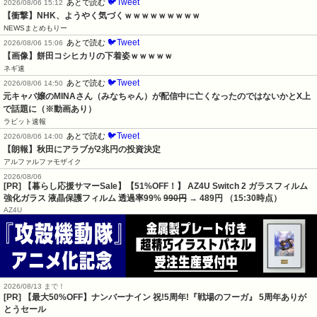
🐦Tweet
あとで読む
2026/08/06 15:12
【衝撃】NHK、ようやく気づくｗｗｗｗｗｗｗｗｗ
NEWSまとめもりー
🐦Tweet
あとで読む
2026/08/06 15:06
【画像】餅田コシヒカリの下着姿ｗｗｗｗｗ
ネギ速
🐦Tweet
あとで読む
2026/08/06 14:50
元キャバ嬢のMINAさん（みなちゃん）が配信中に亡くなったのではないかとX上
で話題に（※動画あり）
ラビット速報
🐦Tweet
あとで読む
2026/08/06 14:00
【朗報】秋田にアラブが2兆円の投資決定
アルファルファモザイク
2026/08/06
[PR] 【暮らし応援サマーSale】【51%OFF！】 AZ4U Switch 2 ガラスフィルム
強化ガラス 液晶保護フィルム 透過率99%
990円
→ 489円 （15:30時点）
AZ4U
2026/08/13 まで！
[PR] 【最大50%OFF】ナンバーナイン 祝!5周年!『戦場のフーガ』 5周年ありが
とうセール