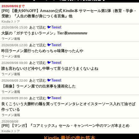
2026/08/06まで
[PR]
【最大90%OFF】Amazon公式 Kindle本 サマーセール第1弾（教育・学参・
受験）『人生の教養が身につく名言集』他
Kindleストア
🐦Tweet
あとで読む
2026/08/06 15:00
大阪の「ガチでうまいラーメン」Tier表wwwwwww
ラーメン速報
🐦Tweet
あとで読む
2026/08/06 12:00
昨日ラーメン屋行ったらめっちゃ味薄かったんや
ラーメン速報
🐦Tweet
あとで読む
2026/08/06 09:00
誰も言わないけど冷やし中華って言うほどうまくないよね
ラーメン速報
🐦Tweet
あとで読む
2026/08/05 22:00
【画像】ラーメン屋での出来事を漫画化した
ラーメン速報
🐦Tweet
あとで読む
2026/08/05 20:00
良くこういう大勝軒の麺を買ってラーメンタレとオイスターソース入れて油そば
作っている
ラーメン速報
2026/08/06
[PR] 【マンガ】『コアミックス』セール・キャンペーン中のマンガ本まとめ
Kindleストア
Kindle 最近の売れ筋本