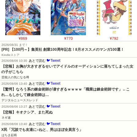
¥869
¥770
¥792
2026/08/31 まで！
[PR]
【100円～】集英社 創業100周年記念！8月オススメのマンガ100選！
Kindleストア
🐦Tweet
あとで読む
2026/08/06 10:30
【悲報】お胸が大きすぎるせいでアイドルのオーディションに落ちてしまった女
の子がこちら
芸能人の気になる噂
🐦Tweet
あとで読む
2026/08/06 13:40
【驚愕】なろう系の錬金術師が凄すぎるｗｗｗｗ「職業は錬金術師です」←こ
れ…もしかして錬金術師は…
デジタルニューススレッド
🐦Tweet
あとで読む
2026/08/06 13:27
【悲報】キオクシア、また死ぬ
ネギ速
🐦Tweet
あとで読む
2026/08/06 13:40
X民「冗談でも友達に○ねと、男はほぼ全員言う」
はちま起稿