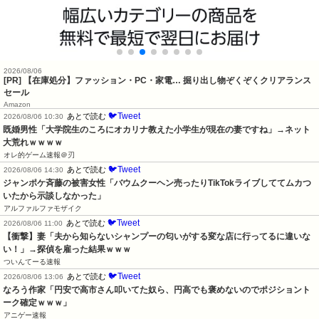
2026/08/06
[PR] 【在庫処分】ファッション・PC・家電… 掘り出し物ぞくぞくクリアランス
セール
Amazon
🐦Tweet
あとで読む
2026/08/06 10:30
既婚男性「大学院生のころにオカリナ教えた小学生が現在の妻ですね」→ネット
大荒れｗｗｗｗ
オレ的ゲーム速報＠刃
🐦Tweet
あとで読む
2026/08/06 14:30
ジャンポケ斉藤の被害女性「バウムクーヘン売ったりTikTokライブしててムカつ
いたから示談しなかった」
アルファルファモザイク
🐦Tweet
あとで読む
2026/08/06 11:00
【衝撃】妻「夫から知らないシャンプーの匂いがする変な店に行ってるに違いな
い！」→探偵を雇った結果ｗｗｗ
ついんてーる速報
🐦Tweet
あとで読む
2026/08/06 13:06
なろう作家「円安で高市さん叩いてた奴ら、円高でも褒めないのでポジショント
ーク確定ｗｗｗ」
アニゲー速報