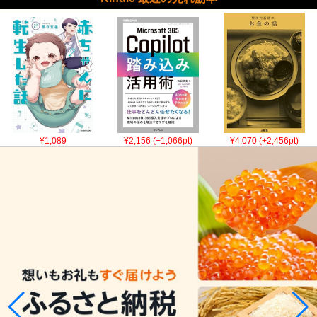
¥1,089
¥2,156 (+1,066pt)
¥4,070 (+2,456pt)