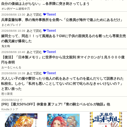
自分の価値は上がらない」→各界隈に突き刺さってしまう
オレ的ゲーム速報＠刃
🐦Tweet
あとで読む
2026/08/06 13:30
兵庫斎藤知事、県の海外事務所を全廃へ「公務員が海外で遊ぶためにあるだけ」
まとめブレイド
🐦Tweet
あとで読む
2026/08/06 10:39
嫁同士って、同志！！って風潮ある？GWに子供の面倒見るのを断ったら専業主売
の義兄嫁が爆発した
鬼女梅
🐦Tweet
あとで読む
2026/08/06 10:40
【復活】「日本製メモリ」に世界中から注文殺到 米マイクロンが１兆５０００億
円を表明
おーるじゃんる
🐦Tweet
あとで読む
2026/08/06 10:39
大人しい子の服や髪切ったり他人の机をあさってものを盗んだりして説教された
転校生。しかし「私何も悪いことしてないのに何で叱られなきゃいけないの？」
と言い放った
怒り新党
2026/08/13まで
[PR] 【最大50%OFF】伸童舎 夏フェア!『青の騎士ベルゼルガ物語』他
Kindleストア