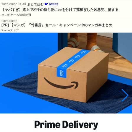
🐦Tweet
あとで読む
2026/08/06 11:40
【ヤバすぎ】路上で相手の持ち物に○○を付けて荒稼ぎした凶悪犯、捕まる
オレ的ゲーム速報＠刃
2026/08/06
[PR] 【マンガ】『竹書房』セール・キャンペーン中のマンガ本まとめ
Kindleストア