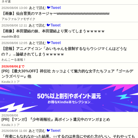
ネギ速
🐦Tweet
あとで読む
2026/08/06 13:00
【画像】仙台育英のマネージャーwwwwwwwwwwwwwwwwwww
アルファルファモザイク
🐦Tweet
あとで読む
2026/08/06 12:11
【画像】本田望結の妹、本田望結より実ってしまうｗｗｗｗｗ
mashlife通信
🐦Tweet
あとで読む
2026/08/06 12:05
【悲報】アニメアイコン「みいちゃんを規制するならウシジマくんはどうな
の？」→論破されてしまうｗｗｗｗｗ
わんこーる速報！
2026/08/06まで
[PR] 【最大30%OFF】祥伝社 カッコよくて魅力的な女子たちフェア『ゴールデ
ンラズベリー』他
Kindleストア
2026/08/06
[PR] 【マンガ】『少年画報社』高ポイント還元中のマンガまとめ
Kindleストア
🐦Tweet
あとで読む
2026/08/06 11:00
「何者にもなれなかった結果、○○するのは本当にやめた方がいい。それやっても