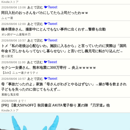
Kindleストア
🐦Tweet
あとで読む
2026/08/06 13:06
同日入社のおっさんをバカにしてたら上司だったわｗｗ
ふぇー速
🐦Tweet
あとで読む
2026/08/06 12:00
橋本環奈さん、撮影中にとんでもない事件に出くわす…警察も出動
オレ的ゲーム速報＠刃
🐦Tweet
あとで読む
2026/08/06 10:57
トメ「私の老後は心配ないわ。施設に入るから」と言っていたのに実際は「国民
年金６万しかもらってないし暮らせない」と言いだし義兄宅に転がり込んだ→
怒り新党
🐦Tweet
あとで読む
2026/08/06 11:00
セクシー女優さん、熊本地震に300万寄付 → 炎上ｗｗｗｗｗ
【2ch】ニュー速クオリティ
🐦Tweet
あとで読む
2026/08/06 10:57
母「事故だったのよ」家族「母さんがわざとやるはずない」→嫁が毒を飲まされ
子どもを失ったのに信じてもらえず…
素敵な鬼女様
2026/09/05 まで！
[PR]
【最大50%OFF】秋田書店 AKITA電子祭り 夏の陣 『刃牙道』他
Kindleストア