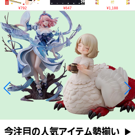
¥792
¥647
¥1,188