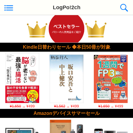
LogPo!2ch
Kindle日替わりセール ◆本日50冊が対象
¥1,650
→ ¥499
¥1,562
→ ¥499
¥1,650
→ ¥499
Amazonデバイスサマーセール