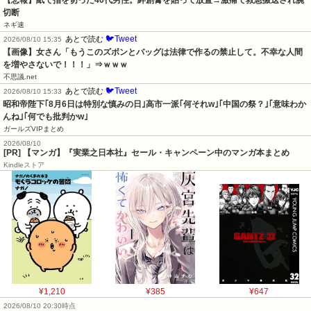
切断
ネギ速
🐦Tweet
あとで読む
2026/08/10 15:35
【画像】女さん「もうこのズボンとバッグは法律で作るの禁止して。不幸な人間
を増やさないで！！！」⇒ｗｗｗ
不思議.net
🐦Tweet
あとで読む
2026/08/10 15:33
昭和帝陛下｢8月6日は特別な慎みの日｣高市一派｢何それw｣｢中国の祭？｣｢意味わか
んね｣｢何でも批判かw｣
ガールズVIPまとめ
2026/08/10
[PR] 【マンガ】『実業之日本社』セール・キャンペーン中のマンガ本まとめ
Kindleストア
¥1,210
¥385
¥647
2026/08/10 20:30時点