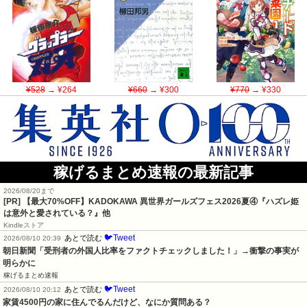
¥528
→ ¥264
¥660
→ ¥300
¥770
→ ¥330
稼げるまとめ速報の最新記事
2026/08/20まで
[PR] 【最大70%OFF】KADOKAWA 異世界ガールズフェス2026夏④『ハズレ姫
は意外と愛されている？』他
Kindleストア
🐦Tweet
あとで読む
2026/08/10 20:39
朝日新聞「受刑者の外国人比率をファクトチェックしました！」→衝撃の事実が
明らかに
稼げるまとめ速報
🐦Tweet
あとで読む
2026/08/10 20:12
家賃4500円の家に住んでるんだけど、なにか質問ある？