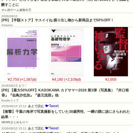
醸すことに
オレ的ゲーム速報＠刃
2026/08/10
[PR] 【半額ストア】ヤスイイね 掘り出し物から新商品まで50%OFF！
Amazon
¥2,750 (+1,387pt)
¥4,180 (+2,109pt)
¥2,000
2026/08/13 まで！
[PR]
【最大50%OFF】KADOKAWA カドサマー2026 第3弾（写真集）『井口裕
香』『似鳥沙也加』『森元流那』他
Kindleストア
🐦Tweet
あとで読む
2026/08/10 15:12
【衝撃】千葉の海岸で写真撮影をしていた38歳男性、一瞬の隙に波にさらわれた
結果・・・
NEWSまとめもりー
🐦Tweet
あとで読む
2026/08/10 15:12