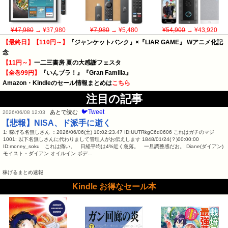
¥47,980
→ ¥37,980
¥7,980
→ ¥5,480
¥54,900
→ ¥43,920
【最終日】【110円～】
『ジャンケットバンク』×『LIAR GAME』 Wアニメ化記
念
【11円～】
一二三書房 夏の大感謝フェスタ
【全巻99円】
『いんブラ！』『Gran Familia』
Amazon・Kindleのセール情報まとめは
こちら
注目の記事
🐦Tweet
あとで読む
2026/06/08 12:03
【悲報】NISA、ド派手に逝く
1: 稼げる名無しさん ：2026/06/06(土) 10:02:23.47 ID:UUTRkgC6d0606 これはガチのマジ
1001: 以下名無しさんに代わりまして管理人がお伝えします 1848/01/24(？)00:00:00
ID:money_soku これは痛い。 日経平均は4%近く急落。 一旦調整感だお。 Diane(ダイアン)
モイスト・ダイアン オイルイン ボデ…
稼げるまとめ速報
Kindle お得なセール本