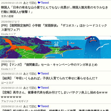
🐦Tweet
あとで読む
2026/08/10 15:35
韓国人「日本の有名な山小屋でとんでもない光景が…韓国人観光客のモラルなき
行動に韓国人が衝撃！」
世界の憂鬱
2026/08/17まで
[PR] 【期間限定無料】小学館 『深淵探偵』『ザコオス♂』ほか シードコミック
ス新刊フェア!
Kindleストア
2026/08/10
[PR] 【マンガ】『徳間書店』セール・キャンペーン中のマンガ本まとめ
Kindleストア
🐦Tweet
あとで読む
2026/08/10 15:33
【結局】「年収いくらあれば」子供2人育てられて幸せに暮らせるんだ？
はーとログ
🐦Tweet
あとで読む
2026/08/10 15:32
【悲報】高市さん、被爆者代表を睨み付けてしまいバチクソ炎上し始めるw w w 
w w w w w w w
アルファルファモザイク
🐦Tweet
あとで読む
2026/08/10 16:42
【悲報】紙で指を切った40代男性。絆創膏を貼って放置→激痛で救急搬送され腕