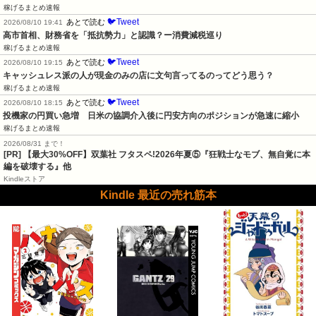
稼げるまとめ速報
🐦Tweet
あとで読む
2026/08/10 19:41
高市首相、財務省を「抵抗勢力」と認識？ー消費減税巡り
稼げるまとめ速報
🐦Tweet
あとで読む
2026/08/10 19:15
キャッシュレス派の人が現金のみの店に文句言ってるのってどう思う？
稼げるまとめ速報
🐦Tweet
あとで読む
2026/08/10 18:15
投機家の円買い急増　日米の協調介入後に円安方向のポジションが急速に縮小
稼げるまとめ速報
2026/08/31 まで！
[PR] 【最大30%OFF】双葉社 フタスペ!2026年夏⑤『狂戦士なモブ、無自覚に本
編を破壊する』他
Kindleストア
Kindle 最近の売れ筋本