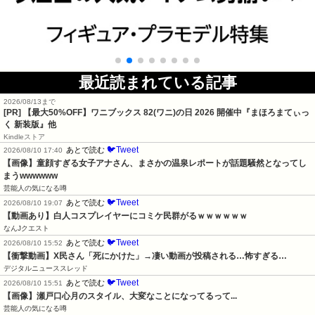
最近読まれている記事
2026/08/13まで
[PR]
【最大50%OFF】ワニブックス 82(ワニ)の日 2026 開催中『まほろまてぃっ
く 新装版』他
Kindleストア
🐦Tweet
あとで読む
2026/08/10 17:40
【画像】童顔すぎる女子アナさん、まさかの温泉レポートが話題騒然となってし
まうwwwwww
芸能人の気になる噂
🐦Tweet
あとで読む
2026/08/10 19:07
【動画あり】白人コスプレイヤーにコミケ民群がるｗｗｗｗｗｗ
なんJクエスト
🐦Tweet
あとで読む
2026/08/10 15:52
【衝撃動画】X民さん「死にかけた」→凄い動画が投稿される…怖すぎる…
デジタルニューススレッド
🐦Tweet
あとで読む
2026/08/10 15:51
【画像】瀬戸口心月のスタイル、大変なことになってるって...
芸能人の気になる噂