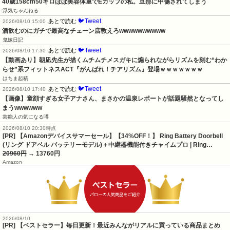
40歳158cm50キロほぼ美容体重でEカップの私。旦那に中傷されてしまう
浮気ちゃんねる
🐦Tweet
あとで読む
2026/08/10 15:00
酒飲むのにガチで最高なチェーン店教えろwwwwwwwwww
鬼嫁日記
🐦Tweet
あとで読む
2026/08/10 17:30
【動画あり】朝凪先生が描くムチムチメスガキに煽られながらリズムを刻む“わか
らせ”系フィットネスACT『がんばれ！チアリズム』登場ｗｗｗｗｗｗｗ
はちま起稿
🐦Tweet
あとで読む
2026/08/10 17:40
【画像】童顔すぎる女子アナさん、まさかの温泉レポートが話題騒然となってし
まうwwwwww
芸能人の気になる噂
2026/08/10 20:30時点
[PR] 【Amazonデバイスサマーセール】【34%OFF！】 Ring Battery Doorbell
(リング ドアベル バッテリーモデル)＋中継器機能付きチャイムプロ | Ring…
20960円
→ 13760円
Amazon
2026/08/10
[PR] 【ベストセラー】毎日更新！最近みんながリアルに買っている商品まとめ