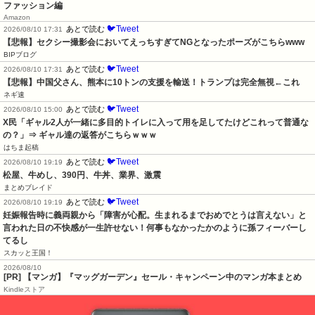
ファッション編
Amazon
🐦Tweet
あとで読む
2026/08/10 17:31
【悲報】セクシー撮影会においてえっちすぎてNGとなったポーズがこちらwww
BIPブログ
🐦Tweet
あとで読む
2026/08/10 17:31
【悲報】中国父さん、熊本に10トンの支援を輸送！トランプは完全無視←これ
ネギ速
🐦Tweet
あとで読む
2026/08/10 15:00
X民「ギャル2人が一緒に多目的トイレに入って用を足してたけどこれって普通な
の？」⇒ ギャル達の返答がこちらｗｗｗ
はちま起稿
🐦Tweet
あとで読む
2026/08/10 19:19
松屋、牛めし、390円、牛丼、業界、激震
まとめブレイド
🐦Tweet
あとで読む
2026/08/10 19:19
妊娠報告時に義両親から「障害が心配。生まれるまでおめでとうは言えない」と
言われた日の不快感が一生許せない！何事もなかったかのように孫フィーバーし
てるし
スカッと王国！
2026/08/10
[PR] 【マンガ】『マッグガーデン』セール・キャンペーン中のマンガ本まとめ
Kindleストア