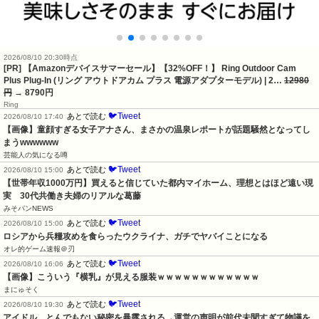
2026/08/10 20:30時点
[PR] 【Amazonデバイスサマーセール】【32%OFF！】 Ring Outdoor Cam
Plus Plug-In (リング アウトドアカム プラス 電源アダプターモデル) | 2…
12980
円
→ 8790円
Ring
🐦Tweet
あとで読む
2026/08/10 17:40
【画像】童顔すぎる女子アナさん、まさかの温泉レポートが話題騒然となってし
まうwwwwww
芸能人の気になる噂
🐦Tweet
あとで読む
2026/08/10 15:00
【世帯年収1000万円】買えると信じていた都内マイホーム、理想とはほど遠い現
実　30代共働き夫婦のリアルな葛藤
みそパンNEWS
🐦Tweet
あとで読む
2026/08/10 15:00
ロシアから兵糧攻めを食らったウクライナ、ガチでヤバイことになる
オレ的ゲーム速報＠刃
🐦Tweet
あとで読む
2026/08/10 16:06
【画像】こういう『横乳』が見える服装ｗｗｗｗｗｗｗｗｗｗｗｗ
まにゅそく
🐦Tweet
あとで読む
2026/08/10 19:30
アイドル、とんでもない秘密を暴露される→運営の声明が前代未聞すぎて物議を