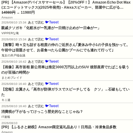
[PR] 【Amazonデバイスサマーセール】【20%OFF！】 Amazon Echo Dot Max
(エコードットマックス)(2025年発売) - Alexaスピーカー、部屋中に広がる…
14980円
→ 11980円
Amazon
🐦Tweet
あとで読む
2026/08/10 15:34
親戚クソガキ「化粧水がー乳液がー日焼け止めがー日傘がー」
VIPPERな俺
🐦Tweet
あとで読む
2026/08/10 15:34
【衝撃】時々立ち話する程度の仲のご近所さん｢夏休み中小1の子供を預かって。
午前中は宿題させて、お昼食べたら公園かプールにでも連れて行って｣
鬼女の井戸端会議
🐦Tweet
あとで読む
2026/08/10 16:42
【画像】高市首相 新公用車は推定3000万円以上のSUV 後部座席でたばこを吸う
のが至福の時間か
まとめブレイド
🐦Tweet
あとで読む
2026/08/10 16:40
【悲報】左翼さん「高市が防弾ガラスでスピーチしてる　クソ」→石破もしてい
た
キニ速
🐦Tweet
あとで読む
2026/08/10 16:40
消費税が下がるってけっこう歴史的なことじゃね？
IT速報
2026/08/10
[PR] 【ふるさと納税】Amazon限定返礼品あり！日用品・冷凍食品多数
Amazon