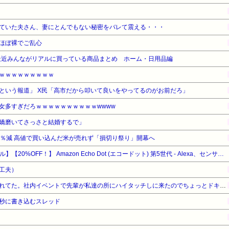
ていた夫さん、妻にとんでもない秘密をバレて震える・・・
ほぼ裸でご乱心
最近みんながリアルに買っている商品まとめ ホーム・日用品編
ｗｗｗｗｗｗｗｗｗ
という報道」 X民「高市だから叩いて良いをやってるのがお前だろ」
女多すぎだろｗｗｗｗｗｗｗｗｗｗwwww
嬌磨いてさっさと結婚するで」
3％減 高値で買い込んだ米が売れず「損切り祭り」開幕へ
【Amazonデバイスサマーセール】【20%OFF！】 Amazon Echo Dot (エコードット) 第5世代 - Alexa、センサー搭載、鮮やかなサウンド｜グレーシャーホワイト
工夫）
オリラジの藤森似の先輩に憧れてた。社内イベントで先輩が私達の所にハイタッチしに来たのでちょっとドキドキしてたら私の前でくるっと踵を返して別の部署の所へ
秒に書き込むスレッド