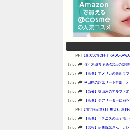
[PR]
【最大50%OFF】KADOKAW
17:06
佐々木朗希 直近4試合の防御率
18:37
【画像】アメリカの最新ラブド
16:23
秋田県の超エリート幹部、オ
17:06
【急募】登山用のアルファ米
17:06
【画像】チアリーダーに顔を
[PR]
【期間限定無料】集英社 週刊
17:05
【画像】「テニスの王子様」
17:06
【悲報】伊集院光さん「カレ