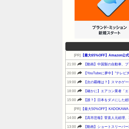
[PR]
【最大65%OFF】Amazon
21:00
【動画】中国製の自動車、プ
20:00
【YouTubeに夢中】"テレ
19:00
【次の覇権は？】スマホゲー
18:00
【確かに】エアコン業者「エ
15:00
【誰？】日本をダメにした総
[PR]
【最大50%OFF】KADOKA
14:00
【高市悲報】菅直人元総理、
13:00
【動画】ショートスリーパー