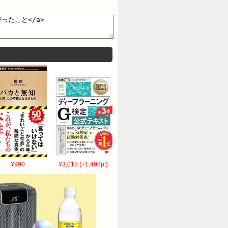
¥990
¥3,018 (+1,492pt)