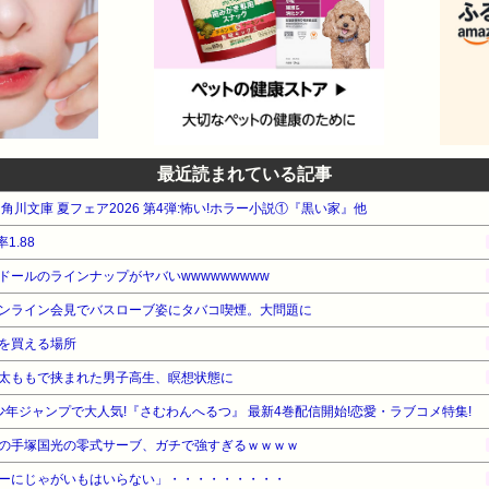
最近読まれている記事
A 角川文庫 夏フェア2026 第4弾:怖い!ホラー小説①『黒い家』他
1.88
ールのラインナップがヤバいwwwwwwwww
ンライン会見でバスローブ姿にタバコ喫煙。大問題に
を買える場所
太ももで挟まれた男子高生、瞑想状態に
少年ジャンプで大人気!『さむわんへるつ』 最新4巻配信開始!恋愛・ラブコメ特集!
の手塚国光の零式サーブ、ガチで強すぎるｗｗｗｗ
ーにじゃがいもはいらない」・・・・・・・・・