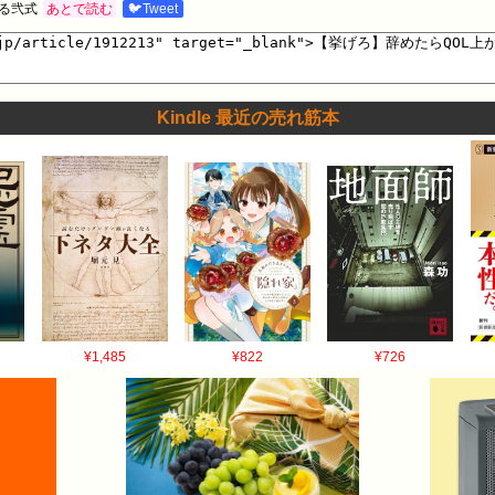
る弐式
あとで読む
🐦Tweet
Kindle 最近の売れ筋本
¥1,485
¥822
¥726