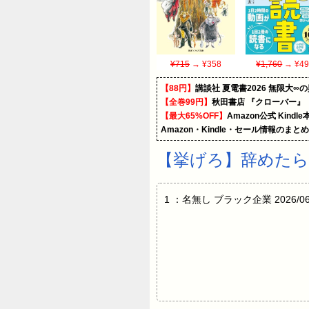
¥715
→ ¥358
¥1,760
→ ¥49
【88円】
講談社 夏電書2026 無限大∞
【全巻99円】
秋田書店 『クローバー』
【最大65%OFF】
Amazon公式 Kind
Amazon・Kindle・セール情報のまと
【挙げろ】辞めたら
1 ：名無し ブラック企業 2026/06/06(