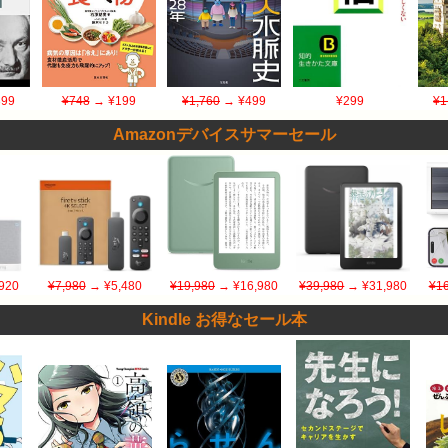
99
¥748
→ ¥199
¥1,760
→ ¥499
¥299
¥1
Amazonデバイスサマーセール
920
¥7,980
→ ¥5,480
¥19,980
→ ¥16,980
¥39,980
→ ¥31,980
¥16
Kindle お得なセール本