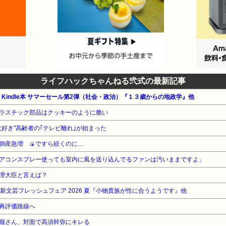
ライフハックちゃんねる弐式の最新記事
公式 Kindle本 サマーセール第2弾（社会・政治）『１３歳からの地政学』他
ラスチック部品はクッキーのように脆い
ビ大好き"高齢者の｢テレビ離れ｣が始まった
倒産急増 🍙ですら続くのに…
アコンスプレー使っても室内に風を送り込んでるファンは汚いままですよ」
理大臣と言えば？
WA 新文芸フレッシュフェア 2026 夏『小物貴族が性に合うようです』他
再評価路線へ
堀さん、対面で高須幹弥にキレる