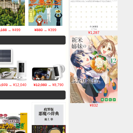
,188
→ ¥499
¥880
→ ¥399
¥1,287
,970
→ ¥12,040
¥12,980
→ ¥8,790
¥832