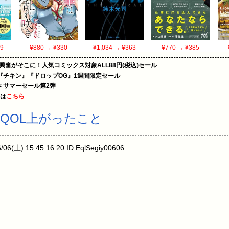
9
¥880
→ ¥330
¥1,034
→ ¥363
¥770
→ ¥385
の興奮がそこに！人気コミックス対象ALL88円(税込)セール
『チキン』『ドロップOG』1週間限定セール
le本 サマーセール第2弾
めは
こちら
QOL上がったこと
土) 15:45:16.20 ID:EqlSegiy00606…