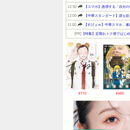
12:30
【スマホ】急増する「自分の
12:00
【中華スタンダード】誰も欲
11:00
【すげぇｗ】中華スマホ、遂に
[PR]
【特集】定期おトク便ではじめ
¥770
¥460