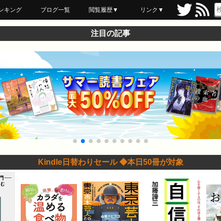
ンキング
ブログ一覧
閲覧履歴▼
リンク▼
ブックマーク
最近読んだ
あとで読む
ネットスーパー
飲食店舗用品
セール情報
注目の記事
Kindle日替わりセール ◆本日50冊が対象