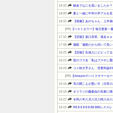
18:32
献血でなにを貰いましたか？
18:00
妻と一緒に中学の卒アルを見
18:32
【画像】あのちゃん、上半身
[PR]
【ベストセラー】毎日更新！
17:32
【悲報】坂口杏里、逃走ｗｗ
17:49
蓮舫「蓮舫だから叩いて良い
16:25
【悲報】生挿入にビビってる
16:22
昔のブス女「私はブスやし愛
16:20
コメ卸大手さん、営業利益8
[PR]
16:18
耳の聞こえが悪い方（日常の
16:18
16:22
令和八年八月八日八時八分八
16:19
R8.8.8 8:8:8:88 888レススレ