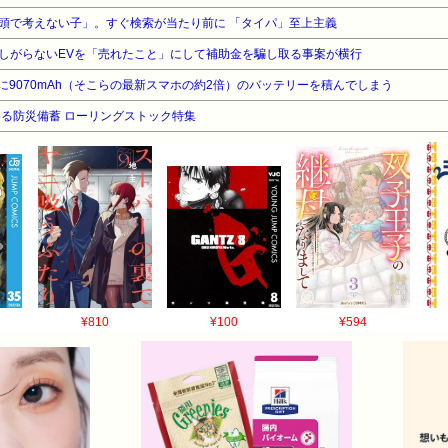
頭で考えない子」。すぐ検索が当たり前に 「タイパ」至上主義
しがらないEVを「売れたこと」にして補助金を騙し取る事案が横行
9070mAh（そこらの最新スマホの約2倍）のバッテリーを積んでしまう
る防災備蓄 ローリングストック特集
¥810
¥100
¥594