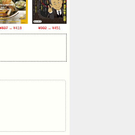
¥837
→ ¥418
¥902
→ ¥451