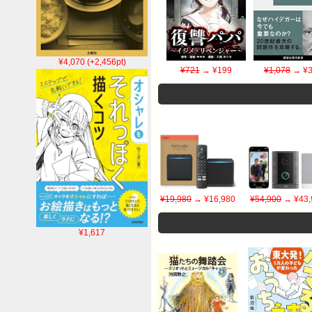
¥4,070 (+2,456pt)
¥721
→ ¥199
¥1,078
→ ¥3
¥19,980
→ ¥16,980
¥54,900
→ ¥43,
¥1,617