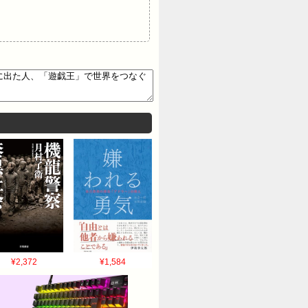
¥2,372
¥1,584