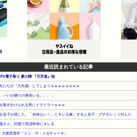
最近読まれている記事
KITA電子祭り 夏の陣 『刃牙道』他
夫たちが『大共感』してしまうｗｗｗｗｗｗｗｗ
、パパが隣りの車両いる。。。」
を嗅ぎ分けられる男にイライラ⇒ｗｗｗ
を息子が残した。「勿体ない！」とキレる嫁。すると息子、ブチギレこう叫んだ
堀さん、対面で高須幹弥にキレる
6」大賞受賞作『イン・ザ・メガチャーチ』