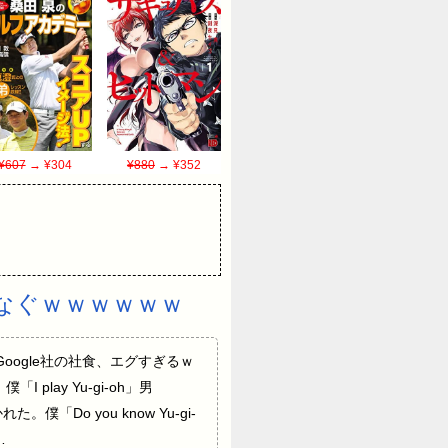
¥607
→ ¥304
¥880
→ ¥352
なぐｗｗｗｗｗｗ
oogle社の社食、エグすぎるｗ
ay Yu-gi-oh」男
れた。僕「Do you know Yu-gi-
…