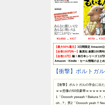
¥1,650
→ ¥407
¥770
→ ¥36
【最大50%還元】
3日間限定 Amaz
【全巻100円均一】
集英社 創業100周
【全巻11円】
極！単行本シリーズ 11
Amazon・Kindle・セール情報のまと
【衝撃】ポルトガル
【衝撃】ポルトガルの学会に出た人
ｗｗ想像の50倍豪華ｗｗｗｗｗｗｗ
1「Oooooh yeeaah ! Bakura
oh...?」男2「Oooooh yeah !! 