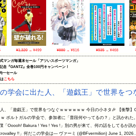
5
¥1,320
→ ¥499
¥880
→ ¥616
¥935
→ ¥468
on公式マンガ毎週末セール「アツいスポーツマンガ」
年記念『GANTZ』全巻100円キャンペーン！
円均一セール
めは
こちら
の学会に出た人、「遊戯王」で世界をつ
、「遊戯王」で世界をつなぐｗｗｗｗｗｗ 今日の小ネタ🎉 【衝撃】G
 ポルトガルの学会で、参加者に「普段何やってるの？」と訊かれた。僕「I pl
 !!」僕「Ooooh! Bakura ! Yes ! Yes !」別の男が来て、何の話をしてるか訊か
Necrovalley !!」何だこの学会は— ヴァーミ (@BFvermilion) June 1, 2026