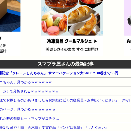
スマブラ屋さんの最新記事
記念『クレヨンしんちゃん』 サマーバケ～ション大SALE!! 30巻まで33円
コちゃん、見つかるｗｗｗｗｗｗ
、ガチで分析されるｗｗｗｗｗｗｗｗ
送でお探しものがありましたらお気軽に近くの従業員へお声掛けください」→声か
のページ、見つかるｗｗｗｗｗｗｗ
れた時の視線ヒートマップがコチラ…
 第175回 芥川賞・直木賞」受賞作品『ゾンビ回収婦』『けんぐゎい』