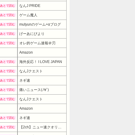
なんJ PRIDE
あとで読む
ゲーム魔人
あとで読む
mutyunのゲーム+αブログ
あとで読む
げーあにびより
あとで読む
オレ的ゲーム速報＠刃
あとで読む
Amazon
海外反応！ I LOVE JAPAN
あとで読む
なんJクエスト
あとで読む
ネギ速
あとで読む
痛いニュース(ﾉ∀`)
あとで読む
なんJクエスト
あとで読む
Amazon
ネギ速
あとで読む
【2ch】ニュー速クオリティ
あとで読む