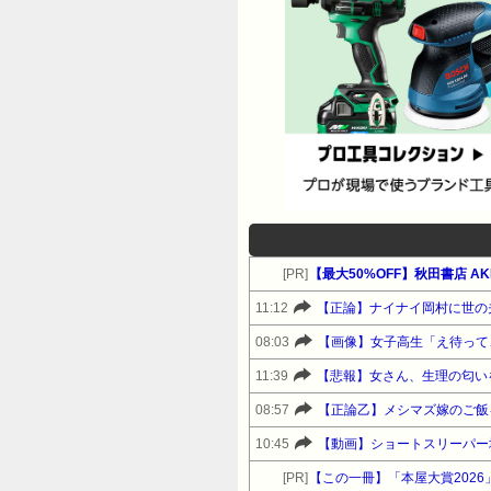
[PR]
【最大50%OFF】秋田書店 A
11:12
【正論】ナイナイ岡村に世の
08:03
【画像】女子高生「え待って
11:39
【悲報】女さん、生理の匂い
08:57
【正論乙】メシマズ嫁のご飯
10:45
【動画】ショートスリーパー
[PR]
【この一冊】「本屋大賞202