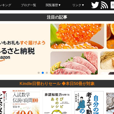
ンキング
ブログ一覧
閲覧履歴▼
リンク▼
ブックマーク
最近読んだ
あとで読む
ネットスーパー
飲食店舗用品
セール情報
注目の記事
Kindle日替わりセール ◆本日50冊が対象