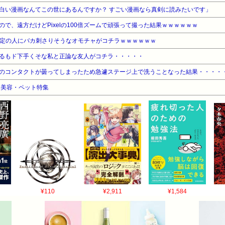
白い漫画なんてこの世にあるんですか？ すごい漫画なら真剣に読みたいです」
で、遠方だけどPixelの100倍ズームで頑張って撮った結果ｗｗｗｗｗｗ
た一定の人にバカ刺さりそうなオモチャがコチラｗｗｗｗｗｗ
るもド下手くそな私と正論な友人がコチラ・・・・・
のコンタクトが曇ってしまったため急遽ステージ上で洗うことなった結果・・・・
品・美容・ペット特集
¥110
¥2,911
¥1,584