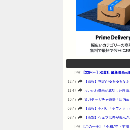
[PR]
【33円～】双葉社 最新映画公開
12:47
【悲報】判定がゆるゆるなネ
11:47
ちいかわ映画が成功した理由
10:47
某ガチャガチャ売場「店内放
09:47
【悲報】ヤバい「ヤフオク」
08:47
【衝撃】ウェブ広告が表示さ
[PR]
【この一冊】「令和7年下半期