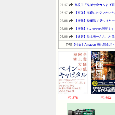
07:47
高校生「鬼滅や金カムより面
06:47
【画像】海岸にヒグマがいたの
08/06
【衝撃】SHIENで見つけ
08/06
【衝撃】ちいかわの説明をす
08/06
【速報】堂本光一さん、左目
[PR]
【特集】Amazon 売れ筋食
¥2,376
¥1,693