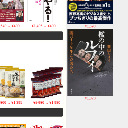
,640
→ ¥499
¥1,406
→ ¥499
¥1,693
¥1,870
,800
→ ¥1,395
¥2,980
→ ¥1,980