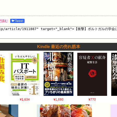
で読む
🐦Tweet
Kindle 最近の売れ筋本
¥1,634
¥1,693
¥770