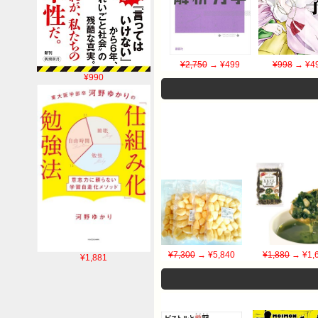
¥2,750
→ ¥499
¥998
→ ¥4
¥990
¥7,300
→ ¥5,840
¥1,880
→ ¥1,
¥1,881