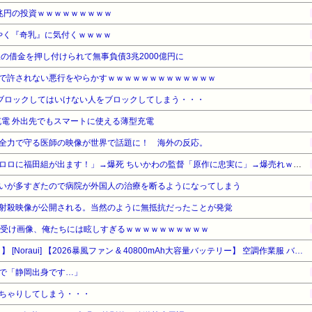
兆円の投資ｗｗｗｗｗｗｗｗｗ
ようやく『奇乳』に気付くｗｗｗｗ
の借金を押し付けられて無事負債3兆2000億円に
で許されない悪行をやらかすｗｗｗｗｗｗｗｗｗｗｗｗｗ
ブロックしてはいけない人をブロックしてしまう・・・
充電 外出先でもスマートに使える薄型充電
全力で守る医師の映像が世界で話題に！ 海外の反応。
【悲報】福田雄一さん「新ケロロに福田組が出ます！」→爆死 ちいかわの監督「原作に忠実に」→爆売れｗｗｗｗｗｗｗｗｗｗ
いが多すぎたので病院が外国人の治療を断るようになってしまう
射殺映像が公開される。当然のように無抵抗だったことが発覚
ち受け画像、俺たちには眩しすぎるｗｗｗｗｗｗｗｗｗｗ
【タイムセール】【79%OFF！】 [Noraui] 【2026暴風ファン & 40800mAh大容量バッテリー】 空調作業服 バッテリーファンセット ファン付きベスト 作業用 ジャケット 空調ウェア 空調扇風服 冷却 3段階風量調節 7.4V出力対応 UVカット 撥水加工 男女兼用 (JP, アルファベット, L, ブラック（ベスト）)
で「静岡出身です…」
ちゃりしてしまう・・・