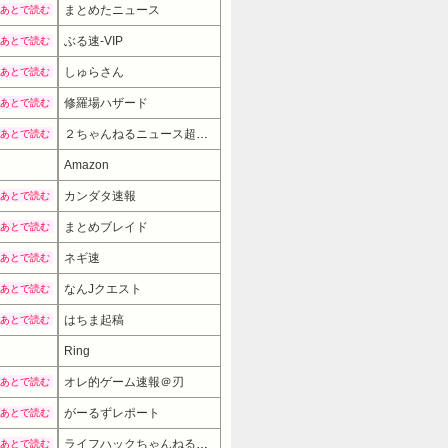
まとめたニュース
あとで読む
ぶる速-VIP
あとで読む
しゅらさん
あとで読む
修羅場ハザード
あとで読む
２ちゃんねるニュース超速まとめ＋
あとで読む
Amazon
カンダタ速報
あとで読む
まとめブレイド
あとで読む
ネギ速
あとで読む
なんJクエスト
あとで読む
はちま起稿
あとで読む
Ring
オレ的ゲーム速報＠刃
あとで読む
がーるずレポート
あとで読む
ライフハックちゃんねる弐式
あとで読む