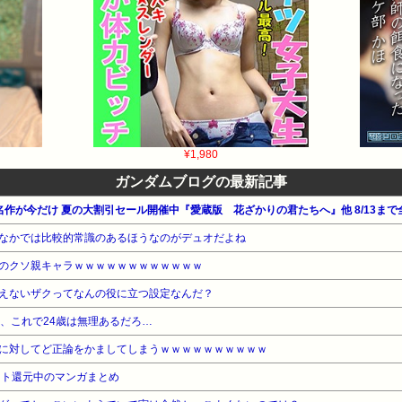
¥1,980
ガンダムブログの最新記事
の名作が今だけ 夏の大割引セール開催中『愛蔵版 花ざかりの君たちへ』他 8/13ま
なかでは比較的常識のあるほうなのがデュオだよね
のクソ親キャラｗｗｗｗｗｗｗｗｗｗｗｗ
えないザクってなんの役に立つ設定なんだ？
レ、これで24歳は無理あるだろ…
に対してど正論をかましてしまうｗｗｗｗｗｗｗｗｗｗ
ント還元中のマンガまとめ