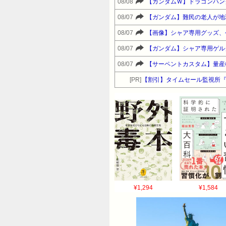
08/08
【ガンダムＷ】ドラゴンハン
08/07
【ガンダム】難民の老人が地
08/07
【画像】シャア専用グッズ、
08/07
【ガンダム】シャア専用ゲル
08/07
【サーペントカスタム】量産
[PR]
【割引】タイムセール監視所
¥1,294
¥1,584