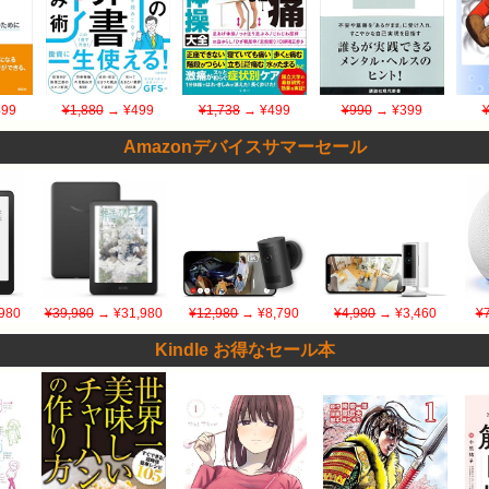
99
¥1,880
→ ¥499
¥1,738
→ ¥499
¥990
→ ¥399
Amazonデバイスサマーセール
980
¥39,980
→ ¥31,980
¥12,980
→ ¥8,790
¥4,980
→ ¥3,460
¥
Kindle お得なセール本