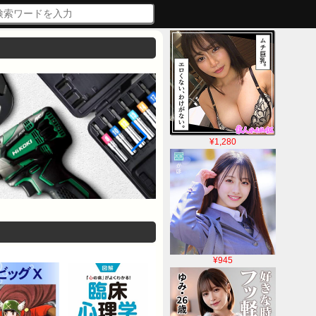
¥1,280
¥945