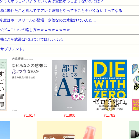
グってかっこいいようでいて実は全然かっこよくないのでは？
球に来れたこと喜んでてアレ？連邦もやってることヤバくない？ってなる
今度はホースリールが登場 少佐なのに水撒けないんだ…
ググ←こいつの略し方ｗｗｗｗｗｗｗｗｗ
機にこそ武装は沢山つけてほしいよね
『サプリメント』
¥1,617
¥1,800
¥1,782