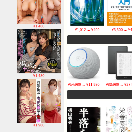
¥1,480
¥1,012
→ ¥499
¥3,300
→ ¥4
¥1,480
¥14,980
→ ¥11,980
¥32,980
→ ¥27,
¥1,980