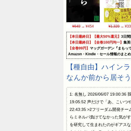
¥649
→ ¥454
¥1,320
→ ¥33
【本日最終日】【最大50%還元】
3日間
【本日最終日】【全巻100円均一】
集英
【全巻99円】
マッグガーデン『まもって
Amazon・Kindle・セール情報のまと
【種自由】ハインラ
なんか前から居そ
1: 名無し 2026/06/07 19:00
19:05:52 声だけで「あ、こいつやら
22:43:35 >2フリーダム開発チ
らミネルバ負けてなかった気がする 27: 名
を研究して生まれたのがギアスならルルー