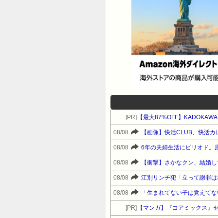
[PR]
【最大87%OFF】KADOKA
08/08
【画像】快活CLUB、快活
08/08
6年の夫婦生活にピリオド。
08/08
【衝撃】さかなクン、結婚し
08/08
江別リンチ犯「立って謝罪は
08/08
[PR]
【マンガ】『コアミックス』