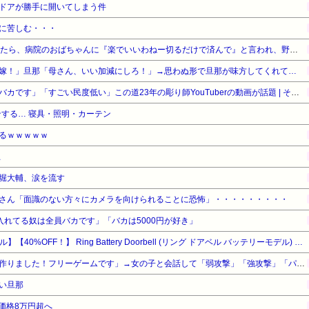
ドアが勝手に開いてしまう件
に苦しむ・・・
予定日10日過ぎて帝王切開したら、病院のおばちゃんに『楽でいいわねー切るだけで済んで』と言われ、野良妊婦認定までされた話
嫁！」旦那「母さん、いい加減にしろ！」→思わぬ形で旦那が味方してくれて…
「タトゥー入れてる奴は全員バカです」「すごい民度低い」この道23年の彫り師YouTuberの動画が話題 | その民度の低いバカから金巻き上げる商売してるコイツが一番バカってことか
する… 寝具・照明・カーテン
るｗｗｗｗｗ
止
堀大輔、涙を流す
さん「面識のない方々にカメラを向けられることに恐怖」・・・・・・・・・
ゥー入れてる奴は全員バカです」「バカは5000円が好き」
【Amazonデバイスサマーセール】【40%OFF！】 Ring Battery Doorbell (リング ドアベル バッテリーモデル) | ワンタッチ取り付け | ドア前防犯カメラ用途にも | スマホ対応ドアホン | 本体充電も簡単 | Ring Home プラン30日間無料体験付き - サテンニッケル
「ソウルライクの恋愛ゲーム作りました！フリーゲームです」→女の子と会話して「弱攻撃」「強攻撃」「パリィ」「ローリング」を選ぶガチでダークソウルなんだがｗｗｗｗｗ
い旦那
価格8万円超へ