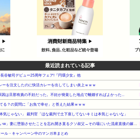
最近読まれている記事
WA 長谷敏司デビュー25周年フェア!『円環少女』他
カレーを注文したのに快活カレーを出してしまい炎上ｗｗｗ
原因は旦那有責の不妊だった。不妊が発覚した地点で離婚すればよかった...
てる？の質問に「お魚で幸せ」と答えた結果ｗｗｗ
本気じゃない」 裁判官「ほな裁判で土下座してないキミは本気じゃないな」
「生まれてない子は覚えてないw」妻に堕胎させたことを忘れ開き直るクソ叔父→その場にいた流産直後の嫁や子供など『10人』が泣き叫ぶ地獄絵図へ
セール・キャンペーン中のマンガ本まとめ