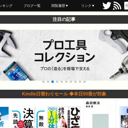
ンキング
ブログ一覧
閲覧履歴▼
リンク▼
ブックマーク
最近読んだ
あとで読む
ネットスーパー
飲食店舗用品
セール情報
注目の記事
Kindle日替わりセール ◆本日50冊が対象