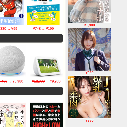
¥1,980
¥330
→ ¥99
¥748
→ ¥199
¥980
7,480
→ ¥5,980
¥12,980
→ ¥9,980
¥980