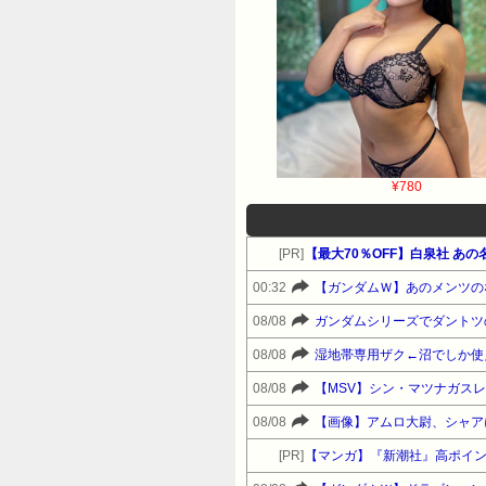
¥780
[PR]
【最大70％OFF】白泉社 あ
00:32
【ガンダムＷ】あのメンツの
08/08
ガンダムシリーズでダントツ
08/08
湿地帯専用ザク←沼でしか使
08/08
【MSV】シン・マツナガス
08/08
【画像】アムロ大尉、シャア
[PR]
【マンガ】『新潮社』高ポイ