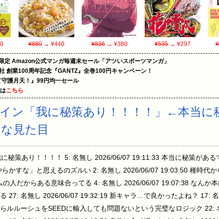
0
¥880
→ ¥440
¥836
→ ¥380
¥535
→ ¥297
¥
限定 Amazon公式マンガ毎週末セール「アツいスポーツマンガ」
社 創業100周年記念『GANTZ』全巻100円キャンペーン！
守護月天！』99円均一セール
めは
こちら
イン「我に秘策あり！！！！」←本当に
うな見た目
:36 我に秘策あり！！！！ 5: 名無し 2026/06/07 19:11:33 本当に秘策があるマ
かすな」と思えるのズルい 2: 名無し 2026/06/07 19:03:50 種時代からの
ームの人だからある意味合ってる 4: 名無し 2026/06/07 19:07:38
無し 2026/06/07 19:32:19 新キャラ…で良かったよね？ 17: 名無し 20
シュをSEEDに輸入しても問題ないという完璧なロジック 22: 名無し 2026