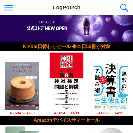
LogPo!2ch
Kindle日替わりセール ◆本日50冊が対象
¥1,694
→ ¥499
¥1,694
→ ¥499
¥1,880
→ ¥499
Amazonデバイスサマーセール