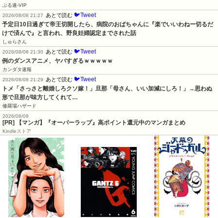
ぶる速-VIP
🐦Tweet
あとで読む
2026/08/08 21:27
予定日10日過ぎて帝王切開したら、病院のおばちゃんに『楽でいいわねー切るだ
けで済んで』と言われ、野良妊婦認定までされた話
しゅらさん
🐦Tweet
あとで読む
2026/08/08 21:30
例のダンスアニメ、ヤバすぎるｗｗｗｗｗ
カンダタ速報
🐦Tweet
あとで読む
2026/08/08 21:29
トメ「さっさと離婚しろクソ嫁！」旦那「母さん、いい加減にしろ！」→思わぬ
形で旦那が味方してくれて…
修羅場ハザード
2026/08/09
[PR] 【マンガ】『オーバーラップ』高ポイント還元中のマンガまとめ
Kindleストア