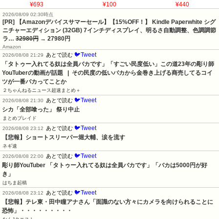
¥693
¥100
¥440
2026/08/09 02:30時点
[PR] 【Amazonデバイスサマーセール】【15%OFF！】 Kindle Paperwhite シグ
ニチャーエディション (32GB) 7インチディスプレイ、明るさ自動調整、色調調節
ラ…
32980円
→ 27980円
Amazon
🐦Tweet
あとで読む
2026/08/08 21:29
「タトゥー入れてる奴は全員バカです」「すごい民度低い」この道23年の彫り師
YouTuberの動画が話題   |  その民度の低いバカから金巻き上げる商売してるコイ
ツが一番バカってことか
２ちゃんねるニュース超速まとめ＋
🐦Tweet
あとで読む
2026/08/08 21:30
シカ「全部喰った」 祭り中止
まとめブレイド
🐦Tweet
あとで読む
2026/08/08 23:12
【悲報】ショートスリーパー堀大輔、涙を流す
ネギ速
🐦Tweet
あとで読む
2026/08/08 22:00
彫り師YouTuber 「タトゥー入れてる奴は全員バカです」「バカは5000円が好
き」
はちま起稿
🐦Tweet
あとで読む
2026/08/08 23:12
【悲報】テレ東・田中瞳アナさん「面識のない方々にカメラを向けられることに
恐怖」・・・・・・・・・