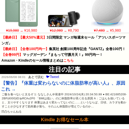
¥19,980
→ ¥16,980
¥12,980
→ ¥8,790
¥7,480
→ ¥5,980
【最終日】【最大50%還元】
3日間限定 マンガ毎週末セール「アツいスポーツマ
ンガ」
【最終日】【全巻100円均一】
集英社 創業100周年記念『GANTZ』全巻100円！
【全巻99円】
マッグガーデン『まもって守護月天！』99円均一！
Amazon・Kindleのセール情報まとめは
こちら
注目の記事
🐦Tweet
あとで読む
2026/06/08 08:01
【警告】『体重は変わらないのに体脂肪率が高い人』、原因
これ →
ご飯を食べないと太るぞ 1: ななしさん＠発達中 2024/10/24(木) 20:34:50.99 ● BE:421685208-
2BP(4000)ID:lpRCAx2P0 「BMIは低い」のに体脂肪率が高く出る原因 A：ごはんを抜いている
と、太りやすくなります 体重はあまり変わってないのに……というならば、日頃、カラダを動か
すことが少なすぎて筋肉量が落ち、そのぶん体脂肪が増えているのか…
凹凸ちゃんねる
Kindle お得なセール本