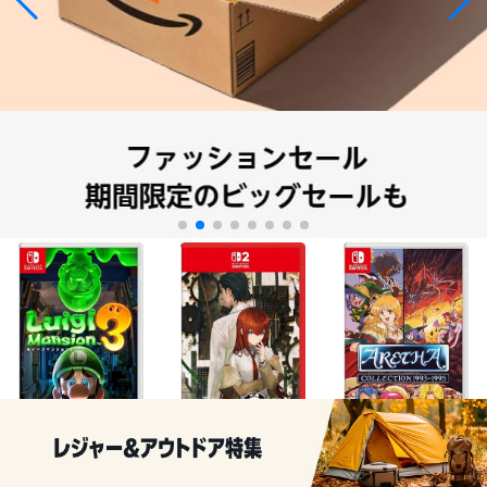
¥5,400
¥6,960
¥7,101