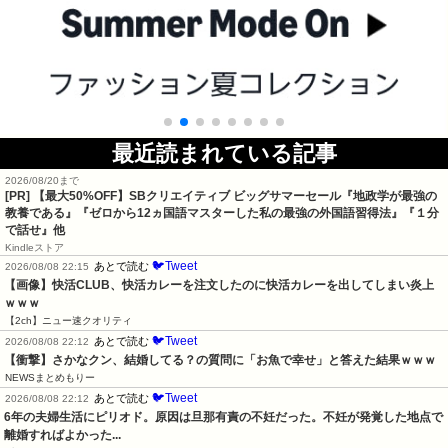
最近読まれている記事
2026/08/20まで
[PR]
【最大50%OFF】SBクリエイティブ ビッグサマーセール『地政学が最強の
教養である』『ゼロから12ヵ国語マスターした私の最強の外国語習得法』『１分
で話せ』他
Kindleストア
🐦Tweet
あとで読む
2026/08/08 22:15
【画像】快活CLUB、快活カレーを注文したのに快活カレーを出してしまい炎上
ｗｗｗ
【2ch】ニュー速クオリティ
🐦Tweet
あとで読む
2026/08/08 22:12
【衝撃】さかなクン、結婚してる？の質問に「お魚で幸せ」と答えた結果ｗｗｗ
NEWSまとめもりー
🐦Tweet
あとで読む
2026/08/08 22:12
6年の夫婦生活にピリオド。原因は旦那有責の不妊だった。不妊が発覚した地点で
離婚すればよかった...