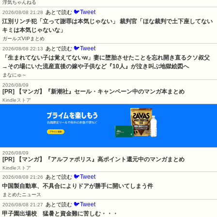
浮気ちゃんねる
🐦Tweet
あとで読む
2026/08/08 21:28
江別リンチ犯「立って謝罪は本気じゃない」 裁判官「ほな裁判で土下座してない
キミは本気じゃないな」
ガールズVIPまとめ
🐦Tweet
あとで読む
2026/08/08 22:13
「生まれてない子は覚えてないw」妻に堕胎させたことを忘れ開き直るクソ叔父
→その場にいた流産直後の嫁や子供など『10人』が泣き叫ぶ地獄絵図へ
まなにゅ～
2026/08/09
[PR] 【マンガ】『新潮社』セール・キャンペーン中のマンガ本まとめ
Kindleストア
2026/08/09
[PR] 【マンガ】『アルファポリス』高ポイント還元中のマンガまとめ
Kindleストア
🐦Tweet
あとで読む
2026/08/08 21:26
中国製自動車、不具合によりドアが勝手に開いてしまう件
まとめたニュース
🐦Tweet
あとで読む
2026/08/08 21:27
甲子園出場校　猛暑と資金難に苦しむ・・・