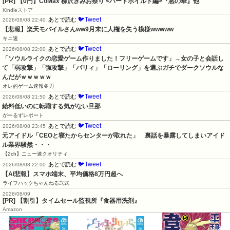
[PR] 【0円】CoMax 柳沢きみお祭り <ハードボイルド編>『悪の華』他
Kindleストア
🐦Tweet
あとで読む
2026/08/08 22:40
【悲報】楽天モバイルさんww9月末に人権を失う模様wwwww
キニ速
🐦Tweet
あとで読む
2026/08/08 22:00
「ソウルライクの恋愛ゲーム作りました！フリーゲームです」→女の子と会話し
て「弱攻撃」「強攻撃」「パリィ」「ローリング」を選ぶガチでダークソウルな
んだがｗｗｗｗｗ
オレ的ゲーム速報＠刃
🐦Tweet
あとで読む
2026/08/08 21:50
給料低いのに転職する気がない旦那
がーるずレポート
🐦Tweet
あとで読む
2026/08/08 23:45
元アイドル「CEOと寝たからセンターが取れた」　裏話を暴露してしまいアイド
ル業界騒然・・・
【2ch】ニュー速クオリティ
🐦Tweet
あとで読む
2026/08/08 22:00
【AI悲報】スマホ端末、平均価格8万円超へ
ライフハックちゃんねる弐式
2026/08/09
[PR] 【割引】タイムセール監視所『食器用洗剤』
Amazon