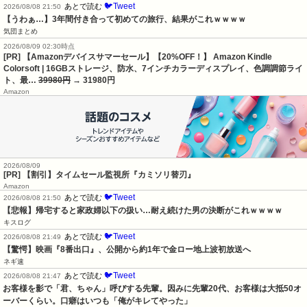
🐦Tweet
あとで読む
2026/08/08 21:50
【うわぁ…】3年間付き合って初めての旅行、結果がこれｗｗｗｗ
気団まとめ
2026/08/09 02:30時点
[PR] 【Amazonデバイスサマーセール】【20%OFF！】 Amazon Kindle
Colorsoft | 16GBストレージ、防水、7インチカラーディスプレイ、色調調節ライ
ト、最…
39980円
→ 31980円
Amazon
2026/08/09
[PR] 【割引】タイムセール監視所『カミソリ替刃』
Amazon
🐦Tweet
あとで読む
2026/08/08 21:50
【悲報】帰宅すると家政婦以下の扱い…耐え続けた男の決断がこれｗｗｗｗ
キスログ
🐦Tweet
あとで読む
2026/08/08 21:49
【驚愕】映画『8番出口』、公開から約1年で金ロー地上波初放送へ
ネギ速
🐦Tweet
あとで読む
2026/08/08 21:47
お客様を影で「君、ちゃん」呼びする先輩。因みに先輩20代、お客様は大抵50オ
ーバーくらい。口癖はいつも「俺がキレてやった」