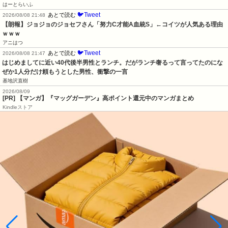
はーとらいふ
🐦Tweet
あとで読む
2026/08/08 21:48
【朗報】ジョジョのジョセフさん「努力C才能A血統S」←コイツが人気ある理由
ｗｗｗ
アニはつ
🐦Tweet
あとで読む
2026/08/08 21:47
はじめましてに近い40代後半男性とランチ。だがランチ奢るって言ってたのにな
ぜか1人分だけ頼もうとした男性、衝撃の一言
基地沢直樹
2026/08/09
[PR] 【マンガ】『マッグガーデン』高ポイント還元中のマンガまとめ
Kindleストア