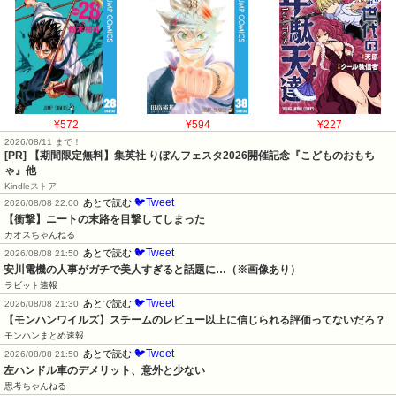
¥572
¥594
¥227
2026/08/11 まで！
[PR] 【期間限定無料】集英社 りぼんフェスタ2026開催記念『こどものおもち
ゃ』他
Kindleストア
🐦Tweet
あとで読む
2026/08/08 22:00
【衝撃】ニートの末路を目撃してしまった
カオスちゃんねる
🐦Tweet
あとで読む
2026/08/08 21:50
安川電機の人事がガチで美人すぎると話題に…（※画像あり）
ラビット速報
🐦Tweet
あとで読む
2026/08/08 21:30
【モンハンワイルズ】スチームのレビュー以上に信じられる評価ってないだろ？
モンハンまとめ速報
🐦Tweet
あとで読む
2026/08/08 21:50
左ハンドル車のデメリット、意外と少ない
思考ちゃんねる