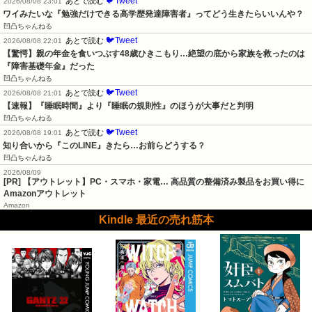
🐦Tweet
あとで読む
2026/08/08 23:01
ワイみたいな『勉強だけできる高学歴発達障害者』ってどう生きたらいいんや？
凹凸ちゃんねる
🐦Tweet
あとで読む
2026/08/08 22:01
【驚愕】親の年金を食いつぶす48歳ひきこもり…絶望の底から家族を救ったのは
『障害基礎年金』だった
凹凸ちゃんねる
🐦Tweet
あとで読む
2026/08/08 21:01
【速報】『睡眠時間』より『睡眠の規則性』のほうが大事だと判明
凹凸ちゃんねる
🐦Tweet
あとで読む
2026/08/08 19:01
知り合いから『このLINE』きたら…お前らどうする？
凹凸ちゃんねる
2026/08/09
[PR] 【アウトレット】PC・スマホ・家電… 高品質の整備済み製品をお買い得に
Amazonアウトレット
Amazon
Kindle 最近の売れ筋本