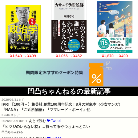
¥1,540
→ ¥499
¥1,056
→ ¥462
¥1,870
→ ¥499
凹凸ちゃんねるの最新記事
2026/08/31まで
[PR]
【100円～】集英社 創業100周年記念！8月の対象本（少女マンガ）
『NANA』『ご近所物語』『ママレード・ボーイ』他
Kindleストア
🐦Tweet
あとで読む
2026/08/09 00:01
『ヒツジのいらない枕』←持ってるやつちょっとこい
凹凸ちゃんねる