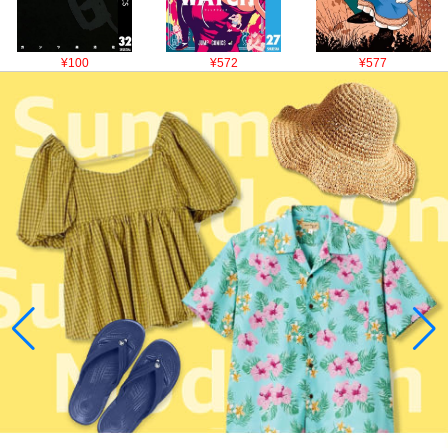
¥100
¥572
¥577