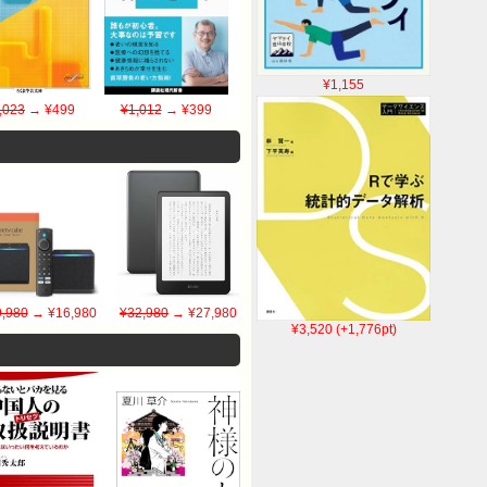
¥1,155
,023
→ ¥499
¥1,012
→ ¥399
,980
→ ¥16,980
¥32,980
→ ¥27,980
¥3,520 (+1,776pt)