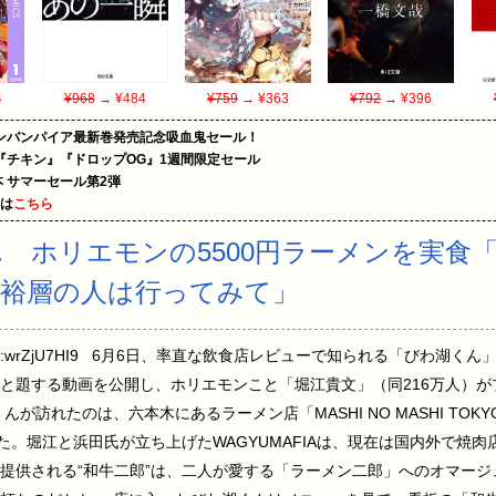
4
¥968
→ ¥484
¥759
→ ¥363
¥792
→ ¥396
ンバンパイア最新巻発売記念吸血鬼セール！
『チキン』『ドロップOG』1週間限定セール
le本 サマーセール第2弾
めは
こちら
湖くん ホリエモンの5500円ラーメンを実
裕層の人は行ってみて」
53:26.81 ID:wrZjU7HI9 6月6日、率直な飲食店レビューで知られる「び
と題する動画を公開し、ホリエモンこと「堀江貴文」（同216万人）が
が訪れたのは、六本木にあるラーメン店「MASHI NO MASHI TOKYO
た。堀江と浜田氏が立ち上げたWAGYUMAFIAは、現在は国内外で焼
提供される“和牛二郎”は、二人が愛する「ラーメン二郎」へのオマー