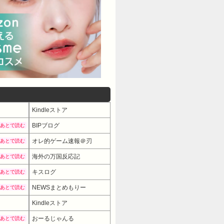
Kindleストア
BIPブログ
あとで読む
オレ的ゲーム速報＠刃
あとで読む
海外の万国反応記
あとで読む
キスログ
あとで読む
NEWSまとめもりー
あとで読む
Kindleストア
おーるじゃんる
あとで読む