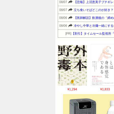
08/07
【悲報】上沼恵美子ブチギレ
08/07
立ち食いそばどこのが好き？
08/06
【医師解説】飲酒後の「締め
08/06
冷やし中華と冷麺一緒にする
[PR]
【割引】タイムセール監視所
¥1,294
¥1,833