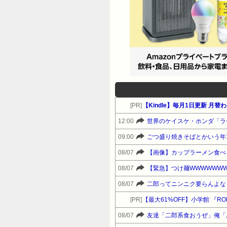
[PR]
【Kindle】毎月1日更新 
12:00
世界のケイスケ・ホンダ「ラー
09:00
ごつ盛り焼きそばとかいう年1
08/07
【画像】カップラーメン食べ
08/07
【緊急】つけ麺WWWWWWW
08/07
二郎ってニンニク要らんよな
[PR]
【最大61%OFF】小学館 『
08/07
友達「二郎系食おうぜ」俺「