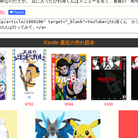
杯なのだとか。 店に入ったびわ湖くんはメニューを見て、看板の「和牛次
わず「高！」と声を漏らします。びわ湖くんは「次郎ミニ」と飲み物を頼
読む
🐦Tweet
飲み物にジンジャーエールを注文したびわ湖くんでしたが、後から値段を
てるジンジャーなんかな」と思いきや、店員が注ぐ瓶を見て「お馴染み
感想も「もちろんお馴染みの味でした」と語っています。 ラーメンが
」「行ってらっしゃい」という掛け声の儀式があり、写真や動画の撮影をすす
Kindle 最近の売れ筋本
に、びわ湖くんは戸惑いながらも応じました。 そして登場した5500
郎とは思えんぐらい少ない」と量の少なさを指摘します。スープを飲ん
スープですね」と評価。普段は評価の低い飲食店をレビューすることが
るやばいやつの数倍うまいわ」とコメントしました。 特に肉について
にしてとかマジで関係なく、この肉はうまかった」と素直に褒めます。
まりました。また、今回のラーメンが甘めのスープでガツンとくる味で
的にはそんなに好きじゃないんかな」と分析しています。 会計時には店
¥792
¥594
¥100
ものの、びわ湖くんはちょうど6600円を支払ってお店を後にしました
けど、値段が高すぎるわ」「仮にこれでまずかったらラーメンひっくり
余った富裕層の人はぜひ行ってみてください」と締めくくりました。 5: 20
Nv220 5500円のラーメン食べてマズかったらそれこそ地獄、うまいはスタートラ