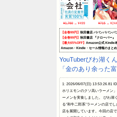
¥1,760
→ ¥499
¥715
→ ¥24
【全巻99円】
秋田書店 ババンババンバ
【全巻99円】
秋田書店 『クローバー』
【最大65%OFF】
Amazon公式 Kind
Amazon・Kindle・セール情報のまと
YouTuberびわ
「金のあり余った富
1: 2026/06/07(日) 13:
ホリエモンのクソ高いラーメン」
ーメンを実食しました。 びわ湖くん
る“和牛二郎系”ラーメンの店でし
店を展開しています。今回の店で