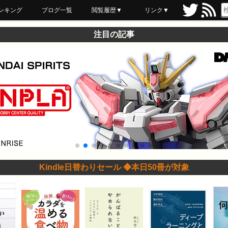
ンキング
ブログ一覧
閲覧履歴▼
リンク▼
ブックマーク
最近読んだ
あとで読む
ネットスーパー
飲食店舗用品
セール情報
注目の記事
Kindle日替わりセール ◆本日50冊が対象