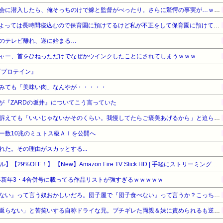
【勘違い】バスケの役員飲み会に潜入したら、俺そっちのけで嫁と監督がべったり。さらに驚愕の事実が…ｗｗｗ
お産トラブルの後遺症で日によっては長時間寝込むので保育園に預けてるけど私が不正をして保育園に預けてると思い込んでいるママ達がうざったい
のテレビ離れ、遂に始まる…
ャー、首をひねっただけでなぜかウインクしたことにされてしまうｗｗｗ
『プロテイン』
みても「美味い肉」なんやが・・・・・
が『ZARDの坂井』についてこう言っていた
ウトのセクハラを夫に泣いて訴えても「いいじゃないかそのくらい。我慢してたらご褒美あげるから」と迫られた。夫が気持ち悪くて悲鳴をあげたら「うるさい」とグーで殴られた
ー数10兆のミュトス級ＡＩを公開へ
た。その理由がスカッとする...
【Amazonデバイスサマーセール】【29%OFF！】 【New】Amazon Fire TV Stick HD | 手軽にストリーミングをはじめよう | ストリーミングメディアプレイヤー
5年新年3・4合併号に載ってる作品リストが強すぎるｗｗｗｗｗ
【悲報】有吉「『俺テレビ見ない』って言う奴おかしいだろ。団子屋で『団子食べない』って言うか？こっちは芸人だぞ」
妻の流産に「泣いたって生き返らない」と苦笑いする自称ドライな兄。ブチギレた両親＆妹に責められるも逆上した兄の悲惨すぎる現在←淡々としてるんじゃなくて単なる冷血漢