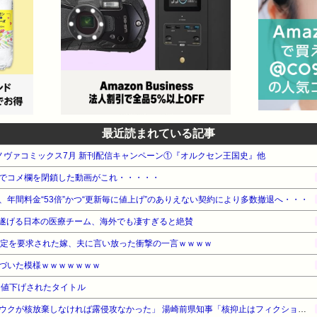
最近読まれている記事
 ノヴァコミックス7月 新刊配信キャンペーン①『オルクセン王国史』他
でコメ欄を閉鎖した動画がこれ・・・・・
年間料金“53倍”かつ“更新毎に値上げ”のありえない契約により多数撤退へ・・・
遂げる日本の医療チーム、海外でも凄すぎると絶賛
鑑定を要求された嫁、夫に言い放った衝撃の一言ｗｗｗｗ
づいた模様ｗｗｗｗｗｗｗ
未満に値下げされたタイトル
【対談で激突】石破前総理「ウクが核放棄しなければ露侵攻なかった」 湯崎前県知事「核抑止はフィクション」