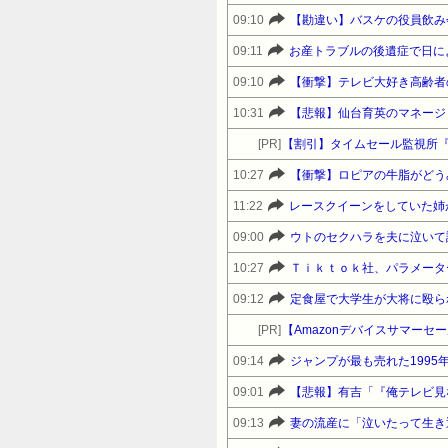
09:10
09:11
09:10
【衝撃】テレビ大好き高齢者
10:31
【悲報】仙台育英のマネージ
[PR]
【割引】タイムセール監視所
10:27
【衝撃】ロピアの牛脂がどう
11:22
レースクイーンをしていた姉
09:00
10:27
Ｔｉｋｔｏｋ社、パラメータ
09:12
定食屋で大学生が大将に殴られ
[PR]
09:14
ジャンプが最も売れた199
09:01
09:13