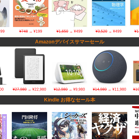
99
¥748
→ ¥199
¥1,650
→ ¥499
¥3,520
→ ¥499
¥1
Amazonデバイスサマーセール
00
¥27,980
→ ¥22,980
¥12,980
→ ¥9,980
¥14,980
→ ¥11,980
¥19
Kindle お得なセール本