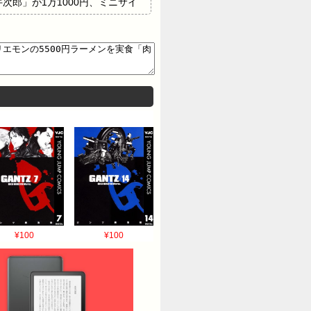
郎」が1万1000円、ミニサイ
むことに。食券機が故障してお
見て「ジンジャーエール1100円
のジンジャーやんけ！」とツッ
運ばれてくる前には、店員から
められます。WAGYUMAFIA
円の「和牛次郎ミニ」。びわ湖くん
でみると「まあまあ、さすがに
多いびわ湖くん。麺については
は「ラーメンはあれやけど、この
一方でラーメン全体については
はなかったことから、「俺は食
員から「現金ですとお釣りが出せな
¥100
¥100
。 最後にびわ湖くんは「俺がいつ
返してると思う」と総括。「俺
26/06/07(日)
インでしかない -->…