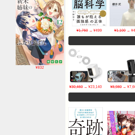
¥1,760
→ ¥499
¥1,100
→ ¥4
¥832
¥30,460
→ ¥23,140
¥8,980
→ ¥7,6