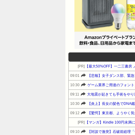
[PR]
【最大50%OFF】一二三書房
09:01
【悲報】女子ダンス部、緊急
10:30
ゲーム業界ご用達のフォント、
09:11
大地震が起きても手術をやり
10:30
【炎上】長女の髪色でDNA
09:12
【驚愕】東京都、ようやく気
[PR]
【マンガ】Kindle 100円
09:10