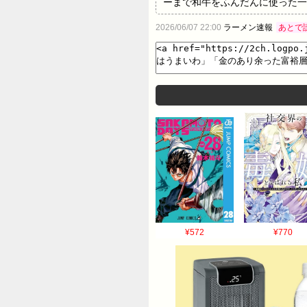
ーまで和牛をふんだんに使った一
ズでも5500円という価格に思
2026/06/07 22:00
ラーメン速報
あとで
り、店員に直接注文しました。 
もすんの？」と驚愕。「こだわっ
コミをいれています。飲んでみた
「ウェルカム to 和牛マフィア
系列の店舗特有のパフォーマンス
はまず「麺が少ないし、野菜も次
まずくはないよ。味は結構甘めの
「まずくはないよ。いつも食って
肉はうまいわ」「ホリエモンを気
「まあ普通かな」との評価にとど
べやすかったけど、SUSURU
¥572
¥770
い可能性があります」と言われた
も行くやばい店より確実にうまい
はもう二度と行かへんけど、金のあり
13:57:12.55 ID:eNGu