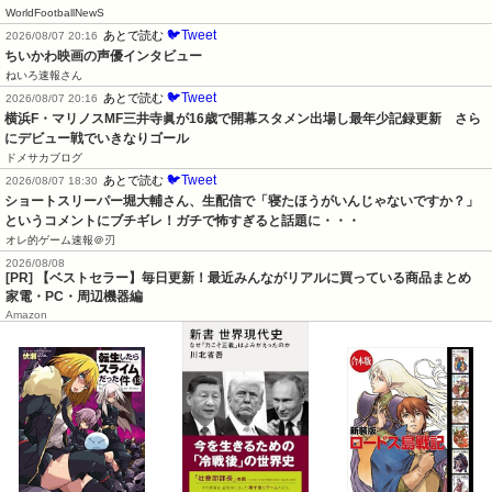
WorldFootballNewS
🐦Tweet
あとで読む
2026/08/07 20:16
ちいかわ映画の声優インタビュー
ねいろ速報さん
🐦Tweet
あとで読む
2026/08/07 20:16
横浜F・マリノスMF三井寺眞が16歳で開幕スタメン出場し最年少記録更新　さら
にデビュー戦でいきなりゴール
ドメサカブログ
🐦Tweet
あとで読む
2026/08/07 18:30
ショートスリーパー堀大輔さん、生配信で「寝たほうがいんじゃないですか？」
というコメントにブチギレ！ガチで怖すぎると話題に・・・
オレ的ゲーム速報＠刃
2026/08/08
[PR] 【ベストセラー】毎日更新！最近みんながリアルに買っている商品まとめ
家電・PC・周辺機器編
Amazon