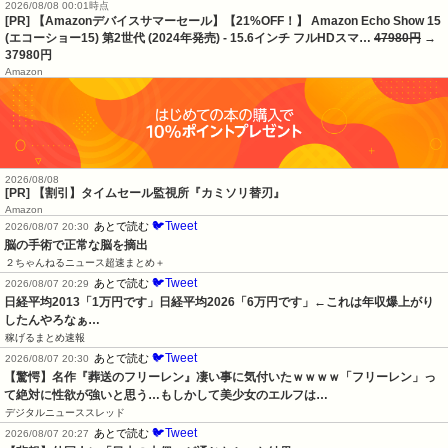
2026/08/08 00:01時点
[PR] 【Amazonデバイスサマーセール】【21%OFF！】 Amazon Echo Show 15
(エコーショー15) 第2世代 (2024年発売) - 15.6インチ フルHDスマ…
47980円
→
37980円
Amazon
2026/08/08
[PR] 【割引】タイムセール監視所『カミソリ替刃』
Amazon
🐦Tweet
あとで読む
2026/08/07 20:30
脳の手術で正常な脳を摘出
２ちゃんねるニュース超速まとめ＋
🐦Tweet
あとで読む
2026/08/07 20:29
日経平均2013「1万円です」日経平均2026「6万円です」←これは年収爆上がり
したんやろなぁ…
稼げるまとめ速報
🐦Tweet
あとで読む
2026/08/07 20:30
【驚愕】名作『葬送のフリーレン』凄い事に気付いたｗｗｗｗ「フリーレン」っ
て絶対に性欲が強いと思う…もしかして美少女のエルフは…
デジタルニューススレッド
🐦Tweet
あとで読む
2026/08/07 20:27