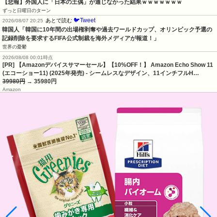
【悲報】外国人に「日本の土偶」が通じなかった結果ｗｗｗｗｗｗｗ
ずっと日曜日のターン
🐦Tweet
あとで読む
2026/08/07 20:25
韓国人「韓国に10年間の出場権剥奪や過去ワールドカップ、オリンピック予選の
記録削除を要求するFIFA公式制裁を海外メディアが報道！」
世界の憂鬱
2026/08/08 00:01時点
[PR] 【Amazonデバイスサマーセール】【10%OFF！】 Amazon Echo Show 11
(エコーショー11) (2025年発売) - シームレスなデザイン、11インチフルH…
39980円
→ 35980円
Amazon