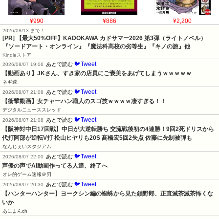
¥990
¥886
¥2,200
2026/08/13 まで！
[PR]
【最大50%OFF】KADOKAWA カドサマー2026 第3弾（ライトノベル）
『ソードアート・オンライン』『魔法科高校の劣等生』『キノの旅』他
Kindleストア
🐦Tweet
あとで読む
2026/08/07 19:06
【動画あり】JKさん、すき家の店員にご褒美をあげてしまうｗｗｗｗｗ
ネギ速
🐦Tweet
あとで読む
2026/08/07 21:08
【衝撃動画】女チャーハン職人のスゴ技ｗｗｗｗ凄すぎる！！
デジタルニューススレッド
🐦Tweet
あとで読む
2026/08/07 21:08
【阪神対中日17回戦】中日が大逆転勝ち 交流戦後初の4連勝！9回2死ドリスから
代打阿部が逆転V打 松山ヒヤリも20S 髙橋宏5回2失点 佐藤に先制被弾も
なんじぇいスタジアム
🐦Tweet
あとで読む
2026/08/07 22:00
声優の声でAI動画作ってる人達、終了へ
オレ的ゲーム速報＠刃
🐦Tweet
あとで読む
2026/08/07 20:30
【ハンターハンター】ヨークシン編の蜘蛛から見た鎖野郎、正直滅茶滅茶怖くな
いか
あにまんch