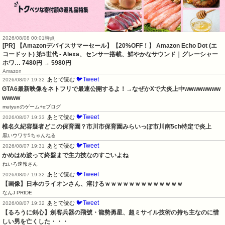
2026/08/08 00:01時点
[PR] 【Amazonデバイスサマーセール】【20%OFF！】 Amazon Echo Dot (エ
コードット) 第5世代 - Alexa、センサー搭載、鮮やかなサウンド｜グレーシャー
ホワ…
7480円
→ 5980円
Amazon
🐦Tweet
あとで読む
2026/08/07 19:32
GTA6最新映像をネトフリで最速公開するよ！→なぜかXで大炎上中wwwwwwww
wwww
mutyunのゲーム+αブログ
🐦Tweet
あとで読む
2026/08/07 19:33
椎名久紀容疑者どこの保育園？市川市保育園みらいっぽ市川南5ch特定で炎上
黒いウワサ5ちゃんねる
🐦Tweet
あとで読む
2026/08/07 19:31
かめはめ波って終盤まで主力技なのすごいよね
ねいろ速報さん
🐦Tweet
あとで読む
2026/08/07 19:32
【画像】日本のライオンさん、溶けるｗｗｗｗｗｗｗｗｗｗｗｗｗ
なんJ PRIDE
🐦Tweet
あとで読む
2026/08/07 19:32
【るろうに剣心】劍客兵器の飛號・龍勢勇星、超ミサイル技術の持ち主なのに惜
しい男を亡くした・・・