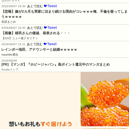
なんJクエスト
🐦Tweet
あとで読む
2026/08/07 19:30
【悲報】嫁が2カ月も実家に泊まり続ける理由がコレｗｗｗ俺、不倫を疑ってしま
うｗｗｗｗｗ
気団まとめ
🐦Tweet
あとで読む
2026/08/07 18:30
【画像】移民さんの価値、発表される・・・
【2ch】ニュー速クオリティ
🐦Tweet
あとで読む
2026/08/07 22:11
レインボー池田、アナウンサーと結婚ｗｗｗｗｗ
mashlife通信
2026/08/08
[PR] 【マンガ】『ホビージャパン』高ポイント還元中のマンガまとめ
Kindleストア