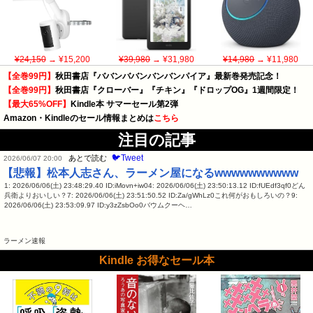
¥24,150
→ ¥15,200
¥39,980
→ ¥31,980
¥14,980
→ ¥11,980
【全巻99円】
秋田書店『ババンババンバンバンパイア』最新巻発売記念！
【全巻99円】
秋田書店『クローバー』『チキン』『ドロップOG』1週間限定！
【最大65%OFF】
Kindle本 サマーセール第2弾
Amazon・Kindleのセール情報まとめは
こちら
注目の記事
🐦Tweet
あとで読む
2026/06/07 20:00
【悲報】松本人志さん、ラーメン屋になるwwwwwwwwww
1: 2026/06/06(土) 23:48:29.40 ID:iMovn+iw04: 2026/06/06(土) 23:50:13.12 ID:fUEdf3qf0どん
兵衛よりおいしい？7: 2026/06/06(土) 23:51:50.52 ID:Za/gWhLz0これ何がおもしろいの？9:
2026/06/06(土) 23:53:09.97 ID:y3zZsbOo0バウムクーヘ…
ラーメン速報
Kindle お得なセール本