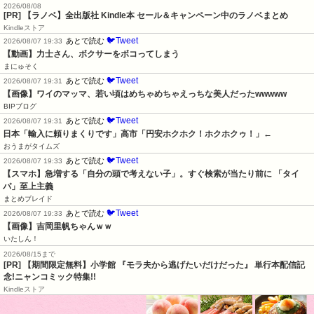
2026/08/08
[PR] 【ラノベ】全出版社 Kindle本 セール＆キャンペーン中のラノベまとめ
Kindleストア
🐦Tweet
あとで読む
2026/08/07 19:33
【動画】力士さん、ボクサーをボコってしまう
まにゅそく
🐦Tweet
あとで読む
2026/08/07 19:31
【画像】ワイのマッマ、若い頃はめちゃめちゃえっちな美人だったwwwww
BIPブログ
🐦Tweet
あとで読む
2026/08/07 19:31
日本「輸入に頼りまくりです」高市「円安ホクホク！ホクホクゥ！」←
おうまがタイムズ
🐦Tweet
あとで読む
2026/08/07 19:33
【スマホ】急増する「自分の頭で考えない子」。すぐ検索が当たり前に 「タイ
パ」至上主義
まとめブレイド
🐦Tweet
あとで読む
2026/08/07 19:33
【画像】吉岡里帆ちゃんｗｗ
いたしん！
2026/08/15まで
[PR] 【期間限定無料】小学館 『モラ夫から逃げたいだけだった』 単行本配信記
念!ニャンコミック特集!!
Kindleストア