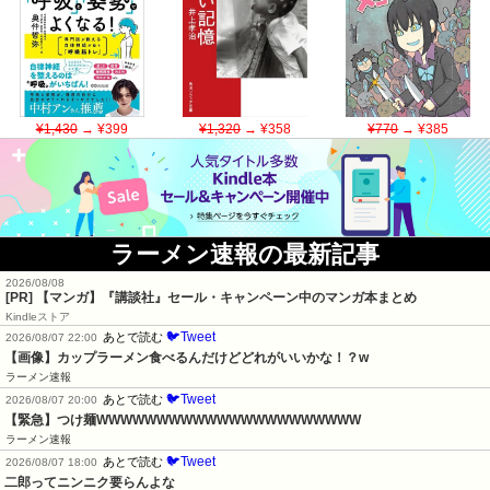
¥1,430
→ ¥399
¥1,320
→ ¥358
¥770
→ ¥385
ラーメン速報の最新記事
2026/08/08
[PR] 【マンガ】『講談社』セール・キャンペーン中のマンガ本まとめ
Kindleストア
🐦Tweet
あとで読む
2026/08/07 22:00
【画像】カップラーメン食べるんだけどどれがいいかな！？w
ラーメン速報
🐦Tweet
あとで読む
2026/08/07 20:00
【緊急】つけ麺WWWWWWWWWWWWWWWWWWWWWW
ラーメン速報
🐦Tweet
あとで読む
2026/08/07 18:00
二郎ってニンニク要らんよな