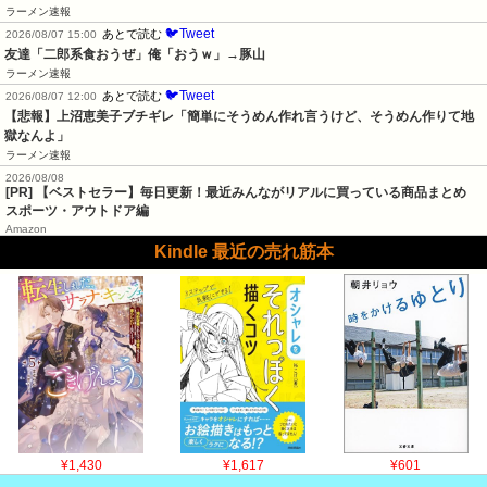
ラーメン速報
🐦Tweet
あとで読む
2026/08/07 15:00
友達「二郎系食おうぜ」俺「おうｗ」→豚山
ラーメン速報
🐦Tweet
あとで読む
2026/08/07 12:00
【悲報】上沼恵美子ブチギレ「簡単にそうめん作れ言うけど、そうめん作りて地
獄なんよ」
ラーメン速報
2026/08/08
[PR] 【ベストセラー】毎日更新！最近みんながリアルに買っている商品まとめ
スポーツ・アウトドア編
Amazon
Kindle 最近の売れ筋本
¥1,430
¥1,617
¥601