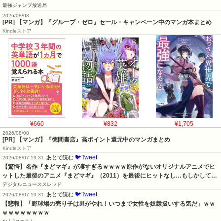
最強ジャンプ放送局
2026/08/08
[PR] 【マンガ】『グループ・ゼロ』セール・キャンペーン中のマンガ本まとめ
Kindleストア
¥660
¥832
¥1,705
2026/08/08
[PR] 【マンガ】『徳間書店』高ポイント還元中のマンガまとめ
Kindleストア
🐦Tweet
あとで読む
2026/08/07 19:31
【驚愕】名作『まどマギ』が凄すぎるｗｗｗｗ原作がないオリジナルアニメでヒ
ットした最後のアニメ『まどマギ』（2011）を最後にヒットなし…もしかして…
デジタルニューススレッド
🐦Tweet
あとで読む
2026/08/07 19:31
【悲報】「野球場の売り子は男がやれ！いつまで女性を奴隷扱いする気だ」ｗｗ
ｗｗｗｗｗｗｗｗ