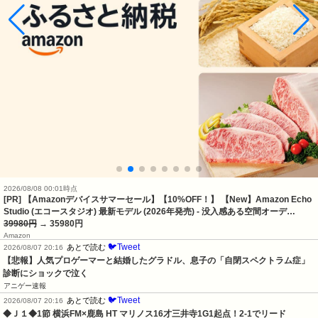
2026/08/08 00:01時点
[PR] 【Amazonデバイスサマーセール】【10%OFF！】 【New】Amazon Echo
Studio (エコースタジオ) 最新モデル (2026年発売) - 没入感ある空間オーデ…
39980円
→ 35980円
Amazon
🐦Tweet
あとで読む
2026/08/07 20:16
【悲報】人気プロゲーマーと結婚したグラドル、息子の「自閉スペクトラム症」
診断にショックで泣く
アニゲー速報
🐦Tweet
あとで読む
2026/08/07 20:16
◆Ｊ１◆1節 横浜FM×鹿島 HT マリノス16才三井寺1G1起点！2-1でリード