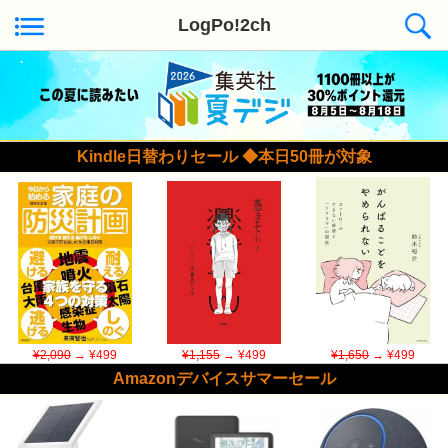
LogPo!2ch
Kindle日替わりセール ◆本日50冊が対象
¥2,090
→ ¥499
¥1,155
→ ¥499
¥1,650
→ ¥499
Amazonデバイスサマーセール