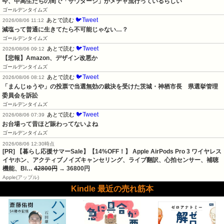
今、中高生たちの間で「サウダージ」がメチャ流行っているらしい
ゴールデンタイムズ
🐦Tweet
あとで読む
2026/08/06 11:12
減塩って普通に生きてたら不可能じゃない…？
ゴールデンタイムズ
🐦Tweet
あとで読む
2026/08/06 09:12
【悲報】Amazon、デザイン改悪か
ゴールデンタイムズ
🐦Tweet
あとで読む
2026/08/06 08:12
「まんじゅうや」の投票で当選無効の裁決を受けた茨城・神栖市長　県選挙管理
委員会を訴訟
ゴールデンタイムズ
🐦Tweet
あとで読む
2026/08/06 07:39
お台場って昔ほど賑わってないよね
ゴールデンタイムズ
2026/08/06 12:30時点
[PR] 【暮らし応援サマーSale】【14%OFF！】 Apple AirPods Pro 3 ワイヤレス
イヤホン、アクティブノイズキャンセリング、ライブ翻訳、心拍センサー、補聴
機能、Bl…
42800円
→ 36800円
Apple(アップル)
Kindle 最近の売れ筋本