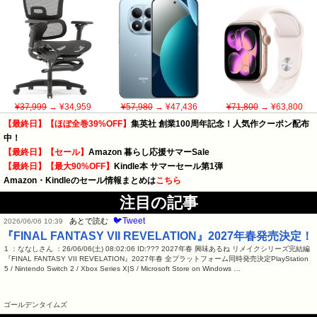
¥37,999
→ ¥34,959
¥57,980
→ ¥47,436
¥71,800
→ ¥63,800
【最終日】【ほぼ全巻39%OFF】
集英社 創業100周年記念！人気作クーポン配布
中！
【最終日】【セール】
Amazon 暮らし応援サマーSale
【最終日】【最大90%OFF】
Kindle本 サマーセール第1弾
Amazon・Kindleのセール情報まとめは
こちら
注目の記事
🐦Tweet
あとで読む
2026/06/06 10:39
『FINAL FANTASY VII REVELATION』2027年春発売決定！
1 ：ななしさん ：26/06/06(土) 08:02:06 ID:??? 2027年春 興味あるね リメイクシリーズ完結編
『FINAL FANTASY VII REVELATION』2027年春 全プラットフォーム同時発売決定PlayStation
5 / Nintendo Switch 2 / Xbox Series X|S / Microsoft Store on Windows …
ゴールデンタイムズ