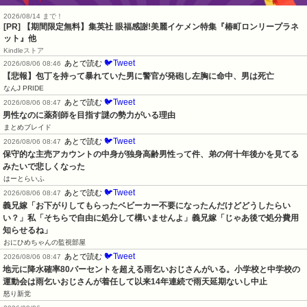
2026/08/14 まで！
[PR] 【期間限定無料】集英社 眼福感謝!美麗イケメン特集『椿町ロンリープラネ
ット』他
Kindleストア
🐦Tweet
あとで読む
2026/08/06 08:46
【悲報】包丁を持って暴れていた男に警官が発砲し左胸に命中、男は死亡
なんJ PRIDE
🐦Tweet
あとで読む
2026/08/06 08:47
男性なのに薬剤師を目指す謎の勢力がいる理由
まとめブレイド
🐦Tweet
あとで読む
2026/08/06 08:47
保守的な主売アカウントの中身が独身高齢男性って件、弟の何十年後かを見てる
みたいで悲しくなった
はーとらいふ
🐦Tweet
あとで読む
2026/08/06 08:47
義兄嫁「お下がりしてもらったベビーカー不要になったんだけどどうしたらい
い？」私「そちらで自由に処分して構いませんよ」義兄嫁「じゃあ後で処分費用
知らせるね」
おにひめちゃんの監視部屋
🐦Tweet
あとで読む
2026/08/06 08:47
地元に降水確率80パーセントを超える雨乞いおじさんがいる。小学校と中学校の
運動会は雨乞いおじさんが着任して以来14年連続で雨天延期ないし中止
怒り新党