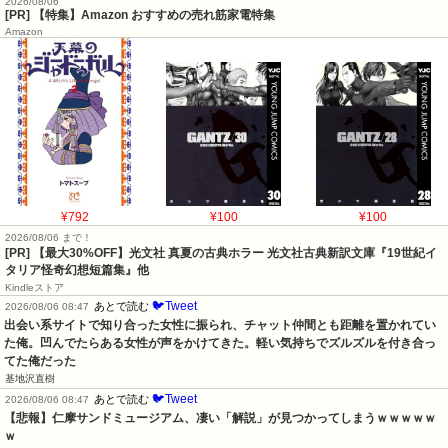
2026/08/06
[PR] 【特集】Amazon おすすめの売れ筋家電特集
Amazon
¥792
¥100
¥100
2026/08/06 まで！
[PR] 【最大30%OFF】光文社 真夏の古典ホラー 光文社古典新訳文庫『19世紀イ
タリア怪奇幻想短篇集』他
Kindleストア
🐦Tweet
あとで読む
2026/08/06 08:47
出会い系サイトで知り合った女性に振られ、チャット仲間とも距離を置かれてい
た俺。凹んでたらある女性が声をかけてきた。軽い気持ちでズルズルを付き合っ
てた俺だった
基地沢直樹
🐦Tweet
あとで読む
2026/08/06 08:47
【悲報】仁摩サンドミュージアム、凄い「解説」が見つかってしまうｗｗｗｗｗ
ｗ