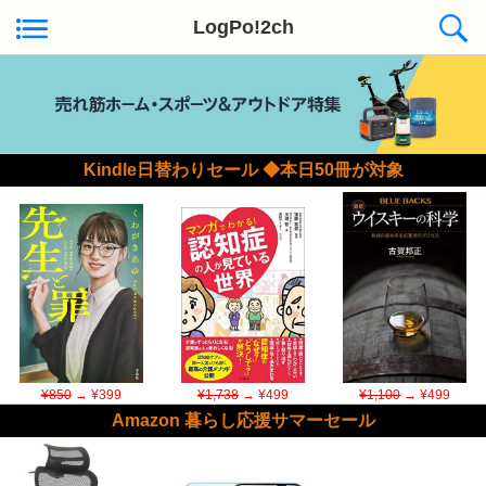
LogPo!2ch
Kindle日替わりセール ◆本日50冊が対象
¥850
→ ¥399
¥1,738
→ ¥499
¥1,100
→ ¥499
Amazon 暮らし応援サマーセール