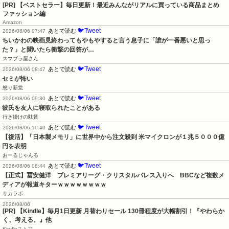
[PR] 【ベストセラー】毎日更新！最近みんながリアルに買っている商品まとめ
ファッション編
Amazon
🐦Tweet
あとで読む
2026/08/06 07:47
ちいかわの映画見終わってもやもやすると言う息子に「誰が一番悪いと思っ
た？」と聞いたら衝撃の回答が…
スマブラ屋さん
🐦Tweet
あとで読む
2026/08/06 08:47
セミが怖い
怒り新党
🐦Tweet
あとで読む
2026/08/06 09:30
彼氏を友人に寝取られたことがある
行き掛けの駄賃
🐦Tweet
あとで読む
2026/08/06 10:40
【復活】「日本製メモリ」に世界中から注文殺到 米マイクロンが１兆５０００億
円を表明
おーるじゃんる
🐦Tweet
あとで読む
2026/08/06 08:44
【正式】冨安健洋　プレミアリーグ・クリスタルパレス入りへ　BBCなど複数メ
ディアが報道キターｗｗｗｗｗｗｗｗ
サカラボ
2026/08/06
[PR]
【Kindle】毎月1日更新 月替わりセール 130冊程度が大幅割引！『やわらか
く、考える。』他
Kindleストア