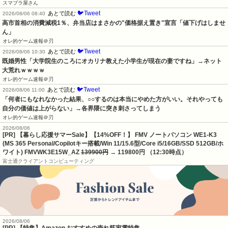
スマブラ屋さん
🐦Tweet
あとで読む
2026/08/06 08:40
高市首相の消費減税1％、弁当店はまさかの"価格据え置き"宣言「値下げはしませ
ん」
オレ的ゲーム速報＠刃
🐦Tweet
あとで読む
2026/08/06 10:30
既婚男性「大学院生のころにオカリナ教えた小学生が現在の妻ですね」→ネット
大荒れｗｗｗｗ
オレ的ゲーム速報＠刃
🐦Tweet
あとで読む
2026/08/06 11:00
「何者にもなれなかった結果、○○するのは本当にやめた方がいい。それやっても
自分の価値は上がらない」→各界隈に突き刺さってしまう
オレ的ゲーム速報＠刃
2026/08/06
[PR] 【暮らし応援サマーSale】【14%OFF！】 FMV ノートパソコン WE1-K3
(MS 365 Personal/Copilotキー搭載/Win 11/15.6型/Core i5/16GB/SSD 512GB/ホ
ワイト) FMVWK3E15W_AZ
139900円
→ 119800円 （12:30時点）
富士通クライアントコンピューティング
2026/08/06