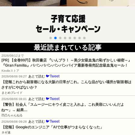
最近読まれている記事
2026/08/12まで
[PR]
【全巻99円】秋田書店 『いんブラ！ ～美少女吸血鬼の恥ずかしい秘密～』
『Gran Familia』ババンババンバンバンパイア最新巻発売記念吸血鬼セール！
Kindleストア
🐦Tweet
あとで読む
2026/08/06 09:27
【悲報これから副首都になる大阪の日常がこれ。こんな品がない場所が副首都は
さすがにやばないか？
まとめブレイド
🐦Tweet
あとで読む
2026/08/06 08:01
【警告】社会人「スムージーにキウイ皮ごと入れよ。これ美容にいいんだよ
ね〜」→ 結果…
凹凸ちゃんねる
🐦Tweet
あとで読む
2026/08/06 09:28
【悲報】Googleのエンジニア「AIで仕事がつまらなくなった」
ネギ速