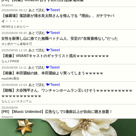
[PR] 【特集】Amazon おすすめの売れ筋家電特集
Amazon
🐦Tweet
あとで読む
2026/08/06 08:12
【修羅場】落語家が清水良太郎さんを恨んでる『理由』、ガチでヤバ
イ・・・・・
NEWSまとめもりー
🐦Tweet
あとで読む
2026/08/06 09:30
女性を殺害し山に捨てた無職ベトナム人、安定の”在留資格なし”だった
オレ的ゲーム速報＠刃
🐦Tweet
あとで読む
2026/08/06 12:16
【画像】VIVANTキャストのギャラリスト流出ｗｗｗｗｗｗｗｗｗ
なんJ PRIDE
🐦Tweet
あとで読む
2026/08/06 12:11
【画像】本田望結の妹、本田望結より実ってしまうｗｗｗｗｗ
mashlife通信
🐦Tweet
あとで読む
2026/08/06 12:04
【朗報】大谷翔平さん、ワンチャンホームラン王いけそうｗｗｗｗｗｗｗｗｗｗ
ｗｗｗｗｗｗｗｗｗｗｗ
なんじぇいスタジアム
2026/08/06
[PR] 【Music Unlimited】広告なしで1億曲以上が自由に聴き放題！
Amazon