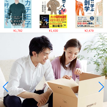
¥1,782
¥1,430
¥2,479