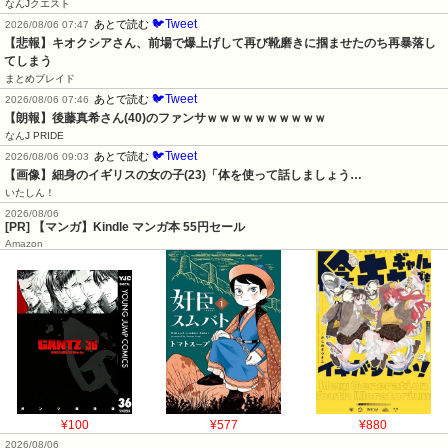
なんJクエスト
🐦Tweet
あとで読む
2026/08/06 07:47
【悲報】キオクシアさん、前場で爆上げして再び靴磨きに掴ませたのち再暴落し
てしまう
まとめブレイド
🐦Tweet
あとで読む
2026/08/06 07:46
【朗報】後藤真希さん(40)のファンサｗｗｗｗｗｗｗｗｗｗ
なんJ PRIDE
🐦Tweet
あとで読む
2026/08/06 09:03
【画像】細身のイギリスの女の子(23)「体を使って話しましょう…
いたしん！
2026/08/06
[PR] 【マンガ】Kindle マンガ本 55円セール
Amazon
¥100
¥577
¥880
2026/08/06