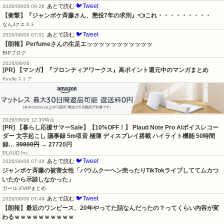
🐦Tweet
あとで読む
2026/08/06 09:28
【衝撃】『ジャンポケ斉藤さん、懲役7年の求刑』👈これ・・・・・・・・・
なんJクエスト
🐦Tweet
あとで読む
2026/08/06 07:01
【朗報】Perfumeさんの生足エッッッッッッッッッッッ
BIPブログ
2026/08/06
[PR] 【マンガ】『フロンティアワークス』高ポイント還元中のマンガまとめ
Kindleストア
2026/08/06 12:30時点
[PR] 【暮らし応援サマーSale】【10%OFF！】 Plaud Note Pro AIボイスレコー
ダー 文字起こし 議事録 5m収音 極薄 ディスプレイ搭載 ハイライト機能 50時間
録…
30800円
→ 27720円
PLAUD Inc.
🐦Tweet
あとで読む
2026/08/06 07:49
ジャンポケ斉藤の被害女性「バウムクーヘン売ったりTikTokライブしててムカつ
いたから示談しなかった」
ガールズVIPまとめ
🐦Tweet
あとで読む
2026/08/06 07:49
【朗報】最近のワンピース、20年やってた話なんだったの？ってくらい内容が変
わるｗｗｗｗｗｗｗｗｗｗ