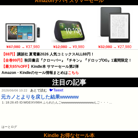
Amazonデバイスサマーセール
¥47,980
→ ¥37,980
¥12,980
→ ¥9,980
¥32,980
→ ¥27,980
【88円】
講談社 夏電書2026 人気コミックスALL88円！
【全巻99円】
秋田書店『クローバー』『チキン』『ドロップOG』1週間限定！
【最大65%OFF】
Kindle本 サマーセール第2弾
Amazon・Kindleのセール情報まとめは
こちら
注目の記事
🐦Tweet
あとで読む
2026/06/06 10:22
元カノとよりを戻した結果wwwww
1: 18:26:45 ID:WGEIXV96H ふられたんごwwwwwwwwwwwwwwwんご・・・…
はーとログ
Kindle お得なセール本