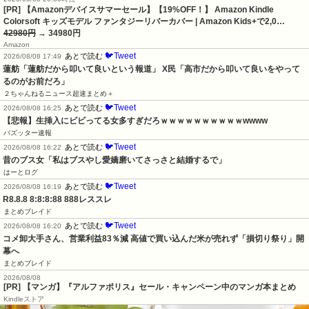
[PR] 【Amazonデバイスサマーセール】【19%OFF！】 Amazon Kindle
Colorsoft キッズモデル ファンタジーリバーカバー | Amazon Kids+で2,0…
42980円
→ 34980円
Amazon
🐦Tweet
あとで読む
2026/08/08 17:49
蓮舫「蓮舫だから叩いて良いという報道」 X民「高市だから叩いて良いをやって
るのがお前だろ」
２ちゃんねるニュース超速まとめ＋
🐦Tweet
あとで読む
2026/08/08 16:25
【悲報】生挿入にビビってる女多すぎだろｗｗｗｗｗｗｗｗｗｗwwww
バズッター速報
🐦Tweet
あとで読む
2026/08/08 16:22
昔のブス女「私はブスやし愛嬌磨いてさっさと結婚するで」
はーとログ
🐦Tweet
あとで読む
2026/08/08 16:19
R8.8.8 8:8:8:88 888レススレ
まとめブレイド
🐦Tweet
あとで読む
2026/08/08 16:20
コメ卸大手さん、営業利益83％減 高値で買い込んだ米が売れず「損切り祭り」開
幕へ
まとめブレイド
2026/08/08
[PR] 【マンガ】『アルファポリス』セール・キャンペーン中のマンガ本まとめ
Kindleストア