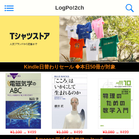
LogPo!2ch
Kindle日替わりセール ◆本日50冊が対象
¥1,100
→ ¥499
¥1,100
→ ¥499
¥3,080
→ ¥499