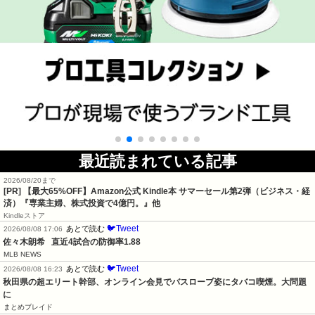
最近読まれている記事
2026/08/20まで
[PR]
【最大65%OFF】Amazon公式 Kindle本 サマーセール第2弾（ビジネス・経
済）『専業主婦、株式投資で4億円。』他
Kindleストア
🐦Tweet
あとで読む
2026/08/08 17:06
佐々木朗希   直近4試合の防御率1.88
MLB NEWS
🐦Tweet
あとで読む
2026/08/08 16:23
秋田県の超エリート幹部、オンライン会見でバスローブ姿にタバコ喫煙。大問題
に
まとめブレイド