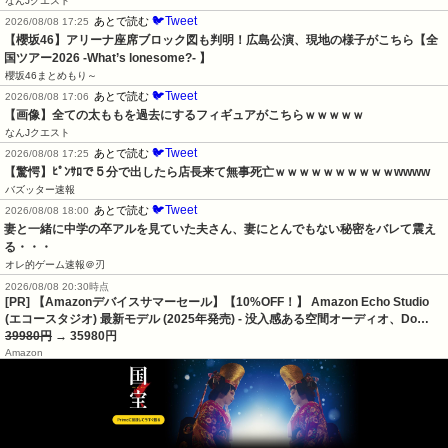
なんJクエスト
🐦Tweet
あとで読む
2026/08/08 17:25
【櫻坂46】アリーナ座席ブロック図も判明！広島公演、現地の様子がこちら【全
国ツアー2026 -What’s lonesome?- 】
櫻坂46まとめもり～
🐦Tweet
あとで読む
2026/08/08 17:06
【画像】全ての太ももを過去にするフィギュアがこちらｗｗｗｗｗ
なんJクエスト
🐦Tweet
あとで読む
2026/08/08 17:25
【驚愕】ﾋﾟﾝｻﾛで５分で出したら店長来て無事死亡ｗｗｗｗｗｗｗｗｗｗwwww
バズッター速報
🐦Tweet
あとで読む
2026/08/08 18:00
妻と一緒に中学の卒アルを見ていた夫さん、妻にとんでもない秘密をバレて震え
る・・・
オレ的ゲーム速報＠刃
2026/08/08 20:30時点
[PR] 【Amazonデバイスサマーセール】【10%OFF！】 Amazon Echo Studio
(エコースタジオ) 最新モデル (2025年発売) - 没入感ある空間オーディオ、Do…
39980円
→ 35980円
Amazon