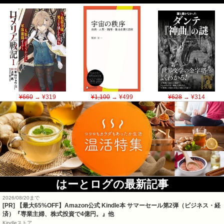
¥660
→ ¥319
¥1,100
→ ¥499
¥628
→ ¥314
はーとログの最新記事
2026/08/20まで
[PR]
【最大65%OFF】Amazon公式 Kindle本 サマーセール第2弾（ビジネス・経
済）『専業主婦、株式投資で4億円。』他
Kindleストア