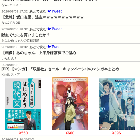
なんJクエスト
🐦Tweet
あとで読む
2026/08/08 17:32
【悲報】坂口杏里、逃走ｗｗｗｗｗｗｗｗｗｗｗ
なんJ PRIDE
🐦Tweet
あとで読む
2026/08/08 18:32
献血でなにを貰いましたか？
おにひめちゃんの監視部屋
🐦Tweet
あとで読む
2026/08/08 18:32
【画像】あのちゃん、上半身ほぼ裸でご乱心
いたしん！
2026/08/08
[PR] 【マンガ】『双葉社』セール・キャンペーン中のマンガ本まとめ
Kindleストア
¥550
¥660
¥396
2026/08/08 20:30時点