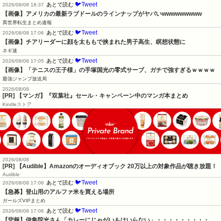
🐦Tweet
あとで読む
2026/08/08 18:37
【画像】アメリカの最新ラブドールのラインナップがヤバいwwwwwwwww
異世界転生まとめ速報
🐦Tweet
あとで読む
2026/08/08 17:06
【画像】チアリーダーに顔を太ももで挟まれた男子高生、瞑想状態に
ネギ速
🐦Tweet
あとで読む
2026/08/08 17:05
【画像】「テニスの王子様」の手塚国光の零式サーブ、ガチで強すぎるｗｗｗｗ
最強ジャンプ放送局
2026/08/08
[PR] 【マンガ】『双葉社』セール・キャンペーン中のマンガ本まとめ
Kindleストア
2026/08/08
[PR] 【Audible】Amazonのオーディオブック 20万以上の対象作品が聴き放題！
Audible
🐦Tweet
あとで読む
2026/08/08 17:06
【急募】登山用のアルファ米を買える場所
ガールズVIPまとめ
🐦Tweet
あとで読む
2026/08/08 17:06
【悲報】伊集院光さん「カレーにじゃがいもはいらない」・・・・・・・・・