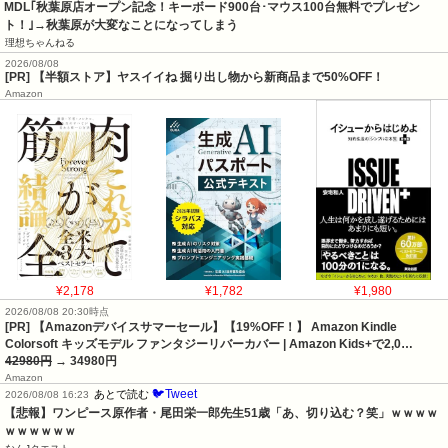
MDL｢秋葉原店オープン記念！キーボード900台･マウス100台無料でプレゼン
ト！｣→秋葉原が大変なことになってしまう
理想ちゃんねる
2026/08/08
[PR] 【半額ストア】ヤスイイね 掘り出し物から新商品まで50%OFF！
Amazon
¥2,178
¥1,782
¥1,980
2026/08/08 20:30時点
[PR] 【Amazonデバイスサマーセール】【19%OFF！】 Amazon Kindle
Colorsoft キッズモデル ファンタジーリバーカバー | Amazon Kids+で2,0…
42980円
→ 34980円
Amazon
🐦Tweet
あとで読む
2026/08/08 16:23
【悲報】ワンピース原作者・尾田栄一郎先生51歳「あ、切り込む？笑」ｗｗｗｗ
ｗｗｗｗｗｗ