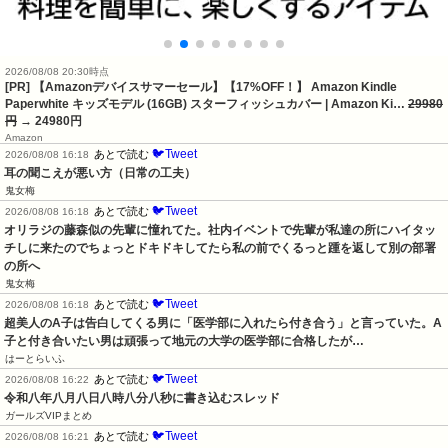
2026/08/08 20:30時点
[PR] 【Amazonデバイスサマーセール】【17%OFF！】 Amazon Kindle
Paperwhite キッズモデル (16GB) スターフィッシュカバー | Amazon Ki…
29980
円
→ 24980円
Amazon
🐦Tweet
あとで読む
2026/08/08 16:18
耳の聞こえが悪い方（日常の工夫）
鬼女梅
🐦Tweet
あとで読む
2026/08/08 16:18
オリラジの藤森似の先輩に憧れてた。社内イベントで先輩が私達の所にハイタッ
チしに来たのでちょっとドキドキしてたら私の前でくるっと踵を返して別の部署
の所へ
鬼女梅
🐦Tweet
あとで読む
2026/08/08 16:18
超美人のA子は告白してくる男に「医学部に入れたら付き合う」と言っていた。A
子と付き合いたい男は頑張って地元の大学の医学部に合格したが…
はーとらいふ
🐦Tweet
あとで読む
2026/08/08 16:22
令和八年八月八日八時八分八秒に書き込むスレッド
ガールズVIPまとめ
🐦Tweet
あとで読む
2026/08/08 16:21