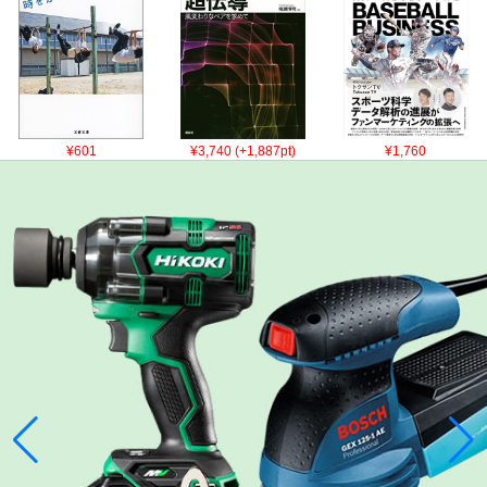
¥601
¥3,740 (+1,887pt)
¥1,760