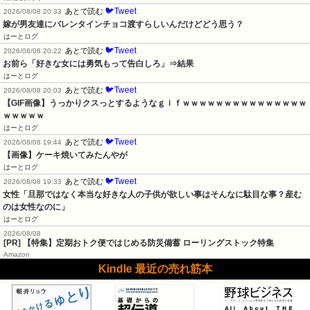
🐦Tweet
あとで読む
2026/08/08 20:33
嫁が男友達にバレンタインチョコ渡すらしいんだけどどう思う？
はーとログ
🐦Tweet
あとで読む
2026/08/08 20:22
お前ら「好きな女には勇気もって告白しろ」⇒結果
はーとログ
🐦Tweet
あとで読む
2026/08/08 20:03
【GIF画像】うっかりクスっとするようなｇｉｆｗｗｗｗｗｗｗｗｗｗｗｗｗｗｗ
ｗｗｗｗｗ
はーとログ
🐦Tweet
あとで読む
2026/08/08 19:44
【画像】ケーキ焼いてみたんやが
はーとログ
🐦Tweet
あとで読む
2026/08/08 19:33
女性「旦那ではなく本当な好きな人の子供が欲しい事はそんなに駄目な事？産む
のは女性なのに」
はーとログ
2026/08/08
[PR] 【特集】定期おトク便ではじめる防災備蓄 ローリングストック特集
Amazon
Kindle 最近の売れ筋本