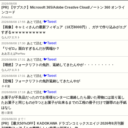
2026/08/08
[PR] 【サブスク】Microsoft 365/Adobe Creative Cloud/ノートン 360 オンライ
ンコード
Amazon
🐦Tweet
あとで読む
2026/08/08 17:55
【画像】キャミィさんの最新フィギュア（18万8000円）、ガチで作り込みがエグ
すぎるｗｗｗｗｗｗｗｗｗｗ
なんJクエスト
🐦Tweet
あとで読む
2026/08/08 17:30
『リゼロ』面白すぎるんだが異端か？
ああ言えばForYou
🐦Tweet
あとで読む
2026/08/08 17:31
【唖然】フォークリフトの免許、返納してきたんやが・・・・・・・・・
なんJクエスト
🐦Tweet
あとで読む
2026/08/08 17:31
【悲報】フォークリフトの免許返納してきたんやが
ネギ速
🐦Tweet
あとで読む
2026/08/08 17:18
お菓子が不良品だったのでお客様センターに連絡したら届いた荷物には送り返し
たお菓子と同じものが3つとお菓子が出来るまでの工程の冊子だけで謝罪のお手紙
はなし
怒り新党
2026/08/20 まで！
[PR] 【最大50%OFF】KADOKAWA ドラゴンコミックスエイジ 2026年8月刊新