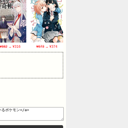
¥682
→ ¥316
¥673
→ ¥374