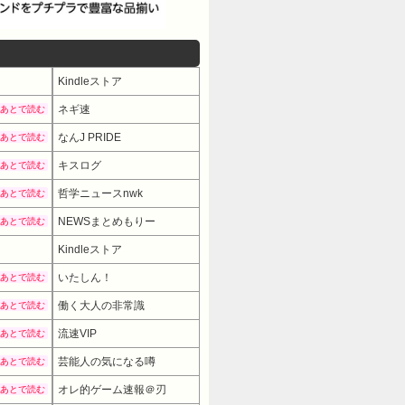
Kindleストア
ネギ速
あとで読む
なんJ PRIDE
あとで読む
キスログ
あとで読む
哲学ニュースnwk
あとで読む
NEWSまとめもりー
あとで読む
Kindleストア
いたしん！
あとで読む
働く大人の非常識
あとで読む
流速VIP
あとで読む
芸能人の気になる噂
あとで読む
オレ的ゲーム速報＠刃
あとで読む