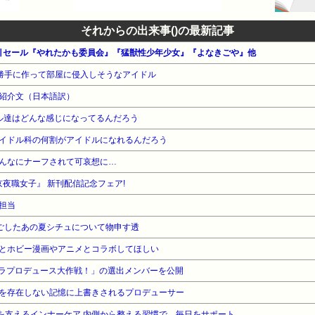
それからの出来事()の最新記事
 割引セール『やれたかも委員会』『猛獣性少年少女』『よなきごや』他
勝手に作って部屋に侵入しそうなアイドル
紹介文（日本語訳）
ル達はどんな感じになってるんだろう
イドル科の何割がアイドルになれるんだろう
んなにナーフされて可哀想に…
夜職女子』 新刊配信記念フェア!
担当
ごしたあの夏シチュについて物申す透
とホビー漫画やアニメとコラボしてほしい
ルトラプロデュース大作戦！」の選出メンバーを公開
を存在しない記憶に上書きされるプロデューサー
さを支えるインナーケア 内側から整える習慣で、毎日をサポート