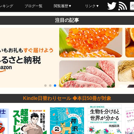
ンキング
ブログ一覧
閲覧履歴▼
リンク▼
ブックマーク
最近読んだ
あとで読む
ネットスーパー
飲食店舗用品
セール情報
注目の記事
Kindle日替わりセール ◆本日50冊が対象