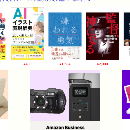
¥480
¥1,584
¥2,000