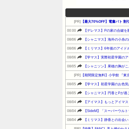
[PR]
【最大70%OFF】電書バト
00:00
【デレマス】Pの家の合鍵を
08/06
【シャニマス】海外の小糸の
08/06
【ミリマス】6年後のアイド
08/06
【学マス】実際初星学園のア
08/05
【シャニソン】果穂の胸がこ
[PR]
【期間限定無料】小学館 『東京
08/05
【学マス】初星学園のお色気
08/05
【シャニマス】円香とPが過
08/04
【アイマス】もっとアイマス
08/04
【SideM】「スーパーウ
08/04
【ミリマス】静香との出会い
[PR]
【特集】FANCL 美と健やか