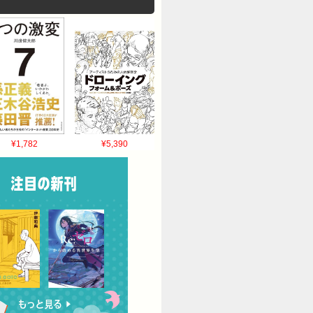
¥1,782
¥5,390