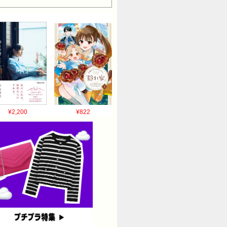
¥2,200
¥822