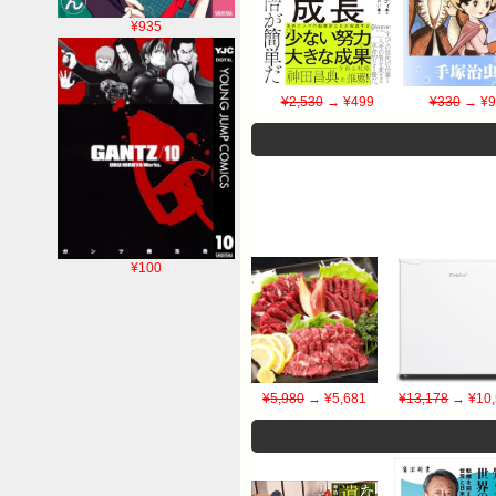
¥935
¥2,530
→ ¥499
¥330
→ ¥9
¥100
¥5,980
→ ¥5,681
¥13,178
→ ¥10,