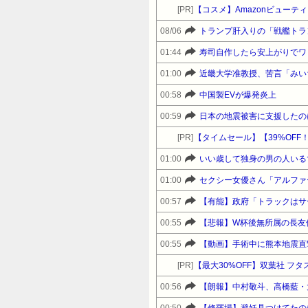
[PR]
【コスメ】Amazonビュー
08/06
トランプ肝入りの「戦艦トラ
01:44
寿司自作したら安上がりでワ
01:00
00:58
中国製EVが爆発炎上
00:59
日本の地震被害に支援したの
[PR]
01:00
いい歳して独身の男の人いる
01:00
セクシー女優さん「アルファ
00:57
【有能】政府「トラックはサ
00:55
【悲報】W杯後無所属の長友
00:55
【動画】手術中に熊本地震直
[PR]
【最大30%OFF】双葉社 フ
00:56
【朗報】中村敬斗、高橋藍・