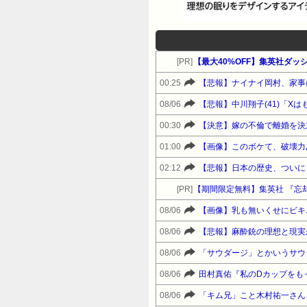
[PR]
00:25
08/06
【悲報】中川翔子(41)「X
00:30
【決意】嫁の不倫で離婚を決
01:00
【画像】このボケて、破壊力
02:12
【悲報】日本の歴史、ついに
[PR]
08/06
【画像】乳も無いくせにビキ
08/06
【悲報】麻酔銃の理想と現実
08/06
「サウダージ」とかいうサウ
08/06
田村真佑『私のDカップをも
08/06
「キム兄」こと木村祐一さん