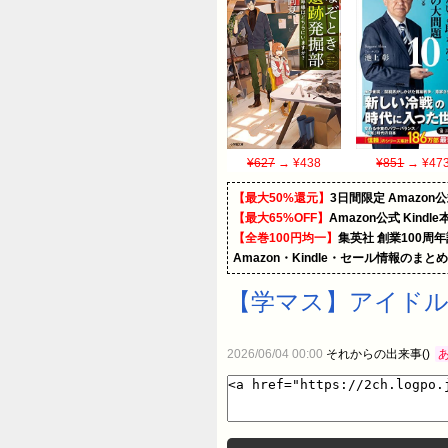
¥627
→ ¥438
¥851
→ ¥47
【最大50%還元】
3日間限定 Amaz
【最大65%OFF】
Amazon公式 Kind
【全巻100円均一】
集英社 創業100周
Amazon・Kindle・セール情報のまと
【学マス】アイド
2026/06/04 00:00
それからの出来事()