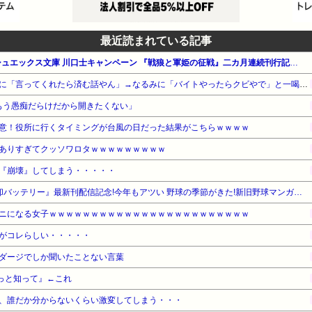
最近読まれている記事
【最大40%OFF】集英社ダッシュエックス文庫 川口士キャンペーン 『戦狼と軍姫の征戦』二カ月連続刊行記念！
【悲報】ナイナイ岡村、家事に「言ってくれたら済む話やん」→なるみに「バイトやったらクビやで」と一喝され黙り込む
はもう愚痴だらけだから開きたくない」
意！役所に行くタイミングが台風の日だった結果がこちらｗｗｗｗ
ありすぎてクッソワロタｗｗｗｗｗｗｗｗｗ
『崩壊』してしまう・・・・・
【期間限定無料】集英社 『忘却バッテリー』最新刊配信記念!今年もアツい 野球の季節がきた!新旧野球マンガキャンペーン!
ニになる女子ｗｗｗｗｗｗｗｗｗｗｗｗｗｗｗｗｗｗｗｗｗｗｗｗ
がコレらしい・・・・・
ダージでしか聞いたことない言葉
っと知って』←これ
、誰だか分からないくらい激変してしまう・・・