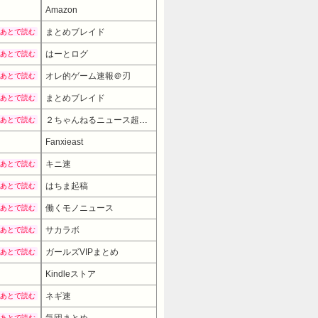
Amazon
まとめブレイド
あとで読む
はーとログ
あとで読む
オレ的ゲーム速報＠刃
あとで読む
まとめブレイド
あとで読む
２ちゃんねるニュース超速まとめ＋
あとで読む
Fanxieast
キニ速
あとで読む
はちま起稿
あとで読む
働くモノニュース
あとで読む
サカラボ
あとで読む
ガールズVIPまとめ
あとで読む
Kindleストア
ネギ速
あとで読む
あとで読む