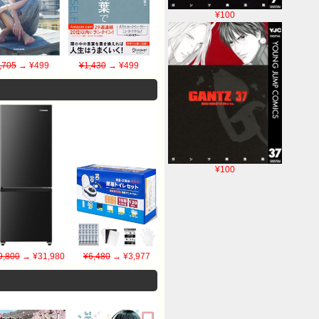
¥100
,705
→ ¥499
¥1,430
→ ¥499
¥100
9,800
→ ¥31,980
¥6,480
→ ¥3,977