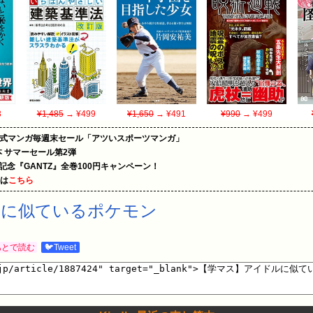
3
¥1,485
→ ¥499
¥1,650
→ ¥491
¥990
→ ¥499
on公式マンガ毎週末セール「アツいスポーツマンガ」
le本 サマーセール第2弾
年記念『GANTZ』全巻100円キャンペーン！
めは
こちら
ルに似ているポケモン
あとで読む
🐦Tweet