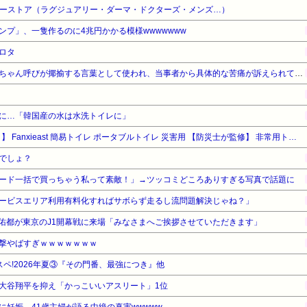
ティーストア（ラグジュアリー・ダーマ・ドクターズ・メンズ…）
ンプ」、一隻作るのに4兆円かかる模様wwwwwww
ロタ
近畿大学准教授、苦言「みいちゃん呼びが揶揄する言葉として使われ、当事者から具体的な苦痛が訴えられている。文化芸術は人を傷つけてもよい。ただし、傷つけ方がある」
に…「韓国産の水は水洗トイレに」
【タイムセール】【39%OFF！】 Fanxieast 簡易トイレ ポータブルトイレ 災害用 【防災士が監修】 非常用トイレ 携帯トイレ 強力消臭 どこでも簡単トイレ 防災 トイレ 災害用/非常用/携帯用 登山 防災グッズ トイレセット 凝固剤 手袋 防臭袋 15年保存（120回）
でしょ？
ード一括で買っちゃう私って素敵！」→ツッコミどころありすぎる写真で話題に
ービスエリア利用有料化すればサボらず走るし流問題解決じゃね？」
佑都が東京のJ1開幕戦に来場「みなさまへご挨拶させていただきます」
撃やばすぎｗｗｗｗｗｗｗ
タスペ!2026年夏③『その門番、最強につき』他
大谷翔平を抑え「かっこいいアスリート」1位