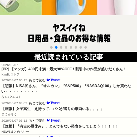
最近読まれている記事
2026/08/07
[PR] 【マンガ】400円未満・最大98%OFF！割引中の作品が盛りだくさん！
Kindleストア
🐦Tweet
あとで読む
2026/08/07 05:15
【悲報】NISA民さん、『オルカン』『S&P500』『NASDAQ100』しか買わな
い・・・・・・・・・
なんJクエスト
🐦Tweet
あとで読む
2026/08/07 08:03
【画像】女子高生「え待って、パパが隣りの車両いる。。。」
まにゅそく
🐦Tweet
あとで読む
2026/08/07 05:12
【速報】『有吉の夏休み』、とんでもない発表をしてしまう！！！！！
NEWSまとめもりー