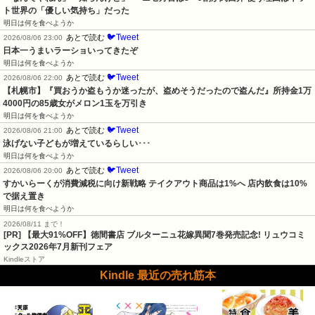
ト世界の「優しい気持ち」だった
明日は何を食べようか
🐦Tweet
あとで読む
2026/08/06 23:00
日本一うまいラーショいってきたぞ
明日は何を食べようか
🐦Tweet
あとで読む
2026/08/06 22:00
【札幌市】『買おうか盗もうか迷ったが、盗めそうだったので盗んだ』所持金1万
4000円の85歳女がメロン1玉を万引き
明日は何を食べようか
🐦Tweet
あとで読む
2026/08/06 21:00
泳げない子どもが増えているらしい･･･
明日は何を食べようか
🐦Tweet
あとで読む
2026/08/06 20:00
すかいらーくが消費減税に向け新戦略 テイクアウト商品は1%へ 店内飲食は10%
で据え置き
明日は何を食べようか
2026/08/11 まで！
[PR] 【最大91%OFF】徳間書店 ブルターニュ花嫁異聞7巻発売記念! リュウコミ
ックス2026年7月新刊フェア
Kindleストア
Kindle 最近の売れ筋本