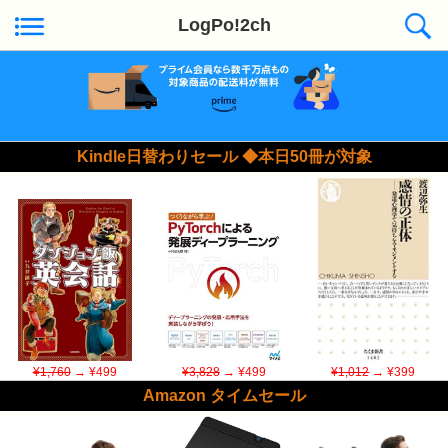
LogPo!2ch
Kindle日替わりセール ◆本日50冊が対象
¥1,760
→ ¥499
¥3,828
→ ¥499
¥1,012
→ ¥399
Amazon タイムセール