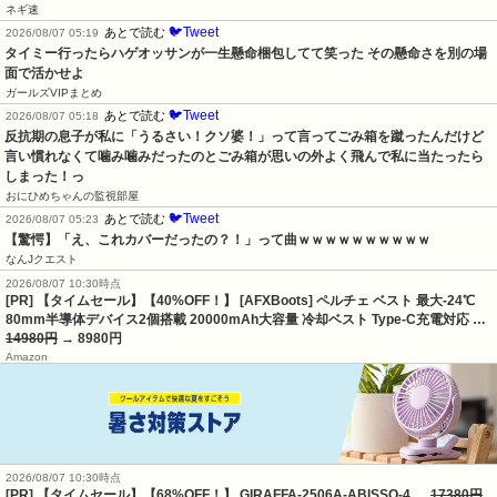
ネギ速
🐦Tweet
あとで読む
2026/08/07 05:19
タイミー行ったらハゲオッサンが一生懸命梱包してて笑った その懸命さを別の場
面で活かせよ
ガールズVIPまとめ
🐦Tweet
あとで読む
2026/08/07 05:18
反抗期の息子が私に「うるさい！クソ婆！」って言ってごみ箱を蹴ったんだけど
言い慣れなくて噛み噛みだったのとごみ箱が思いの外よく飛んで私に当たったら
しまった！っ
おにひめちゃんの監視部屋
🐦Tweet
あとで読む
2026/08/07 05:23
【驚愕】「え、これカバーだったの？！」って曲ｗｗｗｗｗｗｗｗｗｗ
なんJクエスト
2026/08/07 10:30時点
[PR] 【タイムセール】【40%OFF！】 [AFXBoots] ペルチェ ベスト 最大-24℃
80mm半導体デバイス2個搭載 20000mAh大容量 冷却ベスト Type-C充電対応 …
14980円
→ 8980円
Amazon
2026/08/07 10:30時点
[PR] 【タイムセール】【68%OFF！】 GIRAFFA-2506A-ABISSO-4 …
17380円