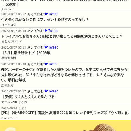
→ 5593円
Amazon
🐦Tweet
あとで読む
2026/08/07 05:22
付き合う気がない男性にプレゼントを渡すのってなし？
はーとログ
🐦Tweet
あとで読む
2026/08/07 05:18
トライアルでお婆ちゃん(母親)と買い物してる白髪肥満おじさんいるでしょ？
まとめブレイド
🐦Tweet
あとで読む
2026/08/07 05:18
【8月】婚活総合トピ【2026年】
基地沢直樹
🐦Tweet
あとで読む
2026/08/07 05:18
知的ボーダーの子供が宿題をしたと嘘をついたので、夜中にやらせて先に寝たら
夫に殴られた。私「やらなければどうなるか経験させてる」夫「そんな必要な
い、明日は学校
怒り新党
🐦Tweet
あとで読む
2026/08/07 05:17
【安価】男1人と女1人で飲んでる
ガールズVIPまとめ
2026/08/14 まで！
[PR] 【最大50%OFF】講談社 夏電書2026 姉フレンド新刊フェア①『ウソ婚』他
Kindleストア