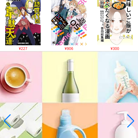
¥227
¥906
¥300