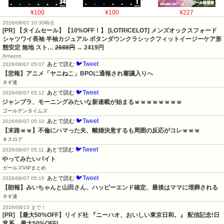
¥100
¥100
¥227
2026/08/07 10:30時点
[PR] 【タイムセール】【10%OFF！】 [LOTRICELOT] メンズオックスフォード
シャツワイ長袖 半袖カジュアル ボタンダウンクラシックフィットイージーケア形
態安定 無地 スト…
2688円
→ 2419円
Amazon
🐦Tweet
あとで読む
2026/08/07 05:07
【悲報】アニメ「ヤニねこ」BPOに通報され審議入りへ
ネギ速
🐦Tweet
あとで読む
2026/08/07 05:12
ジャンプラ、モーニングみたいな新連載が始まるｗｗｗｗｗｗｗｗ
ゴールデンタイムズ
🐦Tweet
あとで読む
2026/08/07 05:10
【末路ｗｗ】不倫にハマった夫、離婚決意するも周囲の反応がコレｗｗｗ
キスログ
🐦Tweet
あとで読む
2026/08/07 05:11
やってみたいバイト
ガールズVIPまとめ
🐦Tweet
あとで読む
2026/08/07 05:15
【朗報】みいちゃんと山田さん、ハッピーエンド確定、最後はママに埋葬される
ネギ速
2026/08/13 まで！
[PR] 【最大50%OFF】リイド社 『ニーハオ、おいしい東京日和。』 配信記念!日
常系、最大50%OFF!