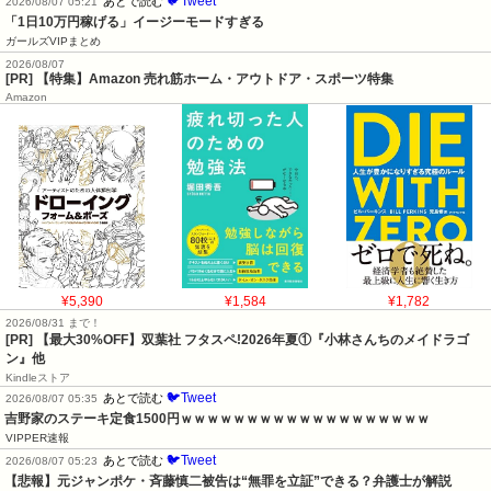
🐦Tweet
あとで読む
2026/08/07 05:21
「1日10万円稼げる」イージーモードすぎる
ガールズVIPまとめ
2026/08/07
[PR] 【特集】Amazon 売れ筋ホーム・アウトドア・スポーツ特集
Amazon
¥5,390
¥1,584
¥1,782
2026/08/31 まで！
[PR] 【最大30%OFF】双葉社 フタスペ!2026年夏①『小林さんちのメイドラゴ
ン』他
Kindleストア
🐦Tweet
あとで読む
2026/08/07 05:35
吉野家のステーキ定食1500円ｗｗｗｗｗｗｗｗｗｗｗｗｗｗｗｗｗｗｗ
VIPPER速報
🐦Tweet
あとで読む
2026/08/07 05:23
【悲報】元ジャンポケ・斉藤慎二被告は“無罪を立証”できる？弁護士が解説