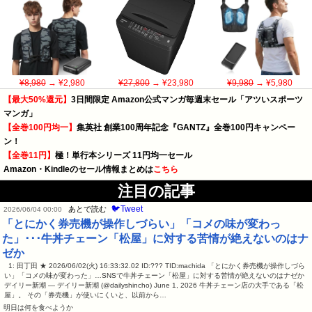
¥8,980
→ ¥2,980
¥27,800
→ ¥23,980
¥9,980
→ ¥5,980
【最大50%還元】
3日間限定 Amazon公式マンガ毎週末セール「アツいスポーツ
マンガ」
【全巻100円均一】
集英社 創業100周年記念『GANTZ』全巻100円キャンペー
ン！
【全巻11円】
極！単行本シリーズ 11円均一セール
Amazon・Kindleのセール情報まとめは
こちら
注目の記事
🐦Tweet
あとで読む
2026/06/04 00:00
「とにかく券売機が操作しづらい」「コメの味が変わっ
た」･･･牛丼チェーン「松屋」に対する苦情が絶えないのはナ
ゼか
1: 田丁田 ★ 2026/06/02(火) 16:33:32.02 ID:??? TID:machida 「とにかく券売機が操作しづら
い」「コメの味が変わった」…SNSで牛丼チェーン「松屋」に対する苦情が絶えないのはナゼか
デイリー新潮 — デイリー新潮 (@dailyshincho) June 1, 2026 牛丼チェーン店の大手である「松
屋」。 その「券売機」が使いにくいと、以前から…
明日は何を食べようか