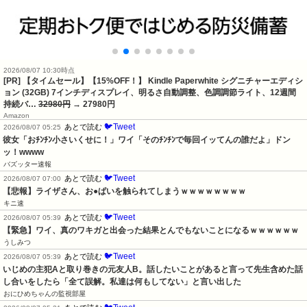
2026/08/07 10:30時点
[PR] 【タイムセール】【15%OFF！】 Kindle Paperwhite シグニチャーエディシ
ョン (32GB) 7インチディスプレイ、明るさ自動調整、色調調節ライト、12週間
持続バ…
32980円
→ 27980円
Amazon
🐦Tweet
あとで読む
2026/08/07 05:25
彼女「おﾁﾝﾁﾝ小さいくせに！」ワイ「そのﾁﾝﾁﾝで毎回イッてんの誰だよ」ドン
ッ！wwww
バズッター速報
🐦Tweet
あとで読む
2026/08/07 07:00
【悲報】ライザさん、お●ぱいを触られてしまうｗｗｗｗｗｗｗｗ
キニ速
🐦Tweet
あとで読む
2026/08/07 05:39
【緊急】ワイ、真のワキガと出会った結果とんでもないことになるｗｗｗｗｗｗ
うしみつ
🐦Tweet
あとで読む
2026/08/07 05:39
いじめの主犯Aと取り巻きの元友人B。話したいことがあると言って先生含めた話
し合いをしたら「全て誤解。私達は何もしてない」と言い出した
おにひめちゃんの監視部屋