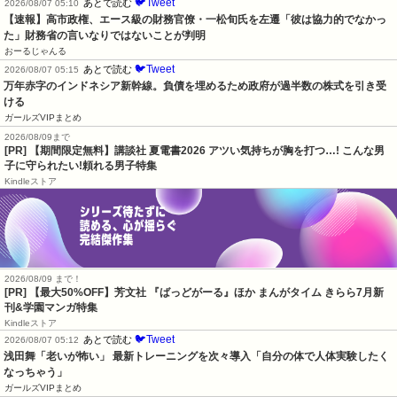
🐦Tweet
あとで読む
2026/08/07 05:10
【速報】高市政権、エース級の財務官僚・一松旬氏を左遷「彼は協力的でなかっ
た」財務省の言いなりではないことが判明
おーるじゃんる
🐦Tweet
あとで読む
2026/08/07 05:15
万年赤字のインドネシア新幹線。負債を埋めるため政府が過半数の株式を引き受
ける
ガールズVIPまとめ
2026/08/09まで
[PR] 【期間限定無料】講談社 夏電書2026 アツい気持ちが胸を打つ…! こんな男
子に守られたい!頼れる男子特集
Kindleストア
2026/08/09 まで！
[PR] 【最大50%OFF】芳文社 『ばっどがーる』ほか まんがタイム きらら7月新
刊&学園マンガ特集
Kindleストア
🐦Tweet
あとで読む
2026/08/07 05:12
浅田舞「老いが怖い」 最新トレーニングを次々導入「自分の体で人体実験したく
なっちゃう」
ガールズVIPまとめ