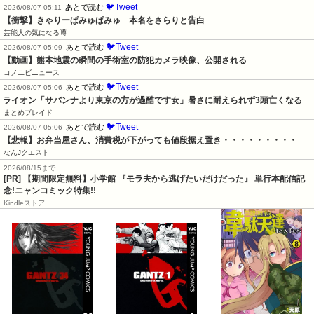
🐦Tweet
あとで読む
2026/08/07 05:11
【衝撃】きゃりーぱみゅぱみゅ　本名をさらりと告白
芸能人の気になる噂
🐦Tweet
あとで読む
2026/08/07 05:09
【動画】熊本地震の瞬間の手術室の防犯カメラ映像、公開される
コノユビニュース
🐦Tweet
あとで読む
2026/08/07 05:06
ライオン「サバンナより東京の方が過酷です女」暑さに耐えられず3頭亡くなる
まとめブレイド
🐦Tweet
あとで読む
2026/08/07 05:06
【悲報】お弁当屋さん、消費税が下がっても値段据え置き・・・・・・・・・
なんJクエスト
2026/08/15まで
[PR] 【期間限定無料】小学館 『モラ夫から逃げたいだけだった』 単行本配信記
念!ニャンコミック特集!!
Kindleストア