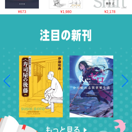
¥673
¥1,980
¥2,178