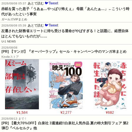
🐦Tweet
あとで読む
2026/08/08 05:37
赤紙を貰った息子「うあぁ…やっぱり怖えぇ」 母親「あんたぁ…」←こういう時
代があったという事実
ガールズVIPまとめ
🐦Tweet
あとで読む
2026/08/08 05:39
左遷された財務省エリートに待ち受ける運命がやばすぎる！と話題に、経歴自体
はとんでもないものだが……
U-1 NEWS
2026/08/08
[PR] 【マンガ】『オーバーラップ』セール・キャンペーン中のマンガ本まとめ
Kindleストア
¥1,584
¥2,277
¥682
2026/08/13 まで！
[PR] 【最大70%OFF】白泉社 3週連続!!白泉社人気作品 夏の特大割引フェア 第2
弾①『ベルセルク』他