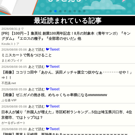
最近読まれている記事
2026/08/31まで
[PR]
【100円～】集英社 創業100周年記念！8月の対象本（青年マンガ）『キン
グダム』『エロスの種子』『全部君のせいだ』他
Kindleストア
🐦Tweet
あとで読む
2026/08/08 05:06
ミニスカートで気をつけること
まとめブレイド
🐦Tweet
あとで読む
2026/08/08 06:05
【画像】ココリコ田中「あかん、浜田メッチャ腹立つ奴やなぁ･････････せや！」
⇒！！
不思議.net
🐦Tweet
あとで読む
2026/08/08 05:09
【画像】ゼニガメの抱き枕、めちゃくちゃ卑猥になるwwwwwww
ぶる速-VIP
🐦Tweet
あとで読む
2026/08/08 05:08
日本人が減り「外国人が増えた」市区町村ランキング…5位は埼玉県川口市、4位
京都市、ではトップ3は？
がーるずレポート
🐦Tweet
あとで読む
2026/08/08 05:00
【朗報】菅直人元総理、再評価されるｗｗｗｗｗｗｗｗｗｗｗｗｗｗｗｗｗｗ