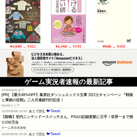
¥1,540
→ ¥462
¥1,760
→ ¥299
¥935
→ ¥468
ゲーム実況者速報の最新記事
2026/08/31まで
[PR]
【最大40%OFF】集英社ダッシュエックス文庫 川口士キャンペーン 『戦狼
と軍姫の征戦』二カ月連続刊行記念！
Kindleストア
🐦Tweet
あとで読む
2026/08/08 10:00
【朗報】初代ニンテンドースイッチさん、PS2の記録更新に王手！世界一まで残
り150万台
ゲーム実況者速報
🐦Tweet
あとで読む
2026/08/08 09:00