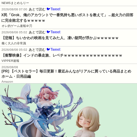
NEWSまとめもりー
🐦Tweet
あとで読む
2026/08/08 07:00
X民「Grok、俺のアカウントで一番気持ち悪いポストを教えて」→超火力の回答
に完全敗北するｗｗｗｗｗ
オレ的ゲーム速報＠刃
🐦Tweet
あとで読む
2026/08/08 05:02
【悲報】ちいかわの映画を見てみた人、凄い疑問が浮かぶｗｗｗｗｗｗ
働く大人の非常識
🐦Tweet
あとで読む
2026/08/08 05:02
【衝撃映像】インドの暴走族、レベチｗｗｗｗｗｗｗｗｗｗｗｗｗｗｗｗ
VIPPER速報
2026/08/08
[PR] 【ベストセラー】毎日更新！最近みんながリアルに買っている商品まとめ
ホーム・日用品編
Amazon