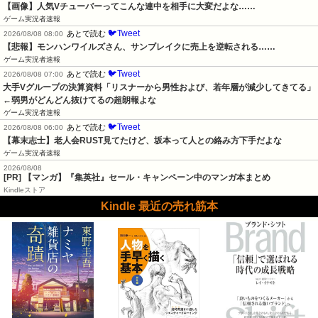
【画像】人気Vチューバーってこんな連中を相手に大変だよな……
ゲーム実況者速報
🐦Tweet
あとで読む
2026/08/08 08:00
【悲報】モンハンワイルズさん、サンブレイクに売上を逆転される……
ゲーム実況者速報
🐦Tweet
あとで読む
2026/08/08 07:00
大手Vグループの決算資料「リスナーから男性および、若年層が減少してきてる」
←弱男がどんどん抜けてるの超朗報よな
ゲーム実況者速報
🐦Tweet
あとで読む
2026/08/08 06:00
【幕末志士】老人会RUST見てたけど、坂本って人との絡み方下手だよな
ゲーム実況者速報
2026/08/08
[PR] 【マンガ】『集英社』セール・キャンペーン中のマンガ本まとめ
Kindleストア
Kindle 最近の売れ筋本