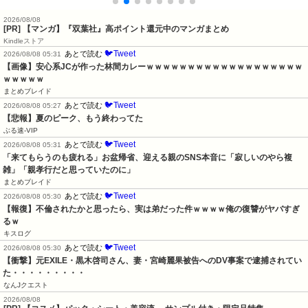
2026/08/08
[PR] 【マンガ】『双葉社』高ポイント還元中のマンガまとめ
Kindleストア
🐦Tweet
あとで読む
2026/08/08 05:31
【画像】安心系JCが作った林間カレーｗｗｗｗｗｗｗｗｗｗｗｗｗｗｗｗｗｗｗ
ｗｗｗｗｗ
まとめブレイド
🐦Tweet
あとで読む
2026/08/08 05:27
【悲報】夏のピーク、もう終わってた
ぶる速-VIP
🐦Tweet
あとで読む
2026/08/08 05:31
「来てもらうのも疲れる」お盆帰省、迎える親のSNS本音に「寂しいのやら複
雑」「親孝行だと思っていたのに」
まとめブレイド
🐦Tweet
あとで読む
2026/08/08 05:30
【報復】不倫されたかと思ったら、実は弟だった件ｗｗｗｗ俺の復讐がヤバすぎ
るｗ
キスログ
🐦Tweet
あとで読む
2026/08/08 05:30
【衝撃】元EXILE・黒木啓司さん、妻・宮崎麗果被告へのDV事案で逮捕されてい
た・・・・・・・・・
なんJクエスト
2026/08/08