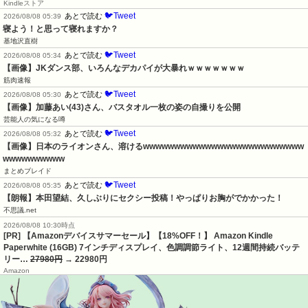
Kindleストア
🐦Tweet
あとで読む
2026/08/08 05:39
寝よう！と思って寝れますか？
基地沢直樹
🐦Tweet
あとで読む
2026/08/08 05:34
【画像】JKダンス部、いろんなデカパイが大暴れｗｗｗｗｗｗｗ
筋肉速報
🐦Tweet
あとで読む
2026/08/08 05:30
【画像】加藤あい(43)さん、バスタオル一枚の姿の自撮りを公開
芸能人の気になる噂
🐦Tweet
あとで読む
2026/08/08 05:32
【画像】日本のライオンさん、溶けるwwwwwwwwwwwwwwwwwwwwwwwwww
wwwwwwwwww
まとめブレイド
🐦Tweet
あとで読む
2026/08/08 05:35
【朗報】本田望結、久しぶりにセクシー投稿！やっぱりお胸がでかかった！
不思議.net
2026/08/08 10:30時点
[PR] 【Amazonデバイスサマーセール】【18%OFF！】 Amazon Kindle
Paperwhite (16GB) 7インチディスプレイ、色調調節ライト、12週間持続バッテ
リー…
27980円
→ 22980円
Amazon