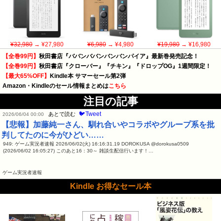
¥32,980
→ ¥27,980
¥6,980
→ ¥4,980
¥19,980
→ ¥16,980
【全巻99円】
秋田書店『ババンババンバンバンパイア』最新巻発売記念！
【全巻99円】
秋田書店『クローバー』『チキン』『ドロップOG』1週間限定！
【最大65%OFF】
Kindle本 サマーセール第2弾
Amazon・Kindleのセール情報まとめは
こちら
注目の記事
🐦Tweet
あとで読む
2026/06/04 00:00
【悲報】加藤純一さん、馴れ合いやコラボやグループ系を批
判してたのに今がひどい……
949: ゲーム実況者速報 2026/06/02(火) 16:16:31.19 DOROKUSA @dorokusa0509
(2026/06/02 16:05:27) このあと16：30～ 雑談生配信行います！…
ゲーム実況者速報
Kindle お得なセール本