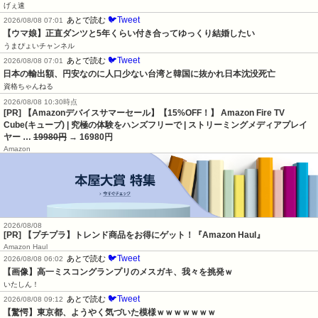
げぇ速
🐦Tweet
あとで読む
2026/08/08 07:01
【ウマ娘】正直ダンツと5年くらい付き合ってゆっくり結婚したい
うまぴょいチャンネル
🐦Tweet
あとで読む
2026/08/08 07:01
日本の輸出額、円安なのに人口少ない台湾と韓国に抜かれ日本沈没死亡
資格ちゃんねる
2026/08/08 10:30時点
[PR] 【Amazonデバイスサマーセール】【15%OFF！】 Amazon Fire TV
Cube(キューブ) | 究極の体験をハンズフリーで | ストリーミングメディアプレイ
ヤー …
19980円
→ 16980円
Amazon
2026/08/08
[PR] 【プチプラ】トレンド商品をお得にゲット！『Amazon Haul』
Amazon Haul
🐦Tweet
あとで読む
2026/08/08 06:02
【画像】高一ミスコングランプリのメスガキ、我々を挑発ｗ
いたしん！
🐦Tweet
あとで読む
2026/08/08 09:12
【驚愕】東京都、ようやく気づいた模様ｗｗｗｗｗｗｗ