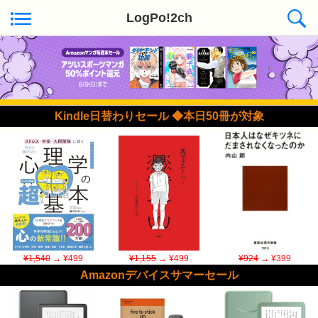
LogPo!2ch
Kindle日替わりセール ◆本日50冊が対象
¥1,540
→ ¥499
¥1,155
→ ¥499
¥924
→ ¥399
Amazonデバイスサマーセール