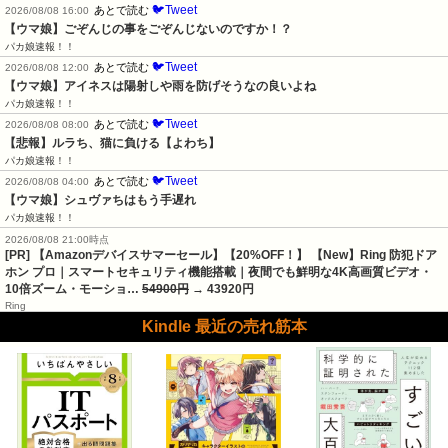
🐦Tweet
あとで読む
2026/08/08 16:00
【ウマ娘】ごぞんじの事をごぞんじないのですか！？
パカ娘速報！！
🐦Tweet
あとで読む
2026/08/08 12:00
【ウマ娘】アイネスは陽射しや雨を防げそうなの良いよね
パカ娘速報！！
🐦Tweet
あとで読む
2026/08/08 08:00
【悲報】ルラち、猫に負ける【よわち】
パカ娘速報！！
🐦Tweet
あとで読む
2026/08/08 04:00
【ウマ娘】シュヴァちはもう手遅れ
パカ娘速報！！
2026/08/08 21:00時点
[PR] 【Amazonデバイスサマーセール】【20%OFF！】 【New】Ring 防犯ドア
ホン プロ｜スマートセキュリティ機能搭載｜夜間でも鮮明な4K高画質ビデオ・
10倍ズーム・モーショ…
54900円
→ 43920円
Ring
Kindle 最近の売れ筋本