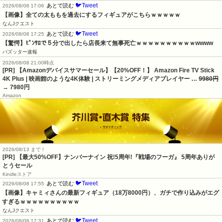
🐦Tweet
あとで読む
2026/08/08 17:06
【画像】全ての太ももを過去にするフィギュアがこちらｗｗｗｗｗ
なんJクエスト
🐦Tweet
あとで読む
2026/08/08 17:25
【驚愕】ﾋﾟﾝｻﾛで５分で出したら店長来て無事死亡ｗｗｗｗｗｗｗｗｗｗwwww
バズッター速報
2026/08/08 21:00時点
[PR] 【Amazonデバイスサマーセール】【20%OFF！】 Amazon Fire TV Stick
4K Plus | 映画館のような4K体験 | ストリーミングメディアプレイヤー …
9980円
→ 7980円
Amazon
2026/08/13 まで！
[PR] 【最大50%OFF】ナンバーナイン 祝!5周年!『戦場のフーガ』 5周年ありが
とうセール
Kindleストア
🐦Tweet
あとで読む
2026/08/08 17:55
【画像】キャミィさんの最新フィギュア（18万8000円）、ガチで作り込みがエグ
すぎるｗｗｗｗｗｗｗｗｗｗ
なんJクエスト
🐦Tweet
あとで読む
2026/08/08 17:31