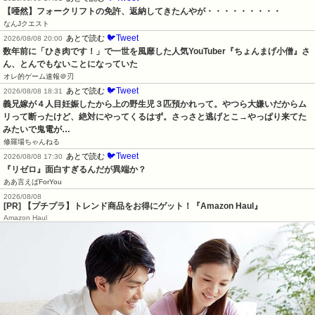
【唖然】フォークリフトの免許、返納してきたんやが・・・・・・・・・
なんJクエスト
🐦Tweet
あとで読む
2026/08/08 20:00
数年前に「ひき肉です！」で一世を風靡した人気YouTuber『ちょんまげ小僧』さ
ん、とんでもないことになっていた
オレ的ゲーム速報＠刃
🐦Tweet
あとで読む
2026/08/08 18:31
義兄嫁が４人目妊娠したから上の野生児３匹預かれって。やつら大嫌いだからム
リって断ったけど、絶対にやってくるはず。さっさと逃げとこ→やっぱり来てた
みたいで鬼電が…
修羅場ちゃんねる
🐦Tweet
あとで読む
2026/08/08 17:30
『リゼロ』面白すぎるんだが異端か？
ああ言えばForYou
2026/08/08
[PR] 【プチプラ】トレンド商品をお得にゲット！『Amazon Haul』
Amazon Haul