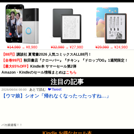
¥14,980
→ ¥8,980
¥32,980
→ ¥27,980
¥29,980
→ ¥24,980
【88円】
講談社 夏電書2026 人気コミックスALL88円！
【全巻99円】
秋田書店『クローバー』『チキン』『ドロップOG』1週間限定！
【最大65%OFF】
Kindle本 サマーセール第2弾
Amazon・Kindleのセール情報まとめは
こちら
注目の記事
🐦Tweet
あとで読む
2026/06/04 00:00
【ウマ娘】シオン「帰れなくなったったっすね…」
パカ娘速報！！
Kindle お得なセール本