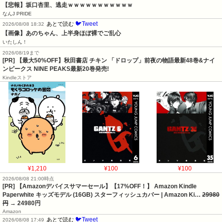
【悲報】坂口杏里、逃走ｗｗｗｗｗｗｗｗｗｗｗ
なんJ PRIDE
🐦Tweet
あとで読む
2026/08/08 18:32
【画像】あのちゃん、上半身ほぼ裸でご乱心
いたしん！
2026/08/19まで
[PR] 【最大50%OFF】秋田書店 チキン 「ドロップ」前夜の物語最新48巻&ナイ
ンピークス NINE PEAKS最新20巻発売!
Kindleストア
¥1,210
¥100
¥100
2026/08/08 21:00時点
[PR] 【Amazonデバイスサマーセール】【17%OFF！】 Amazon Kindle
Paperwhite キッズモデル (16GB) スターフィッシュカバー | Amazon Ki…
29980
円
→ 24980円
Amazon
🐦Tweet
あとで読む
2026/08/08 17:49