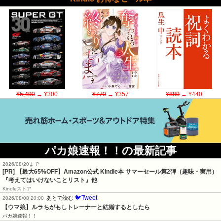
¥5,400
→ ¥300
¥770
→ ¥357
¥880
→ ¥440
パカ娘速報！！の最新記事
2026/08/20まで
[PR]
【最大65%OFF】Amazon公式 Kindle本 サマーセール第2弾（趣味・実用）
『考えてはいけないことリスト』他
Kindleストア
🐦Tweet
あとで読む
2026/08/08 20:00
【ウマ娘】ルラちがもしトレーナーと結婚するとしたら
パカ娘速報！！