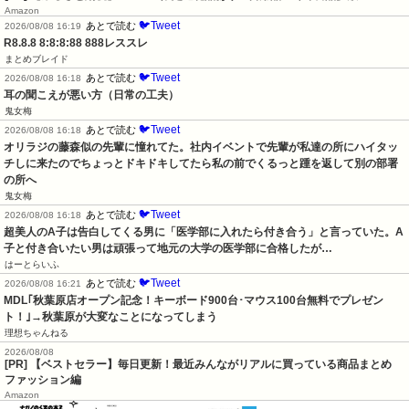
Amazon
🐦Tweet
あとで読む
2026/08/08 16:19
R8.8.8 8:8:8:88 888レススレ
まとめブレイド
🐦Tweet
あとで読む
2026/08/08 16:18
耳の聞こえが悪い方（日常の工夫）
鬼女梅
🐦Tweet
あとで読む
2026/08/08 16:18
オリラジの藤森似の先輩に憧れてた。社内イベントで先輩が私達の所にハイタッ
チしに来たのでちょっとドキドキしてたら私の前でくるっと踵を返して別の部署
の所へ
鬼女梅
🐦Tweet
あとで読む
2026/08/08 16:18
超美人のA子は告白してくる男に「医学部に入れたら付き合う」と言っていた。A
子と付き合いたい男は頑張って地元の大学の医学部に合格したが…
はーとらいふ
🐦Tweet
あとで読む
2026/08/08 16:21
MDL｢秋葉原店オープン記念！キーボード900台･マウス100台無料でプレゼン
ト！｣→秋葉原が大変なことになってしまう
理想ちゃんねる
2026/08/08
[PR] 【ベストセラー】毎日更新！最近みんながリアルに買っている商品まとめ
ファッション編
Amazon