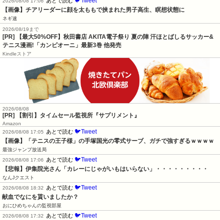
🐦Tweet
あとで読む
2026/08/08 17:06
【画像】チアリーダーに顔を太ももで挟まれた男子高生、瞑想状態に
ネギ速
2026/08/19まで
[PR] 【最大50%OFF】秋田書店 AKITA電子祭り 夏の陣 汗ほとばしるサッカー&
テニス漫画!「カンピオーニ」最新3巻 他発売
Kindleストア
2026/08/08
[PR] 【割引】タイムセール監視所『サプリメント』
Amazon
🐦Tweet
あとで読む
2026/08/08 17:05
【画像】「テニスの王子様」の手塚国光の零式サーブ、ガチで強すぎるｗｗｗｗ
最強ジャンプ放送局
🐦Tweet
あとで読む
2026/08/08 17:06
【悲報】伊集院光さん「カレーにじゃがいもはいらない」・・・・・・・・・
なんJクエスト
🐦Tweet
あとで読む
2026/08/08 18:32
献血でなにを貰いましたか？
おにひめちゃんの監視部屋
🐦Tweet
あとで読む
2026/08/08 17:32