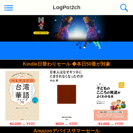
LogPo!2ch
Kindle日替わりセール ◆本日50冊が対象
¥2,090
→ ¥499
¥924
→ ¥399
¥1,650
→ ¥499
Amazonデバイスサマーセール