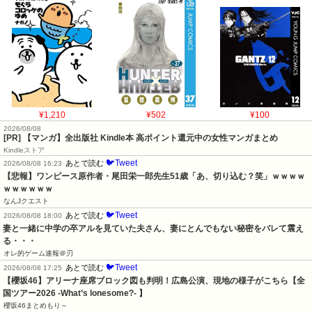
¥1,210
¥502
¥100
2026/08/08
[PR] 【マンガ】全出版社 Kindle本 高ポイント還元中の女性マンガまとめ
Kindleストア
🐦Tweet
あとで読む
2026/08/08 16:23
【悲報】ワンピース原作者・尾田栄一郎先生51歳「あ、切り込む？笑」ｗｗｗｗ
ｗｗｗｗｗｗ
なんJクエスト
🐦Tweet
あとで読む
2026/08/08 18:00
妻と一緒に中学の卒アルを見ていた夫さん、妻にとんでもない秘密をバレて震え
る・・・
オレ的ゲーム速報＠刃
🐦Tweet
あとで読む
2026/08/08 17:25
【櫻坂46】アリーナ座席ブロック図も判明！広島公演、現地の様子がこちら【全
国ツアー2026 -What’s lonesome?- 】
櫻坂46まとめもり～