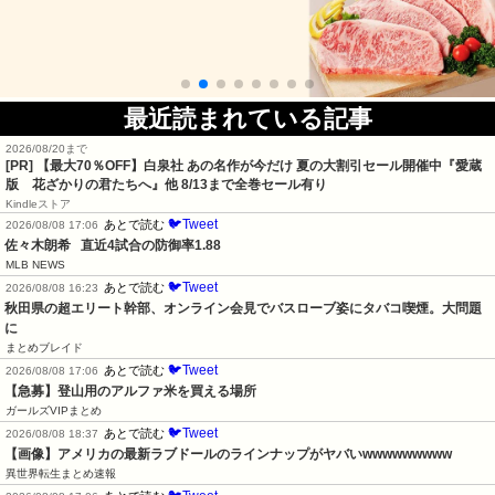
最近読まれている記事
2026/08/20まで
[PR]
【最大70％OFF】白泉社 あの名作が今だけ 夏の大割引セール開催中『愛蔵
版 花ざかりの君たちへ』他 8/13まで全巻セール有り
Kindleストア
🐦Tweet
あとで読む
2026/08/08 17:06
佐々木朗希   直近4試合の防御率1.88
MLB NEWS
🐦Tweet
あとで読む
2026/08/08 16:23
秋田県の超エリート幹部、オンライン会見でバスローブ姿にタバコ喫煙。大問題
に
まとめブレイド
🐦Tweet
あとで読む
2026/08/08 17:06
【急募】登山用のアルファ米を買える場所
ガールズVIPまとめ
🐦Tweet
あとで読む
2026/08/08 18:37
【画像】アメリカの最新ラブドールのラインナップがヤバいwwwwwwwww
異世界転生まとめ速報