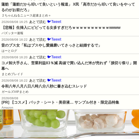
蓮舫「蓮舫だから叩いて良いという報道」 X民「高市だから叩いて良いをやって
るのがお前だろ」
２ちゃんねるニュース超速まとめ＋
🐦Tweet
あとで読む
2026/08/08 16:25
【悲報】生挿入にビビってる女多すぎだろｗｗｗｗｗｗｗｗｗｗwwww
バズッター速報
🐦Tweet
あとで読む
2026/08/08 16:22
昔のブス女「私はブスやし愛嬌磨いてさっさと結婚するで」
はーとログ
🐦Tweet
あとで読む
2026/08/08 16:20
コメ卸大手さん、営業利益83％減 高値で買い込んだ米が売れず「損切り祭り」開
幕へ
まとめブレイド
🐦Tweet
あとで読む
2026/08/08 16:22
令和八年八月八日八時八分八秒に書き込むスレッド
ガールズVIPまとめ
2026/08/08
[PR] 【コスメ】パック・シート・美容液… サンプル付き・限定品特集
Amazon