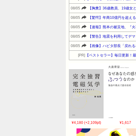
08/05
【胸糞】36歳教員、19歳女
08/05
【驚愕】年商10億円を超える『
08/05
【速報】熊本の被災地、『火
08/05
【警告】地震を利用してデマ
08/05
【画像】ハビタ部長「戻れる
[PR]
【ベストセラー】毎日更新！最
¥4,180 (+2,109pt)
¥1,617