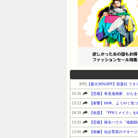
[PR]
【最大30%OFF】双葉社 フ
16:35
【悲報】有名漫画家、がんを
15:12
【衝撃】NHK、ようやく気
16:35
【命題】『FF6リメイク』
13:20
【悲報】積水ハウス「地面師
13:00
【画像】仙台育英のマネージャー