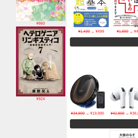
¥860
¥1,430
→ ¥499
¥1,650
→ ¥4
¥924
¥34,800
→ ¥19,990
¥42,800
→ ¥36,