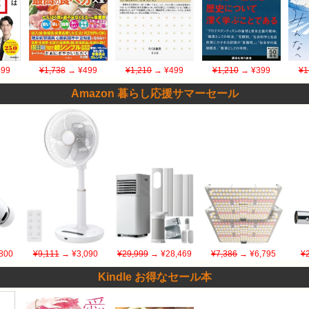
99
¥1,738
→ ¥499
¥1,210
→ ¥499
¥1,210
→ ¥399
¥1
Amazon 暮らし応援サマーセール
800
¥9,111
→ ¥3,090
¥29,999
→ ¥28,469
¥7,386
→ ¥6,795
¥
Kindle お得なセール本