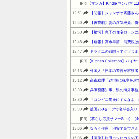
[PR]
【マンガ】Kindle マンガ本 1
12:51
12:50
【復讐劇】妻の浮気発覚。俺
12:50
【驚愕】息子の住宅ローンに
12:48
【速報】高市早苗「消費税は
12:47
ドラクエの戦闘ってクソつま
[PR]
15:13
外国人「日本の警官が容疑者
15:12
高市総理「2年後に税率を戻
13:30
兵庫斎藤知事、県の海外事務
13:30
「コンビニ馬鹿にすんなよ」
13:30
益田250セーブで名球会入り
[PR]
13:06
なろう作家「円安で高市さん
15:06
【画像】餅田コシヒカリの下