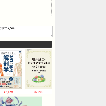
¥2,479
¥2,200