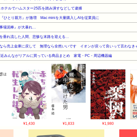
とホテルでハムスター25匹を踏み潰すなどして逮捕
ひとり親方』が激増 Mac miniを大量購入しAIを従業員に
事場泥棒』が大暴れ…
を垂れ流した人間、悲惨な末路を迎える…
なら売上金庫に戻して 無理なら全然いいです イオンが戻って良いって言わなき
近みんながリアルに買っている商品まとめ 家電・PC・周辺機器編
¥1,430
¥1,833
¥1,980