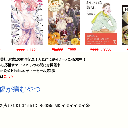
5
¥528
→ ¥264
¥1,399
→ ¥660
¥660
→ ¥330
集英社 創業100周年記念！人気作に割引クーポン配布中！
暮らし応援サマーSale いつの間にか開催中！
zon公式 Kindle本 サマーセール第1弾
めは
こちら
傷が痛むやつ
(火) 21:01:37.55 ID:tRo6G5nM0 イタイイタイ😭…