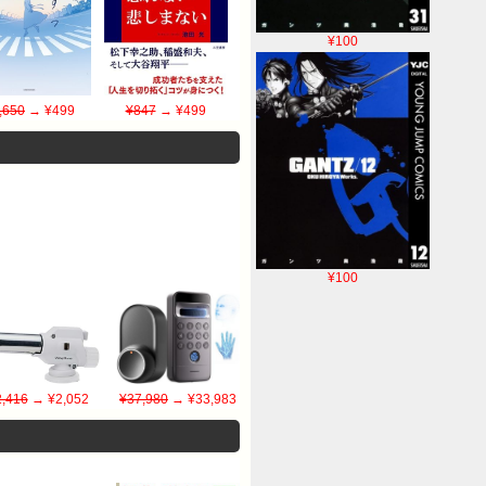
¥100
,650
→ ¥499
¥847
→ ¥499
¥100
2,416
→ ¥2,052
¥37,980
→ ¥33,983