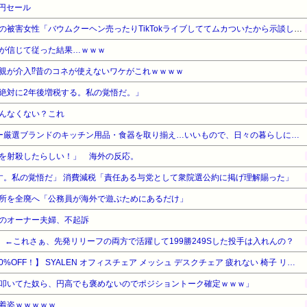
1円セール
【悲報】ジャンポケ斉藤さんの被害女性「バウムクーヘン売ったりTikTokライブしててムカついたから示談しなかった」・・・・・・・・・
が信じて従った結果…ｗｗｗ
親が介入⁉昔のコネが使えないワケがこれｗｗｗｗ
絶対に2年後増税する。私の覚悟だ。」
んなくない？これ
【Kitchen Collection】バイヤー厳選ブランドのキッチン用品・食器を取り揃え…いいもので、日々の暮らしに楽しみを！
を射殺したらしい！」 海外の反応。
す。私の覚悟だ」 消費減税「責任ある与党として衆院選公約に掲げ理解賜った」
所を全廃へ「公務員が海外で遊ぶためにあるだけ」
のオーナー夫婦、不起訴
 ←これさぁ、先発リリーフの両方で活躍して199勝249Sした投手は入れんの？
【暮らし応援サマーSale】【40%OFF！】 SYALEN オフィスチェア メッシュ デスクチェア 疲れない 椅子 リクライニング ハイバック チェア ランバーサポート キャスター 人間工学 SLCH-15MBK高耐久強化メッシュ(ブラック 無地)
叩いてた奴ら、円高でも褒めないのでポジショントーク確定ｗｗｗ」
着姿ｗｗｗｗｗ