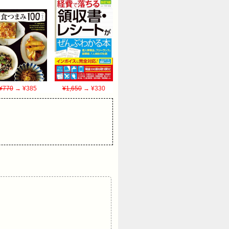
¥770
→ ¥385
¥1,650
→ ¥330