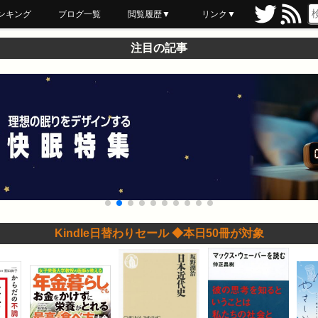
ンキング
ブログ一覧
閲覧履歴▼
リンク▼
ブックマーク
最近読んだ
あとで読む
ネットスーパー
飲食店舗用品
セール情報
注目の記事
Kindle日替わりセール ◆本日50冊が対象