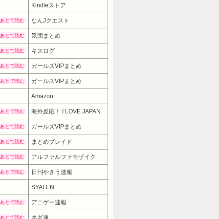
Kindleストア
なんJクエスト
あとで読む
気団まとめ
あとで読む
キスログ
あとで読む
ガールズVIPまとめ
あとで読む
ガールズVIPまとめ
あとで読む
Amazon
海外反応！ I LOVE JAPAN
あとで読む
ガールズVIPまとめ
あとで読む
まとめブレイド
あとで読む
アルファルファモザイク
あとで読む
日刊やきう速報
あとで読む
SYALEN
アニゲー速報
あとで読む
ネギ速
あとで読む