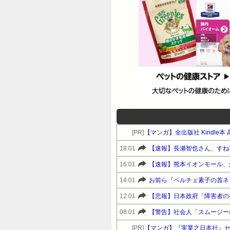
[PR]
【マンガ】全出版社 Kindle
18:01
【速報】長瀬智也さん、すね
16:01
【速報】熊本イオンモール、
14:01
お前ら『ペルチェ素子の首ネ
12:01
【悲報】日本政府「障害者の
08:01
【警告】社会人「スムージー
[PR]
【マンガ】『実業之日本社』