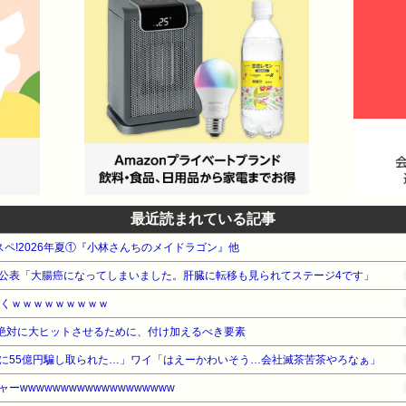
最近読まれている記事
タスペ!2026年夏①『小林さんちのメイドラゴン』他
公表「大腸癌になってしまいました。肝臓に転移も見られてステージ4です」
づくｗｗｗｗｗｗｗｗｗ
を絶対に大ヒットさせるために、付け加えるべき要素
に55億円騙し取られた…」ワイ「はえーかわいそう…会社滅茶苦茶やろなぁ」
wwwwwwwwwwwwwwwwwww