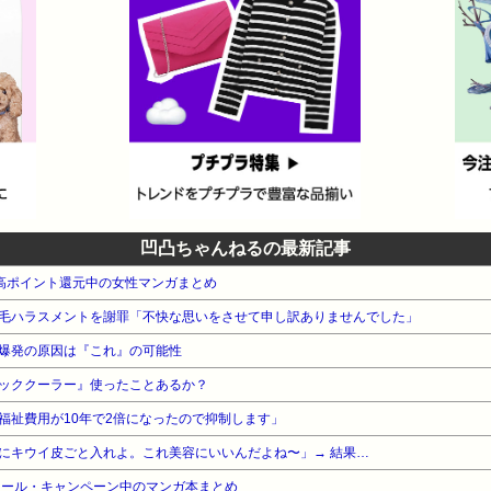
凹凸ちゃんねるの最新記事
本 高ポイント還元中の女性マンガまとめ
毛ハラスメントを謝罪「不快な思いをさせて申し訳ありませんでした」
爆発の原因は『これ』の可能性
ッククーラー』使ったことあるか？
福祉費用が10年で2倍になったので抑制します」
にキウイ皮ごと入れよ。これ美容にいいんだよね〜」→ 結果…
セール・キャンペーン中のマンガ本まとめ