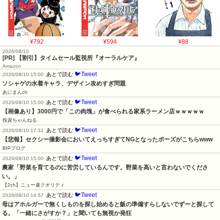
¥792
¥594
¥88
2026/08/10
[PR] 【割引】タイムセール監視所『オーラルケア』
Amazon
🐦Tweet
あとで読む
2026/08/10 15:00
ソシャゲの水着キャラ、デザイン攻めすぎ問題
あにまんch
🐦Tweet
あとで読む
2026/08/10 15:00
【画像あり】3000円で「この肉塊」が食べられる家系ラーメン店ｗｗｗｗｗ
投資ちゃんねる
🐦Tweet
あとで読む
2026/08/10 17:31
【悲報】セクシー撮影会においてえっちすぎてNGとなったポーズがこちらwww
BIPブログ
🐦Tweet
あとで読む
2026/08/10 15:00
農家「野菜を育てるのに苦労しているんです。野菜を高いと言わないでくださ
い。」
【2ch】ニュー速クオリティ
🐦Tweet
あとで読む
2026/08/10 14:57
母はアホルガーで無くしものを探し始めると飯の準備すらしないでずーと探して
る。「一緒にさがすか？」と聞いても無視か発狂