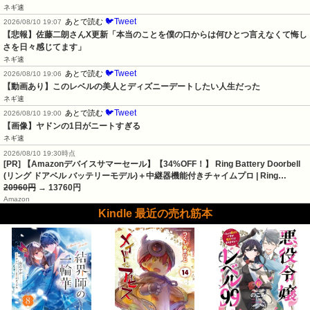
ネギ速
🐦Tweet
あとで読む
2026/08/10 19:07
【悲報】佐藤二朗さんX更新「本当のことを僕の口からは何ひとつ言えなくて悔し
さを日々感じてます」
ネギ速
🐦Tweet
あとで読む
2026/08/10 19:06
【動画あり】このレベルの美人とディズニーデートしたい人生だった
ネギ速
🐦Tweet
あとで読む
2026/08/10 19:00
【画像】ヤドンの1日がニートすぎる
ネギ速
2026/08/10 19:30時点
[PR] 【Amazonデバイスサマーセール】【34%OFF！】 Ring Battery Doorbell
(リング ドアベル バッテリーモデル)＋中継器機能付きチャイムプロ | Ring…
20960円
→ 13760円
Amazon
Kindle 最近の売れ筋本