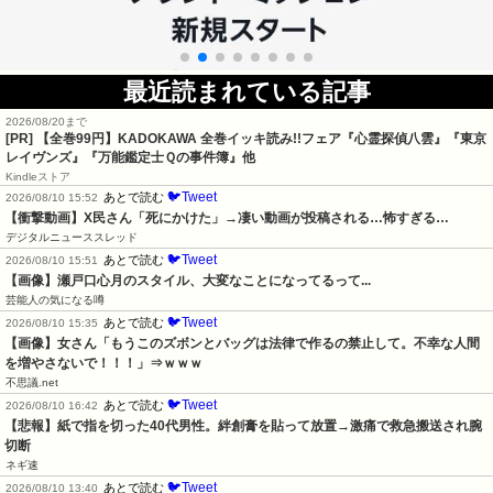
最近読まれている記事
2026/08/20まで
[PR]
【全巻99円】KADOKAWA 全巻イッキ読み!!フェア『心霊探偵八雲』『東京
レイヴンズ』『万能鑑定士Ｑの事件簿』他
Kindleストア
🐦Tweet
あとで読む
2026/08/10 15:52
【衝撃動画】X民さん「死にかけた」→凄い動画が投稿される…怖すぎる…
デジタルニューススレッド
🐦Tweet
あとで読む
2026/08/10 15:51
【画像】瀬戸口心月のスタイル、大変なことになってるって...
芸能人の気になる噂
🐦Tweet
あとで読む
2026/08/10 15:35
【画像】女さん「もうこのズボンとバッグは法律で作るの禁止して。不幸な人間
を増やさないで！！！」⇒ｗｗｗ
不思議.net
🐦Tweet
あとで読む
2026/08/10 16:42
【悲報】紙で指を切った40代男性。絆創膏を貼って放置→激痛で救急搬送され腕
切断
ネギ速
🐦Tweet
あとで読む
2026/08/10 13:40