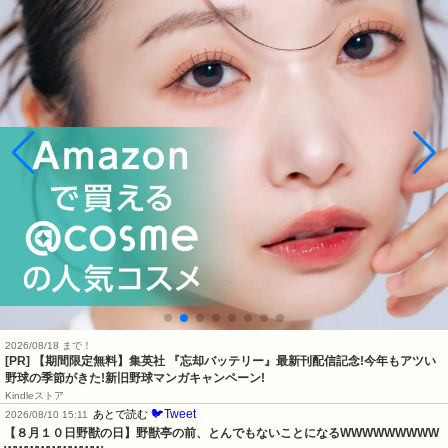
2026/08/18 まで！
[PR] 【期間限定無料】集英社 『忘却バッテリー』最新刊配信記念!今年もアツい
野球の季節がきた!新旧野球マンガキャンペーン!
Kindleストア
🐦Tweet
あとで読む
2026/08/10 15:11
【８月１０日野獣の日】野獣亭の前、とんでもないことになるWWWWWWWWW