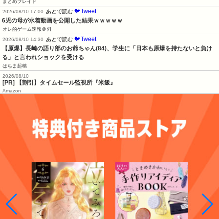
まとめブレイド
🐦Tweet
あとで読む
2026/08/10 17:00
6児の母が水着動画を公開した結果ｗｗｗｗｗ
オレ的ゲーム速報＠刃
🐦Tweet
あとで読む
2026/08/10 14:30
【原爆】長崎の語り部のお爺ちゃん(84)、学生に「日本も原爆を持たないと負け
る」と言われショックを受ける
はちま起稿
2026/08/10
[PR] 【割引】タイムセール監視所『米飯』
Amazon