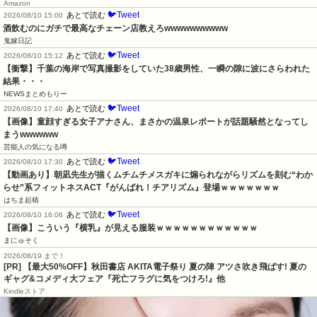
Amazon
🐦Tweet
あとで読む
2026/08/10 15:00
酒飲むのにガチで最高なチェーン店教えろwwwwwwwwww
鬼嫁日記
🐦Tweet
あとで読む
2026/08/10 15:12
【衝撃】千葉の海岸で写真撮影をしていた38歳男性、一瞬の隙に波にさらわれた
結果・・・
NEWSまとめもりー
🐦Tweet
あとで読む
2026/08/10 17:40
【画像】童顔すぎる女子アナさん、まさかの温泉レポートが話題騒然となってし
まうwwwwww
芸能人の気になる噂
🐦Tweet
あとで読む
2026/08/10 17:30
【動画あり】朝凪先生が描くムチムチメスガキに煽られながらリズムを刻む“わか
らせ”系フィットネスACT『がんばれ！チアリズム』登場ｗｗｗｗｗｗｗ
はちま起稿
🐦Tweet
あとで読む
2026/08/10 16:06
【画像】こういう『横乳』が見える服装ｗｗｗｗｗｗｗｗｗｗｗｗ
まにゅそく
2026/08/19 まで！
[PR] 【最大50%OFF】秋田書店 AKITA電子祭り 夏の陣 アツさ吹き飛ばす! 夏の
ギャグ&コメディ大フェア『死亡フラグに気をつけろ!』他
Kindleストア