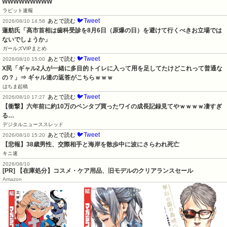
WWWWWWWWW
ラビット速報
🐦Tweet
あとで読む
2026/08/10 14:58
蓮舫氏「高市首相は歯科受診を8月6日（原爆の日）を避けて行くべきお立場では
ないでしょうか」
ガールズVIPまとめ
🐦Tweet
あとで読む
2026/08/10 15:00
X民「ギャル2人が一緒に多目的トイレに入って用を足してたけどこれって普通な
の？」⇒ ギャル達の返答がこちらｗｗｗ
はちま起稿
🐦Tweet
あとで読む
2026/08/10 17:27
【衝撃】六年前に約10万のペンタブ買ったワイの成長記録見てやｗｗｗｗ凄すぎ
る…
デジタルニューススレッド
🐦Tweet
あとで読む
2026/08/10 15:20
【悲報】38歳男性、交際相手と海岸を散歩中に波にさらわれ死亡
キニ速
2026/08/10
[PR] 【在庫処分】コスメ・ケア用品、旧モデルのクリアランスセール
Amazon