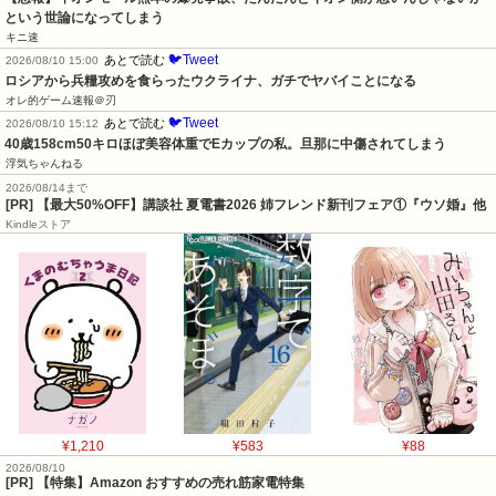
という世論になってしまう
キニ速
🐦Tweet
あとで読む
2026/08/10 15:00
ロシアから兵糧攻めを食らったウクライナ、ガチでヤバイことになる
オレ的ゲーム速報＠刃
🐦Tweet
あとで読む
2026/08/10 15:12
40歳158cm50キロほぼ美容体重でEカップの私。旦那に中傷されてしまう
浮気ちゃんねる
2026/08/14まで
[PR] 【最大50%OFF】講談社 夏電書2026 姉フレンド新刊フェア①『ウソ婚』他
Kindleストア
¥1,210
¥583
¥88
2026/08/10
[PR] 【特集】Amazon おすすめの売れ筋家電特集