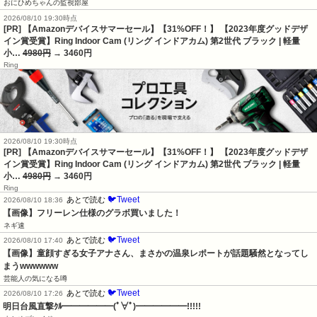
おにひめちゃんの監視部屋
2026/08/10 19:30時点
[PR] 【Amazonデバイスサマーセール】【31%OFF！】 【2023年度グッドデザ
イン賞受賞】Ring Indoor Cam (リング インドアカム) 第2世代 ブラック | 軽量
小…
4980円
→ 3460円
Ring
2026/08/10 19:30時点
[PR] 【Amazonデバイスサマーセール】【31%OFF！】 【2023年度グッドデザ
イン賞受賞】Ring Indoor Cam (リング インドアカム) 第2世代 ブラック | 軽量
小…
4980円
→ 3460円
Ring
🐦Tweet
あとで読む
2026/08/10 18:36
【画像】フリーレン仕様のグラボ買いました！
ネギ速
🐦Tweet
あとで読む
2026/08/10 17:40
【画像】童顔すぎる女子アナさん、まさかの温泉レポートが話題騒然となってし
まうwwwwww
芸能人の気になる噂
🐦Tweet
あとで読む
2026/08/10 17:26
明日台風直撃ｸﾙ━━━━━━(ﾟ∀ﾟ)━━━━━━!!!!!