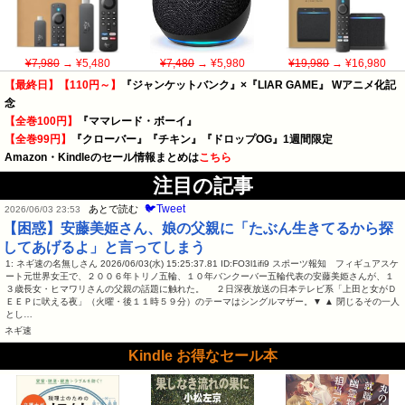
¥7,980
→ ¥5,480
¥7,480
→ ¥5,980
¥19,980
→ ¥16,980
【最終日】【110円～】
『ジャンケットバンク』×『LIAR GAME』 Wアニメ化記
念
【全巻100円】
『ママレード・ボーイ』
【全巻99円】
『クローバー』『チキン』『ドロップOG』1週間限定
Amazon・Kindleのセール情報まとめは
こちら
注目の記事
🐦Tweet
あとで読む
2026/06/03 23:53
【困惑】安藤美姫さん、娘の父親に「たぶん生きてるから探
してあげるよ」と言ってしまう
1: ネギ速の名無しさん 2026/06/03(水) 15:25:37.81 ID:FO3l1ifi9 スポーツ報知 フィギュアスケ
ート元世界女王で、２００６年トリノ五輪、１０年バンクーバー五輪代表の安藤美姫さんが、１
３歳長女・ヒマワリさんの父親の話題に触れた。 ２日深夜放送の日本テレビ系「上田と女がＤ
ＥＥＰに吠える夜」（火曜・後１１時５９分）のテーマはシングルマザー。▼ ▲ 閉じるその一人
とし…
ネギ速
Kindle お得なセール本