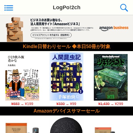
LogPo!2ch
Kindle日替わりセール ◆本日50冊が対象
¥683
→ ¥199
¥330
→ ¥99
¥1,430
→ ¥299
Amazonデバイスサマーセール