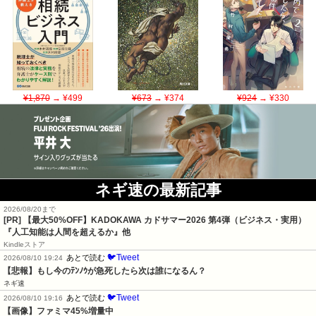
¥1,870
→ ¥499
¥673
→ ¥374
¥924
→ ¥330
ネギ速の最新記事
2026/08/20まで
[PR]
【最大50%OFF】KADOKAWA カドサマー2026 第4弾（ビジネス・実用）
『人工知能は人間を超えるか』他
Kindleストア
🐦Tweet
あとで読む
2026/08/10 19:24
【悲報】もし今のﾃﾝﾉｳが急死したら次は誰になるん？
ネギ速
🐦Tweet
あとで読む
2026/08/10 19:16
【画像】ファミマ45%増量中