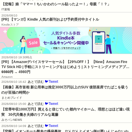
【悲報】娘「ママー！ちいかわのシール貼ったよー！」母親「！？」
IT速報
2026/08/10
[PR] 【マンガ】Kindle 人気の新刊および予約受付中タイトル
Kindleストア
2026/08/10 19:30時点
[PR] 【Amazonデバイスサマーセール】【29%OFF！】 【New】Amazon Fire
TV Stick HD | 手軽にストリーミングをはじめよう | ストリーミングメディアプ…
6980円
→ 4980円
Amazon
🐦Tweet
あとで読む
2026/08/10 16:42
【画像】高市首相 新公用車は推定3000万円以上のSUV 後部座席でたばこを吸う
のが至福の時間か
まとめブレイド
🐦Tweet
あとで読む
2026/08/10 15:00
【世帯年収1000万円】買えると信じていた都内マイホーム、理想とはほど遠い現
実　30代共働き夫婦のリアルな葛藤
みそパンNEWS
🐦Tweet
あとで読む
2026/08/10 14:09
【悲報】イオンモール熊本の爆発事故、だんだんとイオン側が悪いんじゃないか