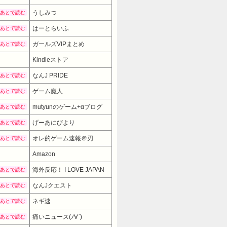
うしみつ
あとで読む
はーとらいふ
あとで読む
ガールズVIPまとめ
あとで読む
Kindleストア
なんJ PRIDE
あとで読む
ゲーム魔人
あとで読む
mutyunのゲーム+αブログ
あとで読む
げーあにびより
あとで読む
オレ的ゲーム速報＠刃
あとで読む
Amazon
海外反応！ I LOVE JAPAN
あとで読む
なんJクエスト
あとで読む
ネギ速
あとで読む
痛いニュース(ﾉ∀`)
あとで読む