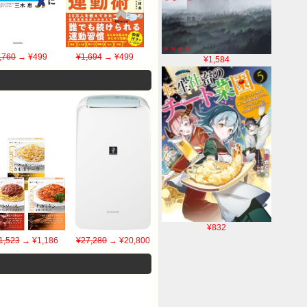
,760
→ ¥499
¥1,694
→ ¥499
¥1,584
¥832
1,523
→ ¥1,186
¥27,280
→ ¥20,800