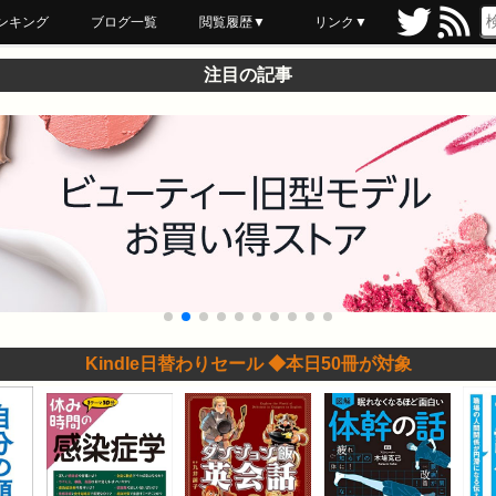
ンキング
ブログ一覧
閲覧履歴▼
リンク▼
ブックマーク
最近読んだ
あとで読む
ネットスーパー
飲食店舗用品
セール情報
注目の記事
Kindle日替わりセール ◆本日50冊が対象