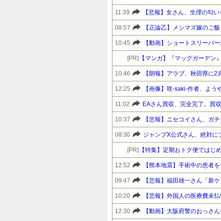
11:39
【悲報】女さん、生理の匂い
08:57
【正論乙】メシマズ嫁のご飯
10:45
【動画】ショートスリーパー
[PR]
【マンガ】『マッグガーデン
10:46
【朗報】アラブ、秋田県に2
12:25
【画像】咲-saki-作者、
11:02
EAさん買収、完全完了。買収
10:37
【悲報】ニセコイさん、ガチ
08:30
ジャンプX公式さん、絶対に
[PR]
【特集】定期おトク便ではじめ
12:52
【熊本地震】手術中の患者を
09:47
10:20
【悲報】外国人の医療費未払
12:30
【動画】大阪府警のおっさん