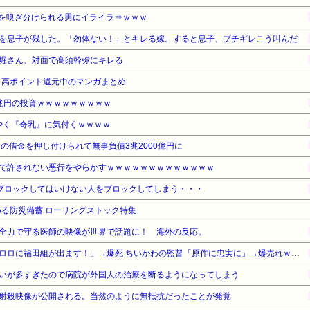
を嗅ぎ分けられる男にイライラ⇒ｗｗｗ
を息子が残した。「勿体ない！」とキレる嫁。すると息子、ブチギレこう叫んだ
堀さん、対面で高須幹弥にキレる
』高ポイント還元中のマンガまとめ
兆円の投資ｗｗｗｗｗｗｗｗｗ
ようやく『奇乳』に気付くｗｗｗｗ
の借金を押し付けられて無事負債3兆2000億円に
で許されない悪行をやらかすｗｗｗｗｗｗｗｗｗｗｗｗｗ
ブロックしてはいけない人をブロックしてしまう・・・
る防災備蓄 ローリングストック特集
全力で守る医師の映像が世界で話題に！ 海外の反応。
【悲報】福田雄一さん「新ケロロに福田組が出ます！」→爆死 ちいかわの監督「原作に忠実に」→爆売れｗｗｗｗｗｗｗｗｗｗ
いが多すぎたので病院が外国人の治療を断るようになってしまう
射殺映像が公開される。当然のように無抵抗だったことが発覚