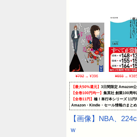
¥792
→ ¥396
¥693
→ ¥38
【最大50%還元】
3日間限定 Amaz
【全巻100円均一】
集英社 創業100周
【全巻11円】
極！単行本シリーズ 11
Amazon・Kindle・セール情報のまと
【画像】NBA、2
ｗ