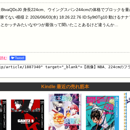
6:08.73 ID:BtvaQDcJ0 身長224cm、ウイングスパン244cmの体格でブ
: 2026/06/03(水) 18:26:22.76 ID:5y9t0Tg10 動けるナナフシ 
Ow4N0 なんとかッチみたいなやつが最強って聞いたことあるけど違うんか…
読む
🐦Tweet
Kindle 最近の売れ筋本