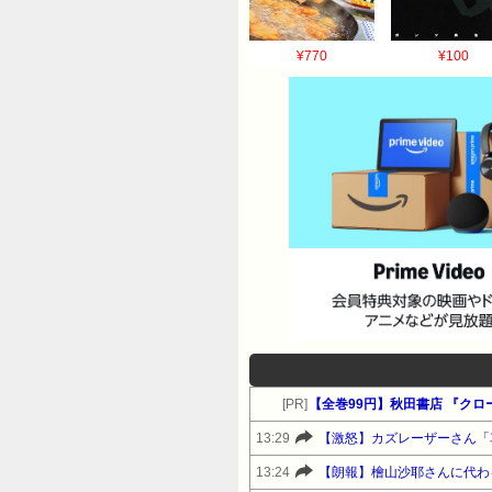
¥770
¥100
[PR]
【全巻99円】秋田書店 『ク
13:29
【激怒】カズレーザーさん「
13:24
【朗報】檜山沙耶さんに代わ