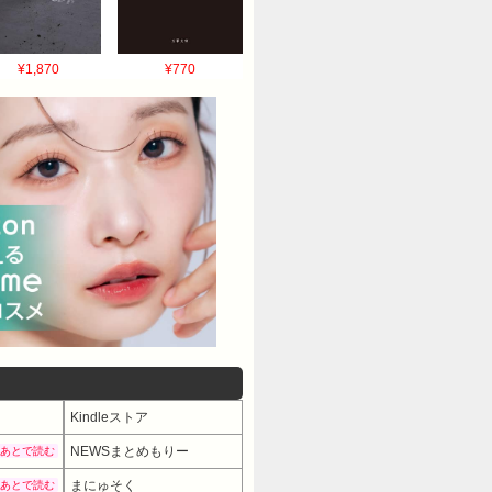
¥1,870
¥770
Kindleストア
NEWSまとめもりー
あとで読む
まにゅそく
あとで読む