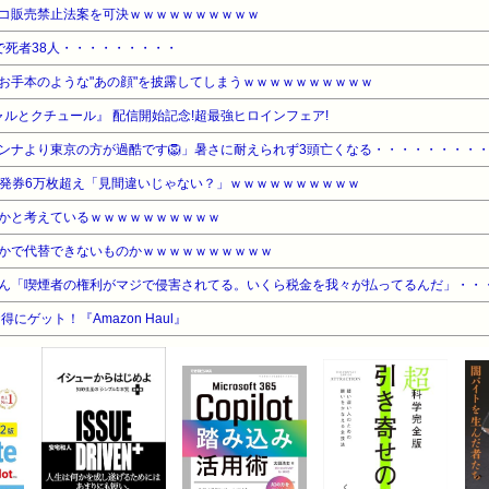
コ販売禁止法案を可決ｗｗｗｗｗｗｗｗｗｗ
で死者38人・・・・・・・・・
お手本のような"あの顔"を披露してしまうｗｗｗｗｗｗｗｗｗｗ
ャルとクチュール』 配信開始記念!超最強ヒロインフェア!
ンナより東京の方が過酷です🦁」暑さに耐えられず3頭亡くなる・・・・・・・・
ト発券6万枚超え「見間違いじゃない？」ｗｗｗｗｗｗｗｗｗｗ
かと考えているｗｗｗｗｗｗｗｗｗｗ
かで代替できないものかｗｗｗｗｗｗｗｗｗｗ
ん「喫煙者の権利がマジで侵害されてる。いくら税金を我々が払ってるんだ」・・
ゲット！『Amazon Haul』