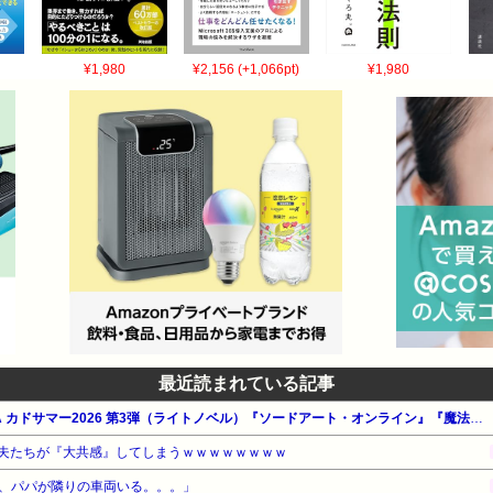
¥1,980
¥2,156 (+1,066pt)
¥1,980
最近読まれている記事
【最大50%OFF】KADOKAWA カドサマー2026 第3弾（ライトノベル）『ソードアート・オンライン』『魔法科高校の劣等生』『キノの旅』他
夫たちが『大共感』してしまうｗｗｗｗｗｗｗｗ
、パパが隣りの車両いる。。。」