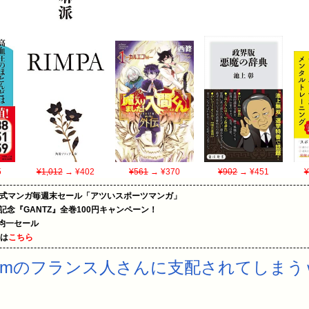
5
¥1,012
→ ¥402
¥561
→ ¥370
¥902
→ ¥451
¥
on公式マンガ毎週末セール「アツいスポーツマンガ」
年記念『GANTZ』全巻100円キャンペーン！
円均一セール
めは
こちら
24cmのフランス人さんに支配されてしま