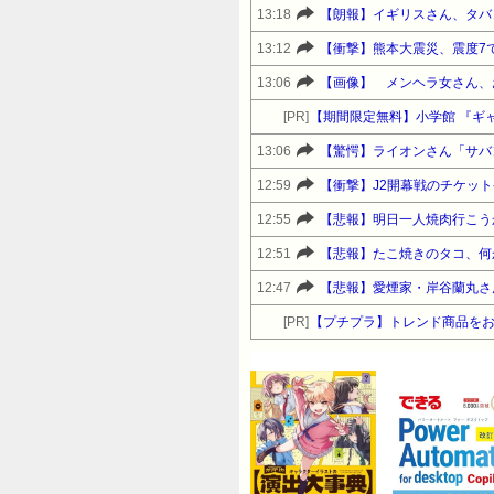
13:18
【朗報】イギリスさん、タバ
13:12
【衝撃】熊本大震災、震度7
13:06
【画像】 メンヘラ女さん、
[PR]
【期間限定無料】小学館 『ギ
13:06
【驚愕】ライオンさん「サバ
12:59
【衝撃】J2開幕戦のチケッ
12:55
【悲報】明日一人焼肉行こう
12:51
【悲報】たこ焼きのタコ、何
12:47
【悲報】愛煙家・岸谷蘭丸さ
[PR]
【プチプラ】トレンド商品をお得に