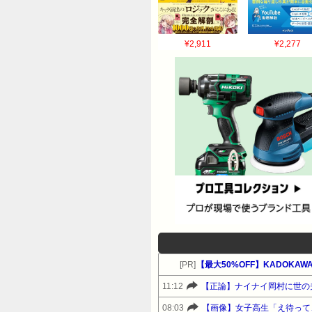
¥2,911
¥2,277
[PR]
11:12
【正論】ナイナイ岡村に世の
08:03
【画像】女子高生「え待って