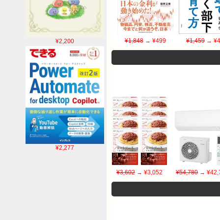
¥1,848
→ ¥499
¥1,459
→ ¥4
¥2,200
¥2,277
¥3,602
→ ¥3,052
¥54,780
→ ¥42,