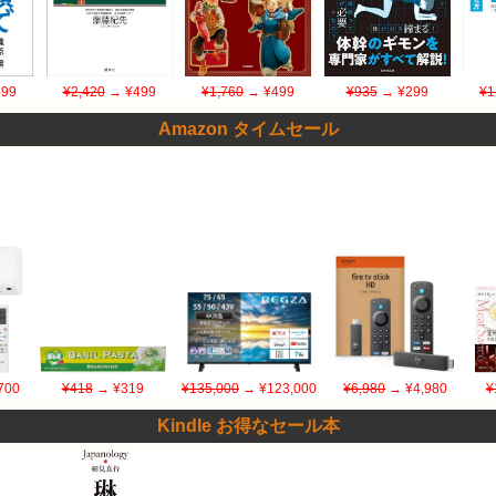
99
¥2,420
→ ¥499
¥1,760
→ ¥499
¥935
→ ¥299
¥1
Amazon タイムセール
700
¥418
→ ¥319
¥135,000
→ ¥123,000
¥6,980
→ ¥4,980
¥
Kindle お得なセール本