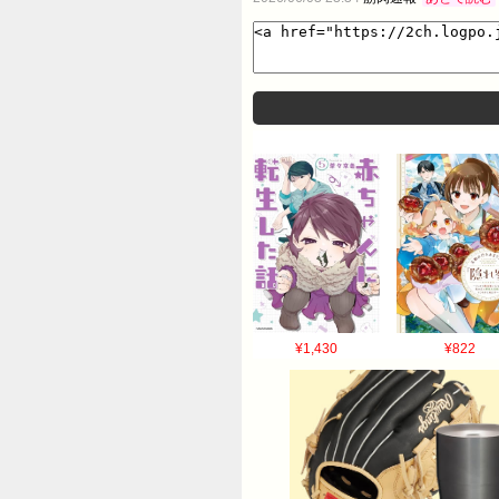
¥1,430
¥822