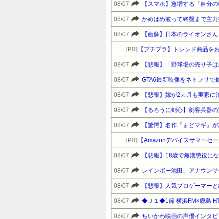
08/07
【スマホ】急増する「自分の
08/07
かめはめ波って終盤まで主力
08/07
【画像】日本のライオンさん
[PR]
【プチプラ】トレンド商品をお得に
08/07
【悲報】「野球場の売り子は
08/07
GTA6最新映像をネトフリで
08/07
【悲報】嫁が2カ月も実家に
08/07
【るろうに剣心】劍客兵器の
08/07
[PR]
08/07
【悲報】18歳で無期懲役に
08/07
レインボー池田、アナウンサ
08/07
【悲報】人気プロゲーマーと
08/07
◆Ｊ１◆1節 横浜FM×鹿島 H
08/07
ちいかわ映画の声優インタビ