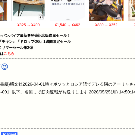
1
¥825
→ ¥499
¥1,540
→ ¥462
¥880
→ ¥352
ンバンパイア最新巻発売記念吸血鬼セール！
『チキン』『ドロップOG』1週間限定セール
le本 サマーセール第2弾
めは
こちら
😍
(書籍)昭文社2026-04-01時々ボソッとロシア語でデレる隣のアーリャ
1: 以下、名無しで筋肉速報がお送りします 2026/05/25(月) 14:50:14.6
🐦Tweet