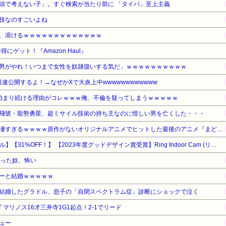
頭で考えない子」。すぐ検索が当たり前に 「タイパ」至上主義
技なのすごいよね
、溶けるｗｗｗｗｗｗｗｗｗｗｗｗｗ
ゲット！『Amazon Haul』
男がやれ！いつまで女性を奴隷扱いする気だ」ｗｗｗｗｗｗｗｗｗｗ
最速公開するよ！→なぜかXで大炎上中wwwwwwwwwwww
泊まり続ける理由がコレｗｗｗ俺、不倫を疑ってしまうｗｗｗｗｗ
飛號・龍勢勇星、超ミサイル技術の持ち主なのに惜しい男を亡くした・・・
【驚愕】名作『まどマギ』が凄すぎるｗｗｗｗ原作がないオリジナルアニメでヒットした最後のアニメ『まどマギ』（2011）を最後にヒットなし…もしかして…
【Amazonデバイスサマーセール】【31%OFF！】 【2023年度グッドデザイン賞受賞】Ring Indoor Cam (リング インドアカム) 第2世代 ホワイト | 軽量小型の屋内用セキュリティカメラ、ペットカメラやご自宅の見守りカメラ、防犯カメラの用途にも プライバシーカバー付き | Ring Homeプラン30日間無料体験
なった奴、怖い
ーと結婚ｗｗｗｗｗ
結婚したグラドル、息子の「自閉スペクトラム症」診断にショックで泣く
T マリノス16才三井寺1G1起点！2-1でリード
ュー