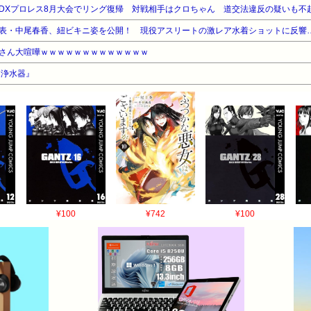
DXプロレス8月大会でリング復帰 対戦相手はクロちゃん 道交法違反の疑いも不
表・中尾春香、紐ビキニ姿を公開！ 現役アスリートの激レア水着ショットに反響…
さん大喧嘩ｗｗｗｗｗｗｗｗｗｗｗｗｗ
『浄水器』
¥100
¥742
¥100