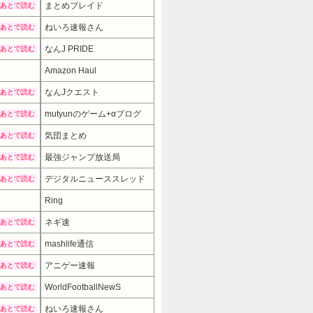
まとめブレイド
あとで読む
ねいろ速報さん
あとで読む
なんJ PRIDE
あとで読む
Amazon Haul
なんJクエスト
あとで読む
mutyunのゲーム+αブログ
あとで読む
気団まとめ
あとで読む
最強ジャンプ放送局
あとで読む
デジタルニューススレッド
あとで読む
Ring
ネギ速
あとで読む
mashlife通信
あとで読む
アニゲー速報
あとで読む
WorldFootballNewS
あとで読む
ねいろ速報さん
あとで読む