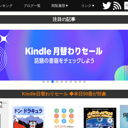
ンキング
ブログ一覧
閲覧履歴▼
リンク▼
ブックマーク
最近読んだ
あとで読む
ネットスーパー
飲食店舗用品
セール情報
注目の記事
Kindle日替わりセール ◆本日50冊が対象