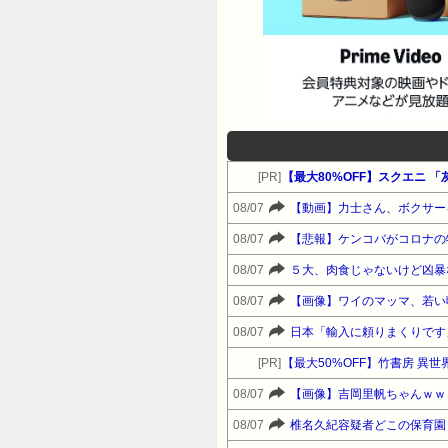
[PR]
【最大80%OFF】スクエニ 
08/07
【動画】力士さん、ボクサー
08/07
【悲報】ケンコバがコロナの
08/07
５大、肉食じゃないけど凶暴
08/07
【画像】ワイのマッマ、若い
08/07
日本「輸入に頼りまくりです
[PR]
08/07
【画像】吉岡里帆ちゃんｗｗ
08/07
椎名久紀容疑者どこの保育園