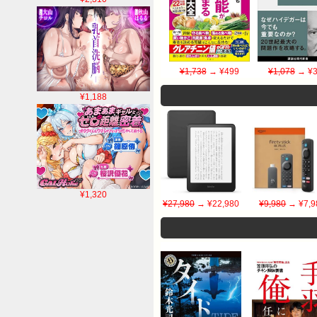
¥1,738
→ ¥499
¥1,078
→ ¥3
¥1,188
¥1,320
¥27,980
→ ¥22,980
¥9,980
→ ¥7,9