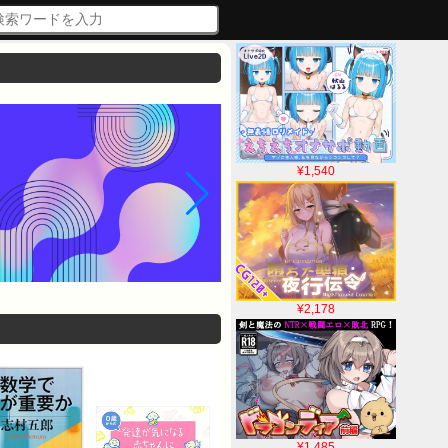
¥1,540
¥2,178
¥1,485