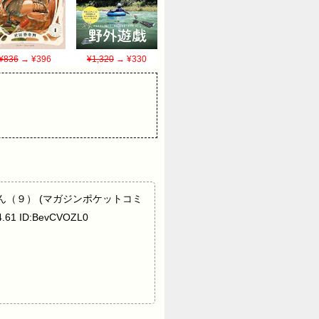
¥836
→ ¥396
¥1,320
→ ¥330
さん（９） (マガジンポケットコミ
1 ID:BevCVOZL0