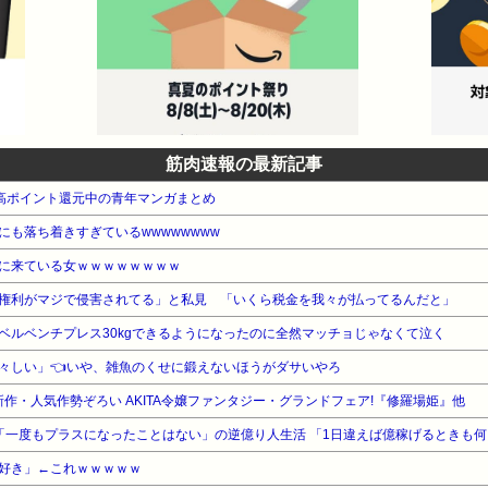
筋肉速報の最新記事
本 高ポイント還元中の青年マンガまとめ
も落ち着きすぎているwwwwwwww
に来ている女ｗｗｗｗｗｗｗｗ
権利がマジで侵害されてる」と私見 「いくら税金を我々が払ってるんだと」
ベルベンチプレス30kgできるようになったのに全然マッチョじゃなくて泣く
々しい」👈いや、雑魚のくせに鍛えないほうがダサいやろ
最新作・人気作勢ぞろい AKITA令嬢ファンタジー・グランドフェア!『修羅場姫』他
「一度もプラスになったことはない」の逆億り人生活 「1日違えば億稼げるときも
好き」←これｗｗｗｗｗ