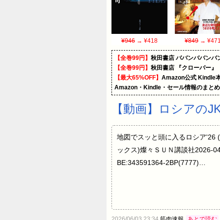
¥946
→ ¥418
¥849
→ ¥47
【全巻99円】
秋田書店 ババンババンバ
【全巻99円】
秋田書店 『クローバー』
【最大65%OFF】
Amazon公式 Kind
Amazon・Kindle・セール情報のまと
【動画】ロシアのJK
地図でスッと頭に入るロシア'26 
ックス)燦々ＳＵＮ講談社2026-04-09
BE:343591364-2BP(7777)…
2026/06/03 23:34
筋肉速報
あとで読む