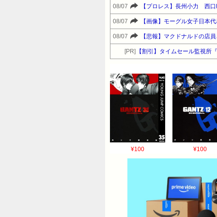
08/07
【プロレス】長州小力 西口
08/07
【画像】モーグル女子日本代
08/07
【悲報】マクドナルドの店員
[PR]
【割引】タイムセール監視所
¥100
¥100