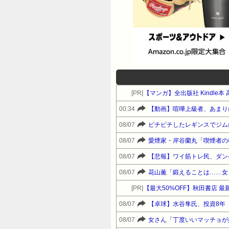
[PR]
【マンガ】全出版社 Kindle
00:34
【動画】喧嘩上級者、あまりに
08/07
ピチピチしたレギンスでジム
08/07
愛煙家・岸谷蘭丸「喫煙者の
08/07
【悲報】ワイ筋トレ民、ダン
08/07
花山薫「鍛えることは……女
[PR]
【最大50%OFF】秋田書店 
08/07
【卓球】水谷隼氏、投資8年
08/07
女さん「丁度いいマッチョが