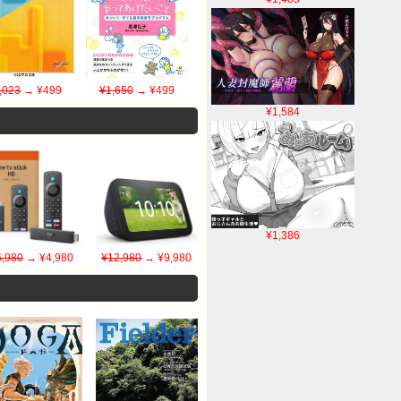
,023
→ ¥499
¥1,650
→ ¥499
¥1,584
¥1,386
6,980
→ ¥4,980
¥12,980
→ ¥9,980