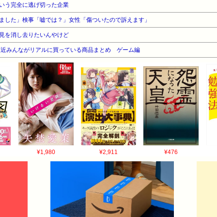
いう完全に逃げ切った企業
ました」検事「嘘では？」女性「傷ついたので訴えます」
見を消し去りたいんやけど
最近みんながリアルに買っている商品まとめ ゲーム編
¥1,980
¥2,911
¥476