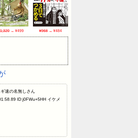
1,320
→ ¥499
¥968
→ ¥484
が
2: ネギ速の名無しさん
1:58.89 ID:j0FWu+5HH イケメ