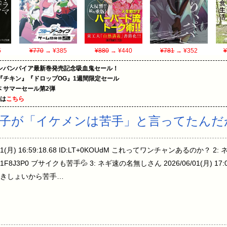
5
¥770
→ ¥385
¥880
→ ¥440
¥781
→ ¥352
¥
ンバンパイア最新巻発売記念吸血鬼セール！
『チキン』『ドロップOG』1週間限定セール
le本 サマーセール第2弾
めは
こちら
の子が「イケメンは苦手」と言ってたんだ
01(月) 16:59:18.68 ID:LT+0KOUdM これってワンチャンあるのか？ 
 ID:9/1F8J3P0 ブサイクも苦手💦 3: ネギ速の名無しさん 2026/06/01(月) 17:0
きしょいから苦手…