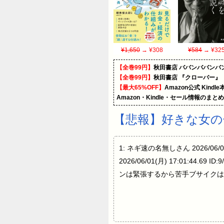
¥1,650
→ ¥308
¥584
→ ¥32
【全巻99円】
秋田書店 ババンババンバ
【全巻99円】
秋田書店 『クローバー』
【最大65%OFF】
Amazon公式 Kind
Amazon・Kindle・セール情報のまと
【悲報】好きな女
1: ネギ速の名無しさん 2026/06/
2026/06/01(月) 17:01:44.69
ンは緊張するから苦手ブサイクは