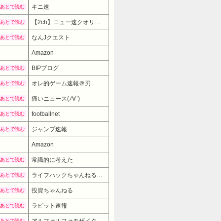
キニ速
あとで読む
【2ch】ニュー速クオリティ
あとで読む
なんJクエスト
あとで読む
Amazon
BIPブログ
あとで読む
オレ的ゲーム速報＠刃
あとで読む
痛いニュース(ﾉ∀`)
あとで読む
footballnet
あとで読む
ジャンプ速報
あとで読む
Amazon
常識的に考えた
あとで読む
ライフハックちゃんねる弐式
あとで読む
投資ちゃんねる
あとで読む
ラビット速報
あとで読む
アルファルファモザイク
あとで読む