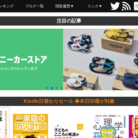
ンキング
ブログ一覧
閲覧履歴▼
リンク▼
ブックマーク
最近読んだ
あとで読む
ネットスーパー
飲食店舗用品
セール情報
注目の記事
Kindle日替わりセール ◆本日50冊が対象