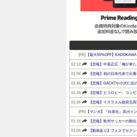
[PR]
【最大50%OFF】KADOKA
02:12
【悲報】中居正広「俺が来た
01:56
【悲報】初の日本代表で出番
01:46
【悲報】GACKTや小沢仁
01:36
【悲報】ヒコロヒー、コンビ
01:26
【悲報】イスラエル政府元高
[PR]
【マンガ】『白泉社』高ポイ
01:16
【悲報】欧州サッカーの順位
01:06
【動画あり】フェスでセクシ