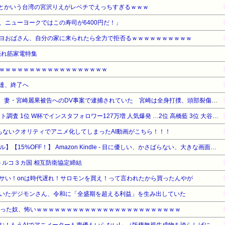
1)とかいう台湾の宮沢りえがレベチでえっちすぎるｗｗｗ
、ニューヨークではこの寿司が6400円だ！」
ヨおばさん、自分の家に来られたら全力で拒否るｗｗｗｗｗｗｗｗｗｗ
の売れ筋家電特集
ｗｗｗｗｗｗｗｗｗｗｗｗｗｗｗｗｗｗ
人達、終了へ
【芸能】元EXILE・黒木啓司、妻・宮崎麗果被告へのDV事案で逮捕されていた 宮崎は全身打撲、頭部裂傷及び打撲、頸部損傷の怪我
中村敬斗 かっこいいアスリート調査 1位 W杯でインスタフォロワー127万増 人気爆発 …2位 高橋藍 3位 大谷翔平
もないクオリティでアニメ化してしまったAI動画がこちら！！！
【Amazonデバイスサマーセール】【15%OFF！】 Amazon Kindle - 目に優しい、かさばらない、大きな画面で読みやすい、6週間持続バッテリー、6インチディスプレイ電子書籍リーダー、ブラック、16GB、広告なし
トルコ３カ国 相互防衛協定締結
サい！onは時代遅れ！サロモンを買え！って言われたから買ったんやが
いたデジモンさん、令和に「全盛期を超える利益」を生み出していた
なった奴、怖いｗｗｗｗｗｗｗｗｗｗｗｗｗｗｗｗｗｗｗｗｗｗｗｗ
【悲報】AI推進派「ふおおおお！もうAIでアニメーターも声優もいらない!」（版権無視生成物を誇らしげに流布）