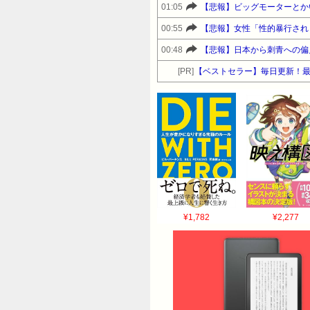
01:05
【悲報】ビッグモーターとか
00:55
【悲報】女性「性的暴行され
00:48
【悲報】日本から刺青への偏
[PR]
【ベストセラー】毎日更新！
¥1,782
¥2,277