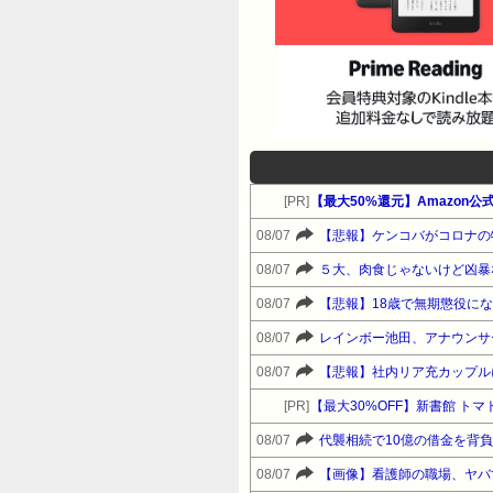
[PR]
08/07
【悲報】ケンコバがコロナの
08/07
５大、肉食じゃないけど凶暴
08/07
【悲報】18歳で無期懲役に
08/07
レインボー池田、アナウンサ
08/07
【悲報】社内リア充カップル
[PR]
【最大30%OFF】新書館 
08/07
代襲相続で10億の借金を背
08/07
【画像】看護師の職場、ヤバ