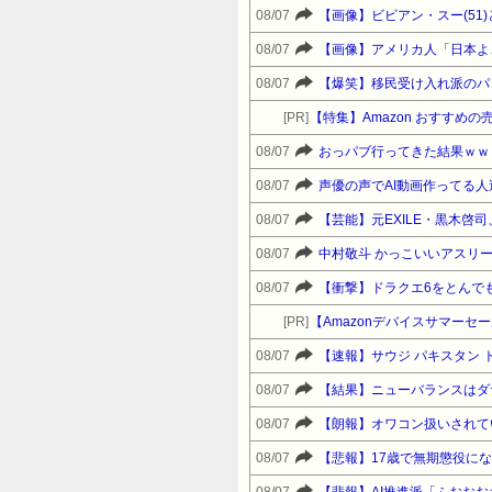
08/07
【画像】ビビアン・スー(5
08/07
【画像】アメリカ人「日本よ
08/07
【爆笑】移民受け入れ派のパ
[PR]
【特集】Amazon おすすめ
08/07
おっパブ行ってきた結果ｗｗ
08/07
声優の声でAI動画作ってる
08/07
08/07
08/07
【衝撃】ドラクエ6をとんで
[PR]
08/07
【速報】サウジ パキスタン 
08/07
【結果】ニューバランスはダ
08/07
【朗報】オワコン扱いされて
08/07
【悲報】17歳で無期懲役に
08/07