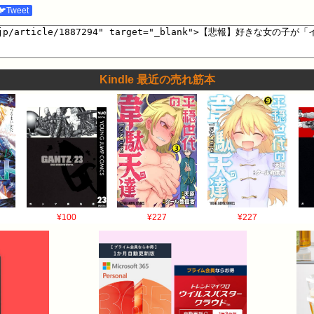
🐦Tweet
Kindle 最近の売れ筋本
¥100
¥227
¥227