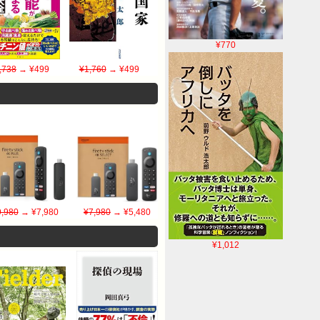
¥770
,738
→ ¥499
¥1,760
→ ¥499
9,980
→ ¥7,980
¥7,980
→ ¥5,480
¥1,012