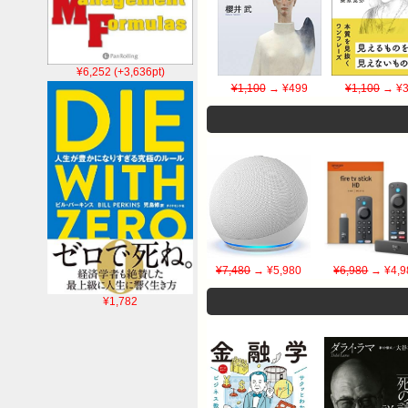
¥6,252 (+3,636pt)
¥1,100
→ ¥499
¥1,100
→ ¥3
¥7,480
→ ¥5,980
¥6,980
→ ¥4,9
¥1,782