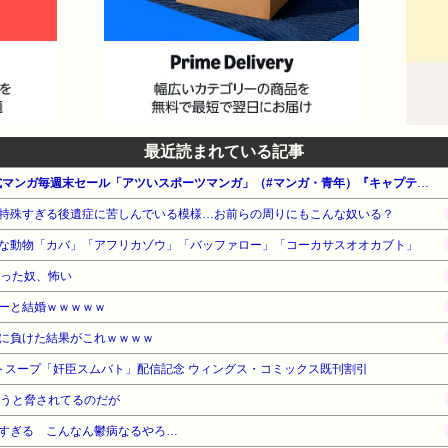
最近読まれている記事
【最大50%還元】Amazon公式マンガ毎週末セール「アツいスポーツマンガ」（#マンガ・青年）『キャプテン翼』『ダイヤモンドの功罪』『リアル』他
特殊すぎる後遺症に苦しんでいる模様…お前らの周りにもこんな奴いる？
な動物「カバ」「アフリカゾウ」「バッファロー」「コーカサスオオカブト」
なった奴、怖い
ーと結婚ｗｗｗｗｗ
に負けた結果がこれｗｗｗｗ
トマトスープ「奸臣スムバト」配信記念 ウィングス・コミックス既刊割引
負うと脅されてるのだが
すぎる こんなん鬱病なるやろ…