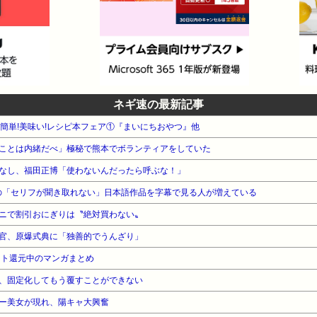
ネギ速の最新記事
WA 簡単!美味い!レシピ本フェア①『まいにちおやつ』他
ことは内緒だべ」極秘で熊本でボランティアをしていた
なし、福田正博「使わないんだったら呼ぶな！」
志の「セリフが聞き取れない」日本語作品を字幕で見る人が増えている
ニで割引おにぎりは〝絶対買わない〟
官、原爆式典に「独善的でうんざり」
ント還元中のマンガまとめ
、固定化してもう覆すことができない
ー美女が現れ、陽キャ大興奮